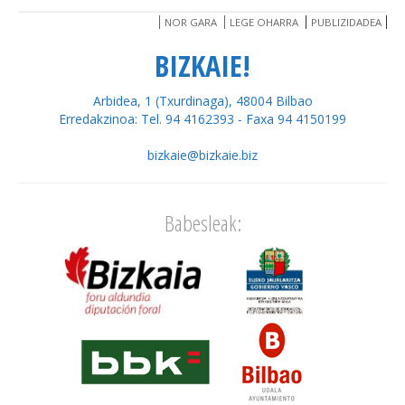
NOR GARA
LEGE OHARRA
PUBLIZIDADEA
BIZKAIE!
Arbidea, 1 (Txurdinaga), 48004 Bilbao
Erredakzinoa: Tel. 94 4162393 - Faxa 94 4150199
bizkaie@bizkaie.biz
Babesleak: