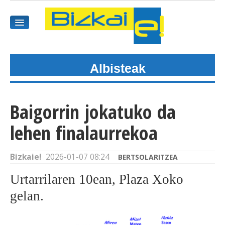
Albisteak
HASIEREA
HARPIDETU
Baigorrin jokatuko da
GAIAK
lehen finalaurrekoa
AGENDEA
Bizkaie!
2026-01-07 08:24
BERTSOLARITZEA
KOMUNITATEA
Urtarrilaren 10ean, Plaza Xoko
ALBISTE GUZTIAK
gelan.
BIDEOAK