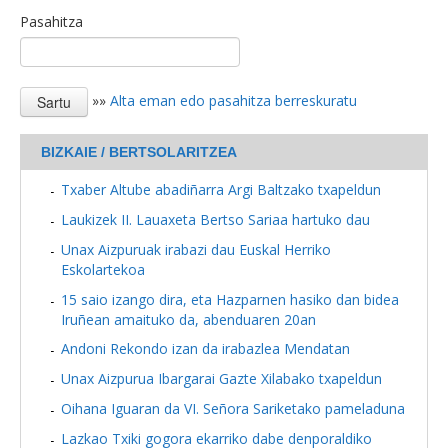
Pasahitza
»»
Alta eman edo pasahitza berreskuratu
BIZKAIE / BERTSOLARITZEA
Txaber Altube abadiñarra Argi Baltzako txapeldun
Laukizek II. Lauaxeta Bertso Sariaa hartuko dau
Unax Aizpuruak irabazi dau Euskal Herriko
Eskolartekoa
15 saio izango dira, eta Hazparnen hasiko dan bidea
Iruñean amaituko da, abenduaren 20an
Andoni Rekondo izan da irabazlea Mendatan
Unax Aizpurua Ibargarai Gazte Xilabako txapeldun
Oihana Iguaran da VI. Señora Sariketako pameladuna
Lazkao Txiki gogora ekarriko dabe denporaldiko