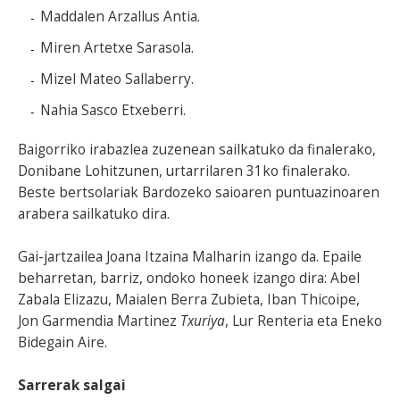
Maddalen Arzallus Antia.
Miren Artetxe Sarasola.
Mizel Mateo Sallaberry.
Nahia Sasco Etxeberri.
Baigorriko irabazlea zuzenean sailkatuko da finalerako,
Donibane Lohitzunen, urtarrilaren 31ko finalerako.
Beste bertsolariak Bardozeko saioaren puntuazinoaren
arabera sailkatuko dira.
Gai-jartzailea Joana Itzaina Malharin izango da. Epaile
beharretan, barriz, ondoko honeek izango dira: Abel
Zabala Elizazu, Maialen Berra Zubieta, Iban Thicoipe,
Jon Garmendia Martinez
Txuriya
, Lur Renteria eta Eneko
Bidegain Aire.
Sarrerak salgai