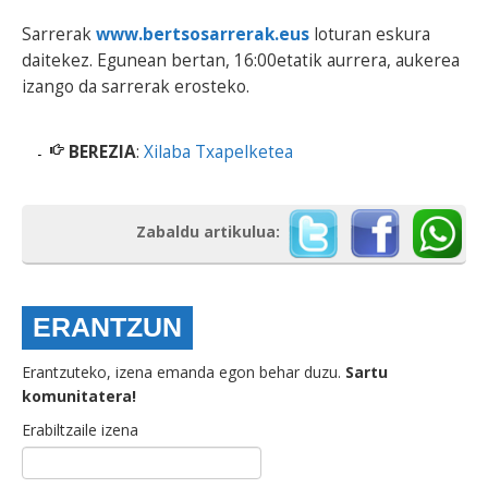
Sarrerak
www.bertsosarrerak.eus
loturan eskura
daitekez. Egunean bertan, 16:00etatik aurrera, aukerea
izango da sarrerak erosteko.
BEREZIA
:
Xilaba Txapelketea
Zabaldu artikulua:
ERANTZUN
Erantzuteko, izena emanda egon behar duzu.
Sartu
komunitatera!
Erabiltzaile izena