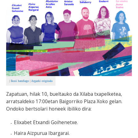
BEREZIAK
ARGAZKIAK
... AUKERA GEHIAGO
|
Ikusi handiago
|
Argazki originala
Zapatuan, hilak 10, bueltauko da Xilaba txapelketea,
arratsaldeko 17:00etan Baigorriko Plaza Xoko gelan.
Ondoko bertsolari honeek ibiliko dira:
Elixabet Etxandi Goihenetxe.
Haira Aizpurua Ibargarai.