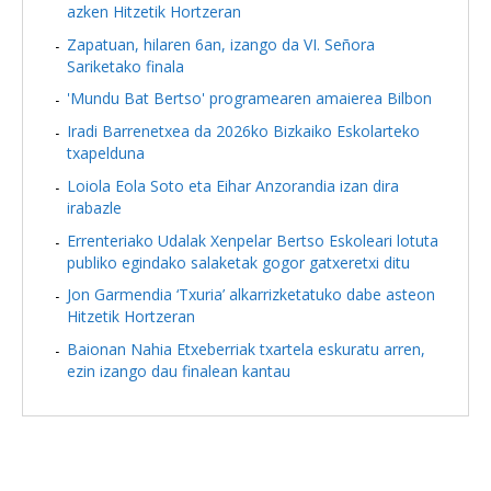
azken Hitzetik Hortzeran
Zapatuan, hilaren 6an, izango da VI. Señora
Sariketako finala
'Mundu Bat Bertso' programearen amaierea Bilbon
Iradi Barrenetxea da 2026ko Bizkaiko Eskolarteko
txapelduna
Loiola Eola Soto eta Eihar Anzorandia izan dira
irabazle
Errenteriako Udalak Xenpelar Bertso Eskoleari lotuta
publiko egindako salaketak gogor gatxeretxi ditu
Jon Garmendia ‘Txuria’ alkarrizketatuko dabe asteon
Hitzetik Hortzeran
Baionan Nahia Etxeberriak txartela eskuratu arren,
ezin izango dau finalean kantau