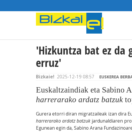
'Hizkuntza bat ez da 
erruz'
Bizkaie!
2025-12-19 08:57
EUSKEREA BERB
Euskaltzaindiak eta Sabino 
harrerarako ardatz batzuk
to
Gurera etorri diran migratzaileak izan dira 
harrerarako ardatz batzuk
jardunaldiaren pro
Egunean egin da, Sabino Arana Fundazinoaren