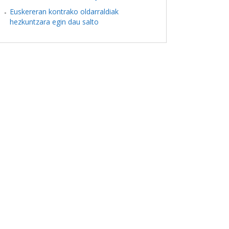
Euskereran kontrako oldarraldiak
hezkuntzara egin dau salto