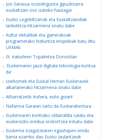
Jon Sarasua soziolinguista gipuzkoarra
euskaltzain oso izateko hautagai
Eusko Legebiltzarrak eta Euskaltzaindiak
lankidetza-hitzarmena sinatu dabe
Kultur ekitaldiak eta gainerakoak
programetako hizkuntza erispideak batu ditu
UEMAk
IX. Irakurleen Topaketea Donostian
'Euskerearen jauzi digitala teknologia-kontua
da'
Izarkomek eta Euskal Herrian Euskerazek
alkarlanerako hitzarmena sinatu dabe
Atharratzetik Iruñera, eutsi goiari!
Nafarroa Garaian sartu da Euskarabentura
Euskerearen kontrako oldarraldia salatu eta
euskerazko eredua orokortzea eskatu dabe
Euskerea ezagutzearen egiaztapen-eredu
barria ezarriko dau Eusko Jaularitzeak