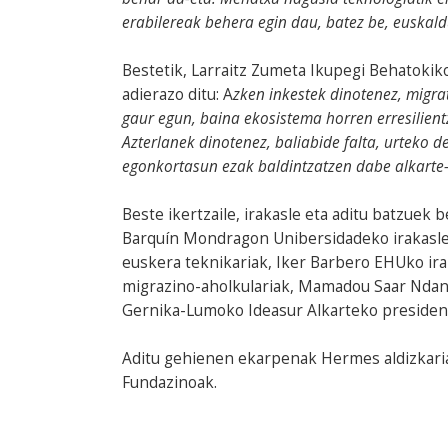
erabilereak behera egin dau, batez be, euskal
Bestetik, Larraitz Zumeta Ikupegi Behatokik
adierazo ditu: A
zken inkestek dinotenez, migr
gaur egun, baina ekosistema horren erresilien
Azterlanek dinotenez, baliabide falta, urtek
egonkortasun ezak baldintzatzen dabe alkarte-
Beste ikertzaile, irakasle eta aditu batzuek
Barquín Mondragon Unibersidadeko irakasle 
euskera teknikariak, Iker Barbero EHUko ira
migrazino-aholkulariak, Mamadou Saar Ndan
Gernika-Lumoko Ideasur Alkarteko presiden
Aditu gehienen ekarpenak Hermes aldizkari
Fundazinoak.