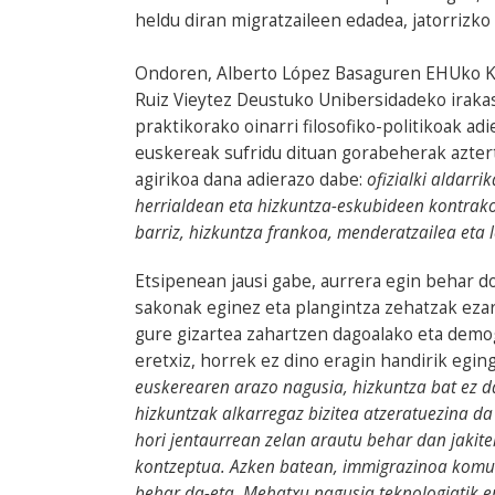
heldu diran migratzaileen edadea, jatorrizko h
Ondoren, Alberto López Basaguren EHUko K
Ruiz Vieytez Deustuko Unibersidadeko irakas
praktikorako oinarri filosofiko-politikoak a
euskereak sufridu dituan gorabeherak aztertu
agirikoa dana adierazo dabe:
ofizialki aldarri
herrialdean eta hizkuntza-eskubideen kontrako
barriz, hizkuntza frankoa, menderatzailea eta l
Etsipenean jausi gabe, aurrera egin behar d
sakonak eginez eta plangintza zehatzak eza
gure gizartea zahartzen dagoalako eta demo
eretxiz, horrek ez dino eragin handirik egin
euskerearen arazo nagusia, hizkuntza bat ez d
hizkuntzak alkarregaz bizitea atzeratuezina da 
hori jentaurrean zelan arautu behar dan jakite
kontzeptua.
Azken batean, immigrazinoa komun
behar da-eta. Mehatxu nagusia teknologiatik er