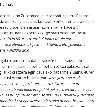
erriak...
onstituzino Zuzenbideko katedradunak eta Eduardo
le eta ikertzaileak hizkuntzen konkurrentziarako gida
dierazo ditue. Bien artean azken hamarkadetan
 ditue, baita egoera gazi-gozoari heldu be. Beraz,
katu eta ia 50 urtera, euskaldunak dirala euren
 eraso etenbakoak jasaten dituenak; eta gaztelania,
ehen ofiziala dala
.
ogula azpimarratu dabe irakasle biek, hausnarketa
rriz. Immigrazinoa behar-beharrezkoa dala esan dabe,
grafikoki atzera egin dauelako nabarmen. Baina, euren
go euskerearen bizitasunari:
immigrazinoa ez da
a galtzen immigrazinoaren erruz
.
Gizarte berean
eta eztabaida etiko eta politikoak sortzen ditu aniztasun
ko.
Testuinguru horretan sortzen da Hizkuntza Justiziaren
idadea bera epe luzera indartzeko aukera bezela ulertu
atorritako gizarte-aldaketetatik dator. Euskerearen