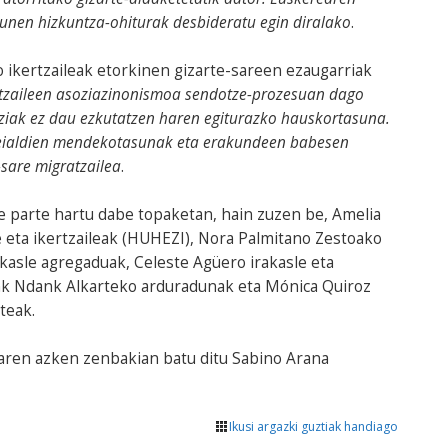
dunen hizkuntza-ohiturak desbideratu egin diralako
.
o ikertzaileak etorkinen gizarte-sareen ezaugarriak
atzaileen asoziazinonismoa sendotze-prozesuan dago
tziak ez dau ezkutatzen haren egiturazko hauskortasuna.
o deialdien mendekotasunak eta erakundeen babesen
sare migratzailea
.
 be parte hartu dabe topaketan, hain zuzen be, Amelia
eta ikertzaileak (HUHEZI), Nora Palmitano Zestoako
kasle agregaduak, Celeste Agüero irakasle eta
k Ndank Alkarteko arduradunak eta Mónica Quiroz
teak.
aren azken zenbakian batu ditu Sabino Arana
Ikusi argazki guztiak handiago