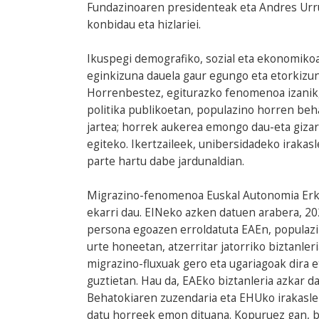
Fundazinoaren presidenteak eta Andres Urru
konbidau eta hizlariei.
Ikuspegi demografiko, sozial eta ekonomiko
eginkizuna dauela gaur egungo eta etorkizu
Horrenbestez, egiturazko fenomenoa izanik, 
politika publikoetan, populazino horren beh
jartea; horrek aukerea emongo dau-eta giza
egiteko. Ikertzaileek, unibersidadeko irakas
parte hartu dabe jardunaldian.
Migrazino-fenomenoa Euskal Autonomia Erkid
ekarri dau. EINeko azken datuen arabera, 20
persona egoazen erroldatuta EAEn, populazi
urte honeetan, atzerritar jatorriko biztanler
migrazino-fluxuak gero eta ugariagoak dira
guztietan. Hau da, EAEko biztanleria azkar d
Behatokiaren zuzendaria eta EHUko irakasl
datu horreek emon dituana. Kopuruez gan, 