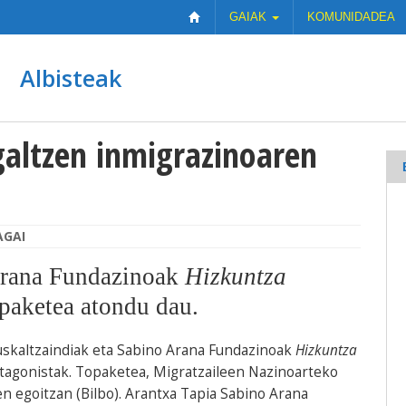
GAIAK
KOMUNIDADEA
Albisteak
galtzen inmigrazinoaren
AGAI
Arana Fundazinoak
Hizkuntza
paketea atondu dau.
Euskaltzaindiak eta Sabino Arana Fundazinoak
Hizkuntza
tagonistak. Topaketea, Migratzaileen Nazinoarteko
 egoitzan (Bilbo). Arantxa Tapia Sabino Arana