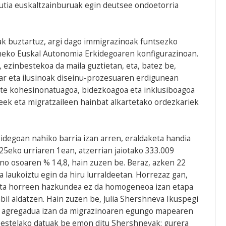
tia euskaltzainburuak egin deutsee ondoetorria
ak buztartuz, argi dago immigrazinoak funtsezko
neko Euskal Autonomia Erkidegoaren konfigurazinoan.
ezinbestekoa da maila guztietan, eta, batez be,
ar eta ilusinoak diseinu-prozesuaren erdigunean
rte kohesinonatuagoa, bidezkoagoa eta inklusiboagoa
leek eta migratzaileen hainbat alkartetako ordezkariek
egoan nahiko barria izan arren, eraldaketa handia
25eko urriaren 1ean, atzerrian jaiotako 333.009
no osoaren % 14,8, hain zuzen be. Beraz, azken 22
ia laukoiztu egin da hiru lurraldeetan. Horrezaz gan,
 eta horreen hazkundea ez da homogeneoa izan etapa
abil aldatzen. Hain zuzen be, Julia Shershneva Ikuspegi
e agregadua izan da migrazinoaren egungo mapearen
bestelako datuak be emon ditu Shershnevak: gurera