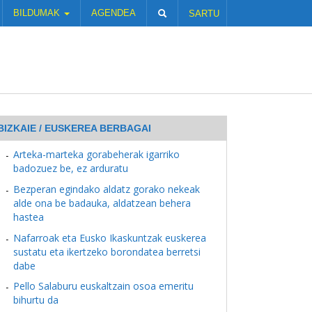
BILDUMAK
AGENDEA
SARTU
BIZKAIE / EUSKEREA BERBAGAI
Arteka-marteka gorabeherak igarriko
badozuez be, ez arduratu
Bezperan egindako aldatz gorako nekeak
alde ona be badauka, aldatzean behera
hastea
Nafarroak eta Eusko Ikaskuntzak euskerea
sustatu eta ikertzeko borondatea berretsi
dabe
Pello Salaburu euskaltzain osoa emeritu
bihurtu da