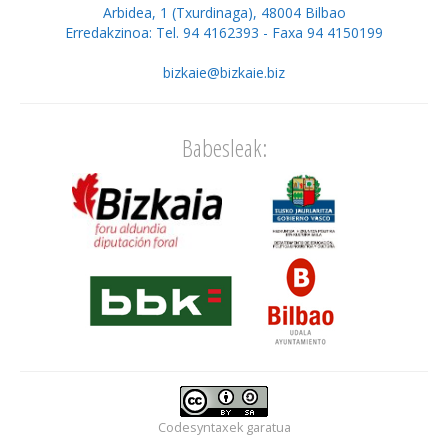
Arbidea, 1 (Txurdinaga), 48004 Bilbao
Erredakzinoa: Tel. 94 4162393 - Faxa 94 4150199
bizkaie@bizkaie.biz
Babesleak:
Codesyntaxek
garatua