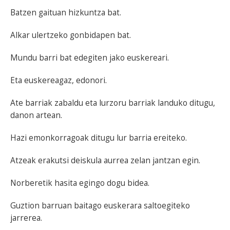
Batzen gaituan hizkuntza bat.
Alkar ulertzeko gonbidapen bat.
Mundu barri bat edegiten jako euskereari.
Eta euskereagaz, edonori.
Ate barriak zabaldu eta lurzoru barriak landuko ditugu,
danon artean.
Hazi emonkorragoak ditugu lur barria ereiteko.
Atzeak erakutsi deiskula aurrea zelan jantzan egin.
Norberetik hasita egingo dogu bidea.
Guztion barruan baitago euskerara saltoegiteko
jarrerea.