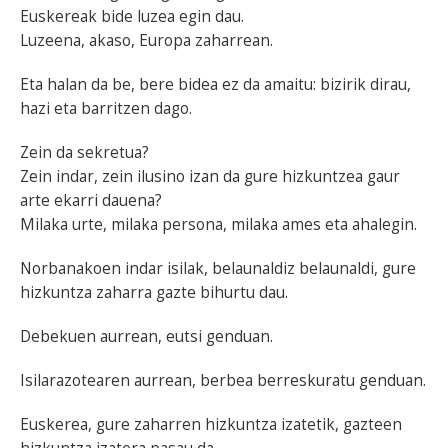
Euskereak bide luzea egin dau.
Luzeena, akaso, Europa zaharrean.
Eta halan da be, bere bidea ez da amaitu: bizirik dirau,
hazi eta barritzen dago.
Zein da sekretua?
Zein indar, zein ilusino izan da gure hizkuntzea gaur
arte ekarri dauena?
Milaka urte, milaka persona, milaka ames eta ahalegin.
Norbanakoen indar isilak, belaunaldiz belaunaldi, gure
hizkuntza zaharra gazte bihurtu dau.
Debekuen aurrean, eutsi genduan.
Isilarazotearen aurrean, berbea berreskuratu genduan.
Euskerea, gure zaharren hizkuntza izatetik, gazteen