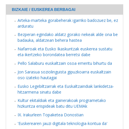
BIZKAIE / EUSKEREA BERBAGAI
Arteka-marteka gorabeherak igarriko badozuez be, ez
arduratu
Bezperan egindako aldatz gorako nekeak alde ona be
badauka, aldatzean behera hastea
Nafarroak eta Eusko Ikaskuntzak euskerea sustatu
eta ikertzeko borondatea berretsi dabe
Pello Salaburu euskaltzain osoa emeritu bihurtu da
Jon Sarasua soziolinguista gipuzkoarra euskaltzain
oso izateko hautagai
Eusko Legebiltzarrak eta Euskaltzaindiak lankidetza-
hitzarmena sinatu dabe
Kultur ekitaldiak eta gainerakoak programetako
hizkuntza erispideak batu ditu UEMAk
IX. Irakurleen Topaketea Donostian
'Euskerearen jauzi digitala teknologia-kontua da'