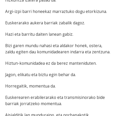
hizkuntza izatera pasau da.
Argi-izpi barri honeekaz marraztuko dogu etorkizuna.
Euskerarako aukera barriak zabalik dagoz.
Hazi eta barritu daiten lanean gabiz.
Bizi garen mundu nahasi eta aldakor honek, ostera,
zaldu egiten dau komunidadearen indarra eta zentzuna.
Hiztun-komunidadea ez da berez manteniduten.
Jagon, elikatu eta biztu egin behar da.
Horregaitik, momentua da.
Euskerearen erabilerarako eta transmisinorako bide
barriak jorratzeko momentua.
Aisialditik lan munduraino, eta norbanakotik