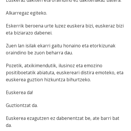
Euskeraz dakiten eta oraindino ez dakitenakaz batera.
Alkarregaz egiteko.
Eskerrik beroena urte luzez euskera bizi, euskeraz bizi
eta biziarazo dabenei.
Zuen lan isilak ekarri gaitu honaino eta etorkizunak
oraindino be zuon beharra dau.
Pozetik, atxikimendutik, ilusinoz eta emozino
positiboetatik abiatuta, euskereari distira emoteko, eta
euskerea guztion hizkuntza bihurtzeko.
Euskerea da!
Guztiontzat da.
Euskerea ezagutzen ez dabenentzat be, ate barri bat
da.