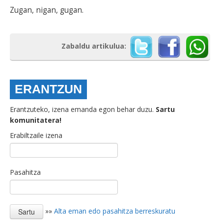
Zugan, nigan, gugan.
Zabaldu artikulua:
ERANTZUN
Erantzuteko, izena emanda egon behar duzu.
Sartu
komunitatera!
Erabiltzaile izena
Pasahitza
»»
Alta eman edo pasahitza berreskuratu