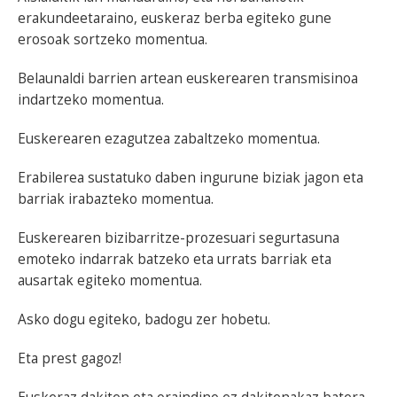
erakundeetaraino, euskeraz berba egiteko gune
erosoak sortzeko momentua.
Belaunaldi barrien artean euskerearen transmisinoa
indartzeko momentua.
Euskerearen ezagutzea zabaltzeko momentua.
Erabilerea sustatuko daben ingurune biziak jagon eta
barriak irabazteko momentua.
Euskerearen bizibarritze-prozesuari segurtasuna
emoteko indarrak batzeko eta urrats barriak eta
ausartak egiteko momentua.
Asko dogu egiteko, badogu zer hobetu.
Eta prest gagoz!