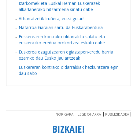
Izarkomek eta Euskal Herrian Euskerazek
alkarlanerako hitzarmena sinatu dabe
Atharratzetik Iruñera, eutsi goiari!
Nafarroa Garaian sartu da Euskarabentura
Euskerearen kontrako oldarraldia salatu eta
euskerazko eredua orokortzea eskatu dabe
Euskerea ezagutzearen egiaztapen-eredu barria
ezarriko dau Eusko Jaularitzeak
Euskereran kontrako oldarraldiak hezkuntzara egin
dau salto
NOR GARA
LEGE OHARRA
PUBLIZIDADEA
BIZKAIE!