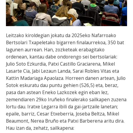
Leitzako kiroldegian jokatu da 2025eko Nafarroako
Bertsolari Txapeletako bigarren finalaurrekoa, 350 bat
lagunen aurrean. Han, zozketeak erabagitako
ordenean, kantau dabe ondorengo sei bertsolariak:
Julio Soto Ezkurdia, Patxi Castillo Graciarena, Mikel
Lasarte Cia, Jabi Lezaun Landa, Sarai Robles Vitas eta
Kattin Madariaga Apaolaza. Horreen danen artean, Julio
Sotok eskuratu dau puntu gehien (526,5) eta, beraz,
pasa dan astean Eneko Lazkozek egin eban lez,
zemendiaren 29ko Iruñeko finalerako sailkapen zuzena
lortu dau. Iratxe Legarra ibili da gai-jartzaile lanetan;
epaile, barriz, Cesar Etxeberria, Joseba Beltza, Mikel
Beaumont, Nerea Bruño eta Patxi Barberena aritu dira.
Hau izan da, zehatz, sailkapena: