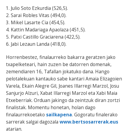
1. Julio Soto Ezkurdia (526,5).
2. Sarai Robles Vitas (494,0).
3. Mikel Lasarte Cia (454,5).
4. Kattin Madariaga Apaolaza (451,5).
5. Patxi Castillo Graciarena (422,5).
6. Jabi Lezaun Landa (418,0).
Horrenbestez, finalaurreko bakarra geratzen jako
txapelketeari, hain zuzen be datorren domenak,
zemendiaren 16, Tafallan jokatuko dana. Hango
pelotalekuan kantauko sabe kantari Amaia Elizagoien
Varela, Ekain Alegre Gil, Joanes Illarregi Marzol, Josu
Sanjurjo Alzuri, Xabat Illarregi Marzol eta Xabi Maia
Etxeberriak. Orduan jakingo da zeintzuk diran zortzi
finalistak. Momentu honetan, holan dago
finalaurrekoetako
sailkapena
. Gogoratu finalerako
sarrerak salgai dagozala
www.bertsosarrerak.eus
atarian.