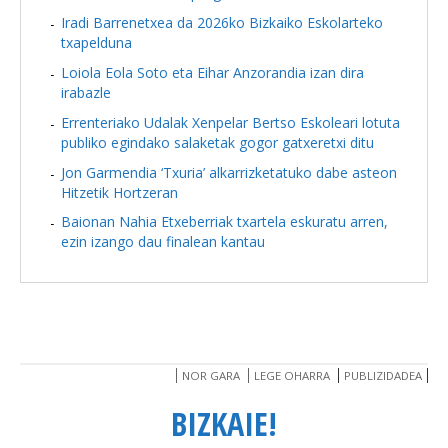
Iradi Barrenetxea da 2026ko Bizkaiko Eskolarteko
txapelduna
Loiola Eola Soto eta Eihar Anzorandia izan dira
irabazle
Errenteriako Udalak Xenpelar Bertso Eskoleari lotuta
publiko egindako salaketak gogor gatxeretxi ditu
Jon Garmendia ‘Txuria’ alkarrizketatuko dabe asteon
Hitzetik Hortzeran
Baionan Nahia Etxeberriak txartela eskuratu arren,
ezin izango dau finalean kantau
NOR GARA
LEGE OHARRA
PUBLIZIDADEA
BIZKAIE!