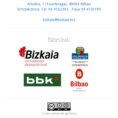
Arbidea, 1 (Txurdinaga), 48004 Bilbao
Erredakzinoa: Tel. 94 4162393 - Faxa 94 4150199
bizkaie@bizkaie.biz
Babesleak:
Codesyntaxek
garatua