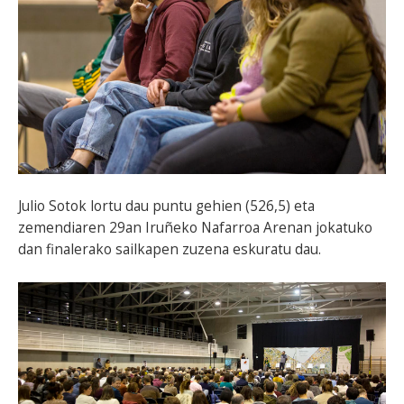
Julio Sotok lortu dau puntu gehien (526,5) eta
zemendiaren 29an Iruñeko Nafarroa Arenan jokatuko
dan finalerako sailkapen zuzena eskuratu dau.