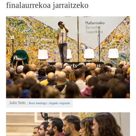
finalaurrekoa jarraitzeko
BEREZIAK
ARGAZKIAK
... AUKERA GEHIAGO
Julio Soto.
|
Ikusi handiago
|
Argazki originala