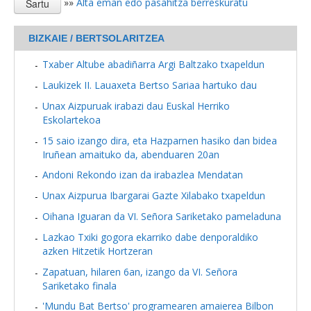
»»
Alta eman edo pasahitza berreskuratu
BIZKAIE / BERTSOLARITZEA
Txaber Altube abadiñarra Argi Baltzako txapeldun
Laukizek II. Lauaxeta Bertso Sariaa hartuko dau
Unax Aizpuruak irabazi dau Euskal Herriko
Eskolartekoa
15 saio izango dira, eta Hazparnen hasiko dan bidea
Iruñean amaituko da, abenduaren 20an
Andoni Rekondo izan da irabazlea Mendatan
Unax Aizpurua Ibargarai Gazte Xilabako txapeldun
Oihana Iguaran da VI. Señora Sariketako pameladuna
Lazkao Txiki gogora ekarriko dabe denporaldiko
azken Hitzetik Hortzeran
Zapatuan, hilaren 6an, izango da VI. Señora
Sariketako finala
'Mundu Bat Bertso' programearen amaierea Bilbon