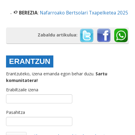
BEREZIA
:
Nafarroako Bertsolari Txapelketea 2025
Zabaldu artikulua:
ERANTZUN
Erantzuteko, izena emanda egon behar duzu.
Sartu
komunitatera!
Erabiltzaile izena
Pasahitza