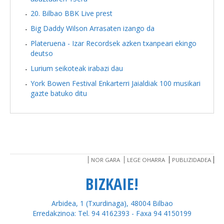
20. Bilbao BBK Live prest
Big Daddy Wilson Arrasaten izango da
Plateruena - Izar Recordsek azken txanpeari ekingo
deutso
Lurium seikoteak irabazi dau
York Bowen Festival Enkarterri Jaialdiak 100 musikari
gazte batuko ditu
NOR GARA
LEGE OHARRA
PUBLIZIDADEA
BIZKAIE!
Arbidea, 1 (Txurdinaga), 48004 Bilbao
Erredakzinoa: Tel. 94 4162393 - Faxa 94 4150199