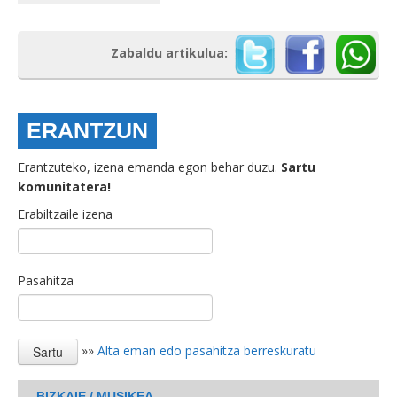
Zabaldu artikulua:
ERANTZUN
Erantzuteko, izena emanda egon behar duzu.
Sartu
komunitatera!
Erabiltzaile izena
Pasahitza
»»
Alta eman edo pasahitza berreskuratu
BIZKAIE / MUSIKEA