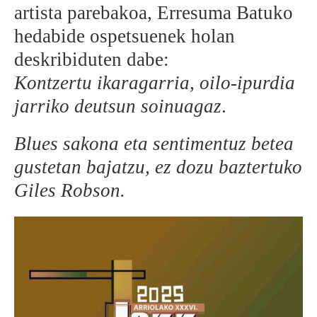
artista parebakoa, Erresuma Batuko
hedabide ospetsuenek holan
deskribiduten dabe:
Kontzertu
ikaragarria, oilo-ipurdia
jarriko deutsun soinuagaz
.
Blues sakona eta sentimentuz betea
gustetan bajatzu, ez dozu baztertuko
Giles Robson.