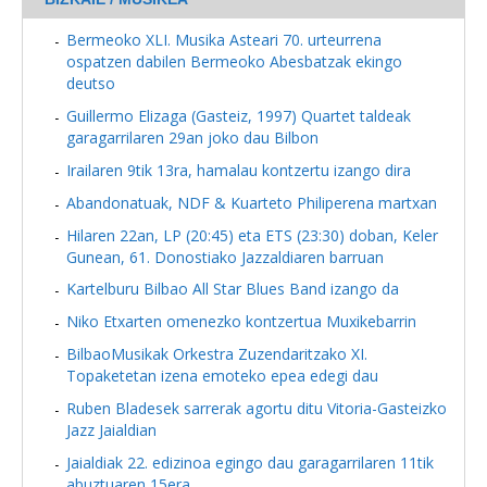
Bermeoko XLI. Musika Asteari 70. urteurrena
ospatzen dabilen Bermeoko Abesbatzak ekingo
deutso
Guillermo Elizaga (Gasteiz, 1997) Quartet taldeak
garagarrilaren 29an joko dau Bilbon
Irailaren 9tik 13ra, hamalau kontzertu izango dira
Abandonatuak, NDF & Kuarteto Philiperena martxan
Hilaren 22an, LP (20:45) eta ETS (23:30) doban, Keler
Gunean, 61. Donostiako Jazzaldiaren barruan
Kartelburu Bilbao All Star Blues Band izango da
Niko Etxarten omenezko kontzertua Muxikebarrin
BilbaoMusikak Orkestra Zuzendaritzako XI.
Topaketetan izena emoteko epea edegi dau
Ruben Bladesek sarrerak agortu ditu Vitoria-Gasteizko
Jazz Jaialdian
Jaialdiak 22. edizinoa egingo dau garagarrilaren 11tik
abuztuaren 15era