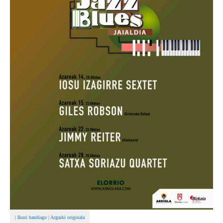
|
Ikusi handiago
|
Argazki originala