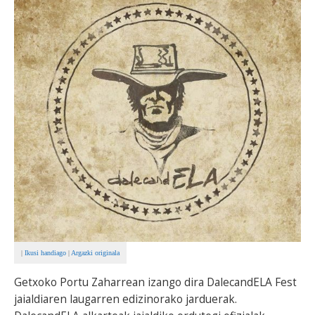
BEREZIAK
ARGAZKIAK
... AUKERA GEHIAGO
|
Ikusi handiago
|
Argazki originala
Getxoko Portu Zaharrean izango dira DalecandELA Fest
jaialdiaren laugarren edizinorako jarduerak.