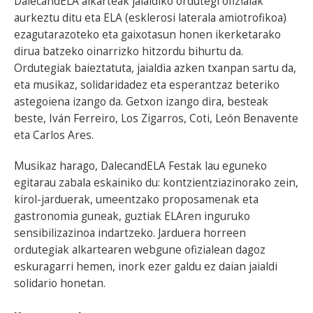
DalecandELA alkarteak jaialdiko ordutegi ofizialak
aurkeztu ditu eta ELA (esklerosi laterala amiotrofikoa)
ezagutarazoteko eta gaixotasun honen ikerketarako
dirua batzeko oinarrizko hitzordu bihurtu da.
Ordutegiak baieztatuta, jaialdia azken txanpan sartu da,
eta musikaz, solidaridadez eta esperantzaz beteriko
astegoiena izango da. Getxon izango dira, besteak
beste, Iván Ferreiro, Los Zigarros, Coti, León Benavente
eta Carlos Ares.
Musikaz harago, DalecandELA Festak lau eguneko
egitarau zabala eskainiko du: kontzientziazinorako zein,
kirol-jarduerak, umeentzako proposamenak eta
gastronomia guneak, guztiak ELAren inguruko
sensibilizazinoa indartzeko. Jarduera horreen
ordutegiak alkartearen webgune ofizialean dagoz
eskuragarri hemen, inork ezer galdu ez daian jaialdi
solidario honetan.