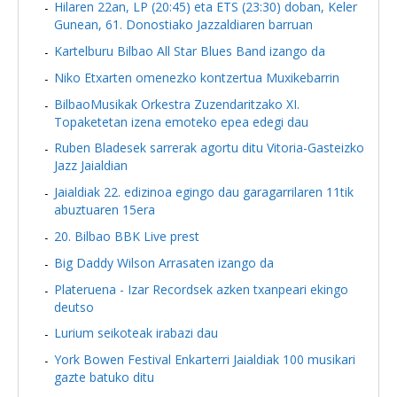
Hilaren 22an, LP (20:45) eta ETS (23:30) doban, Keler
Gunean, 61. Donostiako Jazzaldiaren barruan
Kartelburu Bilbao All Star Blues Band izango da
Niko Etxarten omenezko kontzertua Muxikebarrin
BilbaoMusikak Orkestra Zuzendaritzako XI.
Topaketetan izena emoteko epea edegi dau
Ruben Bladesek sarrerak agortu ditu Vitoria-Gasteizko
Jazz Jaialdian
Jaialdiak 22. edizinoa egingo dau garagarrilaren 11tik
abuztuaren 15era
20. Bilbao BBK Live prest
Big Daddy Wilson Arrasaten izango da
Plateruena - Izar Recordsek azken txanpeari ekingo
deutso
Lurium seikoteak irabazi dau
York Bowen Festival Enkarterri Jaialdiak 100 musikari
gazte batuko ditu