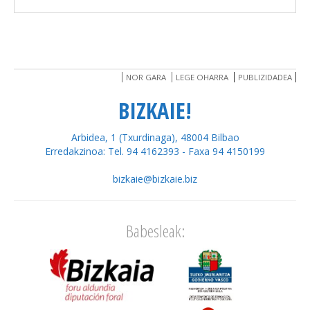
NOR GARA
LEGE OHARRA
PUBLIZIDADEA
BIZKAIE!
Arbidea, 1 (Txurdinaga), 48004 Bilbao
Erredakzinoa: Tel. 94 4162393 - Faxa 94 4150199
bizkaie@bizkaie.biz
Babesleak: