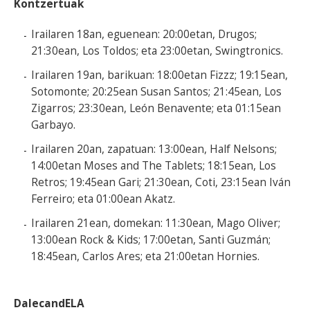
Kontzertuak
Irailaren 18an, eguenean: 20:00etan, Drugos;
21:30ean, Los Toldos; eta 23:00etan, Swingtronics.
Irailaren 19an, barikuan: 18:00etan Fizzz; 19:15ean,
Sotomonte; 20:25ean Susan Santos; 21:45ean, Los
Zigarros; 23:30ean, León Benavente; eta 01:15ean
Garbayo.
Irailaren 20an, zapatuan: 13:00ean, Half Nelsons;
14:00etan Moses and The Tablets; 18:15ean, Los
Retros; 19:45ean Gari; 21:30ean, Coti, 23:15ean Iván
Ferreiro; eta 01:00ean Akatz.
Irailaren 21ean, domekan: 11:30ean, Mago Oliver;
13:00ean Rock & Kids; 17:00etan, Santi Guzmán;
18:45ean, Carlos Ares; eta 21:00etan Hornies.
DalecandELA