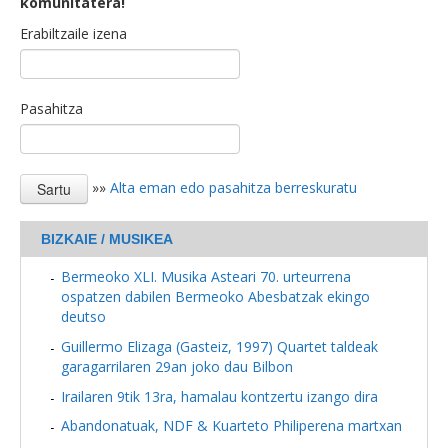
komunitatera!
Erabiltzaile izena
Pasahitza
»»
Alta eman edo pasahitza berreskuratu
BIZKAIE / MUSIKEA
Bermeoko XLI. Musika Asteari 70. urteurrena
ospatzen dabilen Bermeoko Abesbatzak ekingo
deutso
Guillermo Elizaga (Gasteiz, 1997) Quartet taldeak
garagarrilaren 29an joko dau Bilbon
Irailaren 9tik 13ra, hamalau kontzertu izango dira
Abandonatuak, NDF & Kuarteto Philiperena martxan