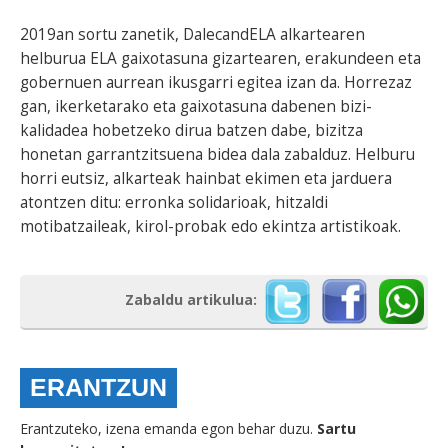
2019an sortu zanetik, DalecandELA alkartearen
helburua ELA gaixotasuna gizartearen, erakundeen eta
gobernuen aurrean ikusgarri egitea izan da. Horrezaz
gan, ikerketarako eta gaixotasuna dabenen bizi-
kalidadea hobetzeko dirua batzen dabe, bizitza
honetan garrantzitsuena bidea dala zabalduz. Helburu
horri eutsiz, alkarteak hainbat ekimen eta jarduera
atontzen ditu: erronka solidarioak, hitzaldi
motibatzaileak, kirol-probak edo ekintza artistikoak.
Zabaldu artikulua:
ERANTZUN
Erantzuteko, izena emanda egon behar duzu.
Sartu