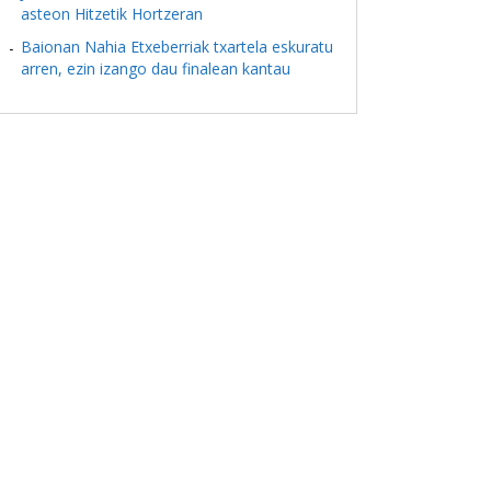
asteon Hitzetik Hortzeran
Baionan Nahia Etxeberriak txartela eskuratu
arren, ezin izango dau finalean kantau