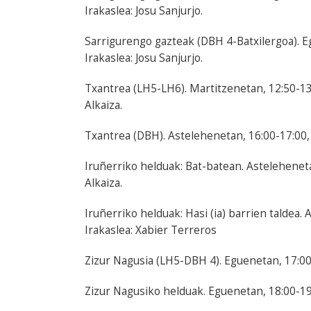
Irakaslea: Josu Sanjurjo.
Sarrigurengo gazteak (DBH 4-Batxilergoa). E
Irakaslea: Josu Sanjurjo.
Txantrea (LH5-LH6). Martitzenetan, 12:50-13:
Alkaiza.
Txantrea (DBH). Astelehenetan, 16:00-17:00, E
Iruñerriko helduak: Bat-batean. Asteleheneta
Alkaiza.
Iruñerriko helduak: Hasi (ia) barrien taldea.
Irakaslea: Xabier Terreros
Zizur Nagusia (LH5-DBH 4). Eguenetan, 17:00-
Zizur Nagusiko helduak. Eguenetan, 18:00-19: