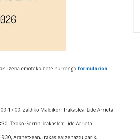
lak. Izena emoteko bete hurrengo
formularioa
.
0-17:00, Zaldiko Maldikon. Irakaslea: Lide Arrieta
30, Txoko Gorrin. Irakaslea: Lide Arrieta
:30, Aranetxean. Irakaslea: zehaztu barik.