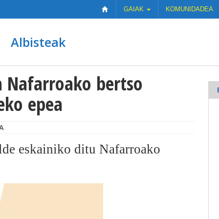
GAIAK
KOMUNIDADEA
Albisteak
a Nafarroako bertso
eko epea
A
lde eskainiko ditu Nafarroako