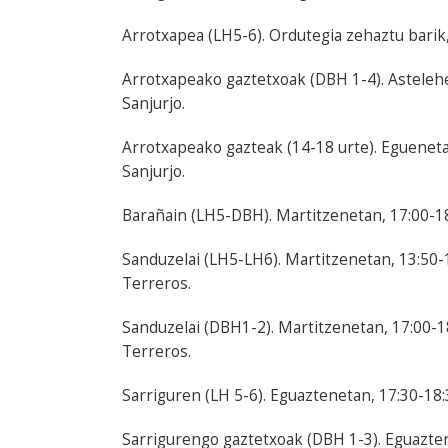
Arrotxapea (LH5-6). Ordutegia zehaztu barik, 
Arrotxapeako gaztetxoak (DBH 1-4). Astelehe
Sanjurjo.
Arrotxapeako gazteak (14-18 urte). Eguenetan
Sanjurjo.
Barañain (LH5-DBH). Martitzenetan, 17:00-18:0
Sanduzelai (LH5-LH6). Martitzenetan, 13:50-1
Terreros.
Sanduzelai (DBH1-2). Martitzenetan, 17:00-18
Terreros.
Sarriguren (LH 5-6). Eguaztenetan, 17:30-18:
Sarrigurengo gaztetxoak (DBH 1-3). Eguazten