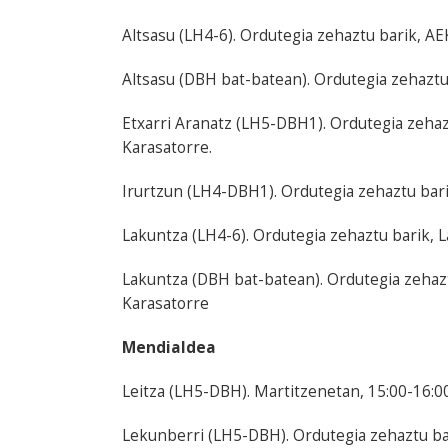
Altsasu (LH4-6). Ordutegia zehaztu barik, AEK
Altsasu (DBH bat-batean). Ordutegia zehaztu 
Etxarri Aranatz (LH5-DBH1). Ordutegia zehaz
Karasatorre.
Irurtzun (LH4-DBH1). Ordutegia zehaztu barik
Lakuntza (LH4-6). Ordutegia zehaztu barik, L
Lakuntza (DBH bat-batean). Ordutegia zehazt
Karasatorre
Mendialdea
Leitza (LH5-DBH). Martitzenetan, 15:00-16:00, 
Lekunberri (LH5-DBH). Ordutegia zehaztu bari