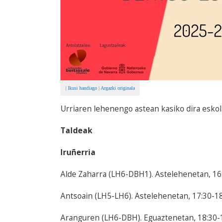
|
Ikusi handiago
|
Argazki originala
Urriaren lehenengo astean kasiko dira esko
Taldeak
Iruñerria
Alde Zaharra (LH6-DBH1). Astelehenetan, 16:0
Antsoain (LH5-LH6). Astelehenetan, 17:30-18:
Aranguren (LH6-DBH). Eguaztenetan, 18:30-19