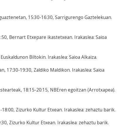
guaztenetan, 15:30-16:30, Sarrigurengo Gaztelekuan.
50, Bernart Etxepare ikastetxean. Irakaslea: Saioa
uskaldunon Biltokin. Irakaslea: Saioa Alkaiza.
n, 17:30-19:30, Zaldiko Maldikon. Irakaslea: Saioa
 Astearteak, 18:15-20:15, NBEren egoitzan (Arrotxapea).
18:00, Zizurko Kultur Etxean. Irakaslea: zehaztu barik.
30, Zizurko Kultur Etxean. Irakaslea: zehaztu barik.