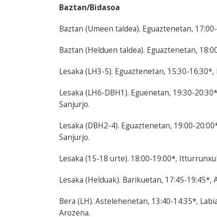
Baztan/Bidasoa
Baztan (Umeen taldea). Eguaztenetan, 17:00-1
Baztan (Helduen taldea). Eguaztenetan, 18:00
Lesaka (LH3-5). Eguaztenetan, 15:30-16:30*, I
Lesaka (LH6-DBH1). Eguenetan, 19:30-20:30*, 
Sanjurjo.
Lesaka (DBH2-4). Eguaztenetan, 19:00-20:00* 
Sanjurjo.
Lesaka (15-18 urte). 18:00-19:00*, Itturrunxul
Lesaka (Helduak). Barikuetan, 17:45-19:45*, A
Bera (LH). Astelehenetan, 13:40-14:35*, Labia
Arozena.