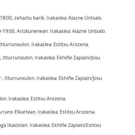
8:00, zehaztu barik. Irakaslea: Alazne Untxalo.
-19:00, Arizkunenean. Irakaslea: Alazne Untxalo.
tturrunxulon. Irakaslea: Estitxu Arozena.
Itturrunxulon. Irakaslea: Ekhiñe Zapiain/Josu
, Itturrunxulon. Irakaslea: Ekhiñe Zapiain/Josu
on. Irakaslea: Estitxu Arozena.
rrano Elkartean. Irakaslea: Estitxu Arozena.
ga Ikastolan. Irakaslea: Ekhiñe Zapiain/Estitxu