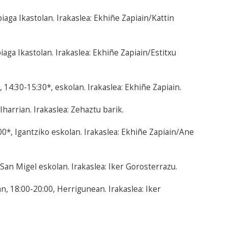
iaga Ikastolan. Irakaslea: Ekhiñe Zapiain/Kattin
iaga Ikastolan. Irakaslea: Ekhiñe Zapiain/Estitxu
 14:30-15:30*, eskolan. Irakaslea: Ekhiñe Zapiain.
Iharrian. Irakaslea: Zehaztu barik.
00*, Igantziko eskolan. Irakaslea: Ekhiñe Zapiain/Ane
San Migel eskolan. Irakaslea: Iker Gorosterrazu.
, 18:00-20:00, Herrigunean. Irakaslea: Iker