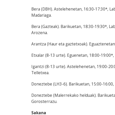
Bera (DBH). Astelehenetan, 16:30-17:30*, Lab
Madariaga.
Bera (Gazteak). Barikuetan, 18:30-19:30*, Lab
Arozena.
Arantza (Haur eta gaztetxoak). Eguaztenetan,
Etxalar (8-13 urte). Eguenetan, 18:00-19:00*, 
Igantzi (8-13 urte). Astelehenetan, 19:00-20:
Telletxea.
Doneztebe (LH3-6). Barikuetan, 15:00-16:00, 
Doneztebe (Malerrekako helduak). Barikuetan
Gorosterrazu.
Sakana