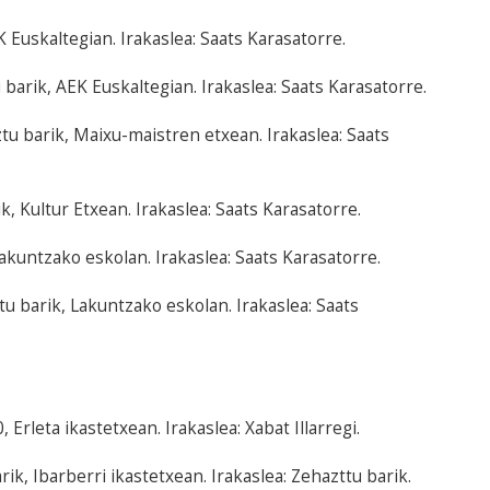
 Euskaltegian. Irakaslea: Saats Karasatorre.
barik, AEK Euskaltegian. Irakaslea: Saats Karasatorre.
tu barik, Maixu-maistren etxean. Irakaslea: Saats
, Kultur Etxean. Irakaslea: Saats Karasatorre.
akuntzako eskolan. Irakaslea: Saats Karasatorre.
u barik, Lakuntzako eskolan. Irakaslea: Saats
Erleta ikastetxean. Irakaslea: Xabat Illarregi.
k, Ibarberri ikastetxean. Irakaslea: Zehazttu barik.