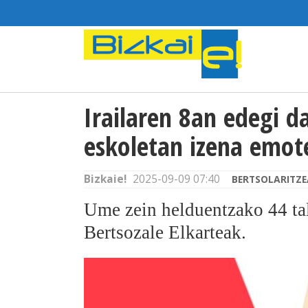
Irailaren 8an edegi d
eskoletan izena emot
Bizkaie!
2025-09-09 07:40
BERTSOLARITZE
Ume zein helduentzako 44 ta
Bertsozale Elkarteak.