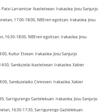
Patxi Larraintzar Ikastetxean. Irakaslea: Josu Sanjurjo.
netan, 17:00-18:00, NBEren egoitzan. Irakaslea: Josu
, 16:30-18:00, NBEren egoitzan. Irakaslea: Josu
0, Kultur Etxean. Irakaslea: Josu Sanjurjo.
4:50, Sanduzelai ikastetxean. Irakaslea: Xabier
:00, Sanduzelaiko Civivoxen. Irakaslea: Xabier
30, Sarrigurengo Gaztelekuan. Irakaslea: Josu Sanjurjo.
etan, 16:30-17:30, Sarrigurengo Gaztelekuan.