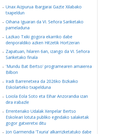
Unax Aizpurua Ibargarai Gazte Xilabako
txapeldun
Oihana Iguaran da VI. Señora Sariketako
pameladuna
Lazkao Txiki gogora ekarriko dabe
denporaldiko azken Hitzetik Hortzeran
Zapatuan, hilaren 6an, izango da VI. Señora
Sariketako finala
'Mundu Bat Bertso' programearen amaierea
Bilbon
Iradi Barrenetxea da 2026ko Bizkaiko
Eskolarteko txapelduna
Loiola Eola Soto eta Eihar Anzorandia izan
dira irabazle
Errenteriako Udalak Xenpelar Bertso
Eskoleari lotuta publiko egindako salaketak
gogor gatxeretxi ditu
Jon Garmendia ‘Txuria’ alkarrizketatuko dabe