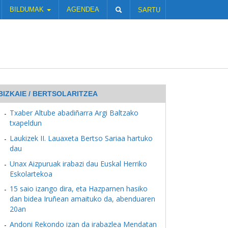
BILDUMAK
AGENDEA
SARTU
BIZKAIE / BERTSOLARITZEA
Txaber Altube abadiñarra Argi Baltzako
txapeldun
Laukizek II. Lauaxeta Bertso Sariaa hartuko
dau
Unax Aizpuruak irabazi dau Euskal Herriko
Eskolartekoa
15 saio izango dira, eta Hazparnen hasiko
dan bidea Iruñean amaituko da, abenduaren
20an
Andoni Rekondo izan da irabazlea Mendatan