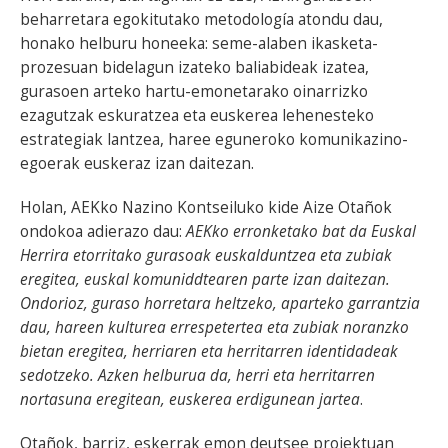
beharretara egokitutako metodología atondu dau,
honako helburu honeeka: seme-alaben ikasketa-
prozesuan bidelagun izateko baliabideak izatea,
gurasoen arteko hartu-emonetarako oinarrizko
ezagutzak eskuratzea eta euskerea lehenesteko
estrategiak lantzea, haree eguneroko komunikazino-
egoerak euskeraz izan daitezan.
Holan, AEKko Nazino Kontseiluko kide Aize Otañok
ondokoa adierazo dau:
AEKko erronketako bat da Euskal
Herrira etorritako gurasoak euskalduntzea eta zubiak
eregitea, euskal komuniddtearen parte izan daitezan.
Ondorioz, guraso horretara heltzeko, aparteko garrantzia
dau, hareen kulturea errespetertea eta zubiak noranzko
bietan eregitea, herriaren eta herritarren identidadeak
sedotzeko. Azken helburua da, herri eta herritarren
nortasuna eregitean, euskerea erdigunean jartea
.
Otañok, barriz, eskerrak emon deutsee proiektuan