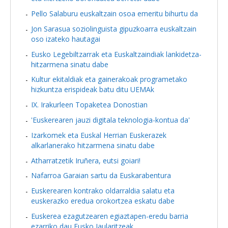
Pello Salaburu euskaltzain osoa emeritu bihurtu da
Jon Sarasua soziolinguista gipuzkoarra euskaltzain
oso izateko hautagai
Eusko Legebiltzarrak eta Euskaltzaindiak lankidetza-
hitzarmena sinatu dabe
Kultur ekitaldiak eta gainerakoak programetako
hizkuntza erispideak batu ditu UEMAk
IX. Irakurleen Topaketea Donostian
'Euskerearen jauzi digitala teknologia-kontua da'
Izarkomek eta Euskal Herrian Euskerazek
alkarlanerako hitzarmena sinatu dabe
Atharratzetik Iruñera, eutsi goiari!
Nafarroa Garaian sartu da Euskarabentura
Euskerearen kontrako oldarraldia salatu eta
euskerazko eredua orokortzea eskatu dabe
Euskerea ezagutzearen egiaztapen-eredu barria
ezarriko dau Eusko Jaularitzeak