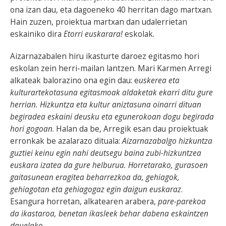
ona izan dau, eta dagoeneko 40 herritan dago martxan.
Hain zuzen, proiektua martxan dan udalerrietan
eskainiko dira
Etorri euskarara!
eskolak.
Aizarnazabalen hiru ikasturte daroez egitasmo hori
eskolan zein herri-mailan lantzen. Mari Karmen Arregi
alkateak balorazino ona egin dau: e
uskerea eta
kulturartekotasuna egitasmoak aldaketak ekarri ditu gure
herrian. Hizkuntza eta kultur aniztasuna oinarri dituan
begiradea eskaini deusku eta egunerokoan dogu begirada
hori gogoan
. Halan da be, Arregik esan dau proiektuak
erronkak be azalarazo dituala:
Aizarnazabalgo hizkuntza
guztiei keinu egin nahi deutsegu baina zubi-hizkuntzea
euskara izatea da gure helburua. Horretarako, gurasoen
gaitasunean eragitea beharrezkoa da, gehiagok,
gehiagotan eta gehiagogaz egin daigun euskaraz
.
Esangura horretan, alkatearen arabera,
pare-parekoa
da ikastaroa, benetan ikasleek behar dabena eskaintzen
dauelako
.