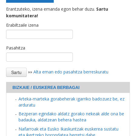
Erantzuteko, izena emanda egon behar duzu.
Sartu
komunitatera!
Erabiltzaile izena
Pasahitza
»»
Alta eman edo pasahitza berreskuratu
BIZKAIE / EUSKEREA BERBAGAI
Arteka-marteka gorabeherak igarriko badozuez be, ez
arduratu
Bezperan egindako aldatz gorako nekeak alde ona be
badauka, aldatzean behera hastea
Nafarroak eta Eusko Ikaskuntzak euskerea sustatu
eta ikertzeko borondatea berretsi dabe