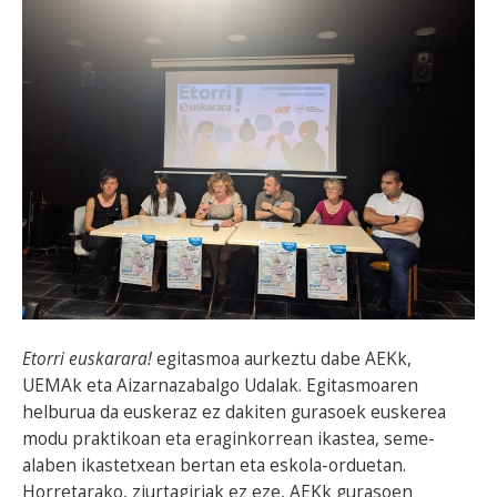
Etorri euskarara!
egitasmoa aurkeztu dabe AEKk,
UEMAk eta Aizarnazabalgo Udalak. Egitasmoaren
helburua da euskeraz ez dakiten gurasoek euskerea
modu praktikoan eta eraginkorrean ikastea, seme-
alaben ikastetxean bertan eta eskola-orduetan.
Horretarako, ziurtagiriak ez eze, AEKk gurasoen