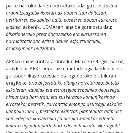
parte hartuko daben herrietako udal guztiei:
kostua
ordaintzeagaitik ikastaroak doban izan daitezan,
herritarren eskubidea baita euskerea doban eta eroso
ikastea
; azkenik, UEMAren lana be goraipatu dau:
alkarlanerako prest dagozalako eta euskerearen
normalizazinoan egiten dauen esfortzuagaitik,
arnasguneak bultzatuta
.
AEKko Irakaskuntza-arduradun Maialen Otegik, barriz,
azaldu dau AEKk berariazko metodologia landu dauela,
gurasoon ikasprozesuan eta eguneroko erabileran
eragiteko:
arlo bi jorratuko ditugu horretarako: batetik,
eskoletan, edukiak eta estrategiak eskainiko deutseegu,
hizkuntzea barruratu eta euskerazko komunikazinoa
errazteko; bestetik, garrantzia emongo deutsagu eskolez
kanpoko lanari, bestelako ekintzak planteauta: adibidez,
saio edegiak ikastetxeko gainerako kideakaz edo/eta
kultura-agendan parte hartu deien bultzatu. Horregaitik,
dei egiten deutsegu Etorri euskarara! ikastaroak martxan