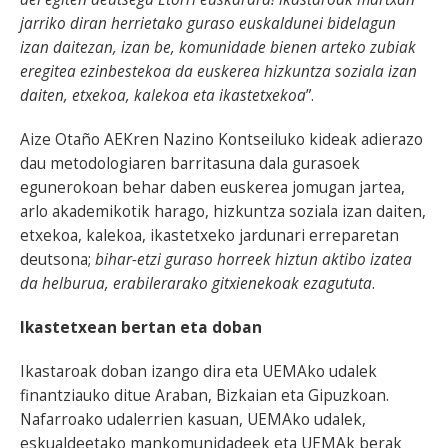
jarriko diran herrietako guraso euskaldunei bidelagun
izan daitezan, izan be, komunidade bienen arteko zubiak
eregitea ezinbestekoa da euskerea hizkuntza soziala izan
daiten, etxekoa, kalekoa eta ikastetxekoa
”.
Aize Otaño AEKren Nazino Kontseiluko kideak adierazo
dau metodologiaren barritasuna dala gurasoek
egunerokoan behar daben euskerea jomugan jartea,
arlo akademikotik harago, hizkuntza soziala izan daiten,
etxekoa, kalekoa, ikastetxeko jardunari erreparetan
deutsona;
bihar-etzi guraso horreek hiztun aktibo izatea
da helburua, erabilerarako gitxienekoak ezagututa
.
Ikastetxean bertan eta doban
Ikastaroak doban izango dira eta UEMAko udalek
finantziauko ditue Araban, Bizkaian eta Gipuzkoan.
Nafarroako udalerrien kasuan, UEMAko udalek,
eskualdeetako mankomunidadeek eta UEMAk berak