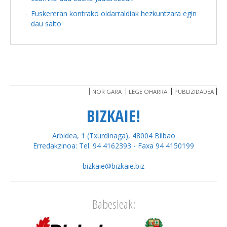
Euskereran kontrako oldarraldiak hezkuntzara egin
dau salto
NOR GARA
LEGE OHARRA
PUBLIZIDADEA
BIZKAIE!
Arbidea, 1 (Txurdinaga), 48004 Bilbao
Erredakzinoa: Tel. 94 4162393 - Faxa 94 4150199
bizkaie@bizkaie.biz
Babesleak: