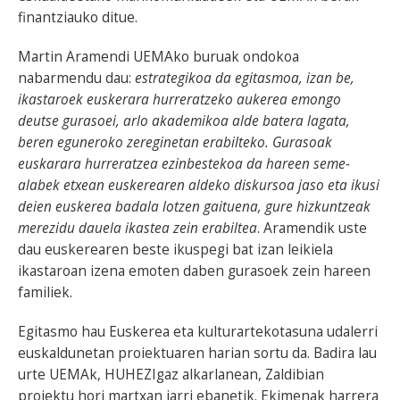
finantziauko ditue.
Martin Aramendi UEMAko buruak ondokoa
nabarmendu dau:
estrategikoa da egitasmoa, izan be,
ikastaroek euskerara hurreratzeko aukerea emongo
deutse gurasoei, arlo akademikoa alde batera lagata,
beren eguneroko zereginetan erabilteko. Gurasoak
euskarara hurreratzea ezinbestekoa da hareen seme-
alabek etxean euskerearen aldeko diskursoa jaso eta ikusi
deien euskerea badala lotzen gaituena, gure hizkuntzeak
merezidu dauela ikastea zein erabiltea
. Aramendik uste
dau euskerearen beste ikuspegi bat izan leikiela
ikastaroan izena emoten daben gurasoek zein hareen
familiek.
Egitasmo hau Euskerea eta kulturartekotasuna udalerri
euskaldunetan proiektuaren harian sortu da. Badira lau
urte UEMAk, HUHEZIgaz alkarlanean, Zaldibian
proiektu hori martxan jarri ebanetik. Ekimenak harrera