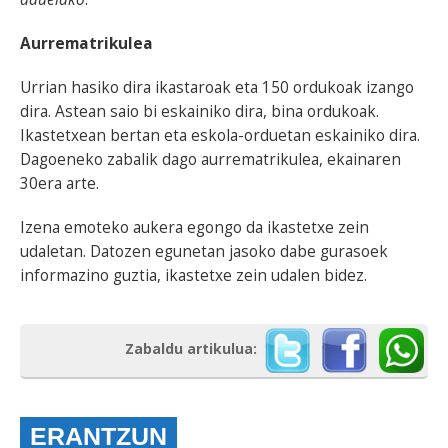
Aurrematrikulea
Urrian hasiko dira ikastaroak eta 150 ordukoak izango
dira. Astean saio bi eskainiko dira, bina ordukoak.
Ikastetxean bertan eta eskola-orduetan eskainiko dira.
Dagoeneko zabalik dago aurrematrikulea, ekainaren
30era arte.
Izena emoteko aukera egongo da ikastetxe zein
udaletan. Datozen egunetan jasoko dabe gurasoek
informazino guztia, ikastetxe zein udalen bidez.
Zabaldu artikulua:
ERANTZUN