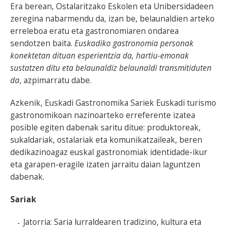
Era berean, Ostalaritzako Eskolen eta Unibersidadeen
zeregina nabarmendu da, izan be, belaunaldien arteko
erreleboa eratu eta gastronomiaren ondarea
sendotzen baita.
Euskadiko gastronomia personak
konektetan dituan esperientzia da, hartiu-emonak
sustatzen ditu eta belaunaldiz belaunaldi transmitiduten
da
, azpimarratu dabe.
Azkenik, Euskadi Gastronomika Sariek Euskadi turismo
gastronomikoan nazinoarteko erreferente izatea
posible egiten dabenak saritu ditue: produktoreak,
sukaldariak, ostalariak eta komunikatzaileak, beren
dedikazinoagaz euskal gastronomiak identidade-ikur
eta garapen-eragile izaten jarraitu daian laguntzen
dabenak.
Sariak
Jatorria: Saria lurraldearen tradizino, kultura eta