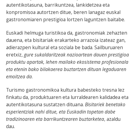
autentikotasuna, barrikuntzea, lankidetzea eta
konpromisoa autortzen ditue, beren lanagaz euskal
gastronomiaren prestigioa lortzen laguntzen baitabe.
Euskadi helmuga turistikoa da, gastronomiak zehazten
dauena, eta bisitariak erakarteko arrazoia izateaz gan,
adierazpen kultural eta soziala be bada. Sailburuaren
eretxiz,
gure sukaldaritzeak nazioartean dauen prestigioa
produktu apartak, lehen mailako ekosistema profesionala
eta etenin bako bilakaerea buztartzen dituan legaduaren
emoitzea da
.
Turismo gastronomikoa kultura babesteko tresna lez
finkatu da, produktuaren eta lurraldearen kalidadea eta
autentikotasuna sustatzen dituana.
Bisitariek benetako
esperientziak nahi ditue, eta Euskadin topetan dabe
tradizinoaren eta barrikuntzearen buztarketea
, azaldu
dau.