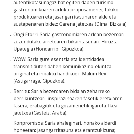
autentikotasunagaz bat egiten daben turismo
gastronomikoaren arloko proposamenei, tokiko
produktuaren eta jasangarritasunaren alde eta
sustapenaren bidez: Garena Jatetxea (Dima, Bizkaia).
Ongi Etorri: Saria gastronomiaren arloan bezeroari
zuzendutako arretearen bikaintasunari: Hiruzta
Upategia (Hondarribi. Gipuzkoa).
WOW: Saria gure esentzia eta identidadea
transmitiduten daben komunikazino-ekintza
original eta inpaktu handikoei: Malum Rex
(Astigarraga, Gipuzkoa).
Berritu: Saria bezeroaren bidaian zeharreko
berrikuntzeari: inspirazinoaren fasetik eretxiaren
fasera, erabagitik eta gozamenetik igarota: Ikea
jatetxea (Gasteiz, Araba).
Konpromisoa: Saria ahaleginari, honako alderdi
hpneetan: jasangarritasuna eta erantzukizuna;