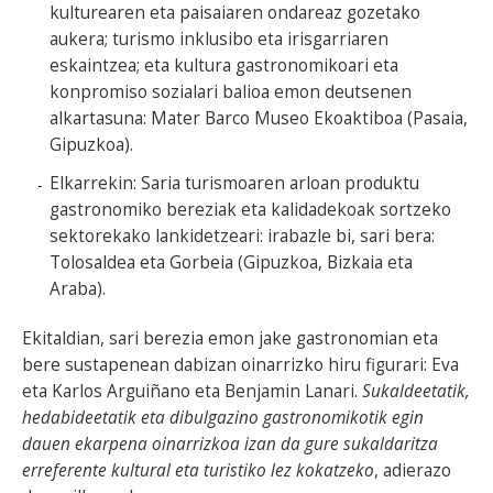
kulturearen eta paisaiaren ondareaz gozetako
aukera; turismo inklusibo eta irisgarriaren
eskaintzea; eta kultura gastronomikoari eta
konpromiso sozialari balioa emon deutsenen
alkartasuna: Mater Barco Museo Ekoaktiboa (Pasaia,
Gipuzkoa).
Elkarrekin: Saria turismoaren arloan produktu
gastronomiko bereziak eta kalidadekoak sortzeko
sektorekako lankidetzeari: irabazle bi, sari bera:
Tolosaldea eta Gorbeia (Gipuzkoa, Bizkaia eta
Araba).
Ekitaldian, sari berezia emon jake gastronomian eta
bere sustapenean dabizan oinarrizko hiru figurari: Eva
eta Karlos Arguiñano eta Benjamin Lanari.
Sukaldeetatik,
hedabideetatik eta dibulgazino gastronomikotik egin
dauen ekarpena oinarrizkoa izan da gure sukaldaritza
erreferente kultural eta turistiko lez kokatzeko
, adierazo