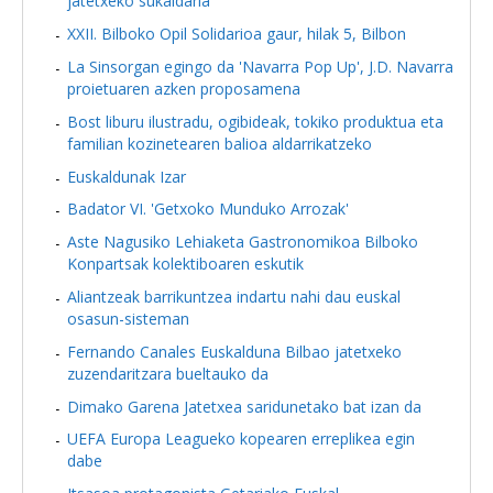
jatetxeko sukaldaria
XXII. Bilboko Opil Solidarioa gaur, hilak 5, Bilbon
La Sinsorgan egingo da 'Navarra Pop Up', J.D. Navarra
proietuaren azken proposamena
Bost liburu ilustradu, ogibideak, tokiko produktua eta
familian kozinetearen balioa aldarrikatzeko
Euskaldunak Izar
Badator VI. 'Getxoko Munduko Arrozak'
Aste Nagusiko Lehiaketa Gastronomikoa Bilboko
Konpartsak kolektiboaren eskutik
Aliantzeak barrikuntzea indartu nahi dau euskal
osasun-sisteman
Fernando Canales Euskalduna Bilbao jatetxeko
zuzendaritzara bueltauko da
Dimako Garena Jatetxea saridunetako bat izan da
UEFA Europa Leagueko kopearen erreplikea egin
dabe