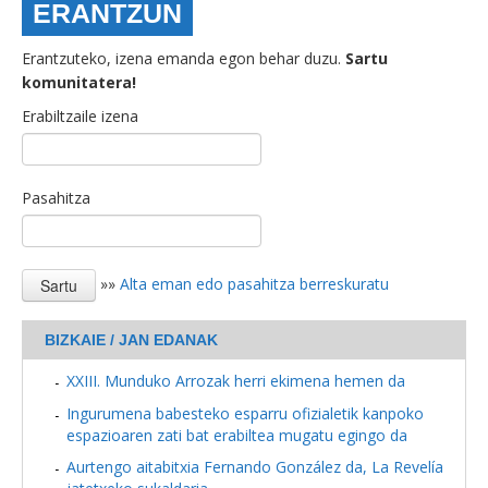
ERANTZUN
Erantzuteko, izena emanda egon behar duzu.
Sartu
komunitatera!
Erabiltzaile izena
Pasahitza
»»
Alta eman edo pasahitza berreskuratu
BIZKAIE / JAN EDANAK
XXIII. Munduko Arrozak herri ekimena hemen da
Ingurumena babesteko esparru ofizialetik kanpoko
espazioaren zati bat erabiltea mugatu egingo da
Aurtengo aitabitxia Fernando González da, La Revelía