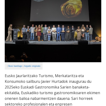
BEREZIAK
ARGAZKIAK
... AUKERA GEHIAGO
|
Ikusi handiago
|
Argazki originala
Eusko Jaurlaritzako Turismo, Merkataritza eta
Konsumoko sailburu Javier Hurtadok inaugurau du
2025eko Euskadi Gastronomika Sarien banaketa-
ekitaldia, Euskadiko turismo gastronomikoaren ekimen
onenen balioa nabarmentzen dauena. Sari horreek
sektoreko profesionalen eta enpresen