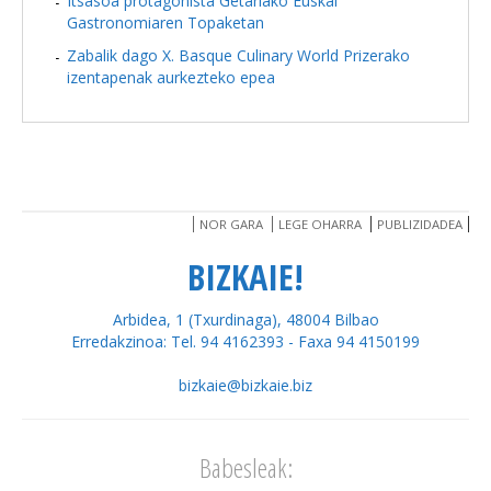
Itsasoa protagonista Getariako Euskal
Gastronomiaren Topaketan
Zabalik dago X. Basque Culinary World Prizerako
izentapenak aurkezteko epea
NOR GARA
LEGE OHARRA
PUBLIZIDADEA
BIZKAIE!
Arbidea, 1 (Txurdinaga), 48004 Bilbao
Erredakzinoa: Tel. 94 4162393 - Faxa 94 4150199
bizkaie@bizkaie.biz
Babesleak: