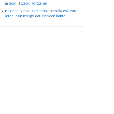
asteon Hitzetik Hortzeran
Baionan Nahia Etxeberriak txartela eskuratu
arren, ezin izango dau finalean kantau