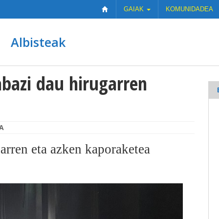
GAIAK
KOMUNIDADEA
Albisteak
abazi dau hirugarren
A
garren eta azken kaporaketea