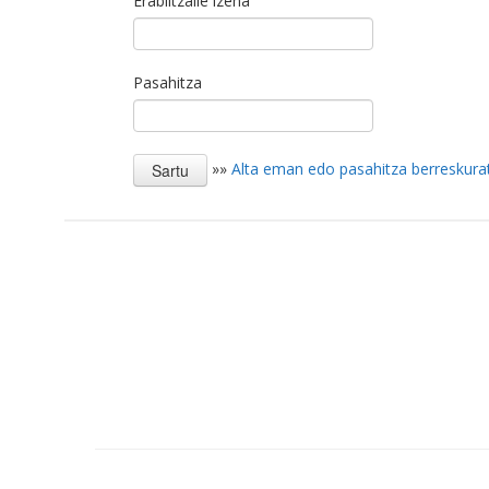
Erabiltzaile izena
Pasahitza
»»
Alta eman edo pasahitza berreskura