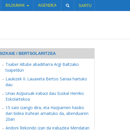
BILDUMAK
AGENDEA
SARTU
BIZKAIE / BERTSOLARITZEA
Txaber Altube abadiñarra Argi Baltzako
txapeldun
Laukizek II. Lauaxeta Bertso Sariaa hartuko
dau
Unax Aizpuruak irabazi dau Euskal Herriko
Eskolartekoa
15 saio izango dira, eta Hazparnen hasiko
dan bidea Iruñean amaituko da, abenduaren
20an
Andoni Rekondo izan da irabazlea Mendatan