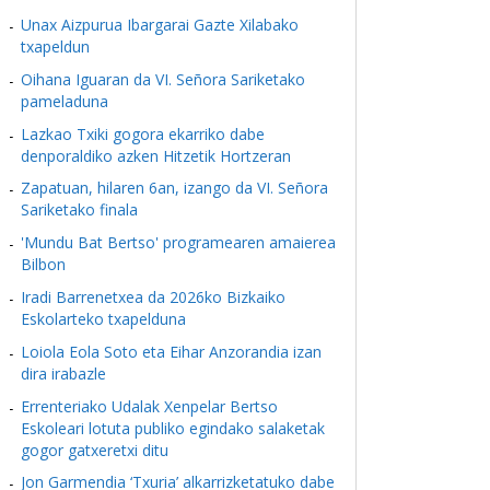
Unax Aizpurua Ibargarai Gazte Xilabako
txapeldun
Oihana Iguaran da VI. Señora Sariketako
pameladuna
Lazkao Txiki gogora ekarriko dabe
denporaldiko azken Hitzetik Hortzeran
Zapatuan, hilaren 6an, izango da VI. Señora
Sariketako finala
'Mundu Bat Bertso' programearen amaierea
Bilbon
Iradi Barrenetxea da 2026ko Bizkaiko
Eskolarteko txapelduna
Loiola Eola Soto eta Eihar Anzorandia izan
dira irabazle
Errenteriako Udalak Xenpelar Bertso
Eskoleari lotuta publiko egindako salaketak
gogor gatxeretxi ditu
Jon Garmendia ‘Txuria’ alkarrizketatuko dabe