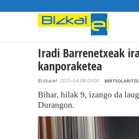
Iradi Barrenetxeak ir
kanporaketea
Bizkaie!
2025-04-08 09:00
BERTSOLARITZE
Bihar, hilak 9, izango da lau
Durangon.