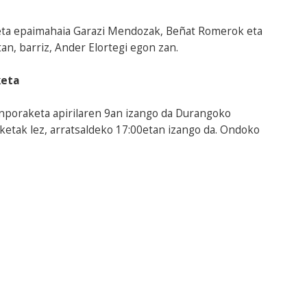
an eta epaimahaia Garazi Mendozak, Beñat Romerok eta
an, barriz, Ander Elortegi egon zan.
keta
anporaketa apirilaren 9an izango da Durangoko
aketak lez, arratsaldeko 17:00etan izango da. Ondoko