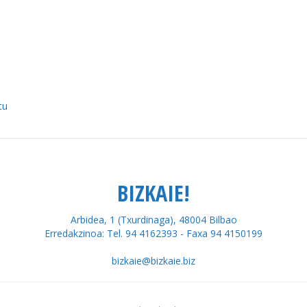
tu
BIZKAIE!
Arbidea, 1 (Txurdinaga), 48004 Bilbao
Erredakzinoa: Tel. 94 4162393 - Faxa 94 4150199
bizkaie@bizkaie.biz