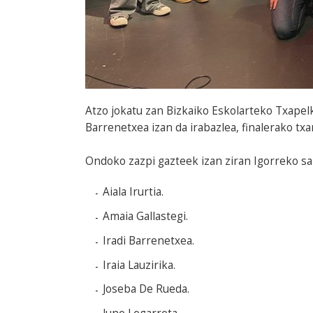
Atzo jokatu zan Bizkaiko Eskolarteko Txapel
Barrenetxea izan da irabazlea, finalerako txa
Ondoko zazpi gazteek izan ziran Igorreko sa
Aiala Irurtia.
Amaia Gallastegi.
Iradi Barrenetxea.
Iraia Lauzirika.
Joseba De Rueda.