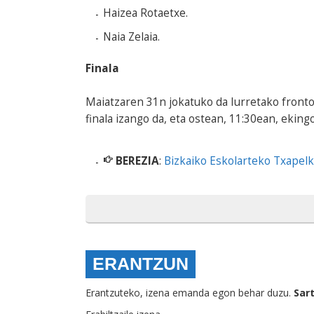
Haizea Rotaetxe.
Naia Zelaia.
Finala
Maiatzaren 31n jokatuko da Iurretako fronto
finala izango da, eta ostean, 11:30ean, eking
BEREZIA
:
Bizkaiko Eskolarteko Txapel
ERANTZUN
Erantzuteko, izena emanda egon behar duzu.
Sar