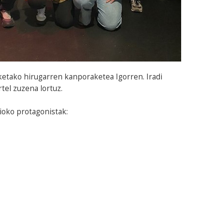
ketako hirugarren kanporaketea Igorren. Iradi
rtel zuzena lortuz.
ioko protagonistak: