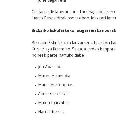
June Legarreta.
Gai-jartzaile lanetan Jone Larrinaga ibili z
Juanjo Respaldizak osotu eben. Idazkari lanet
Bizkaiko Eskolarteko laugarren kanpora
Bizkaiko Eskolarteko laugarren eta azken k
Kurutziaga Ikastolan. Saioa, aurreko kanpor
honeek parte hartuko dabe:
Jon Abasolo.
Maren Armendia.
Maddi Aurtenetxe.
Aner Goikoetxea.
Malen Ibarzabal.
Naroa Iturrioz.