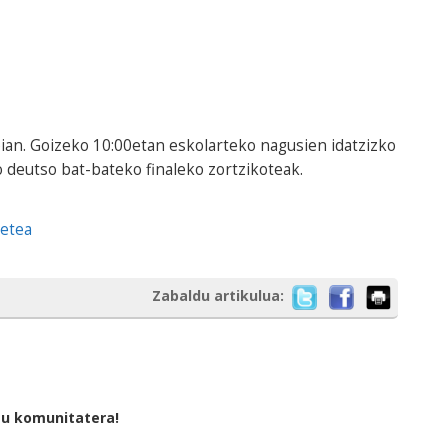
ian. Goizeko 10:00etan eskolarteko nagusien idatzizko
o deutso bat-bateko finaleko zortzikoteak.
ketea
Zabaldu artikulua:
tu komunitatera!