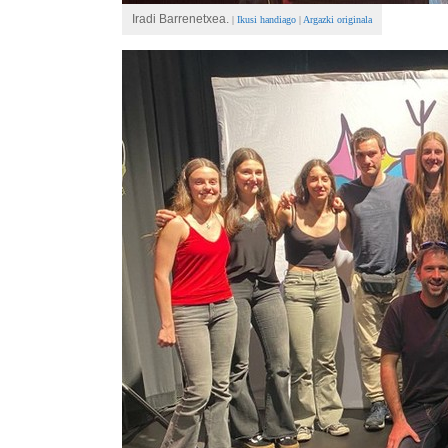
Iradi Barrenetxea.
|
Ikusi handiago
|
Argazki originala