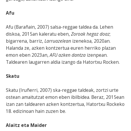
Afu
Afu (Barañain, 2007) salsa-reggae taldea da. Lehen
diskoa, 2015an kaleratu eben,
Zoroak hegaz doaz
;
bigarrena, barriz,
Larruazelean
izenekoa, 2020an.
Halanda ze, azken kontzertua euren herriko plazan
emon eben 2023an,
AFU azken dantza
izenpean.
Taldearen laugarren aldia izango da Hatortxu Rocken.
Skatu
Skatu (Iruñerri, 2007) ska-reggae taldeak, zortzi urte
ostean amaitutzat emon eben ibilbidea. Beraz, 2015ean
izan zan taldearen azken kontzertua, Hatortxu Rockeko
18. edizinoan hain zuzen be.
Alaitz eta Maider