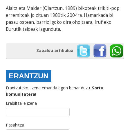
Alaitz eta Maider (Oiartzun, 1989) bikoteak trikiti-pop
erremitoak jo zituan 1989tik 2004ra. Hamarkada bi
pasau ostean, barriz igoko dira oholtzara, Iruñeko
Burutik taldeak lagunduta.
Zabaldu artikulua:
ERANTZUN
Erantzuteko, izena emanda egon behar duzu.
Sartu
komunitatera!
Erabiltzaile izena
Pasahitza