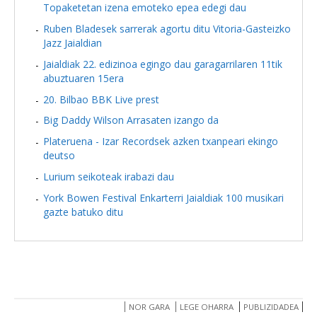
Topaketetan izena emoteko epea edegi dau
Ruben Bladesek sarrerak agortu ditu Vitoria-Gasteizko
Jazz Jaialdian
Jaialdiak 22. edizinoa egingo dau garagarrilaren 11tik
abuztuaren 15era
20. Bilbao BBK Live prest
Big Daddy Wilson Arrasaten izango da
Plateruena - Izar Recordsek azken txanpeari ekingo
deutso
Lurium seikoteak irabazi dau
York Bowen Festival Enkarterri Jaialdiak 100 musikari
gazte batuko ditu
NOR GARA
LEGE OHARRA
PUBLIZIDADEA