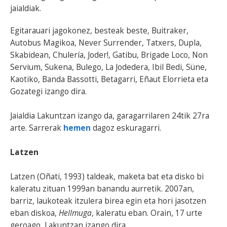
jaialdiak.
Egitarauari jagokonez, besteak beste, Buitraker,
Autobus Magikoa, Never Surrender, Tatxers, Dupla,
Skabidean, Chulería, Joder!, Gatibu, Brigade Loco, Non
Servium, Sukena, Bulego, La Jodedera, Ibil Bedi, Süne,
Kaotiko, Banda Bassotti, Betagarri, Eñaut Elorrieta eta
Gozategi izango dira.
Jaialdia Lakuntzan izango da, garagarrilaren 24tik 27ra
arte. Sarrerak
hemen
dagoz eskuragarri.
Latzen
Latzen (Oñati, 1993) taldeak, maketa bat eta disko bi
kaleratu zituan 1999an banandu aurretik. 2007an,
barriz, laukoteak itzulera birea egin eta hori jasotzen
eban diskoa,
Hellmuga
, kaleratu eban. Orain, 17 urte
geroago, Lakuntzan izango dira.