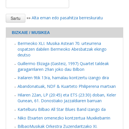
»»
Alta eman edo pasahitza berreskuratu
BIZKAIE / MUSIKEA
Bermeoko XLI. Musika Asteari 70. urteurrena
ospatzen dabilen Bermeoko Abesbatzak ekingo
deutso
Guillermo Elizaga (Gasteiz, 1997) Quartet taldeak
garagarrilaren 29an joko dau Bilbon
Irailaren 9tik 13ra, hamalau kontzertu izango dira
Abandonatuak, NDF & Kuarteto Philiperena martxan
Hilaren 22an, LP (20:45) eta ETS (23:30) doban, Keler
Gunean, 61. Donostiako Jazzaldiaren barruan
Kartelburu Bilbao All Star Blues Band izango da
Niko Etxarten omenezko kontzertua Muxikebarrin
BilbaoMusikak Orkestra Zuzendaritzako XI.