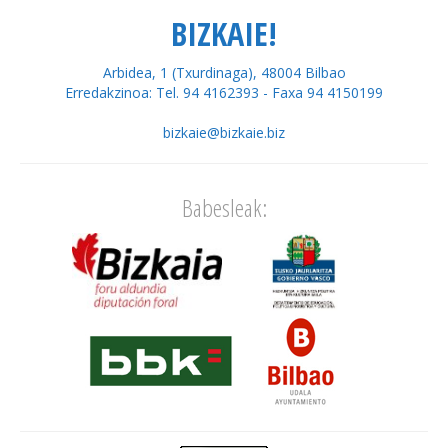
BIZKAIE!
Arbidea, 1 (Txurdinaga), 48004 Bilbao
Erredakzinoa: Tel. 94 4162393 - Faxa 94 4150199
bizkaie@bizkaie.biz
Babesleak: