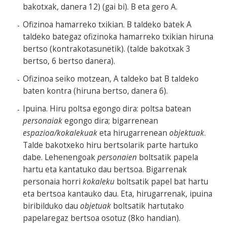
bakotxak, danera 12) (gai bi). B eta gero A.
Ofizinoa hamarreko txikian. B taldeko batek A
taldeko bategaz ofizinoka hamarreko txikian hiruna
bertso (kontrakotasunetik). (talde bakotxak 3
bertso, 6 bertso danera).
Ofizinoa seiko motzean, A taldeko bat B taldeko
baten kontra (hiruna bertso, danera 6).
Ipuina. Hiru poltsa egongo dira: poltsa batean
personaiak
egongo dira; bigarrenean
espazioa/kokalekuak
eta hirugarrenean
objektuak
.
Talde bakotxeko hiru bertsolarik parte hartuko
dabe. Lehenengoak
personaien
boltsatik papela
hartu eta kantatuko dau bertsoa. Bigarrenak
personaia horri
kokaleku
boltsatik papel bat hartu
eta bertsoa kantauko dau. Eta, hirugarrenak, ipuina
biribilduko dau
objetuak
boltsatik hartutako
papelaregaz bertsoa osotuz (8ko handian).