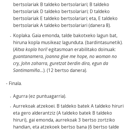
bertsolariak B taldeko bertsolariari; B taldeko
bertsolariak D taldeko bertsolariari; D taldeko
bertsolariak E taldeko bertsolariari; eta, E taldeko
bertsolariak A taldeko bertsolariari (danera 8).
Koplaka. Gaia emonda, talde bakotxeko lagun bat,
hiruna kopla musikeaz lagunduta. (bardintasunetik).
(
Altxa kopla hori!
egitasmoan erabilitako doinuak:
guantanamera, joanna give me hope, no woman no
cry, John zaharra, guretzat berdin dira, egun da
Santimamiña...
). (12 bertso danera).
- Finala.
Agurra (ez puntuagarria).
Aurrekoak atzekoei. B taldeko batek A taldeko hiruri
eta gero alderantziz (A taldeko batek B taldeko
hiruri), gai emonda, aurrekoak 3 bertso zortziko
handian, eta atzekoek bertso bana (6 bertso talde