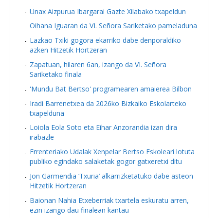
Unax Aizpurua Ibargarai Gazte Xilabako txapeldun
Oihana Iguaran da VI. Señora Sariketako pameladuna
Lazkao Txiki gogora ekarriko dabe denporaldiko
azken Hitzetik Hortzeran
Zapatuan, hilaren 6an, izango da VI. Señora
Sariketako finala
'Mundu Bat Bertso' programearen amaierea Bilbon
Iradi Barrenetxea da 2026ko Bizkaiko Eskolarteko
txapelduna
Loiola Eola Soto eta Eihar Anzorandia izan dira
irabazle
Errenteriako Udalak Xenpelar Bertso Eskoleari lotuta
publiko egindako salaketak gogor gatxeretxi ditu
Jon Garmendia ‘Txuria’ alkarrizketatuko dabe asteon
Hitzetik Hortzeran
Baionan Nahia Etxeberriak txartela eskuratu arren,
ezin izango dau finalean kantau