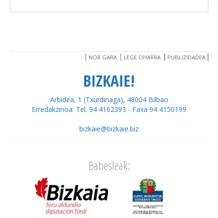
NOR GARA
LEGE OHARRA
PUBLIZIDADEA
BIZKAIE!
Arbidea, 1 (Txurdinaga), 48004 Bilbao
Erredakzinoa: Tel. 94 4162393 - Faxa 94 4150199
bizkaie@bizkaie.biz
Babesleak: