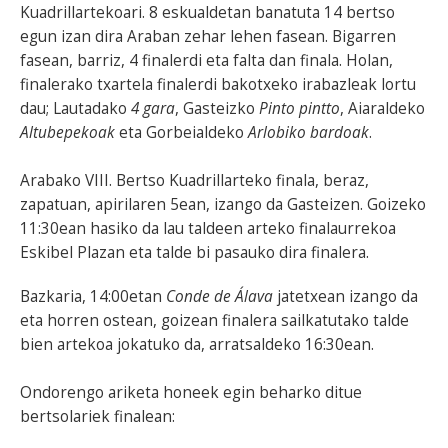
Kuadrillartekoari. 8 eskualdetan banatuta 14 bertso
egun izan dira Araban zehar lehen fasean. Bigarren
fasean, barriz, 4 finalerdi eta falta dan finala. Holan,
finalerako txartela finalerdi bakotxeko irabazleak lortu
dau; Lautadako
4 gara
, Gasteizko
Pinto pintto
, Aiaraldeko
Altubepekoak
eta Gorbeialdeko
Arlobiko bardoak
.
Arabako VIII. Bertso Kuadrillarteko finala, beraz,
zapatuan, apirilaren 5ean, izango da Gasteizen. Goizeko
11:30ean hasiko da lau taldeen arteko finalaurrekoa
Eskibel Plazan eta talde bi pasauko dira finalera.
Bazkaria, 14:00etan
Conde de Álava
jatetxean izango da
eta horren ostean, goizean finalera sailkatutako talde
bien artekoa jokatuko da, arratsaldeko 16:30ean.
Ondorengo ariketa honeek egin beharko ditue
bertsolariek finalean: