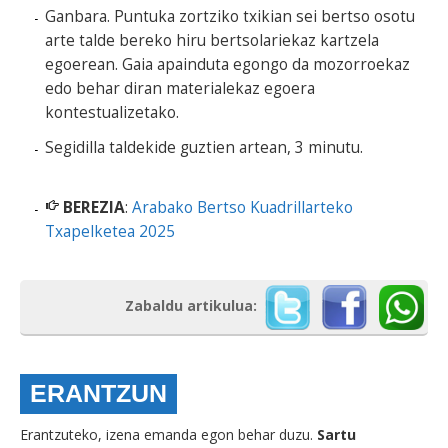
Ganbara. Puntuka zortziko txikian sei bertso osotu
arte talde bereko hiru bertsolariekaz kartzela
egoerean. Gaia apainduta egongo da mozorroekaz
edo behar diran materialekaz egoera
kontestualizetako.
Segidilla taldekide guztien artean, 3 minutu.
BEREZIA
:
Arabako Bertso Kuadrillarteko
Txapelketea 2025
Zabaldu artikulua:
ERANTZUN
Erantzuteko, izena emanda egon behar duzu.
Sartu