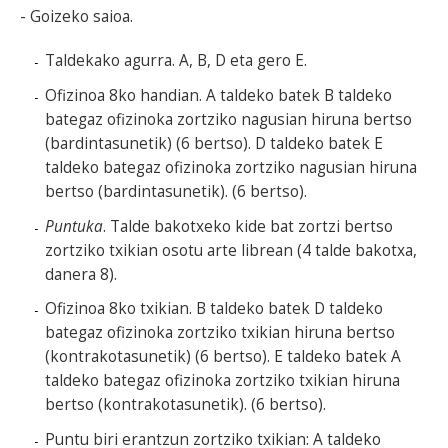
- Goizeko saioa.
Taldekako agurra. A, B, D eta gero E.
Ofizinoa 8ko handian. A taldeko batek B taldeko
bategaz ofizinoka zortziko nagusian hiruna bertso
(bardintasunetik) (6 bertso). D taldeko batek E
taldeko bategaz ofizinoka zortziko nagusian hiruna
bertso (bardintasunetik). (6 bertso).
Puntuka
. Talde bakotxeko kide bat zortzi bertso
zortziko txikian osotu arte librean (4 talde bakotxa,
danera 8).
Ofizinoa 8ko txikian. B taldeko batek D taldeko
bategaz ofizinoka zortziko txikian hiruna bertso
(kontrakotasunetik) (6 bertso). E taldeko batek A
taldeko bategaz ofizinoka zortziko txikian hiruna
bertso (kontrakotasunetik). (6 bertso).
Puntu biri erantzun zortziko txikian: A taldeko