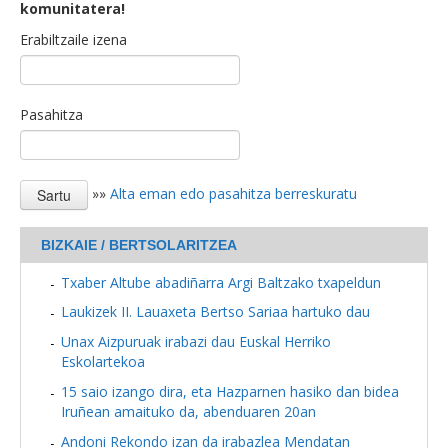
komunitatera!
Erabiltzaile izena
Pasahitza
»»
Alta eman edo pasahitza berreskuratu
BIZKAIE / BERTSOLARITZEA
Txaber Altube abadiñarra Argi Baltzako txapeldun
Laukizek II. Lauaxeta Bertso Sariaa hartuko dau
Unax Aizpuruak irabazi dau Euskal Herriko
Eskolartekoa
15 saio izango dira, eta Hazparnen hasiko dan bidea
Iruñean amaituko da, abenduaren 20an
Andoni Rekondo izan da irabazlea Mendatan