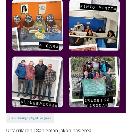
BEREZIAK
ARGAZKIAK
... AUKERA GEHIAGO
|
Ikusi handiago
|
Argazki originala
Urtarrilaren 18an emon jakon hasierea