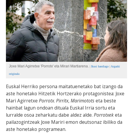
BEREZIAK
ARGAZKIAK
... AUKERA GEHIAGO
Joxe Mari Agirretxe 'Porrotx' eta Mirari Martiarena.
|
Ikusi handiago
|
Argazki
originala
Euskal Herriko persona maitatuenetako bat izango da
aste honetako Hitzetik Hortzerako protagonistea: Joxe
Mari Agirretxe
Porrotx
.
Pirritx
,
Marimotots
eta beste
hainbat lagun ondoan dituala Euskal Irria sortu eta
lurralde osoa zeharkatu dabe aldez alde.
Porrotxek
eta
pailazogintzeak Joxe Mariri emon deutsonaz ibiliko da
aste honetako programean.