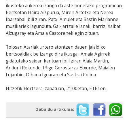
ikusteko aukerea izango da aste honetako programean.
Bertsotan Haira Aizpurua, Miren Artetxe eta Nerea
Ibarzabal ibili ziran, Patxi Amulet eta Bastin Marianne
musikariek lagunduta. Gai-jartzaile lanak, barriz, Xalbat
Alzugaray eta Amaia Castorenek egin zituen.
Tolosan Atariak urtero atontzen dauen jaialdiko
bertsoaldiak be izango dira ikusgai. Amaia Agirrek
gidatutako saioan kantuan ibili ziran Alaia Martin,
Andoni Rekondo, Iñigo Gorostarzu Etxorde, Maialen
Lujanbio, Oihana Iguaran eta Sustrai Colina.
Hitzetik Hortzera: zapatuan, 21:00etan, ETB1en.
Zabaldu artikulua: