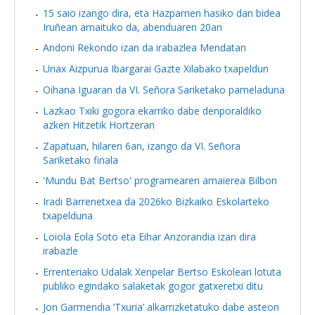
15 saio izango dira, eta Hazparnen hasiko dan bidea
Iruñean amaituko da, abenduaren 20an
Andoni Rekondo izan da irabazlea Mendatan
Unax Aizpurua Ibargarai Gazte Xilabako txapeldun
Oihana Iguaran da VI. Señora Sariketako pameladuna
Lazkao Txiki gogora ekarriko dabe denporaldiko
azken Hitzetik Hortzeran
Zapatuan, hilaren 6an, izango da VI. Señora
Sariketako finala
'Mundu Bat Bertso' programearen amaierea Bilbon
Iradi Barrenetxea da 2026ko Bizkaiko Eskolarteko
txapelduna
Loiola Eola Soto eta Eihar Anzorandia izan dira
irabazle
Errenteriako Udalak Xenpelar Bertso Eskoleari lotuta
publiko egindako salaketak gogor gatxeretxi ditu
Jon Garmendia ‘Txuria’ alkarrizketatuko dabe asteon