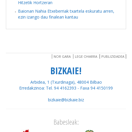
Hitzetik Hortzeran
Baionan Nahia Etxeberriak txartela eskuratu arren,
ezin izango dau finalean kantau
NOR GARA
LEGE OHARRA
PUBLIZIDADEA
BIZKAIE!
Arbidea, 1 (Txurdinaga), 48004 Bilbao
Erredakzinoa: Tel. 94 4162393 - Faxa 94 4150199
bizkaie@bizkaie.biz
Babesleak: