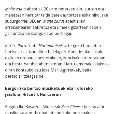
Maite zaitut
abestiak 20 urte betetzen ditu aurton eta
maiatzean herritar talde batek autortzea eskainiko jake
sudurgorriei BECen.
Maite zaitut
abestiaren
arrakastearen sekretua eta umeek gizartean daben
garrantzia be izango dabe berbagai.
Pirritx
,
Porrotx
eta
Marimototsek
urte guzti honeetan
bertsolariak izan ditue bidelagun. Abestietako letrak
egiteko orduan, abesterakoan, istorioak sortzerakoan
eta beste hainbat abenturetan. Hartu-emonak zelakoak
diran kontauko dau Joxe Mari Agirretxek, baita
bertsolaritzeagaz be.
Baigorriko bertso musikatuak eta Tolosako
jaialdia, Hitzetik Hortzeran
Baigorriko Basaizea Alkarteak
Beer Cheese
bertso afari
musikatua atondu eban eta bertoko bertsoaldiak