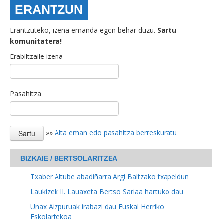
ERANTZUN
Erantzuteko, izena emanda egon behar duzu.
Sartu
komunitatera!
Erabiltzaile izena
Pasahitza
»»
Alta eman edo pasahitza berreskuratu
BIZKAIE / BERTSOLARITZEA
Txaber Altube abadiñarra Argi Baltzako txapeldun
Laukizek II. Lauaxeta Bertso Sariaa hartuko dau
Unax Aizpuruak irabazi dau Euskal Herriko
Eskolartekoa