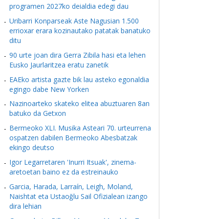
programen 2027ko deialdia edegi dau
Uribarri Konparseak Aste Nagusian 1.500
errioxar erara kozinautako patatak banatuko
ditu
90 urte joan dira Gerra Zibila hasi eta lehen
Eusko Jaurlaritzea eratu zanetik
EAEko artista gazte bik lau asteko egonaldia
egingo dabe New Yorken
Nazinoarteko skateko elitea abuztuaren 8an
batuko da Getxon
Bermeoko XLI. Musika Asteari 70. urteurrena
ospatzen dabilen Bermeoko Abesbatzak
ekingo deutso
Igor Legarretaren 'Inurri Itsuak', zinema-
aretoetan baino ez da estreinauko
Garcia, Harada, Larraín, Leigh, Moland,
Naishtat eta Ustaoğlu Sail Ofizialean izango
dira lehian