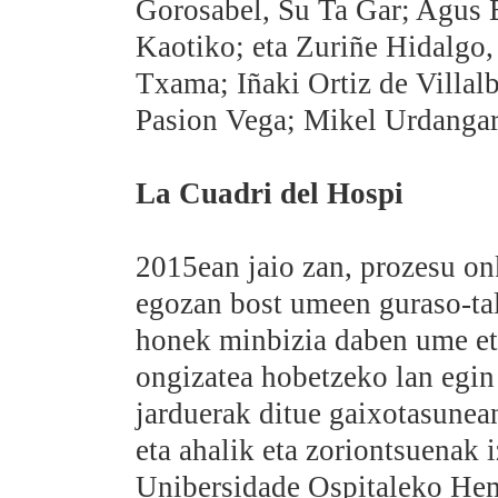
Gorosabel, Su Ta Gar; Agus B
Kaotiko; eta Zuriñe Hidalgo,
Txama; Iñaki Ortiz de Villalba
Pasion Vega; Mikel Urdangari
La Cuadri del Hospi
2015ean jaio zan, prozesu on
egozan bost umeen guraso-tal
honek minbizia daben ume eta
ongizatea hobetzeko lan egin
jarduerak ditue gaixotasunea
eta ahalik eta zoriontsuenak 
Unibersidade Ospitaleko Hem