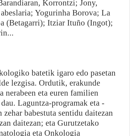
arandiaran, Korrontzi; Jony,
 abeslaria; Yogurinha Borova; La
 (Betagarri); Itziar Ituño (Ingot);
n...
kologiko batetik igaro edo pasetan
de lezgisa. Ordutik, erakunde
 nerabeen eta euren familien
 dau. Laguntza-programak eta -
n zehar babestuta sentidu daitezan
izan daitezan; eta Gurutzetako
atologia eta Onkologia