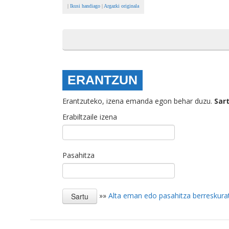
|
Ikusi handiago
|
Argazki originala
ERANTZUN
Erantzuteko, izena emanda egon behar duzu.
Sar
Erabiltzaile izena
Pasahitza
»»
Alta eman edo pasahitza berreskura