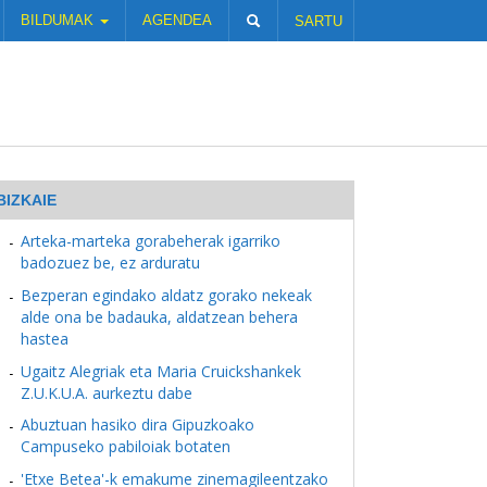
BILDUMAK
AGENDEA
SARTU
BIZKAIE
Arteka-marteka gorabeherak igarriko
badozuez be, ez arduratu
Bezperan egindako aldatz gorako nekeak
alde ona be badauka, aldatzean behera
hastea
Ugaitz Alegriak eta Maria Cruickshankek
Z.U.K.U.A. aurkeztu dabe
Abuztuan hasiko dira Gipuzkoako
Campuseko pabiloiak botaten
'Etxe Betea'-k emakume zinemagileentzako