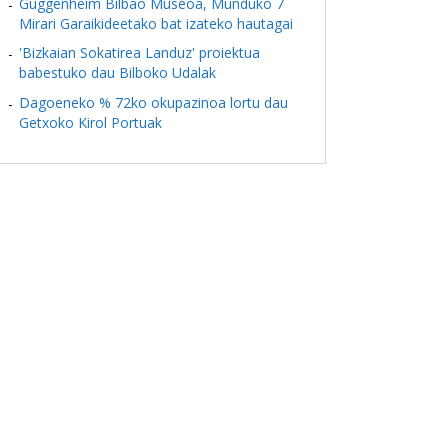
Guggenheim Bilbao Museoa, Munduko 7
Mirari Garaikideetako bat izateko hautagai
'Bizkaian Sokatirea Landuz' proiektua
babestuko dau Bilboko Udalak
Dagoeneko % 72ko okupazinoa lortu dau
Getxoko Kirol Portuak