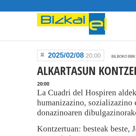
2025/02/08
20:00
BILBOKO BBK
ALKARTASUN KONTZE
20:00
La Cuadri del Hospiren alde
humanizazino, sozializazino 
donazinoaren dibulgazinorako
Kontzertuan: besteak beste, 