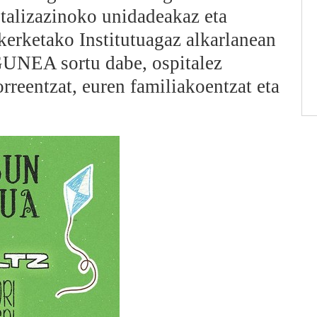
talizazinoko unidadeakaz eta
erketako Institutuagaz alkarlanean
UNEA sortu dabe, ospitalez
rreentzat, euren familiakoentzat eta