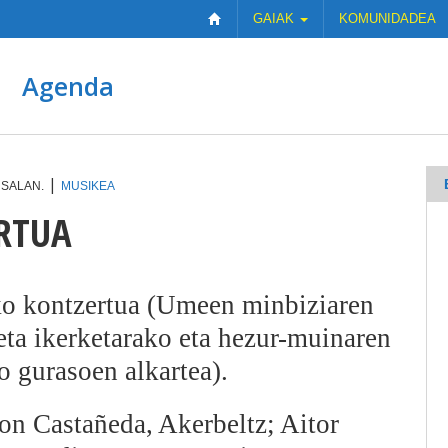
GAIAK
KOMUNIDADEA
Agenda
|
 SALAN.
MUSIKEA
RTUA
ko kontzertua (Umeen minbiziaren
eta ikerketarako eta hezur-muinaren
 gurasoen alkartea).
Jon Castañeda, Akerbeltz; Aitor