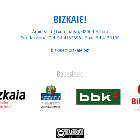
BIZKAIE!
Arbidea, 1 (Txurdinaga), 48004 Bilbao
Erredakzinoa: Tel. 94 4162393 - Faxa 94 4150199
bizkaie@bizkaie.biz
Babesleak: