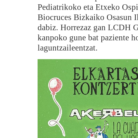
Pediatrikoko eta Etxeko Ospi
Biocruces Bizkaiko Osasun Ik
dabiz. Horrezaz gan LCDH G
kanpoko gune bat paziente ho
laguntzaileentzat.