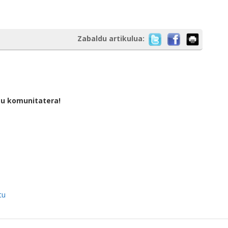
Zabaldu artikulua:
tu komunitatera!
tu