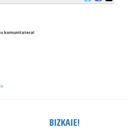
tu komunitatera!
tu
BIZKAIE!