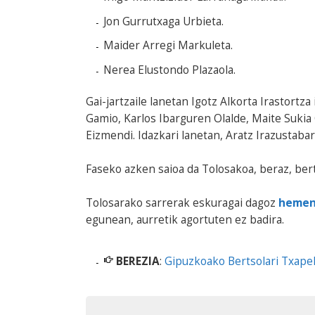
Jon Gurrutxaga Urbieta.
Maider Arregi Markuleta.
Nerea Elustondo Plazaola.
Gai-jartzaile lanetan Igotz Alkorta Irastortza
Gamio, Karlos Ibarguren Olalde, Maite Sukia
Eizmendi. Idazkari lanetan, Aratz Irazustab
Faseko azken saioa da Tolosakoa, beraz, ber
Tolosarako sarrerak eskuragai dagoz
heme
egunean, aurretik agortuten ez badira.
BEREZIA
:
Gipuzkoako Bertsolari Txape