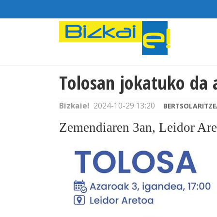
Tolosan jokatuko da a
Bizkaie!
2024-10-29 13:20
BERTSOLARITZE
Zemendiaren 3an, Leidor Are