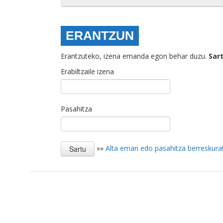
ERANTZUN
Erantzuteko, izena emanda egon behar duzu.
Sar
Erabiltzaile izena
Pasahitza
»»
Alta eman edo pasahitza berreskura