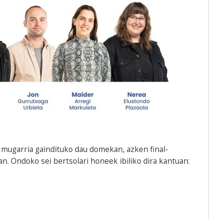
 mugarria gaindituko dau domekan, azken final-
an. Ondoko sei bertsolari honeek ibiliko dira kantuan: