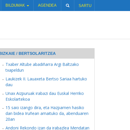
BILDUMAK
AGENDEA
SARTU
BIZKAIE / BERTSOLARITZEA
Txaber Altube abadiñarra Argi Baltzako
txapeldun
Laukizek II. Lauaxeta Bertso Sariaa hartuko
dau
Unax Aizpuruak irabazi dau Euskal Herriko
Eskolartekoa
15 saio izango dira, eta Hazparnen hasiko
dan bidea Iruñean amaituko da, abenduaren
20an
Andoni Rekondo izan da irabazlea Mendatan