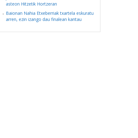
asteon Hitzetik Hortzeran
Baionan Nahia Etxeberriak txartela eskuratu
arren, ezin izango dau finalean kantau