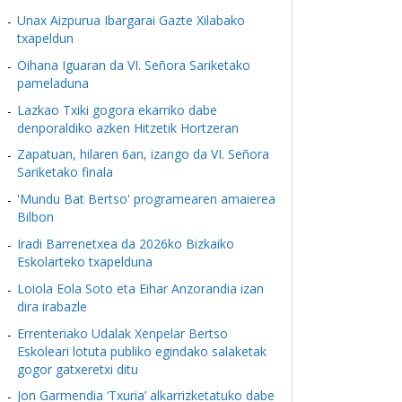
Unax Aizpurua Ibargarai Gazte Xilabako
txapeldun
Oihana Iguaran da VI. Señora Sariketako
pameladuna
Lazkao Txiki gogora ekarriko dabe
denporaldiko azken Hitzetik Hortzeran
Zapatuan, hilaren 6an, izango da VI. Señora
Sariketako finala
'Mundu Bat Bertso' programearen amaierea
Bilbon
Iradi Barrenetxea da 2026ko Bizkaiko
Eskolarteko txapelduna
Loiola Eola Soto eta Eihar Anzorandia izan
dira irabazle
Errenteriako Udalak Xenpelar Bertso
Eskoleari lotuta publiko egindako salaketak
gogor gatxeretxi ditu
Jon Garmendia ‘Txuria’ alkarrizketatuko dabe