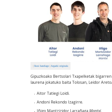
|
Ikusi handiago
|
Argazki originala
Gipuzkoako Bertsolari Txapelketak bigarren
laurena jokatuko baita Tolosan, Leidor Areto
Aitor Tatiegi Loidi.
Andoni Rekondo Izagirre.
Iñigo Mantzizidor Larrañaga
Mantxi
.