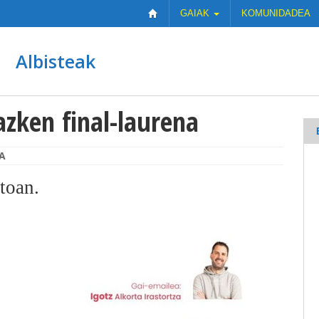
GAIAK
KOMUNIDADEA
Albisteak
zken final-laurena
A
toan.