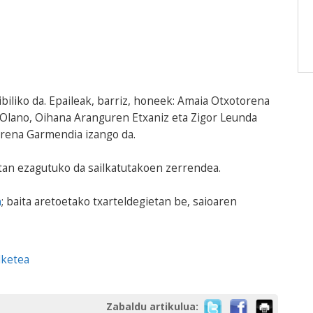
 ibiliko da. Epaileak, barriz, honeek: Amaia Otxotorena
 Olano, Oihana Aranguren Etxaniz eta Zigor Leunda
arrena Garmendia izango da.
tan ezagutuko da sailkatutakoen zerrendea.
n
; baita aretoetako txarteldegietan be, saioaren
lketea
Zabaldu artikulua: