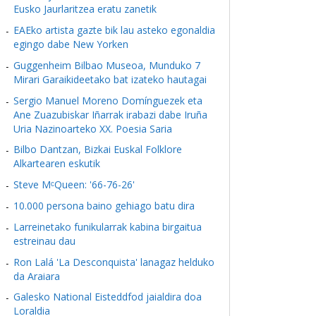
Eusko Jaurlaritzea eratu zanetik
EAEko artista gazte bik lau asteko egonaldia
egingo dabe New Yorken
Guggenheim Bilbao Museoa, Munduko 7
Mirari Garaikideetako bat izateko hautagai
Sergio Manuel Moreno Domínguezek eta
Ane Zuazubiskar Iñarrak irabazi dabe Iruña
Uria Nazinoarteko XX. Poesia Saria
Bilbo Dantzan, Bizkai Euskal Folklore
Alkartearen eskutik
Steve MᶜQueen: '66-76-26'
10.000 persona baino gehiago batu dira
Larreinetako funikularrak kabina birgaitua
estreinau dau
Ron Lalá 'La Desconquista' lanagaz helduko
da Araiara
Galesko National Eisteddfod jaialdira doa
Loraldia