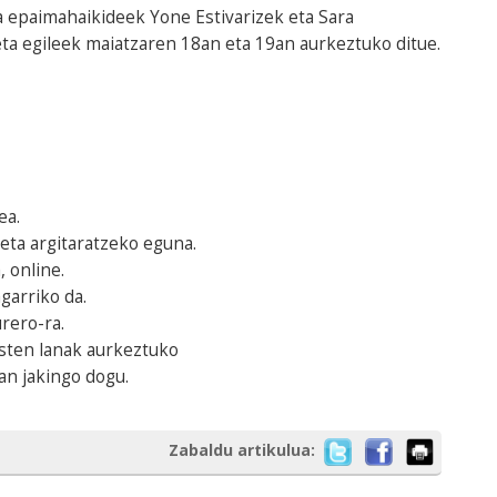
a epaimahaikideek Yone Estivarizek eta Sara
ta egileek maiatzaren 18an eta 19an aurkeztuko ditue.
ea.
 eta argitaratzeko eguna.
, online.
agarriko da.
urero-ra.
listen lanak aurkeztuko
an jakingo dogu.
Zabaldu artikulua: