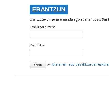
ERANTZUN
Erantzuteko, izena emanda egon behar duzu.
Sar
Erabiltzaile izena
Pasahitza
»»
Alta eman edo pasahitza berreskura