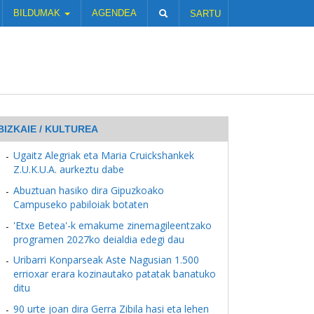
BILDUMAK
AGENDEA
SARTU
BIZKAIE / KULTUREA
Ugaitz Alegriak eta Maria Cruickshankek
Z.U.K.U.A. aurkeztu dabe
Abuztuan hasiko dira Gipuzkoako
Campuseko pabiloiak botaten
'Etxe Betea'-k emakume zinemagileentzako
programen 2027ko deialdia edegi dau
Uribarri Konparseak Aste Nagusian 1.500
errioxar erara kozinautako patatak banatuko
ditu
90 urte joan dira Gerra Zibila hasi eta lehen