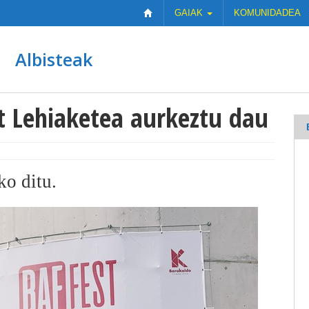
GAIAK
KOMUNIDADEA
Albisteak
st Lehiaketea aurkeztu dau
ko ditu.