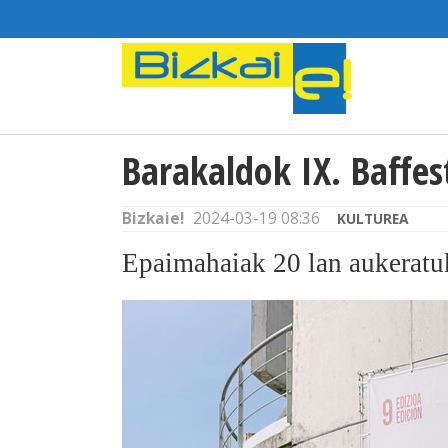
Barakaldok IX. Baffe
Bizkaie!
2024-03-19 08:36
KULTUREA
Epaimahaiak 20 lan aukeratu