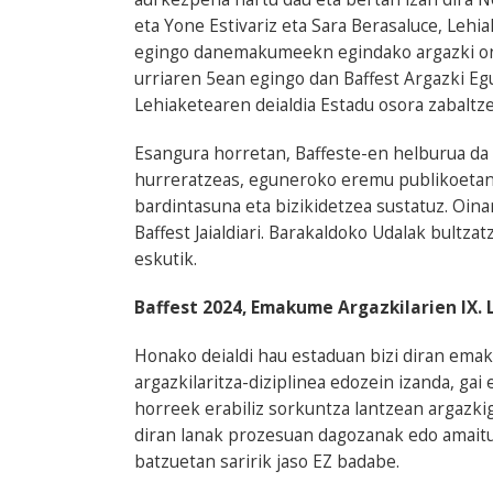
eta Yone Estivariz eta Sara Berasaluce, Leh
egingo danemakumeekn egindako argazki one
urriaren 5ean egingo dan Baffest Argazki Egu
Lehiaketearen deialdia Estadu osora zabaltze
Esangura horretan, Baffeste-en helburua da a
hurreratzeas, eguneroko eremu publikoetan ja
bardintasuna eta bizikidetzea sustatuz. Oina
Baffest Jaialdiari. Barakaldoko Udalak bultz
eskutik.
Baffest 2024, Emakume Argazkilarien IX.
Honako deialdi hau estaduan bizi diran emaku
argazkilaritza-diziplinea edozein izanda, gai 
horreek erabiliz sorkuntza lantzean argazki
diran lanak prozesuan dagozanak edo amaitut
batzuetan saririk jaso EZ badabe.