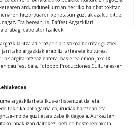
iaketearen arduradunek urrian herriko hainbat tokitan
naren hitzorduaren xehetasun guztiak azaldu ditue,
nagaz. Era berean, IX. Baffest Argazkilari
a erabagi dabe atontzaileek.
rgazkilaritza adierazpen artistikoa herritar guztiei
rritako argazkiak erabiliz, artea eta kulturea,
rriak argitaratzeaz batera, hasierea emon jako IX.
atzen dau festibala, Fotopop Producciones Culturales-en
 Lehiaketea
me argazkilari eta ikus-artistentzat da, eta
edo teknika baliogarria da, irudiak hartzean eta
gintza-molde guztietara zabalik dagoala. Aurkezten
ako lanak izan daitekez, beti be beste lehiaketa