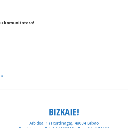
tu komunitatera!
tu
BIZKAIE!
Arbidea, 1 (Txurdinaga), 48004 Bilbao