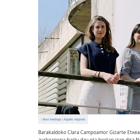
|
Ikusi handiago
|
Argazki originala
Barakaldoko Clara Campoamor Gizarte Etxea
aurkezpena hartu dau eta bertan izan dira N