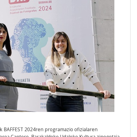
k BAFFEST 2024ren programazio ofizialaren
erea Cantero, Barakaldoko Udaleko Kultura zinegotzia,