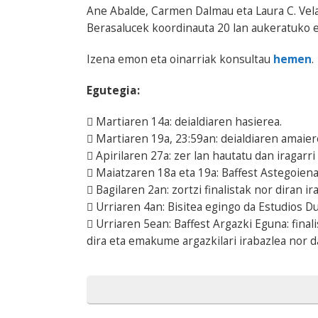
Ane Abalde, Carmen Dalmau eta Laura C. Vel
Berasalucek koordinauta 20 lan aukeratuko e
Izena emon eta oinarriak konsultau
hemen
.
Egutegia:
 Martiaren 14a: deialdiaren hasierea.
 Martiaren 19a, 23:59an: deialdiaren amaier
 Apirilaren 27a: zer lan hautatu dan iragarri
 Maiatzaren 18a eta 19a: Baffest Astegoiena
 Bagilaren 2an: zortzi finalistak nor diran ir
 Urriaren 4an: Bisitea egingo da Estudios D
 Urriaren 5ean: Baffest Argazki Eguna: fina
dira eta emakume argazkilari irabazlea nor d