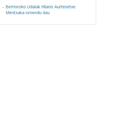
Bermeoko Udalak Hilario Aurtenetxe
Mentxaka omendu dau