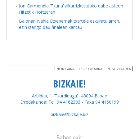
Jon Garmendia ‘Txuria’ alkarrizketatuko dabe asteon
Hitzetik Hortzeran
Baionan Nahia Etxeberriak txartela eskuratu arren,
ezin izango dau finalean kantau
NOR GARA
LEGE OHARRA
PUBLIZIDADEA
BIZKAIE!
Arbidea, 1 (Txurdinaga), 48004 Bilbao
Erredakzinoa: Tel. 94 4162393 - Faxa 94 4150199
bizkaie@bizkaie.biz
Babesleak: