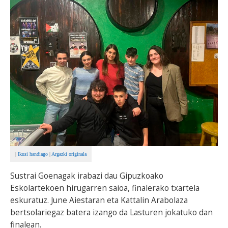
BEREZIAK
ARGAZKIAK
... AUKERA GEHIAGO
|
Ikusi handiago
|
Argazki originala
Sustrai Goenagak irabazi dau Gipuzkoako
Eskolartekoen hirugarren saioa, finalerako txartela
eskuratuz. June Aiestaran eta Kattalin Arabolaza
bertsolariegaz batera izango da Lasturen jokatuko dan
finalean.