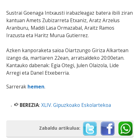
Sustrai Goenaga Intxausti irabazleagaz batera ibili ziran
kantuan Amets Zubizarreta Etxaniz, Aratz Arzelus
Aranburu, Maddi Lasa Ormazabal, Araitz Ramos
Irazusta eta Haritz Murua Gutierrez.
Azken kanporaketa saioa Oiartzungo Giriza Alkartean
izango da, martiaren 22ean, arratsaldeko 20:00etan.
Kantauko dabenak: Egia Otegi, Julen Olaizola, Lide
Arregi eta Danel Etxeberria.
Sarrerak
hemen
.
BEREZIA
:
XLIV. Gipuzkoako Eskolartekoa
Zabaldu artikulua: