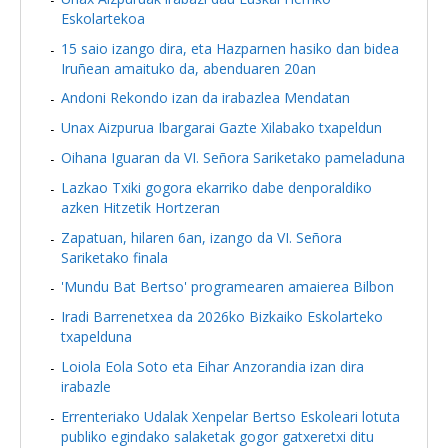
Eskolartekoa
15 saio izango dira, eta Hazparnen hasiko dan bidea
Iruñean amaituko da, abenduaren 20an
Andoni Rekondo izan da irabazlea Mendatan
Unax Aizpurua Ibargarai Gazte Xilabako txapeldun
Oihana Iguaran da VI. Señora Sariketako pameladuna
Lazkao Txiki gogora ekarriko dabe denporaldiko
azken Hitzetik Hortzeran
Zapatuan, hilaren 6an, izango da VI. Señora
Sariketako finala
'Mundu Bat Bertso' programearen amaierea Bilbon
Iradi Barrenetxea da 2026ko Bizkaiko Eskolarteko
txapelduna
Loiola Eola Soto eta Eihar Anzorandia izan dira
irabazle
Errenteriako Udalak Xenpelar Bertso Eskoleari lotuta
publiko egindako salaketak gogor gatxeretxi ditu