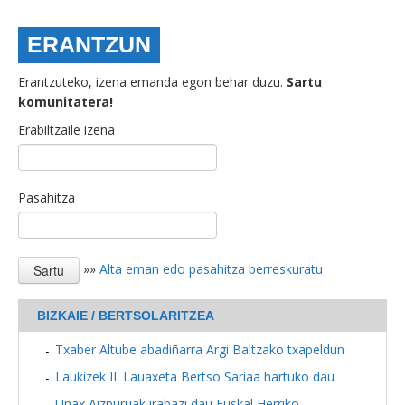
ERANTZUN
Erantzuteko, izena emanda egon behar duzu.
Sartu
komunitatera!
Erabiltzaile izena
Pasahitza
»»
Alta eman edo pasahitza berreskuratu
BIZKAIE / BERTSOLARITZEA
Txaber Altube abadiñarra Argi Baltzako txapeldun
Laukizek II. Lauaxeta Bertso Sariaa hartuko dau
Unax Aizpuruak irabazi dau Euskal Herriko