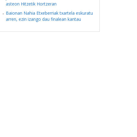
asteon Hitzetik Hortzeran
Baionan Nahia Etxeberriak txartela eskuratu
arren, ezin izango dau finalean kantau