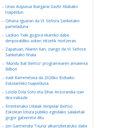
Unax Aizpurua Ibargarai Gazte Xilabako
txapeldun
Oihana Iguaran da VI. Señora Sariketako
pameladuna
Lazkao Txiki gogora ekarriko dabe
denporaldiko azken Hitzetik Hortzeran
Zapatuan, hilaren 6an, izango da VI. Señora
Sariketako finala
'Mundu Bat Bertso' programearen amaierea
Bilbon
Iradi Barrenetxea da 2026ko Bizkaiko
Eskolarteko txapelduna
Loiola Eola Soto eta Eihar Anzorandia izan
dira irabazle
Errenteriako Udalak Xenpelar Bertso
Eskoleari lotuta publiko egindako salaketak
gogor gatxeretxi ditu
Jon Garmendia ‘Txuria’ alkarrizketatuko dabe