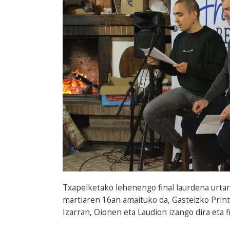
Txapelketako lehenengo final laurdena urtarr
martiaren 16an amaituko da, Gasteizko Printz
Izarran, Oionen eta Laudion izango dira eta f