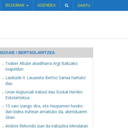
BILDUMAK
AGENDEA
SARTU
BIZKAIE / BERTSOLARITZEA
Txaber Altube abadiñarra Argi Baltzako
txapeldun
Laukizek II. Lauaxeta Bertso Sariaa hartuko
dau
Unax Aizpuruak irabazi dau Euskal Herriko
Eskolartekoa
15 saio izango dira, eta Hazparnen hasiko
dan bidea Iruñean amaituko da, abenduaren
20an
Andoni Rekondo izan da irabazlea Mendatan