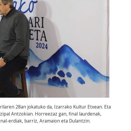
ilaren 28an jokatuko da, Izarrako Kultur Etxean. Eta
ipal Antzokian. Horreezaz gan, final laurdenak,
inal-erdiak, barriz, Aramaion eta Dulantzin.