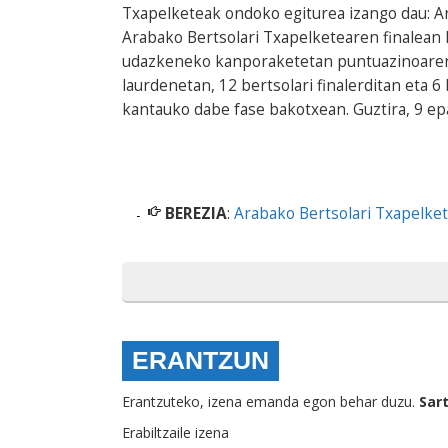
Txapelketeak ondoko egiturea izango dau: A
Arabako Bertsolari Txapelketearen finalean 
udazkeneko kanporaketetan puntuazinoaren a
laurdenetan, 12 bertsolari finalerditan eta 6 
kantauko dabe fase bakotxean. Guztira, 9 epai
BEREZIA
:
Arabako Bertsolari Txapelke
ERANTZUN
Erantzuteko, izena emanda egon behar duzu.
Sar
Erabiltzaile izena