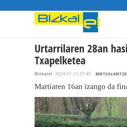
Urtarrilaren 28an has
Txapelketea
Bizkaie!
2024-01-15 07:45
BERTSOLARITZE
Martiaren 16an izango da fin