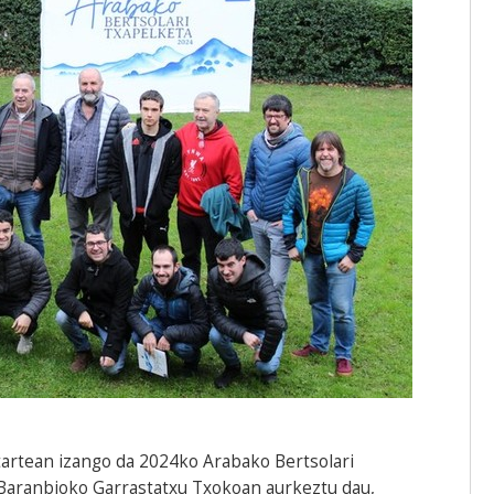
itartean izango da 2024ko Arabako Bertsolari
 Baranbioko Garrastatxu Txokoan aurkeztu dau,