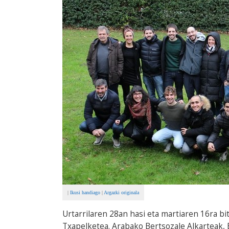
|
Ikusi handiago
|
Argazki originala
Urtarrilaren 28an hasi eta martiaren 16ra b
Txapelketea. Arabako Bertsozale Alkarteak,