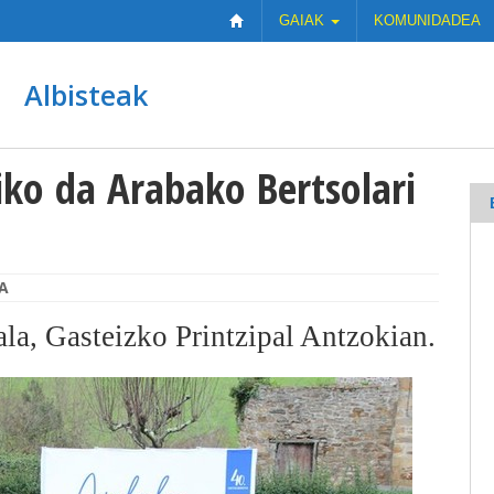
GAIAK
KOMUNIDADEA
Albisteak
iko da Arabako Bertsolari
A
ala, Gasteizko Printzipal Antzokian.