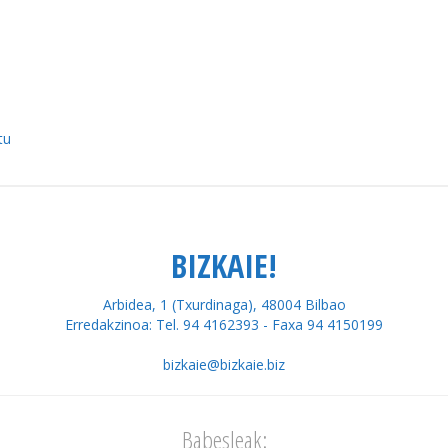
tu
BIZKAIE!
Arbidea, 1 (Txurdinaga), 48004 Bilbao
Erredakzinoa: Tel. 94 4162393 - Faxa 94 4150199
bizkaie@bizkaie.biz
Babesleak: