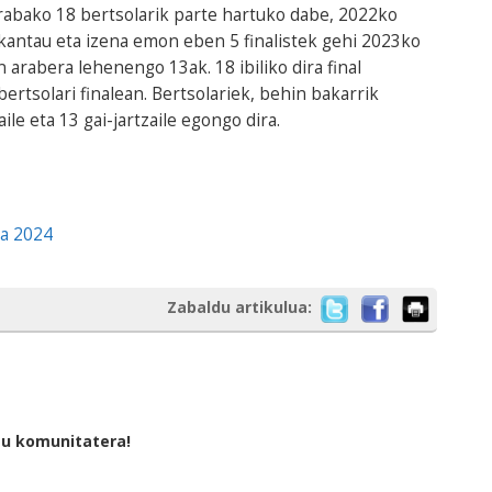
rabako 18 bertsolarik parte hartuko dabe, 2022ko
kantau eta izena emon eben 5 finalistek gehi 2023ko
rabera lehenengo 13ak. 18 ibiliko dira final
bertsolari finalean. Bertsolariek, behin bakarrik
le eta 13 gai-jartzaile egongo dira.
ta 2024
Zabaldu artikulua:
tu komunitatera!