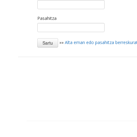
Pasahitza
»»
Alta eman edo pasahitza berreskura