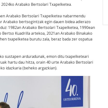
n 2024ko Arabako Bertsolari Txapelketea.
ehen Arabako Bertsolari Txapelketea nabarmendu
har Arabako bertsogintzak egin dauen bidea adierazo
uz: 1982an Arabako Bertsolari Txapelketea, 1990ean
 Bertso Kuadrilla artekoa, 2021an Arabako Binakako
ehen txapelketea burutu zala, beraz bada zer ospatua
eko sustapen arduradunak, emon ditu txapelketeari
ak hartu dau hitza, orain 40 urte Arabako Bertsolari
ko idazkaria (beheko argazkian).