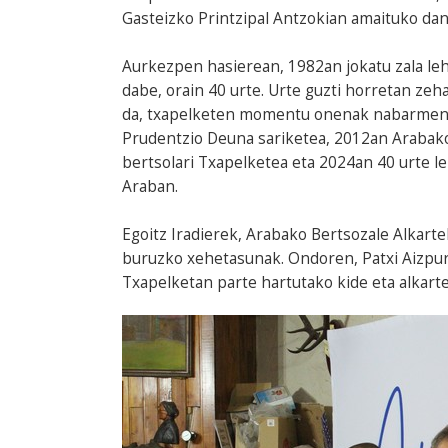
Gasteizko Printzipal Antzokian amaituko da
Aurkezpen hasierean, 1982an jokatu zala l
dabe, orain 40 urte. Urte guzti horretan ze
da, txapelketen momentu onenak nabarmend
Prudentzio Deuna sariketea, 2012an Arabako
bertsolari Txapelketea eta 2024an 40 urte l
Araban.
Egoitz Iradierek, Arabako Bertsozale Alkart
buruzko xehetasunak. Ondoren, Patxi Aizpuru
Txapelketan parte hartutako kide eta alkarte