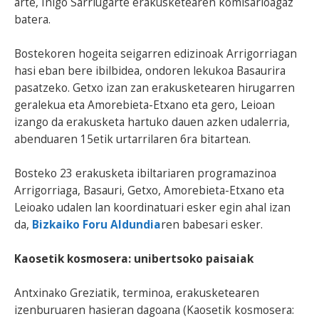
arte, Iñigo Sarriugarte erakusketearen komisarioagaz
batera.
Bostekoren hogeita seigarren edizinoak Arrigorriagan
hasi eban bere ibilbidea, ondoren lekukoa Basaurira
pasatzeko. Getxo izan zan erakusketearen hirugarren
geralekua eta Amorebieta-Etxano eta gero, Leioan
izango da erakusketa hartuko dauen azken udalerria,
abenduaren 15etik urtarrilaren 6ra bitartean.
Bosteko 23 erakusketa ibiltariaren programazinoa
Arrigorriaga, Basauri, Getxo, Amorebieta-Etxano eta
Leioako udalen lan koordinatuari esker egin ahal izan
da,
Bizkaiko Foru Aldundia
ren babesari esker.
Kaosetik kosmosera: unibertsoko paisaiak
Antxinako Greziatik, terminoa, erakusketearen
izenburuaren hasieran dagoana (Kaosetik kosmosera: