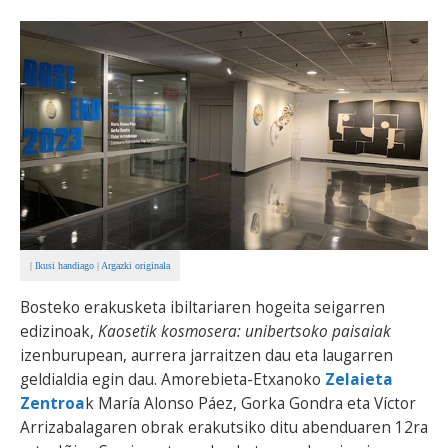
BEREZIAK
ARGAZKIAK
... AUKERA GEHIAGO
|
Ikusi handiago
|
Argazki originala
Bosteko erakusketa ibiltariaren hogeita seigarren
edizinoak,
Kaosetik kosmosera: unibertsoko paisaiak
izenburupean, aurrera jarraitzen dau eta laugarren
geldialdia egin dau. Amorebieta-Etxanoko
Zelaieta
Zentroa
k María Alonso Páez, Gorka Gondra eta Víctor
Arrizabalagaren obrak erakutsiko ditu abenduaren 12ra