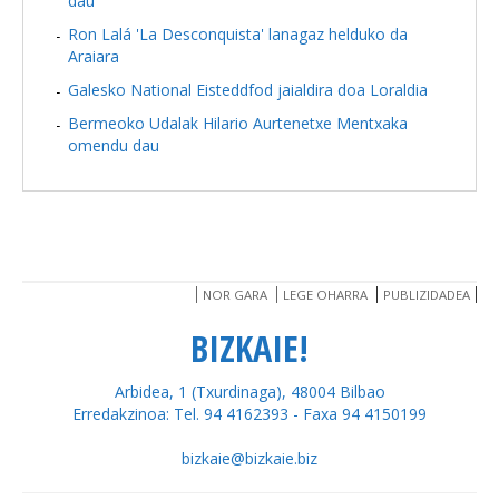
dau
Ron Lalá 'La Desconquista' lanagaz helduko da
Araiara
Galesko National Eisteddfod jaialdira doa Loraldia
Bermeoko Udalak Hilario Aurtenetxe Mentxaka
omendu dau
NOR GARA
LEGE OHARRA
PUBLIZIDADEA
BIZKAIE!
Arbidea, 1 (Txurdinaga), 48004 Bilbao
Erredakzinoa: Tel. 94 4162393 - Faxa 94 4150199
bizkaie@bizkaie.biz