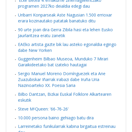
'Etxe Betea'-k emakume zinemagileentzako
programen 2027ko deialdia edegi dau
Uribarri Konparseak Aste Nagusian 1.500 errioxar
erara kozinautako patatak banatuko ditu
90 urte joan dira Gerra Zibila hasi eta lehen Eusko
Jaurlaritzea eratu zanetik
EAEko artista gazte bik lau asteko egonaldia egingo
dabe New Yorken
Guggenheim Bilbao Museoa, Munduko 7 Mirari
Garaikideetako bat izateko hautagai
Sergio Manuel Moreno Domínguezek eta Ane
Zuazubiskar Iñarrak irabazi dabe Iruña Uria
Nazinoarteko XX. Poesia Saria
Bilbo Dantzan, Bizkai Euskal Folklore Alkartearen
eskutik
Steve MᶜQueen: '66-76-26'
10.000 persona baino gehiago batu dira
Larreinetako funikularrak kabina birgaitua estreinau