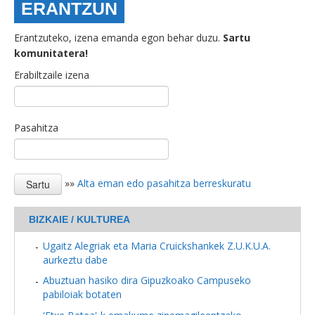
ERANTZUN
Erantzuteko, izena emanda egon behar duzu.
Sartu
komunitatera!
Erabiltzaile izena
Pasahitza
»»
Alta eman edo pasahitza berreskuratu
BIZKAIE / KULTUREA
Ugaitz Alegriak eta Maria Cruickshankek Z.U.K.U.A.
aurkeztu dabe
Abuztuan hasiko dira Gipuzkoako Campuseko
pabiloiak botaten