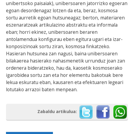
unibertsoko paisaiak), unibersoaren jatorrizko egoeran
egoan desordenagaz lotzen da eta, beraz, kosmosa
sortu aurretik egoan hutsuneagaz; berton, materiaren
eszenaratzeak artikulazino abstraktu eta informala
eban; horri ekinez, unibersoaren beraren
antolamendua konfigurau eben egitura ugari eta izar-
konposizinoak sortu ziran, kosmosa finkatzeko.
Hasieran hutsunea zan nagusi, baina unibersoaren
bilakaerea hasierako nahasmenetik urrunduz joan zan
ordenera bideratzeko, hau da, kaosetik kosmoserako
igarobidea sortu zan eta hor elementu bakotxak bere
lekua eskuratu eban, kausaren eta efektuaren legeari
lotutako arrazoi baten menpean.
Zabaldu artikulua: