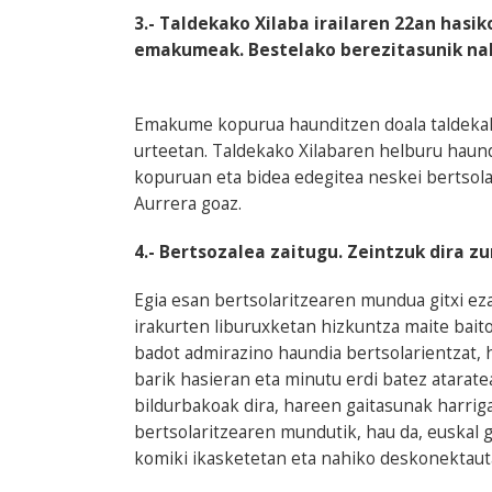
3.- Taldekako Xilaba irailaren 22an hasik
emakumeak. Bestelako berezitasunik n
Emakume kopurua haunditzen doala taldekako 
urteetan. Taldekako Xilabaren helburu haun
kopuruan eta bidea edegitea neskei bertsol
Aurrera goaz.
4.- Bertsozalea zaitugu. Zeintzuk dira z
Egia esan bertsolaritzearen mundua gitxi ez
irakurten liburuxketan hizkuntza maite baitot,
badot admirazino haundia bertsolarientzat, h
barik hasieran eta minutu erdi batez atarat
bildurbakoak dira, hareen gaitasunak harriga
bertsolaritzearen mundutik, hau da, euskal g
komiki ikasketetan eta nahiko deskonektaut