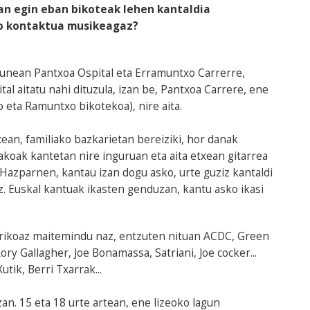
an egin eban bikoteak lehen kantaldia
go kontaktua musikeagaz?
taunean Pantxoa Ospital eta Erramuntxo Carrerre,
al aitatu nahi dituzula, izan be, Pantxoa Carrere, ene
 eta Ramuntxo bikotekoa), nire aita.
ean, familiako bazkarietan bereiziki, hor danak
akoak kantetan nire inguruan eta aita etxean gitarrea
n Hazparnen, kantau izan dogu asko, urte guziz kantaldi
. Euskal kantuak ikasten genduzan, kantu asko ikasi
ktrikoaz maitemindu naz, entzuten nituan ACDC, Green
Rory Gallagher, Joe Bonamassa, Satriani, Joe cocker...
utik, Berri Txarrak...
zan. 15 eta 18 urte artean, ene lizeoko lagun