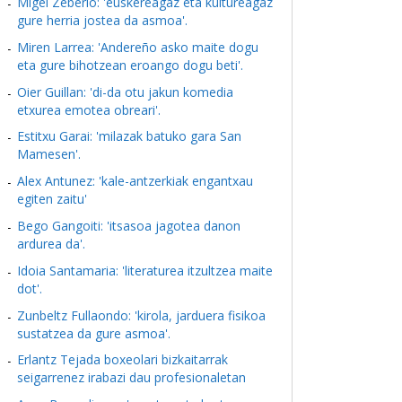
Migel Zeberio: 'euskereagaz eta kultureagaz
gure herria jostea da asmoa'.
Miren Larrea: 'Andereño asko maite dogu
eta gure bihotzean eroango dogu beti'.
Oier Guillan: 'di-da otu jakun komedia
etxurea emotea obreari'.
Estitxu Garai: 'milazak batuko gara San
Mamesen'.
Alex Antunez: 'kale-antzerkiak engantxau
egiten zaitu'
Bego Gangoiti: 'itsasoa jagotea danon
ardurea da'.
Idoia Santamaria: 'literaturea itzultzea maite
dot'.
Zunbeltz Fullaondo: 'kirola, jarduera fisikoa
sustatzea da gure asmoa'.
Erlantz Tejada boxeolari bizkaitarrak
seigarrenez irabazi dau profesionaletan