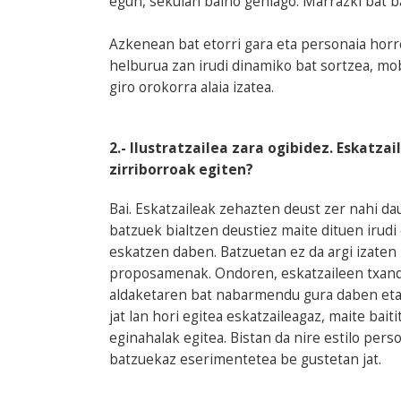
egun, sekulan baino gehiago. Marrazki bat ba
Azkenean bat etorri gara eta personaia horr
helburua zan irudi dinamiko bat sortzea, mo
giro orokorra alaia izatea.
2.- Ilustratzailea zara ogibidez. Eskatz
zirriborroak egiten?
Bai. Eskatzaileak zehazten deust zer nahi da
batzuek bialtzen deustiez maite dituen irudi
eskatzen daben. Batzuetan ez da argi izaten 
proposamenak. Ondoren, eskatzaileen txande
aldaketaren bat nabarmendu gura daben eta 
jat lan hori egitea eskatzaileagaz, maite bait
eginahalak egitea. Bistan da nire estilo per
batzuekaz eserimentetea be gustetan jat.