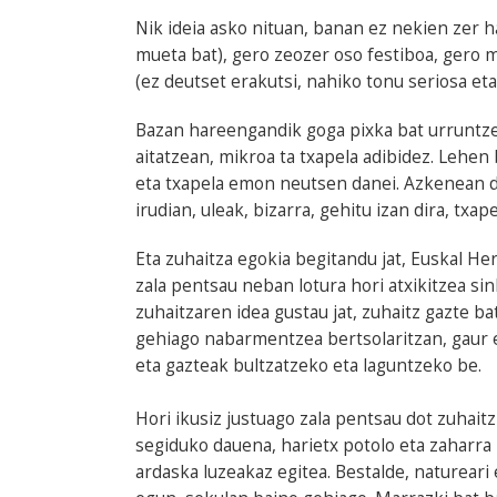
Nik ideia asko nituan, banan ez nekien zer 
mueta bat), gero zeozer oso festiboa, gero me
(ez deutset erakutsi, nahiko tonu seriosa eta
Bazan hareengandik goga pixka bat urruntzek
aitatzean, mikroa ta txapela adibidez. Lehe
eta txapela emon neutsen danei. Azkenean 
irudian, uleak, bizarra, gehitu izan dira, txape
Eta zuhaitza egokia begitandu jat, Euskal Her
zala pentsau neban lotura hori atxikitzea si
zuhaitzaren idea gustau jat, zuhaitz gazte 
gehiago nabarmentzea bertsolaritzan, gaur eg
eta gazteak bultzatzeko eta laguntzeko be.
Hori ikusiz justuago zala pentsau dot zuhaitz
segiduko dauena, harietx potolo eta zaharra b
ardaska luzeakaz egitea. Bestalde, natureari 