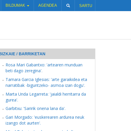
BILDUMAK
AGENDEA
SARTU
BIZKAIE / BARRIKETAN
Rosa Mari Gabantxo: 'artearen munduan
beti dago zeregina'.
Tamara Garcia Iglesias: 'arte garaikidea eta
narratibak -biguntzeko- asmoa izan dogu'.
Marta Unda Legarreta: 'jaialdi herritarra da
gurea'.
Garbitxu: 'Saririk onena lana da'.
Gari Morgado: 'euskerearen ardurea neuk
izango dot aurten'.