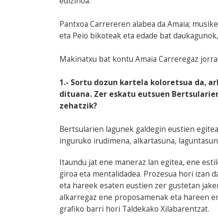
edizinoa.
Pantxoa Carrereren alabea da Amaia; musikea
eta Peio bikoteak eta edade bat daukagunok
Makinatxu bat kontu Amaia Carreregaz jorra
1.- Sortu dozun kartela koloretsua da, 
dituana. Zer eskatu eutsuen Bertsularie
zehatzik?
Bertsularien lagunek galdegin eustien egite
inguruko irudimena, alkartasuna, laguntasuna
Itaundu jat ene maneraz lan egitea, ene esti
giroa eta mentalidadea. Prozesua hori izan 
eta hareek esaten eustien zer gustetan jaken
alkarregaz ene proposamenak eta hareen e
grafiko barri hori Taldekako Xilabarentzat.