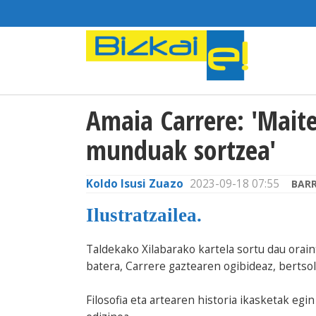
Amaia Carrere: 'Mait
munduak sortzea'
Koldo Isusi Zuazo
2023-09-18 07:55
BARR
Ilustratzailea.
Taldekako Xilabarako kartela sortu dau orai
batera, Carrere gaztearen ogibideaz, bertso
Filosofia eta artearen historia ikasketak egi