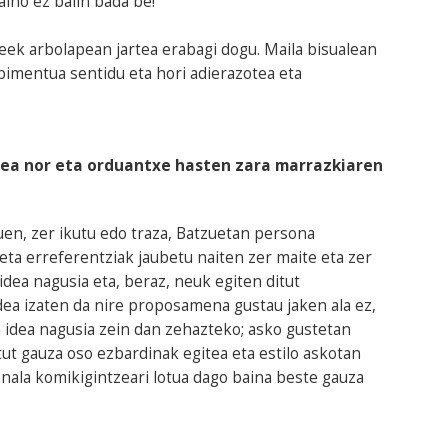
ino ez balin bada be!
eek arbolapean jartea erabagi dogu. Maila bisualean
bimentua sentidu eta hori adierazotea eta
ailea nor eta orduantxe hasten zara marrazkiaren
uen, zer ikutu edo traza, Batzuetan persona
 eta erreferentziak jaubetu naiten zer maite eta zer
idea nagusia eta, beraz, neuk egiten ditut
a izaten da nire proposamena gustau jaken ala ez,
idea nagusia zein dan zehazteko; asko gustetan
itut gauza oso ezbardinak egitea eta estilo askotan
sonala komikigintzeari lotua dago baina beste gauza