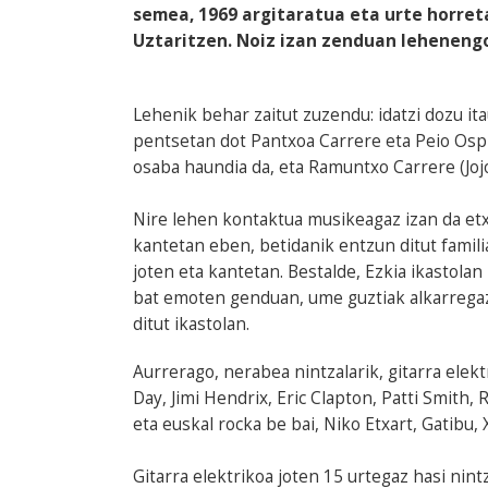
semea, 1969 argitaratua eta urte horret
Uztaritzen. Noiz izan zenduan lehenen
Lehenik behar zaitut zuzendu: idatzi dozu i
pentsetan dot Pantxoa Carrere eta Peio Ospit
osaba haundia da, eta Ramuntxo Carrere (Jojo
Nire lehen kontaktua musikeagaz izan da etx
kantetan eben, betidanik entzun ditut famili
joten eta kantetan. Bestalde, Ezkia ikastola
bat emoten genduan, ume guztiak alkarregaz
ditut ikastolan.
Aurrerago, nerabea nintzalarik, gitarra ele
Day, Jimi Hendrix, Eric Clapton, Patti Smith, 
eta euskal rocka be bai, Niko Etxart, Gatibu, X
Gitarra elektrikoa joten 15 urtegaz hasi nint