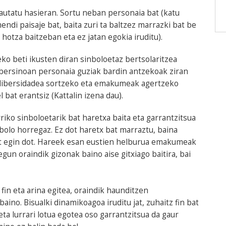
hautatu hasieran. Sortu neban personaia bat (katu
ndi paisaje bat, baita zuri ta baltzez marrazki bat be
 hotza baitzeban eta ez jatan egokia iruditu).
o beti ikusten diran sinboloetaz bertsolaritzea
n bersinoan personaia guziak bardin antzekoak ziran
dibersidadea sortzeko eta emakumeak agertzeko
l bat erantsiz (Kattalin izena dau).
riko sinboloetarik bat haretxa baita eta garrantzitsua
nbolo horregaz. Ez dot haretx bat marraztu, baina
bat egin dot. Hareek esan eustien helburua emakumeak
un oraindik gizonak baino aise gitxiago baitira, bai
 fin eta arina egitea, oraindik haunditzen
aino. Bisualki dinamikoagoa iruditu jat, zuhaitz fin bat
eta lurrari lotua egotea oso garrantzitsua da gaur