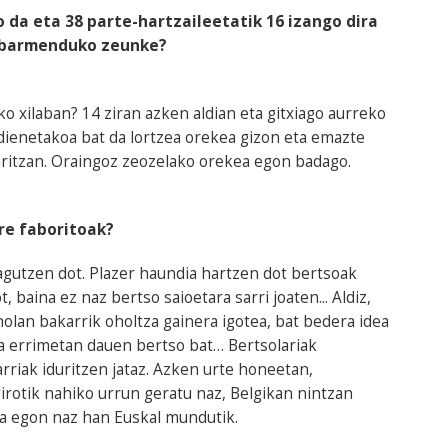
o da eta 38 parte-hartzaileetatik 16 izango dira
abarmenduko zeunke?
xilaban? 14 ziran azken aldian eta gitxiago aurreko
dienetakoa bat da lortzea orekea gizon eta emazte
aritzan. Oraingoz zeozelako orekea egon badago.
ure faboritoak?
agutzen dot. Plazer haundia hartzen dot bertsoak
 baina ez naz bertso saioetara sarri joaten... Aldiz,
olan bakarrik oholtza gainera igotea, bat bedera idea
ea errimetan dauen bertso bat… Bertsolariak
rriak iduritzen jataz. Azken urte honeetan,
irotik nahiko urrun geratu naz, Belgikan nintzan
a egon naz han Euskal mundutik.