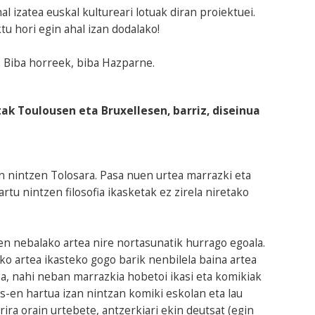
al izatea euskal kultureari lotuak diran proiektuei.
tu hori egin ahal izan dodalako!
e. Biba horreek, biba Hazparne.
etak Toulousen eta Bruxellesen, barriz, diseinua
an nintzen Tolosara. Pasa nuen urtea marrazki eta
rtu nintzen filosofia ikasketak ez zirela niretako
ten nebalako artea nire nortasunatik hurrago egoala.
ko artea ikasteko gogo barik nenbilela baina artea
oa, nahi neban marrazkia hobetoi ikasi eta komikiak
s-en hartua izan nintzan komiki eskolan eta lau
rira orain urtebete, antzerkiari ekin deutsat (egin