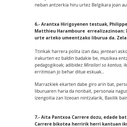
neban antzerkia hiru urtez Belgikara joan au
6.- Arantxa Hirigoyenen testuak, Philipp
Matthieu Haramboure errealizazinoan:
urte arteko umeentzako liburua da. Zela
Ttinkak harrera polita izan dau, jenteari as
irakurten ez baldin badakie be, musikea entz
pedagogikoak; adibidez
Mirailari so kantua,
ik
erritmoan jo behar ditue eskuak...
Marrazkiek ekarten dabe giro arin bat, pers
liburuaren haria da nonbait, personaia nagus
izengoitia zan lizeoan nintzalarik, Baxilik b
7.- Aita Pantxoa Carrere dozu, edade b
Carrere bikotea herririk herri kantuan i