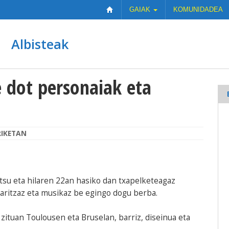
GAIAK
KOMUNIDADEA
Albisteak
e dot personaiak eta
IKETAN
ntsu eta hilaren 22an hasiko dan txapelketeagaz
laritzaz eta musikaz be egingo dogu berba.
n zituan Toulousen eta Bruselan, barriz, diseinua eta