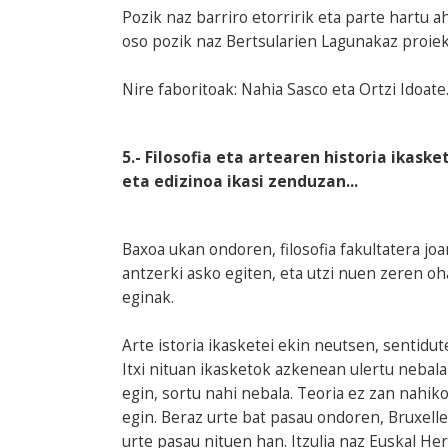
Pozik naz barriro etorririk eta parte hartu ah
oso pozik naz Bertsularien Lagunakaz proiek
Nire faboritoak: Nahia Sasco eta Ortzi Idoat
5.- Filosofia eta artearen historia ikask
eta edizinoa ikasi zenduzan...
Baxoa ukan ondoren, filosofia fakultatera jo
antzerki asko egiten, eta utzi nuen zeren oha
eginak.
Arte istoria ikasketei ekin neutsen, sentidu
Itxi nituan ikasketok azkenean ulertu nebala
egin, sortu nahi nebala. Teoria ez zan nahik
egin. Beraz urte bat pasau ondoren, Bruxelle
urte pasau nituen han. Itzulia naz Euskal Her