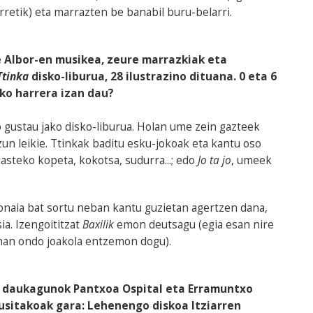
rretik) eta marrazten be banabil buru-belarri.
e Albor-en musikea, zeure marrazkiak eta
Ttinka
disko-liburua, 28 ilustrazino dituana. 0 eta 6
ko harrera izan dau?
ko gustau jako disko-liburua. Holan ume zein gazteek
un leikie. Ttinkak baditu esku-jokoak eta kantu oso
asteko kopeta, kokotsa, sudurra...; edo
Jo ta jo
, umeek
onaia bat sortu neban kantu guzietan agertzen dana,
ia. Izengoititzat
Baxilik
emon deutsagu (egia esan nire
ainan ondo joakola entzemon dogu).
at daukagunok Pantxoa Ospital eta Erramuntxo
kusitakoak gara: Lehenengo diskoa Itziarren