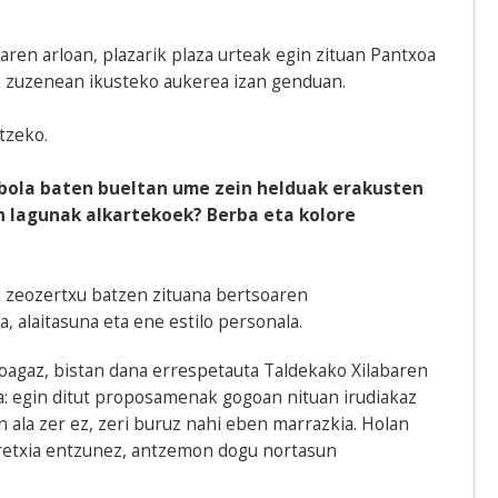
ren arloan, plazarik plaza urteak egin zituan Pantxoa
, zuzenean ikusteko aukerea izan genduan.
tzeko.
arbola baten bueltan ume zein helduak erakusten
n lagunak alkartekoek? Berba eta kolore
a zeozertxu batzen zituana bertsoaren
, alaitasuna eta ene estilo personala.
loagaz, bistan dana errespetauta Taldekako Xilabaren
da: egin ditut proposamenak gogoan nituan irudiakaz
 ala zer ez, zeri buruz nahi eben marrazkia. Holan
retxia entzunez, antzemon dogu nortasun