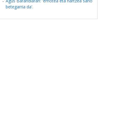
Agus Barandiaran: 'emotea eta hartzea sano
betegarria da'.