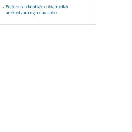
Euskereran kontrako oldarraldiak
hezkuntzara egin dau salto