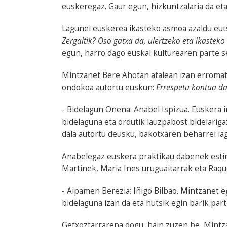
euskeregaz. Gaur egun, hizkuntzalaria da eta
Lagunei euskerea ikasteko asmoa azaldu euts
Zergaitik? Oso gatxa da, ulertzeko eta ikasteko
egun, harro dago euskal kulturearen parte s
Mintzanet Bere Ahotan atalean izan erromat
ondokoa autortu euskun:
Errespetu kontua da
- Bidelagun Onena: Anabel Ispizua. Euskera i
bidelaguna eta ordutik lauzpabost bidelariga
dala autortu deusku, bakotxaren beharrei la
Anabelegaz euskera praktikau dabenek estim
Martinek, Maria Ines uruguaitarrak eta Raque
- Aipamen Berezia: Iñigo Bilbao. Mintzanet 
bidelaguna izan da eta hutsik egin barik par
Getxoztarrarena dogu, hain zuzen be, Mintza