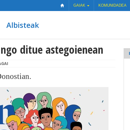
GAIAK
KOMUNIDADEA
Albisteak
ngo ditue astegoienean
AGAI
Donostian.