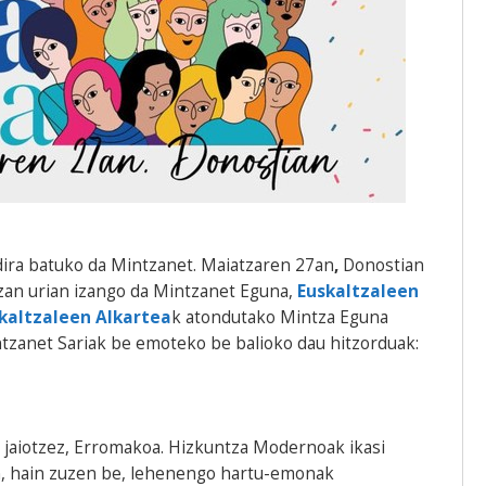
dira batuko da Mintzanet. Maiatzaren 27an
,
Donostian
 zan urian izango da Mintzanet Eguna,
Euskaltzaleen
kaltzaleen Alkartea
k atondutako Mintza Eguna
intzanet Sariak be emoteko be balioko dau hitzorduak:
da, jaiotzez, Erromakoa. Hizkuntza Modernoak ikasi
an, hain zuzen be, lehenengo hartu-emonak