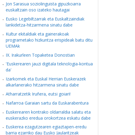
Jon Sarasua soziolinguista gipuzkoarra
euskaltzain oso izateko hautagai
Eusko Legebiltzarrak eta Euskaltzaindiak
lankidetza-hitzarmena sinatu dabe
Kultur ekitaldiak eta gainerakoak
programetako hizkuntza erispideak batu ditu
UEMAk
IX. Irakurleen Topaketea Donostian
'Euskerearen jauzi digitala teknologia-kontua
da'
Izarkomek eta Euskal Herrian Euskerazek
alkarlanerako hitzarmena sinatu dabe
Atharratzetik Iruñera, eutsi goiari!
Nafarroa Garaian sartu da Euskarabentura
Euskerearen kontrako oldarraldia salatu eta
euskerazko eredua orokortzea eskatu dabe
Euskerea ezagutzearen egiaztapen-eredu
barria ezarriko dau Eusko Jaularitzeak