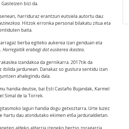
 Gasteizen bizi da.
enean, harriduraz erantzun eutsiela autortu dau:
 ezinezkoa
. Hitzok erronka personal bilakatu zitua eta
entiduten baita.
arragaz berba egiteko aukerea izan genduan eta
. Horregaitik erabagi dot euskerea ikastea.
rakaslea izandakoa da gernikarra. 2017tik da
z ibilida jardunean. Danakaz so gustura sentidu izan
guntzen ahalegindu dala.
u handia deutse, bai Esti Castaño Bujandak, Karmel
l Simal de la Torrek.
egitasmoko lagun handia dogu getxoztarra. Urte luzez
te hartu dau atondutako ekimen et6a jardunaldietan.
neten aldeko aldarria izeneko bertso zoragarria,