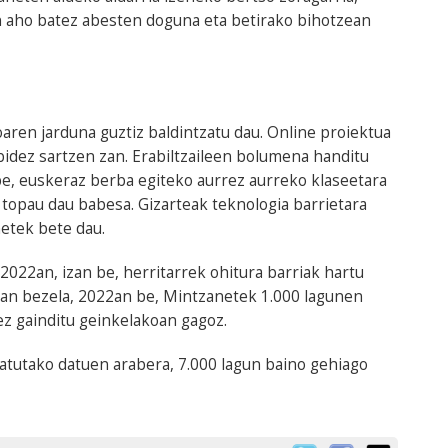
aho batez abesten doguna eta betirako bihotzean
ren jarduna guztiz baldintzatu dau. Online proiektua
 bidez sartzen zan. Erabiltzaileen bolumena handitu
e, euskeraz berba egiteko aurrez aurreko klaseetara
 topau dau babesa. Gizarteak teknologia barrietara
netek bete dau.
2022an, izan be, herritarrek ohitura barriak hartu
an bezela, 2022an be, Mintzanetek 1.000 lagunen
z gainditu geinkelakoan gagoz.
tutako datuen arabera, 7.000 lagun baino gehiago