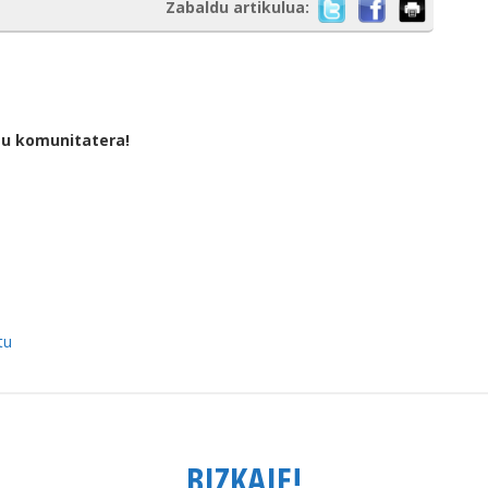
Zabaldu artikulua:
tu komunitatera!
tu
BIZKAIE!