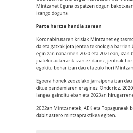
Mintzanet Eguna ospatzen dogun bakotxean 
izango doguna.
Parte hartze handia sarean
Koronabirusaren krisiak Mintzanet egitasmoa
da eta gatxak jota jentea teknologia barrien
egin zan nabarmen 2020 eta 2021ean, izan b
joateko aukerarik izan ez danez, jenteak hor
egokitu behar izan dau eta zulo hori Mintza
Egoera honek zeozelako jarraipena izan dau 
ditue pandemiaren eraginez. Ondorioz, 2020
langea gainditu eban eta 2023an hirugarrene
2022an Mintzanetek, AEK eta Topaguneak ba
dabiz astero mintzapraktikea egiten.