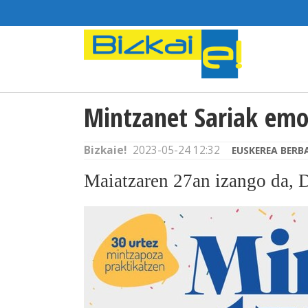
Mintzanet Sariak emo
Bizkaie!
2023-05-24 12:32
EUSKEREA BERB
Maiatzaren 27an izango da, 