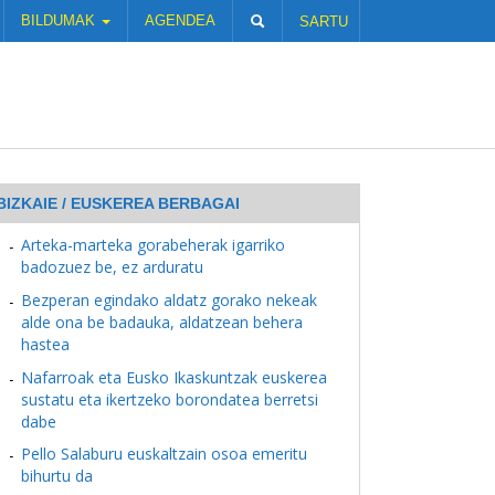
BILDUMAK
AGENDEA
SARTU
BIZKAIE / EUSKEREA BERBAGAI
Arteka-marteka gorabeherak igarriko
badozuez be, ez arduratu
Bezperan egindako aldatz gorako nekeak
alde ona be badauka, aldatzean behera
hastea
Nafarroak eta Eusko Ikaskuntzak euskerea
sustatu eta ikertzeko borondatea berretsi
dabe
Pello Salaburu euskaltzain osoa emeritu
bihurtu da