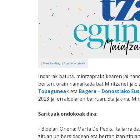
|
Ikusi handiago
|
Argazki originala
Indarrak batuta, mintzapraktikearen jai han
bertan, orain hamarkada bat Mintzanet jaio
Topagunea
k eta
Bagera – Donostiako Eus
2023 jai erraldoiaren barruan. Eta jakina, M
Sarituak ondokoak dira:
- Bidelari Onena: Marta De Pedis. Italiarra 
zituan unibersidadean eta bertan izan zitu