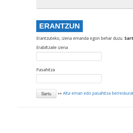
ERANTZUN
Erantzuteko, izena emanda egon behar duzu.
Sar
Erabiltzaile izena
Pasahitza
»»
Alta eman edo pasahitza berreskura