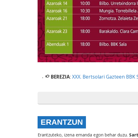
BEREZIA
:
XXX. Bertsolari Gazteen BBK 
ERANTZUN
Erantzuteko, izena emanda egon behar duzu.
Sar