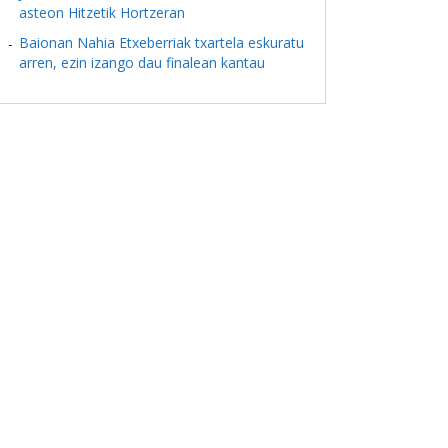
asteon Hitzetik Hortzeran
Baionan Nahia Etxeberriak txartela eskuratu
arren, ezin izango dau finalean kantau