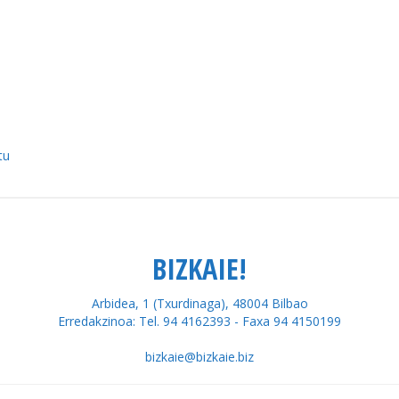
tu
BIZKAIE!
Arbidea, 1 (Txurdinaga), 48004 Bilbao
Erredakzinoa: Tel. 94 4162393 - Faxa 94 4150199
bizkaie@bizkaie.biz