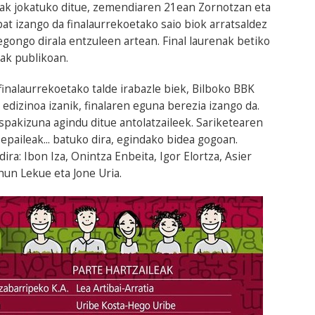
oak jokatuko ditue, zemendiaren 21ean Zornotzan eta
t izango da finalaurrekoetako saio biok arratsaldez
 egongo dirala entzuleen artean. Final laurenak betiko
eak publikoan.
inalaurrekoetako talde irabazle biek, Bilboko BBK
edizinoa izanik, finalaren eguna berezia izango da.
ospakizuna agindu ditue antolatzaileek. Sariketearen
, epaileak... batuko dira, egindako bidea gogoan.
ra: Ibon Iza, Onintza Enbeita, Igor Elortza, Asier
hun Lekue eta Jone Uria.