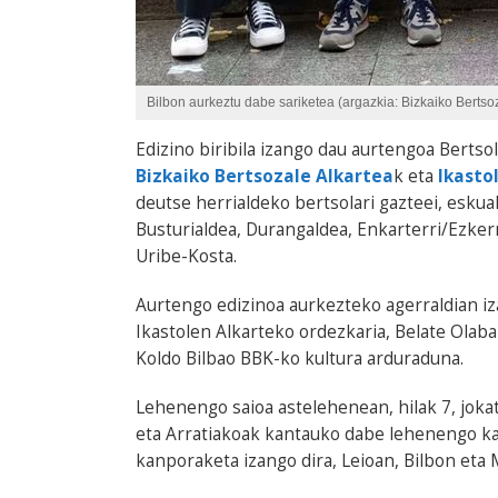
Bilbon aurkeztu dabe sariketea (argazkia: Bizkaiko Bertso
Edizino biribila izango dau aurtengoa Bertso
Bizkaiko Bertsozale Alkartea
k eta
Ikasto
deutse herrialdeko bertsolari gazteei, eskua
Busturialdea, Durangaldea, Enkarterri/Ezkerr
Uribe-Kosta.
Aurtengo edizinoa aurkezteko agerraldian iza
Ikastolen Alkarteko ordezkaria, Belate Olaba
Koldo Bilbao BBK-ko kultura arduraduna.
Lehenengo saioa astelehenean, hilak 7, joka
eta Arratiakoak kantauko dabe lehenengo k
kanporaketa izango dira, Leioan, Bilbon eta