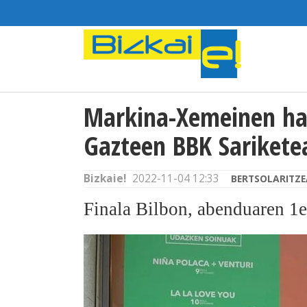
Markina-Xemeinen has
Gazteen BBK Sarikete
Bizkaie!
2022-11-04 12:33
BERTSOLARITZE
Finala Bilbon, abenduaren 1e