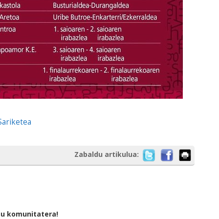
Sariketea
Zabaldu artikulua:
tu komunitatera!