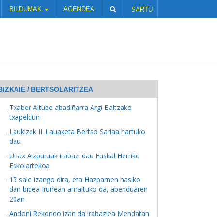
BILDUMAK
AGENDEA
SARTU
BIZKAIE / BERTSOLARITZEA
Txaber Altube abadiñarra Argi Baltzako
txapeldun
Laukizek II. Lauaxeta Bertso Sariaa hartuko
dau
Unax Aizpuruak irabazi dau Euskal Herriko
Eskolartekoa
15 saio izango dira, eta Hazparnen hasiko
dan bidea Iruñean amaituko da, abenduaren
20an
Andoni Rekondo izan da irabazlea Mendatan