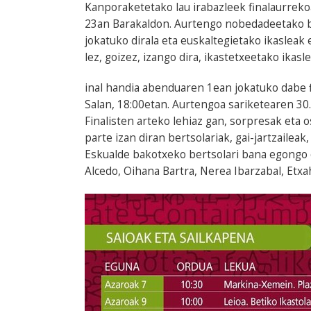
Kanporaketetako lau irabazleek finalaurrek
23an Barakaldon. Aurtengo nobedadeetako ba
jokatuko dirala eta euskaltegietako ikasleak
lez, goizez, izango dira, ikastetxeetako ikasl
inal handia abenduaren 1ean jokatuko dabe f
Salan, 18:00etan. Aurtengoa sariketearen 30. 
Finalisten arteko lehiaz gan, sorpresak eta 
parte izan diran bertsolariak, gai-jartzaileak
Eskualde bakotxeko bertsolari bana egongo di
Alcedo, Oihana Bartra, Nerea Ibarzabal, Etxa