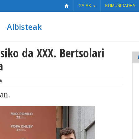
GAIAK
KOMUNIDADEA
Albisteak
iko da XXX. Bertsolari
a
A
an.