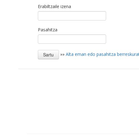
Erabiltzaile izena
Pasahitza
»»
Alta eman edo pasahitza berreskura