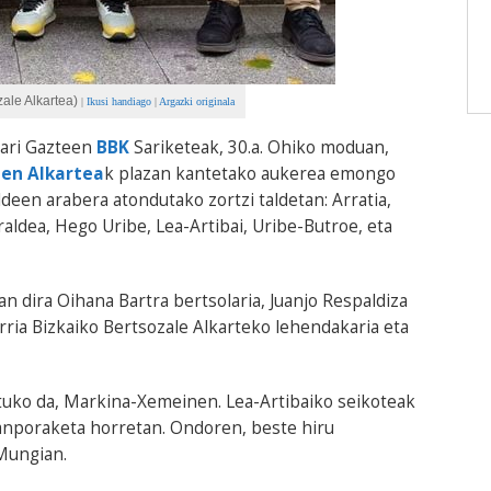
zale Alkartea)
|
Ikusi handiago
|
Argazki originala
lari Gazteen
BBK
Sariketeak, 30.a. Ohiko moduan,
len Alkartea
k plazan kantetako aukerea emongo
ldeen arabera atondutako zortzi taldetan: Arratia,
aldea, Hego Uribe, Lea-Artibai, Uribe-Butroe, eta
n dira Oihana Bartra bertsolaria, Juanjo Respaldiza
rria Bizkaiko Bertsozale Alkarteko lehendakaria eta
tuko da, Markina-Xemeinen. Lea-Artibaiko seikoteak
anporaketa horretan. Ondoren, beste hiru
 Mungian.