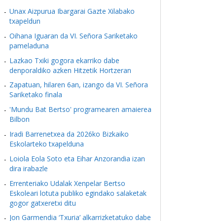
Unax Aizpurua Ibargarai Gazte Xilabako
txapeldun
Oihana Iguaran da VI. Señora Sariketako
pameladuna
Lazkao Txiki gogora ekarriko dabe
denporaldiko azken Hitzetik Hortzeran
Zapatuan, hilaren 6an, izango da VI. Señora
Sariketako finala
'Mundu Bat Bertso' programearen amaierea
Bilbon
Iradi Barrenetxea da 2026ko Bizkaiko
Eskolarteko txapelduna
Loiola Eola Soto eta Eihar Anzorandia izan
dira irabazle
Errenteriako Udalak Xenpelar Bertso
Eskoleari lotuta publiko egindako salaketak
gogor gatxeretxi ditu
Jon Garmendia ‘Txuria’ alkarrizketatuko dabe