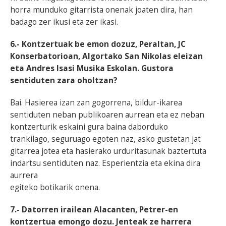
horra munduko gitarrista onenak joaten dira, han
badago zer ikusi eta zer ikasi.
6.- Kontzertuak be emon dozuz, Peraltan, JC
Konserbatorioan, Algortako San Nikolas eleizan
eta Andres Isasi Musika Eskolan. Gustora
sentiduten zara oholtzan?
Bai. Hasierea izan zan gogorrena, bildur-ikarea
sentiduten neban publikoaren aurrean eta ez neban
kontzerturik eskaini gura baina daborduko
trankilago, seguruago egoten naz, asko gustetan jat
gitarrea jotea eta hasierako urduritasunak baztertuta
indartsu sentiduten naz. Esperientzia eta ekina dira
aurrera
egiteko botikarik onena.
7.- Datorren irailean Alacanten, Petrer-en
kontzertua emongo dozu. Jenteak ze harrera