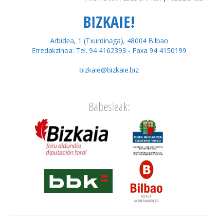
BIZKAIE!
Arbidea, 1 (Txurdinaga), 48004 Bilbao
Erredakzinoa: Tel. 94 4162393 - Faxa 94 4150199
bizkaie@bizkaie.biz
Babesleak: