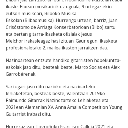
ikasle. Etxean musikaririk ez egoala, 9 urtegaz ekin
BEREZIAK
eutson musikeari, Bilboko Musika
Eskolan (Bilbaomusika). Hurrengo urtean, barriz, Juan
ARGAZKIAK
Crisóstomo de Arriaga Konserbatorioan (Bilbo) sartu
eta bertan gitarra-ikasketa ofizialak Jesus
Melchor irakasleagaz hasi zituan. Gaur egun, ikasketa
profesionaletako 2. mailea ikasten jarraitzen dau.
... AUKERA GEHIAGO
Nazinoartean entzute handiko gitarristen hobekuntza-
eskolak jaso ditu, besteak beste, Marco Socias eta Alex
Garrobérenak.
Sari ugari jaso ditu nazioko eta nazioarteko
lehiaketetan, besteak beste, Valentzian 2019ko
Raimundo Gitarrak Nazinozarteko Lehiaketea eta
2021ean Alemanian XV. Anna Amalia Competition Young
Guitarrist irabazi ditu.
Horrezaz gan, Logroñoko Francisco Calleja 2021 eta