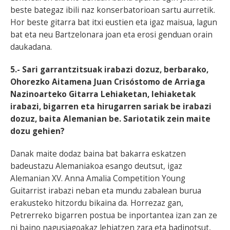
beste bategaz ibili naz konserbatorioan sartu aurretik.
Hor beste gitarra bat itxi eustien eta igaz maisua, lagun
bat eta neu Bartzelonara joan eta erosi genduan orain
daukadana.
5.- Sari garrantzitsuak irabazi dozuz, berbarako,
Ohorezko Aitamena Juan Crisóstomo de Arriaga
Nazinoarteko Gitarra Lehiaketan, lehiaketak
irabazi, bigarren eta hirugarren sariak be irabazi
dozuz, baita Alemanian be. Sariotatik zein maite
dozu gehien?
Danak maite dodaz baina bat bakarra eskatzen
badeustazu Alemaniakoa esango deutsut, igaz
Alemanian XV. Anna Amalia Competition Young
Guitarrist irabazi neban eta mundu zabalean burua
erakusteko hitzordu bikaina da. Horrezaz gan,
Petrerreko bigarren postua be inportantea izan zan ze
ni baino nagusiagoakaz lehiatzen zara eta badinotsut,