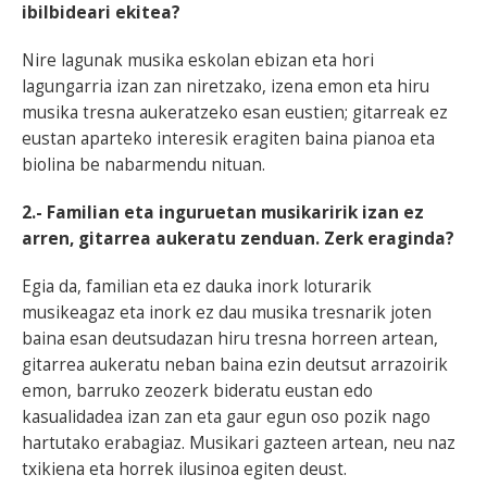
ibilbideari ekitea?
Nire lagunak musika eskolan ebizan eta hori
lagungarria izan zan niretzako, izena emon eta hiru
musika tresna aukeratzeko esan eustien; gitarreak ez
eustan aparteko interesik eragiten baina pianoa eta
biolina be nabarmendu nituan.
2.- Familian eta inguruetan musikaririk izan ez
arren, gitarrea aukeratu zenduan. Zerk eraginda?
Egia da, familian eta ez dauka inork loturarik
musikeagaz eta inork ez dau musika tresnarik joten
baina esan deutsudazan hiru tresna horreen artean,
gitarrea aukeratu neban baina ezin deutsut arrazoirik
emon, barruko zeozerk bideratu eustan edo
kasualidadea izan zan eta gaur egun oso pozik nago
hartutako erabagiaz. Musikari gazteen artean, neu naz
txikiena eta horrek ilusinoa egiten deust.