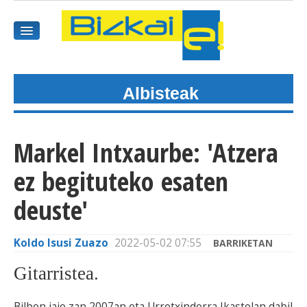
Albisteak
HASIEREA
HARPIDETU
Markel Intxaurbe: 'Atzera
GAIAK
ez begituteko esaten
AGENDEA
deuste'
KOMUNITATEA
Koldo Isusi Zuazo
2022-05-02 07:55
BARRIKETAN
ALBISTE GUZTIAK
Gitarristea.
BIDEOAK
Bilbon jaio zan 2007an eta Urretxindorra Ikastolan dabil