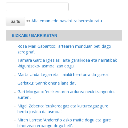
»»
Alta eman edo pasahitza berreskuratu
BIZKAIE / BARRIKETAN
Rosa Mari Gabantxo: 'artearen munduan beti dago
zeregina'.
Tamara Garcia Iglesias: 'arte garaikidea eta narratibak
-biguntzeko- asmoa izan dogu'.
Marta Unda Legarreta: 'jaialdi herritarra da gurea'.
Garbitxu: 'Saririk onena lana da'.
Gari Morgado: 'euskerearen ardurea neuk izango dot
aurten'.
Migel Zeberio: 'euskereagaz eta kultureagaz gure
herria jostea da asmoa'.
Miren Larrea: 'Andereño asko maite dogu eta gure
bihotzean eroango dogu beti'.