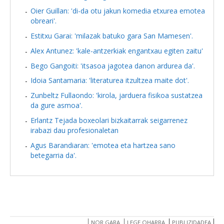
Oier Guillan: 'di-da otu jakun komedia etxurea emotea
obreari'.
Estitxu Garai: 'milazak batuko gara San Mamesen'.
Alex Antunez: 'kale-antzerkiak engantxau egiten zaitu'
Bego Gangoiti: 'itsasoa jagotea danon ardurea da'.
Idoia Santamaria: 'literaturea itzultzea maite dot'.
Zunbeltz Fullaondo: 'kirola, jarduera fisikoa sustatzea
da gure asmoa'.
Erlantz Tejada boxeolari bizkaitarrak seigarrenez
irabazi dau profesionaletan
Agus Barandiaran: 'emotea eta hartzea sano
betegarria da'.
NOR GARA
LEGE OHARRA
PUBLIZIDADEA