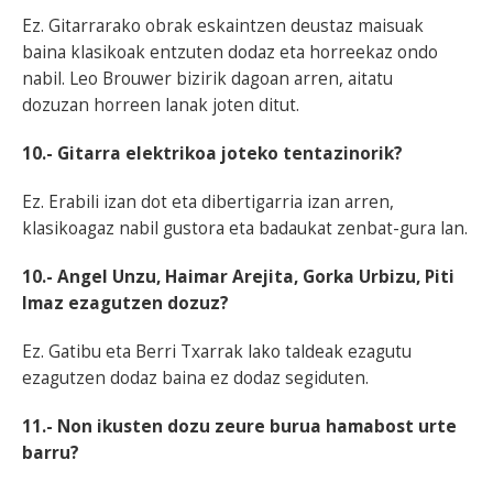
Ez. Gitarrarako obrak eskaintzen deustaz maisuak
baina klasikoak entzuten dodaz eta horreekaz ondo
nabil. Leo Brouwer bizirik dagoan arren, aitatu
dozuzan horreen lanak joten ditut.
10.- Gitarra elektrikoa joteko tentazinorik?
Ez. Erabili izan dot eta dibertigarria izan arren,
klasikoagaz nabil gustora eta badaukat zenbat-gura lan.
10.- Angel Unzu, Haimar Arejita, Gorka Urbizu, Piti
Imaz ezagutzen dozuz?
Ez. Gatibu eta Berri Txarrak lako taldeak ezagutu
ezagutzen dodaz baina ez dodaz segiduten.
11.- Non ikusten dozu zeure burua hamabost urte
barru?