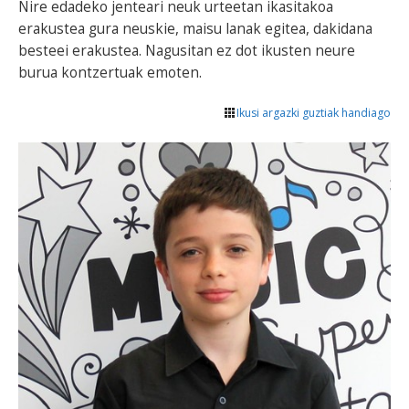
Nire edadeko jenteari neuk urteetan ikasitakoa
erakustea gura neuskie, maisu lanak egitea, dakidana
besteei erakustea. Nagusitan ez dot ikusten neure
burua kontzertuak emoten.
Ikusi argazki guztiak handiago