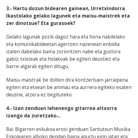
3.- Hartu dozun bidearen gainean, Urretxindorra
Ikastolako gelako lagunek eta maisu-maistrek eta
zer dinotsue? Eta gurasoek?
Gelako lagunak pozik dagoz hara eta hona nabilelako
eta komunikabideetan agertzen nazenean enbidia
izaten dabelako baina zoriontzen nabe eta gustora
gabiz; txisteak eta holakoak be egiten deustiez eta
barre-algarak egiten ditugu.
Maisu-maistrak be ibilten dira kontzertuen jarraipena
egiten eta etxean be animau eta aurrera egiteko esaten
deustie, atzera ez begituteko.
4.- Izan zenduan lehenengo gitarrea altxorra
izango da zuretzako...
Bai. Bigarren eskukoa erosi genduan Santutxun Musika
Eskolearen alboko dendan baina apurtu egin jatan eta