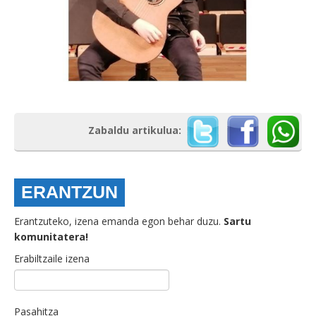
Zabaldu artikulua:
ERANTZUN
Erantzuteko, izena emanda egon behar duzu.
Sartu
komunitatera!
Erabiltzaile izena
Pasahitza