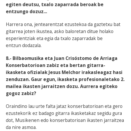
egiten deutsu, txalo zaparrada beroak be
entzungo dozuz...
Harrera ona, jentearentzat ezustekoa da gaztetxu bat
gitarrea joten ikustea, asko baloretan ditue holako
esperientziak eta egia da txalo zaparradak be
entzun dodazala.
8.- Bilbaomusika eta Juan Crisóstomo de Arriaga
Konserbatorioan zabiz eta bertan gitarra-
ikasketa ofizialak Jesus Melchor irakasleagaz hasi
zenduzan. Gaur egun, ikasketa profesionaletako 2.
mailea ikasten jarraitzen dozu. Aurrera egiteko
gogoz zabiz?
Oraindino lau urte falta jataz konserbatorioan eta gero
ezustekorik ez badago gitarra ikasketakaz segidu gura
dot, Musikenen edo konserbatorioan ikasten jarraitzea
da nire asmoa.