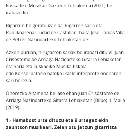
Euskadiko Musikari Gazteen Lehiaketea (2021) be
irabazi ditu.
Bigarren be geratu izan da: Bigarren saria eta
Publikoarena Ciudad de Castallan, baita José Tomás Villa
de Petrer Nazinoarteko Lehiaketan be.
Azken buruan, hirugarren sariak be irabazi ditu VI. Juan
Crisóstomo de Arriaga Nazioarteko Gitarra Lehiaketan
eta Saria eta Euskadiko Musika Eskola
edo Konserbatorio bateko ikasle interprete onenaren
sari berezia.
Ohorezko Aitamena be jaso eban Juan Crisóstomo de
Arriaga Nazinoarteko Gitarra Lehiaketan (Bilbo) II. Maila
(2019).
1.- Hamabost urte dituzu eta 9 urtegaz ekin
zeuntson musikeari. Zelan otu jatzun gitarrista