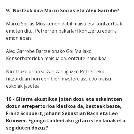
9.- Nortzuk dira Marco Socias eta Alex Garrobé?
Marco Socias Musikenen dabil maisu eta kontzertuak
emoten ditu, Petrerren bakarlari kontzertu ederra
emon eban.
Alex Garrobe Bartzelonako Goi Mailako
Konserbatorioko maisua da, entzute handikoa.
Niretzako ohorea izan zan igazko Petrerreko
hitzorduan horreen bien masterclass edo maisu
eskolak jasotea.
10.- Gitarra akustikoa joten dozu eta eskaintzen
dozun errepertorioa klasikoa da, besteak beste,
Franz Schubert, Johann Sebastian Bach eta Leo
Brouwer. Egungo taldeetako gitarristen lanak eta
segiduten dozuz?