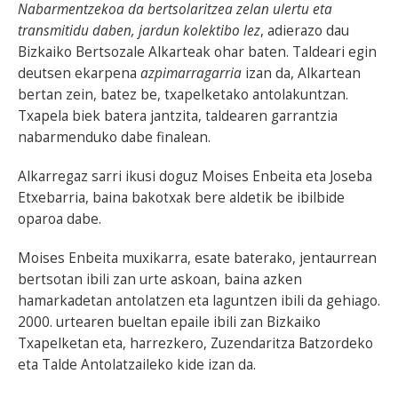
Nabarmentzekoa da bertsolaritzea zelan ulertu eta
transmitidu daben, jardun kolektibo lez
, adierazo dau
Bizkaiko Bertsozale Alkarteak ohar baten. Taldeari egin
deutsen ekarpena
azpimarragarria
izan da, Alkartean
bertan zein, batez be, txapelketako antolakuntzan.
Txapela biek batera jantzita, taldearen garrantzia
nabarmenduko dabe finalean.
Alkarregaz sarri ikusi doguz Moises Enbeita eta Joseba
Etxebarria, baina bakotxak bere aldetik be ibilbide
oparoa dabe.
Moises Enbeita muxikarra, esate baterako, jentaurrean
bertsotan ibili zan urte askoan, baina azken
hamarkadetan antolatzen eta laguntzen ibili da gehiago.
2000. urtearen bueltan epaile ibili zan Bizkaiko
Txapelketan eta, harrezkero, Zuzendaritza Batzordeko
eta Talde Antolatzaileko kide izan da.