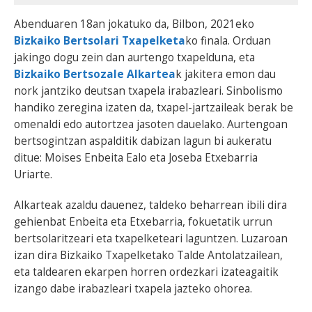
Abenduaren 18an jokatuko da, Bilbon, 2021eko
Bizkaiko Bertsolari Txapelketa
ko finala. Orduan
jakingo dogu zein dan aurtengo txapelduna, eta
Bizkaiko Bertsozale Alkartea
k jakitera emon dau
nork jantziko deutsan txapela irabazleari. Sinbolismo
handiko zeregina izaten da, txapel-jartzaileak berak be
omenaldi edo autortzea jasoten dauelako. Aurtengoan
bertsogintzan aspalditik dabizan lagun bi aukeratu
ditue: Moises Enbeita Ealo eta Joseba Etxebarria
Uriarte.
Alkarteak azaldu dauenez, taldeko beharrean ibili dira
gehienbat Enbeita eta Etxebarria, fokuetatik urrun
bertsolaritzeari eta txapelketeari laguntzen. Luzaroan
izan dira Bizkaiko Txapelketako Talde Antolatzailean,
eta taldearen ekarpen horren ordezkari izateagaitik
izango dabe irabazleari txapela jazteko ohorea.