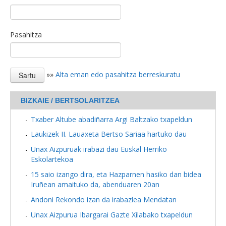
Pasahitza
»»
Alta eman edo pasahitza berreskuratu
BIZKAIE / BERTSOLARITZEA
Txaber Altube abadiñarra Argi Baltzako txapeldun
Laukizek II. Lauaxeta Bertso Sariaa hartuko dau
Unax Aizpuruak irabazi dau Euskal Herriko
Eskolartekoa
15 saio izango dira, eta Hazparnen hasiko dan bidea
Iruñean amaituko da, abenduaren 20an
Andoni Rekondo izan da irabazlea Mendatan
Unax Aizpurua Ibargarai Gazte Xilabako txapeldun