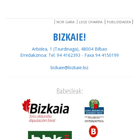
NOR GARA
LEGE OHARRA
PUBLIZIDADEA
BIZKAIE!
Arbidea, 1 (Txurdinaga), 48004 Bilbao
Erredakzinoa: Tel. 94 4162393 - Faxa 94 4150199
bizkaie@bizkaie.biz
Babesleak: