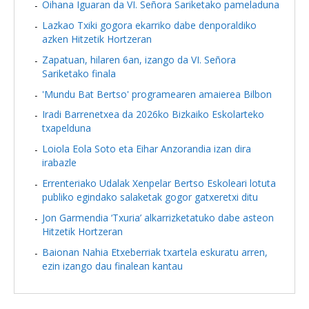
Oihana Iguaran da VI. Señora Sariketako pameladuna
Lazkao Txiki gogora ekarriko dabe denporaldiko
azken Hitzetik Hortzeran
Zapatuan, hilaren 6an, izango da VI. Señora
Sariketako finala
'Mundu Bat Bertso' programearen amaierea Bilbon
Iradi Barrenetxea da 2026ko Bizkaiko Eskolarteko
txapelduna
Loiola Eola Soto eta Eihar Anzorandia izan dira
irabazle
Errenteriako Udalak Xenpelar Bertso Eskoleari lotuta
publiko egindako salaketak gogor gatxeretxi ditu
Jon Garmendia ‘Txuria’ alkarrizketatuko dabe asteon
Hitzetik Hortzeran
Baionan Nahia Etxeberriak txartela eskuratu arren,
ezin izango dau finalean kantau