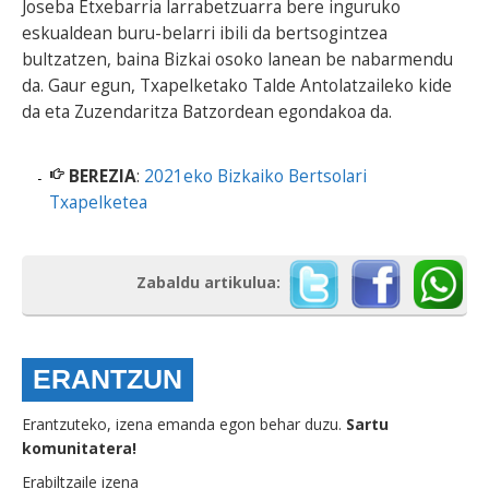
Joseba Etxebarria larrabetzuarra bere inguruko
eskualdean buru-belarri ibili da bertsogintzea
bultzatzen, baina Bizkai osoko lanean be nabarmendu
da. Gaur egun, Txapelketako Talde Antolatzaileko kide
da eta Zuzendaritza Batzordean egondakoa da.
BEREZIA
:
2021eko Bizkaiko Bertsolari
Txapelketea
Zabaldu artikulua:
ERANTZUN
Erantzuteko, izena emanda egon behar duzu.
Sartu
komunitatera!
Erabiltzaile izena