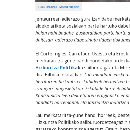
|
Ikusi handiago
|
Argazki originala
Jentaurrean adierazo gura izan dabe merkat
aldeko ariketa sozialean parte hartuko dabel
holan nahi badabe, Euskaraldian parte hartu de
daitezan, adierazo dabe sinatu daben dokume
El Corte Ingles, Carrefour, Uvesco eta Eroski
merkataritza-gune handi honeetako ordezkar
Hizkuntza Politika
ko sailburuagaz eta Mir
dira Bilboko ekitaldian.
Lan-munduan euskerear
herritarren hizkuntza eskubideak bermatzea b
ezaugarri nagusietakoa. Eskubide horreek bab
Kontsumitzaileen dekretuaren eraginpeko enpr
handiak) harremanak eta lankidetza indartzen
Lau merkataritza-gune handi horreek, beste
Hizkuntza Politikako sailburuordetzeagaz hi
garatzeko konpromisoa agertuz. Orain, best