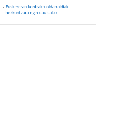
Euskereran kontrako oldarraldiak
hezkuntzara egin dau salto