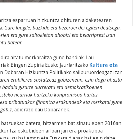
aritza esparruan hizkuntza ohituren aldaketearen
a:
Gure langile, bazkide eta bezeroei dei egiten deutsegu,
ien eta gure saltokietan ahobizi eta belarriprest izan
ntu batean
.
 dira aitatu merkaraitza gune handiak. Lau
iak Bingen Zupiria Eusko Jaurlaritzako
Kultura eta
en Dobaran Hizkuntza Politikako sailburuordeagaz izan
en erabilerea sustatzeaz gabizenean, ezin dogu ahaztu
e badala gizarte aurreratu eta demokratikoenen
esteko neurriak hartzeko konpromisoa hartuz,
esa pribatuakaz (finantza erakundeak eta merkatal gune
 gabiz
, adierazo dau Dobaranek.
 batzuekaz batera, hitzarmen bat sinatu eben 2016an
zkuntza eskubideen arloan jarrera proaktiboa
e pausu bat emon eta Euskaraldiagaz bat egin dabe.