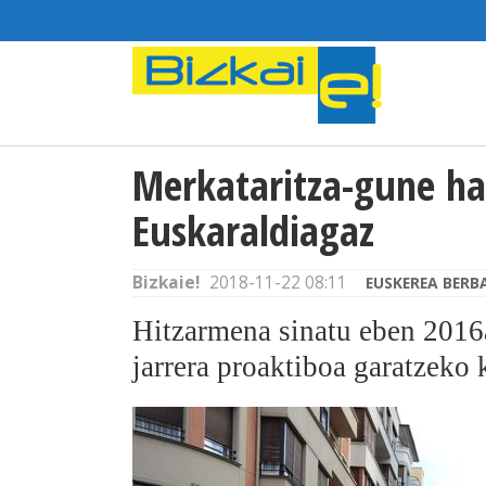
Merkataritza-gune ha
Euskaraldiagaz
Bizkaie!
2018-11-22 08:11
EUSKEREA BERB
Hitzarmena sinatu eben 2016
jarrera proaktiboa garatzeko