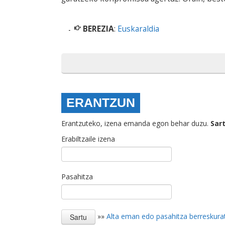
BEREZIA
:
Euskaraldia
ERANTZUN
Erantzuteko, izena emanda egon behar duzu.
Sar
Erabiltzaile izena
Pasahitza
»»
Alta eman edo pasahitza berreskura