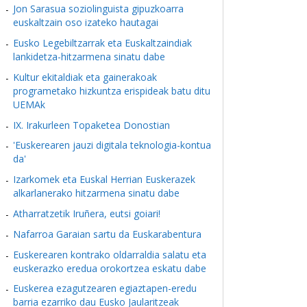
Jon Sarasua soziolinguista gipuzkoarra
euskaltzain oso izateko hautagai
Eusko Legebiltzarrak eta Euskaltzaindiak
lankidetza-hitzarmena sinatu dabe
Kultur ekitaldiak eta gainerakoak
programetako hizkuntza erispideak batu ditu
UEMAk
IX. Irakurleen Topaketea Donostian
'Euskerearen jauzi digitala teknologia-kontua
da'
Izarkomek eta Euskal Herrian Euskerazek
alkarlanerako hitzarmena sinatu dabe
Atharratzetik Iruñera, eutsi goiari!
Nafarroa Garaian sartu da Euskarabentura
Euskerearen kontrako oldarraldia salatu eta
euskerazko eredua orokortzea eskatu dabe
Euskerea ezagutzearen egiaztapen-eredu
barria ezarriko dau Eusko Jaularitzeak