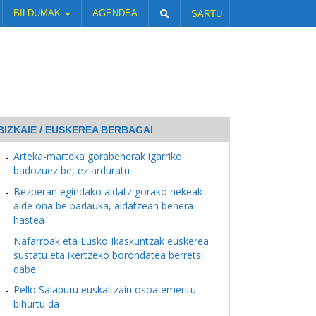
BILDUMAK
AGENDEA
SARTU
BIZKAIE / EUSKEREA BERBAGAI
Arteka-marteka gorabeherak igarriko
badozuez be, ez arduratu
Bezperan egindako aldatz gorako nekeak
alde ona be badauka, aldatzean behera
hastea
Nafarroak eta Eusko Ikaskuntzak euskerea
sustatu eta ikertzeko borondatea berretsi
dabe
Pello Salaburu euskaltzain osoa emeritu
bihurtu da