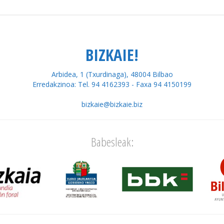
BIZKAIE!
Arbidea, 1 (Txurdinaga), 48004 Bilbao
Erredakzinoa: Tel. 94 4162393 - Faxa 94 4150199
bizkaie@bizkaie.biz
Babesleak: