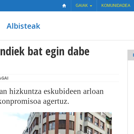
GAIAK
KOMUNIDADEA
Albisteak
ndiek bat egin dabe
AGAI
an hizkuntza eskubideen arloan
 konpromisoa agertuz.