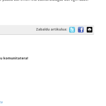
Zabaldu artikulua:
tu komunitatera!
tu