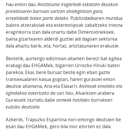
hau emon dau:
Aniztasuna iragarleak eskatzen deuskun
proiektuaren barruan sartzen ahalegintzen gara,
errealidade baten parte dalako
. Publizidadearen mundua
balore atzerakoiak eta estereotipoak zabaltzeko tresna
eraginkorra izan dala onartu dabe Dimensiónekoek,
baina gizartearen alderdi guztiei adi dagoan sektorea
dala ahaztu barik, eta, hortaz, aniztasunaren erakusle.
Bestetik, aurtengo edizinoan aitamen berezi bat egitea
erabagi dau EHGAMek, bigarren Urrezko Hiruki baten
parekoa. Ekai, bere buruaz beste egin eban gazte
transexualaren kasua gogoan, haren gurasoei emon
deutsie aitamena, Ana eta Elaxarri.
Animoak emoteko eta
egindakoa eskertzeko da sari hau
, Alvarezen arabera.
Gurasoek ziurtatu dabe
semeak hasitako burrukeari
eutsiko deutsiela
.
Azkenik, Trapuzko Espartina nori emongo deutsien be
esan dau EHGAMek, gero bila inor etorten ez dala