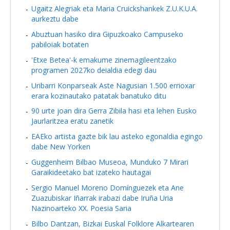
Ugaitz Alegriak eta Maria Cruickshankek Z.U.K.U.A.
aurkeztu dabe
Abuztuan hasiko dira Gipuzkoako Campuseko
pabiloiak botaten
'Etxe Betea'-k emakume zinemagileentzako
programen 2027ko deialdia edegi dau
Uribarri Konparseak Aste Nagusian 1.500 errioxar
erara kozinautako patatak banatuko ditu
90 urte joan dira Gerra Zibila hasi eta lehen Eusko
Jaurlaritzea eratu zanetik
EAEko artista gazte bik lau asteko egonaldia egingo
dabe New Yorken
Guggenheim Bilbao Museoa, Munduko 7 Mirari
Garaikideetako bat izateko hautagai
Sergio Manuel Moreno Domínguezek eta Ane
Zuazubiskar Iñarrak irabazi dabe Iruña Uria
Nazinoarteko XX. Poesia Saria
Bilbo Dantzan, Bizkai Euskal Folklore Alkartearen