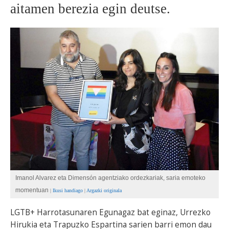
aitamen berezia egin deutse.
BEREZIAK
ARGAZKIAK
... AUKERA GEHIAGO
Imanol Alvarez eta Dimensón agentziako ordezkariak, saria emoteko
momentuan
|
Ikusi handiago
|
Argazki originala
LGTB+ Harrotasunaren Egunagaz bat eginaz, Urrezko
Hirukia eta Trapuzko Espartina sarien barri emon dau