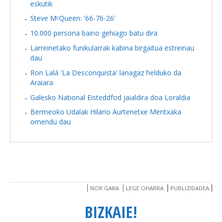
eskutik
Steve MᶜQueen: '66-76-26'
10.000 persona baino gehiago batu dira
Larreinetako funikularrak kabina birgaitua estreinau
dau
Ron Lalá 'La Desconquista' lanagaz helduko da
Araiara
Galesko National Eisteddfod jaialdira doa Loraldia
Bermeoko Udalak Hilario Aurtenetxe Mentxaka
omendu dau
NOR GARA
LEGE OHARRA
PUBLIZIDADEA
BIZKAIE!