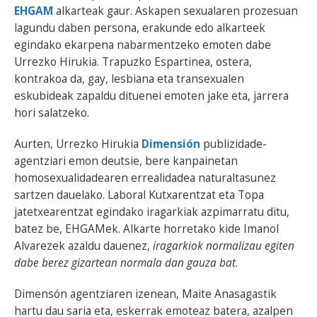
EHGAM
alkarteak gaur. Askapen sexualaren prozesuan
lagundu daben persona, erakunde edo alkarteek
egindako ekarpena nabarmentzeko emoten dabe
Urrezko Hirukia. Trapuzko Espartinea, ostera,
kontrakoa da, gay, lesbiana eta transexualen
eskubideak zapaldu dituenei emoten jake eta, jarrera
hori salatzeko.
Aurten, Urrezko Hirukia
Dimensión
publizidade-
agentziari emon deutsie, bere kanpainetan
homosexualidadearen errealidadea naturaltasunez
sartzen dauelako. Laboral Kutxarentzat eta Topa
jatetxearentzat egindako iragarkiak azpimarratu ditu,
batez be, EHGAMek. Alkarte horretako kide Imanol
Alvarezek azaldu dauenez,
iragarkiok normalizau egiten
dabe berez gizartean normala dan gauza bat
.
Dimensón agentziaren izenean, Maite Anasagastik
hartu dau saria eta, eskerrak emoteaz batera, azalpen