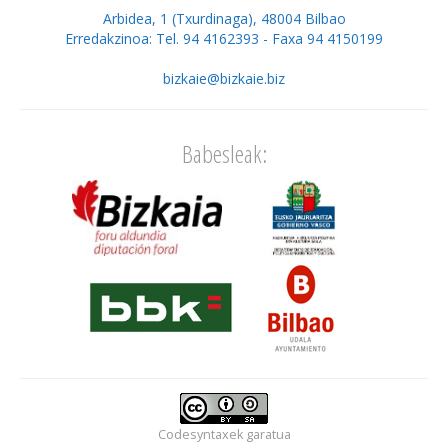
Arbidea, 1 (Txurdinaga), 48004 Bilbao
Erredakzinoa: Tel. 94 4162393 - Faxa 94 4150199
bizkaie@bizkaie.biz
Babesleak:
Codesyntaxek
garatua