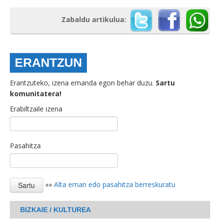
Zabaldu artikulua:
ERANTZUN
Erantzuteko, izena emanda egon behar duzu.
Sartu
komunitatera!
Erabiltzaile izena
Pasahitza
»»
Alta eman edo pasahitza berreskuratu
BIZKAIE / KULTUREA