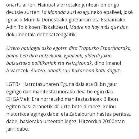
onartu arren. Hainbat alorretako jenteari emongo
deutsie aurten:
La Manada
auzi ezaguneko epaileei, José
Ignacio Munilla Donostiako gotzainari eta Espainiako
Adin Txikikoen Fiskaltzeari,
Madre no hay más que dos
dokumentala debekatzeagaitik.
Urtero hautagai asko egoten dira Trapuzko Espartinarako,
baina beti dira antzekoak: Epaileak, alderdi jakin
batzuetako politikariak eta eleizgizonak
, dino Imanol
Alvarezek.
Aurten, danak sari bakarrean batu doguz
.
LGTB+ Harrotasunaren Eguna dala eta Bilbn gaur
egingo dan manifestazinorako deia be egin dau
EHGAMek. Era horretako manifestazinoak Bilbon
egiten hasi ziranetik 40 urte bete diranez, keinu
historikoa egingo dabe, eta Zabalburun hastea pentsau
dabe, hasierako urteetan legez. Hitzordua 20:00etan
jarri dabe.