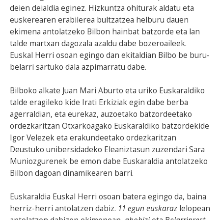
deien deialdia eginez. Hizkuntza ohiturak aldatu eta
euskerearen erabilerea bultzatzea helburu dauen
ekimena antolatzeko Bilbon hainbat batzorde eta lan
talde martxan dagozala azaldu dabe bozeroaileek.
Euskal Herri osoan egingo dan ekitaldian Bilbo be buru-
belarri sartuko dala azpimarratu dabe.
Bilboko alkate Juan Mari Aburto eta uriko Euskaraldiko
talde eragileko kide Irati Erkiziak egin dabe berba
agerraldian, eta eurekaz, auzoetako batzordeetako
ordezkaritzan Otxarkoagako Euskaraldiko batzordekide
Igor Velezek eta erakundeetako ordezkaritzan
Deustuko unibersidadeko Eleaniztasun zuzendari Sara
Muniozgurenek be emon dabe Euskaraldia antolatzeko
Bilbon dagoan dinamikearen barri.
Euskaraldia Euskal Herri osoan batera egingo da, baina
herriz-herri antolatzen dabiz.
11 egun euskaraz
lelopean