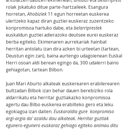
antolatzen dabizen ekimenean,
ahobizi
eta B
elarriprest
rolak jokatuko ditue parte-hartzaileek. Esangura
horretan,
Ahobiziek
11 egun horreetan euskerea
ulertzeko kapaz diran guztiei euskeraz zuzentzeko
konpromisoa hartuko dabe, eta
belarriprestek
euskaldun guztiei adierazoko deutsee eurei euskeraz
berba egiteko. Ekimenaren aurrekariak hainbat
herritan antolatu izan dira azken bi urteetan (tartean,
Deustun egin zan), baina aurtengo udagoienean Euskal
Herri osoan aldi berean egingo da, 300 udalerri baino
gehiagotan, tartean Bilbon.
Juan Mari Aburto alkateak euskerearen erabilerearen
bultzadan Bilbok izan behar dauen berebiziko rola
aldarrikatu eta herritar guztiakazko konpromisoa
agertu dau Bilbo euskerea erabilteko gero eta leku
egokiagoa izan daiten.
Euskaraldia gure konpromiso
argi-argia da' azaldu dau alkateak. Herritar guztiak
egunero-egunero euskaraz gehiago egiteko animau ditu