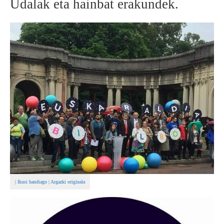
Udalak eta hainbat erakundek.
BEREZIAK
ARGAZKIAK
... AUKERA GEHIAGO
|
Ikusi handiago
|
Argazki originala