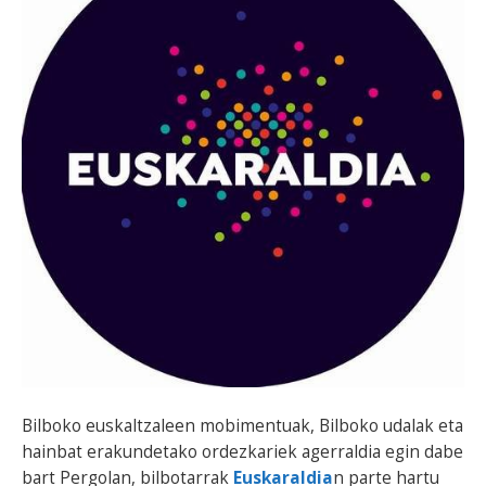
Bilboko euskaltzaleen mobimentuak, Bilboko udalak eta
hainbat erakundetako ordezkariek agerraldia egin dabe
bart Pergolan, bilbotarrak
Euskaraldia
n parte hartu