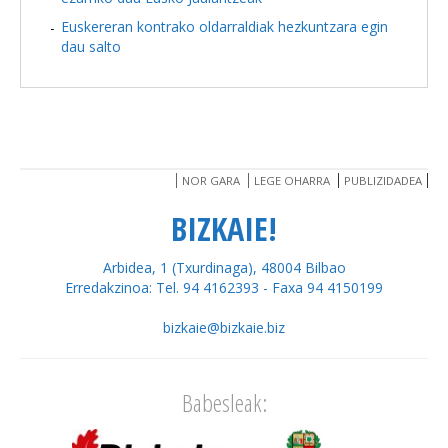
Euskereran kontrako oldarraldiak hezkuntzara egin
dau salto
NOR GARA
LEGE OHARRA
PUBLIZIDADEA
BIZKAIE!
Arbidea, 1 (Txurdinaga), 48004 Bilbao
Erredakzinoa: Tel. 94 4162393 - Faxa 94 4150199
bizkaie@bizkaie.biz
Babesleak: