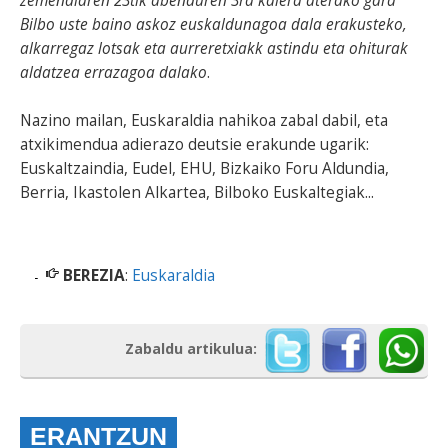
zemendiaren 23tik abenduren 3ra kalera aterako gara
Bilbo uste baino askoz euskaldunagoa dala erakusteko,
alkarregaz lotsak eta aurreretxiakk astindu eta ohiturak
aldatzea errazagoa dalako
.
Nazino mailan, Euskaraldia nahikoa zabal dabil, eta
atxikimendua adierazo deutsie erakunde ugarik:
Euskaltzaindia, Eudel, EHU, Bizkaiko Foru Aldundia,
Berria, Ikastolen Alkartea, Bilboko Euskaltegiak...
BEREZIA
:
Euskaraldia
Zabaldu artikulua:
ERANTZUN