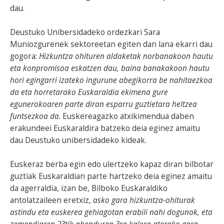
dau.
Deustuko Unibersidadeko ordezkari Sara
Muniozgurenek sektoreetan egiten dan lana ekarri dau
gogora:
Hizkuntza ohituren aldaketak norbanakoon hautu
eta konpromisoa eskatzen dau, baina banakakoon hautu
hori egingarri izateko ingurune abegikorra be nahitaezkoa
da eta horretarako Euskaraldia ekimena gure
egunerokoaren parte diran esparru guztietara heltzea
funtsezkoa da
. Euskereagazko atxikimendua daben
erakundeei Euskaraldira batzeko deia eginez amaitu
dau Deustuko unibersidadeko kideak.
Euskeraz berba egin edo ulertzeko kapaz diran bilbotar
guztiak Euskaraldian parte hartzeko deia eginez amaitu
da agerraldia, izan be, Bilboko Euskaraldiko
antolatzaileen eretxiz,
asko gara hizkuntza-ohiturak
astindu eta euskerea gehiagotan erabili nahi dogunok, eta