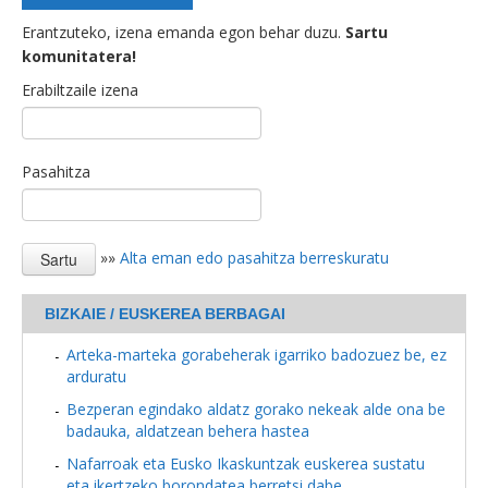
Erantzuteko, izena emanda egon behar duzu.
Sartu
komunitatera!
Erabiltzaile izena
Pasahitza
»»
Alta eman edo pasahitza berreskuratu
BIZKAIE / EUSKEREA BERBAGAI
Arteka-marteka gorabeherak igarriko badozuez be, ez
arduratu
Bezperan egindako aldatz gorako nekeak alde ona be
badauka, aldatzean behera hastea
Nafarroak eta Eusko Ikaskuntzak euskerea sustatu
eta ikertzeko borondatea berretsi dabe