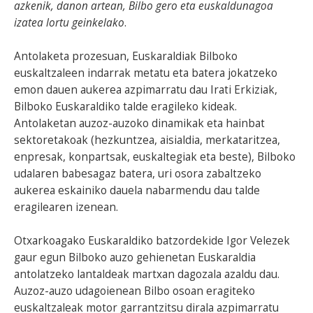
azkenik, danon artean, Bilbo gero eta euskaldunagoa
izatea lortu geinkelako
.
Antolaketa prozesuan, Euskaraldiak Bilboko
euskaltzaleen indarrak metatu eta batera jokatzeko
emon dauen aukerea azpimarratu dau Irati Erkiziak,
Bilboko Euskaraldiko talde eragileko kideak.
Antolaketan auzoz-auzoko dinamikak eta hainbat
sektoretakoak (hezkuntzea, aisialdia, merkataritzea,
enpresak, konpartsak, euskaltegiak eta beste), Bilboko
udalaren babesagaz batera, uri osora zabaltzeko
aukerea eskainiko dauela nabarmendu dau talde
eragilearen izenean.
Otxarkoagako Euskaraldiko batzordekide Igor Velezek
gaur egun Bilboko auzo gehienetan Euskaraldia
antolatzeko lantaldeak martxan dagozala azaldu dau.
Auzoz-auzo udagoienean Bilbo osoan eragiteko
euskaltzaleak motor garrantzitsu dirala azpimarratu