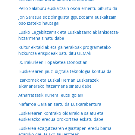
Pello Salaburu euskaltzain osoa emeritu bihurtu da
Jon Sarasua soziolinguista gipuzkoarra euskaltzain
oso izateko hautagai
Eusko Legebiltzarrak eta Euskaltzaindiak lankidetza-
hitzarmena sinatu dabe
Kultur ekitaldiak eta gainerakoak programetako
hizkuntza erispideak batu ditu UEMAk
IX. Irakurleen Topaketea Donostian
'Euskerearen jauzi digitala teknologia-kontua da'
Izarkomek eta Euskal Herrian Euskerazek
alkarlanerako hitzarmena sinatu dabe
Atharratzetik Iruñera, eutsi goiari!
Nafarroa Garaian sartu da Euskarabentura
Euskerearen kontrako oldarraldia salatu eta
euskerazko eredua orokortzea eskatu dabe
Euskerea ezagutzearen egiaztapen-eredu barria
ezarriko dau Eusko Jaularitzeak