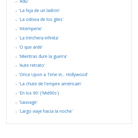
'Adú'
'La hija de un ladron'
'La odisea de los giles'
'Intemperie'
'La trinchera infinita'
'O que arde'
'Mientras dure la guerra'
'Aute retrato'
'Once Upon a Time in... Hollywood'
'La chute de l'empire américain'
'En los 90' ('Mid90s')
'Sauvage'
'Largo viaje hacia la noche'