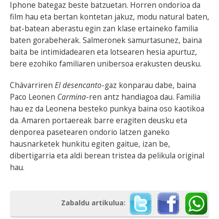
Iphone bategaz beste batzuetan. Horren ondorioa da
film hau eta bertan kontetan jakuz, modu natural baten,
bat-batean aberastu egin zan klase ertaineko familia
baten gorabeherak. Salmeronek samurtasunez, baina
baita be intimidadearen eta lotsearen hesia apurtuz,
bere ezohiko familiaren unibersoa erakusten deusku.
Chávarriren
El desencanto
-gaz konparau dabe, baina
Paco Leonen
Carmina
-ren antz handiagoa dau. Familia
hau ez da Leonena besteko punkya baina oso kaotikoa
da. Amaren portaereak barre eragiten deusku eta
denporea pasetearen ondorio latzen ganeko
hausnarketek hunkitu egiten gaitue, izan be,
dibertigarria eta aldi berean tristea da pelikula original
hau.
Zabaldu artikulua: