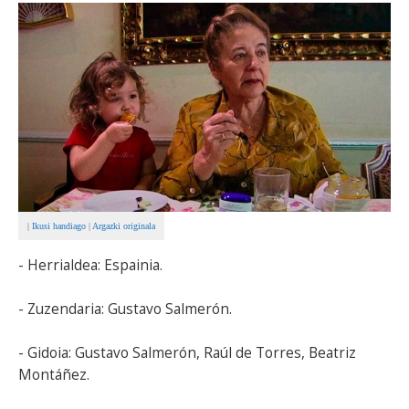
BEREZIAK
ARGAZKIAK
... AUKERA GEHIAGO
|
Ikusi handiago
|
Argazki originala
- Herrialdea: Espainia.
- Zuzendaria: Gustavo Salmerón.
- Gidoia: Gustavo Salmerón, Raúl de Torres, Beatriz
Montáñez.