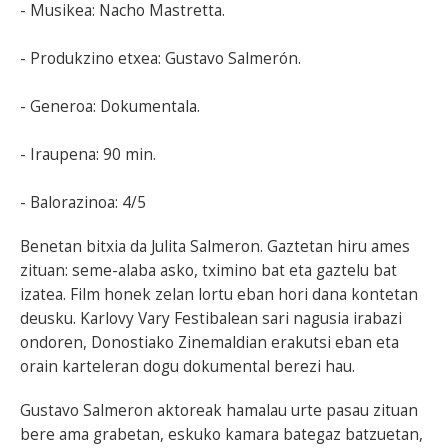
- Musikea: Nacho Mastretta.
- Produkzino etxea: Gustavo Salmerón.
- Generoa: Dokumentala.
- Iraupena: 90 min.
- Balorazinoa: 4/5
Benetan bitxia da Julita Salmeron. Gaztetan hiru ames
zituan: seme-alaba asko, tximino bat eta gaztelu bat
izatea. Film honek zelan lortu eban hori dana kontetan
deusku. Karlovy Vary Festibalean sari nagusia irabazi
ondoren, Donostiako Zinemaldian erakutsi eban eta
orain karteleran dogu dokumental berezi hau.
Gustavo Salmeron aktoreak hamalau urte pasau zituan
bere ama grabetan, eskuko kamara bategaz batzuetan,