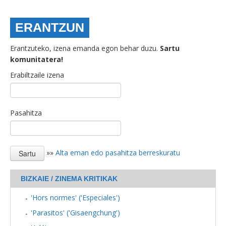
ERANTZUN
Erantzuteko, izena emanda egon behar duzu.
Sartu
komunitatera!
Erabiltzaile izena
Pasahitza
»»
Alta eman edo pasahitza berreskuratu
BIZKAIE / ZINEMA KRITIKAK
'Hors normes' ('Especiales')
'Parasitos' ('Gisaengchung')