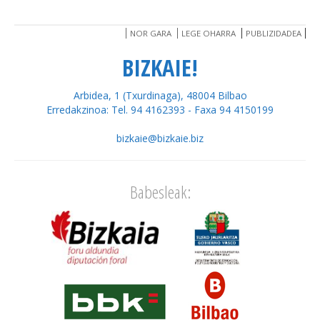
NOR GARA
LEGE OHARRA
PUBLIZIDADEA
BIZKAIE!
Arbidea, 1 (Txurdinaga), 48004 Bilbao
Erredakzinoa: Tel. 94 4162393 - Faxa 94 4150199
bizkaie@bizkaie.biz
Babesleak: