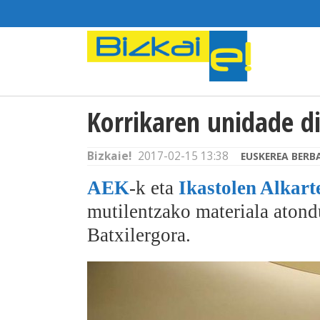
Korrikaren unidade d
Bizkaie!
2017-02-15 13:38
EUSKEREA BERB
AEK
-k eta
Ikastolen Alkart
mutilentzako materiala aton
Batxilergora.