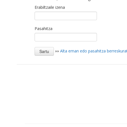
Erabiltzaile izena
Pasahitza
»»
Alta eman edo pasahitza berreskura