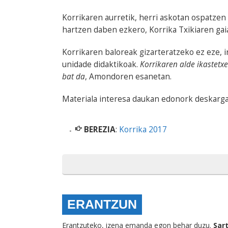
Korrikaren aurretik, herri askotan ospatzen 
hartzen daben ezkero, Korrika Txikiaren gai
Korrikaren baloreak gizarteratzeko ez eze, i
unidade didaktikoak.
Korrikaren alde ikastetx
bat da
, Amondoren esanetan.
Materiala interesa daukan edonork deskargau
BEREZIA
:
Korrika 2017
ERANTZUN
Erantzuteko, izena emanda egon behar duzu.
Sar