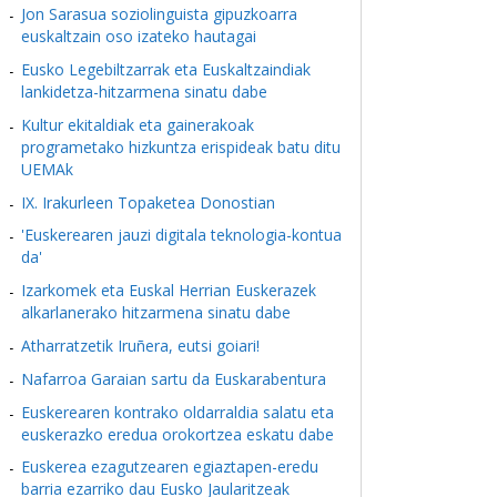
Jon Sarasua soziolinguista gipuzkoarra
euskaltzain oso izateko hautagai
Eusko Legebiltzarrak eta Euskaltzaindiak
lankidetza-hitzarmena sinatu dabe
Kultur ekitaldiak eta gainerakoak
programetako hizkuntza erispideak batu ditu
UEMAk
IX. Irakurleen Topaketea Donostian
'Euskerearen jauzi digitala teknologia-kontua
da'
Izarkomek eta Euskal Herrian Euskerazek
alkarlanerako hitzarmena sinatu dabe
Atharratzetik Iruñera, eutsi goiari!
Nafarroa Garaian sartu da Euskarabentura
Euskerearen kontrako oldarraldia salatu eta
euskerazko eredua orokortzea eskatu dabe
Euskerea ezagutzearen egiaztapen-eredu
barria ezarriko dau Eusko Jaularitzeak