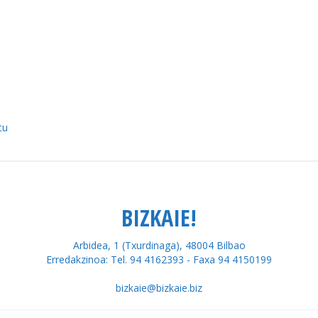
tu
BIZKAIE!
Arbidea, 1 (Txurdinaga), 48004 Bilbao
Erredakzinoa: Tel. 94 4162393 - Faxa 94 4150199
bizkaie@bizkaie.biz