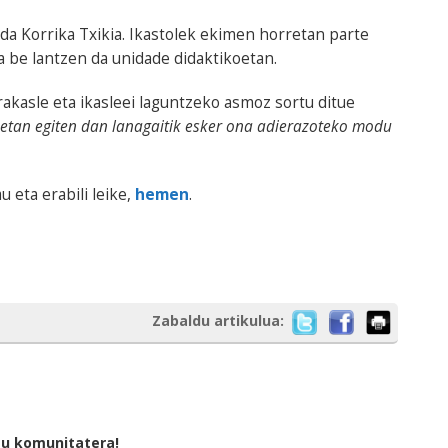
da Korrika Txikia. Ikastolek ekimen horretan parte
a be lantzen da unidade didaktikoetan.
rakasle eta ikasleei laguntzeko asmoz sortu ditue
eetan egiten dan lanagaitik esker ona adierazoteko modu
 eta erabili leike,
hemen
.
Zabaldu artikulua:
tu komunitatera!