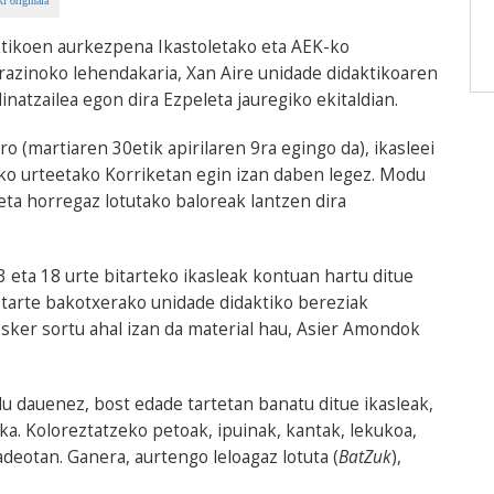
i originala
ktikoen aurkezpena Ikastoletako eta AEK-ko
erazinoko lehendakaria, Xan Aire unidade didaktikoaren
natzailea egon dira Ezpeleta jauregiko ekitaldian.
o (martiaren 30etik apirilaren 9ra egingo da), ikasleei
ko urteetako Korriketan egin izan daben legez. Modu
eta horregaz lotutako baloreak lantzen dira
3 eta 18 urte bitarteko ikasleak kontuan hartu ditue
 tarte bakotxerako unidade didaktiko bereziak
sker sortu ahal izan da material hau, Asier Amondok
du dauenez, bost edade tartetan banatu ditue ikasleak,
ka. Koloreztatzeko petoak, ipuinak, kantak, lekukoa,
deotan. Ganera, aurtengo leloagaz lotuta (
BatZuk
),