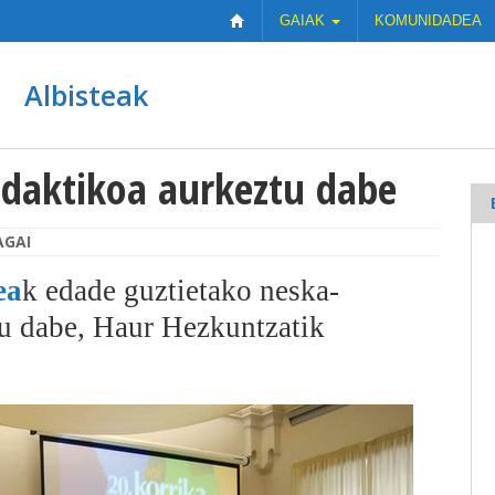
GAIAK
KOMUNIDADEA
Albisteak
idaktikoa aurkeztu dabe
AGAI
ea
k edade guztietako neska-
du dabe, Haur Hezkuntzatik