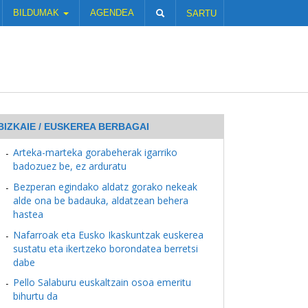
BILDUMAK
AGENDEA
SARTU
BIZKAIE / EUSKEREA BERBAGAI
Arteka-marteka gorabeherak igarriko
badozuez be, ez arduratu
Bezperan egindako aldatz gorako nekeak
alde ona be badauka, aldatzean behera
hastea
Nafarroak eta Eusko Ikaskuntzak euskerea
sustatu eta ikertzeko borondatea berretsi
dabe
Pello Salaburu euskaltzain osoa emeritu
bihurtu da