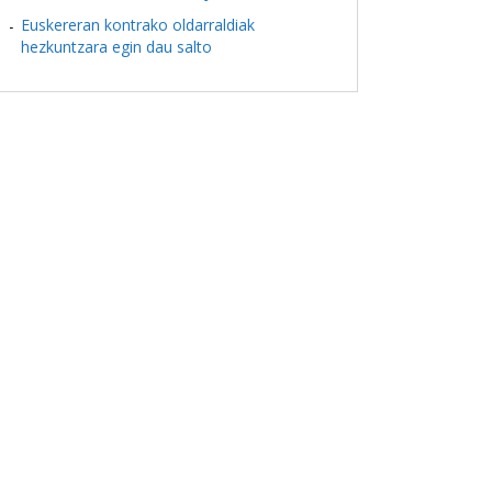
Euskereran kontrako oldarraldiak
hezkuntzara egin dau salto