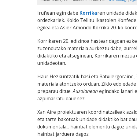
Koldo Tellitu, Asier Amondo eta Xan Aire
|
Ikusi handiago
|
Argazk
Iruñean egin dabe
Korrika
ren unidade dida
ordezkariek. Koldo Tellitu Ikastolen Konfed
egilea eta Asier Amondo Korrika 20-ko koordi
Korrikaren 20. edizinoa hastear dagoan ezker
zuzendutako materiala aurkeztu dabe, aurre
didaktiko eta atseginean, Korrikaren mezua 
unidadeotan.
Haur Hezkuntzatik hasi eta Batxilergoraino, 
materiala atontzeko orduan. Ziklo edo edade
preparau ditue.
Auzolanean
egindako lanari e
azpimarratu dauenez.
Xan Aire proiektuaren koordinatzaileak azal
eta tarte bakotxak unidade didaktiko bat dau
dokumentala... hainbat elementu dagoz unida
hainbat jarduera dagoz.