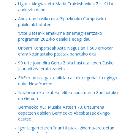
Ugaitz Alegriak eta Maria Cruickshankek Z.U.K.U.A.
aurkeztu dabe
Abuztuan hasiko dira Gipuzkoako Campuseko
pabiloiak botaten
'Etxe Betea'-k emakume zinemagileentzako
programen 2027ko deialdia edegi dau
Uribarri Konparseak Aste Nagusian 1.500 errioxar
erara kozinautako patatak banatuko ditu
90 urte joan dira Gerra Zibila hasi eta lehen Eusko
Jaurlaritzea eratu zanetik
EAEko artista gazte bik lau asteko egonaldia egingo
dabe New Yorken
Nazinoarteko skateko elitea abuztuaren 8an batuko
da Getxon
Bermeoko XLI. Musika Asteari 70. urteurrena
ospatzen dabilen Bermeoko Abesbatzak ekingo
deutso
Igor Legarretaren 'Inurri Itsuak', zinema-aretoetan