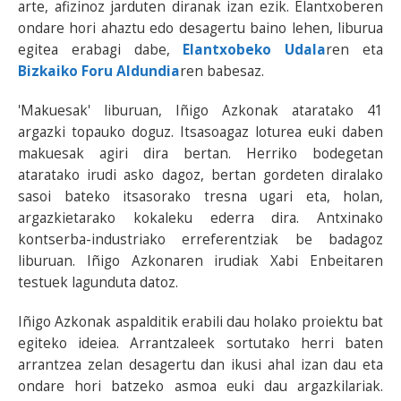
arte, afizinoz jarduten diranak izan ezik. Elantxoberen
ondare hori ahaztu edo desagertu baino lehen, liburua
egitea erabagi dabe,
Elantxobeko Udala
ren eta
Bizkaiko Foru Aldundia
ren babesaz.
'Makuesak' liburuan, Iñigo Azkonak ataratako 41
argazki topauko doguz. Itsasoagaz loturea euki daben
makuesak agiri dira bertan. Herriko bodegetan
ataratako irudi asko dagoz, bertan gordeten diralako
sasoi bateko itsasorako tresna ugari eta, holan,
argazkietarako kokaleku ederra dira. Antxinako
kontserba-industriako erreferentziak be badagoz
liburuan. Iñigo Azkonaren irudiak Xabi Enbeitaren
testuek lagunduta datoz.
Iñigo Azkonak aspalditik erabili dau holako proiektu bat
egiteko ideiea. Arrantzaleek sortutako herri baten
arrantzea zelan desagertu dan ikusi ahal izan dau eta
ondare hori batzeko asmoa euki dau argazkilariak.