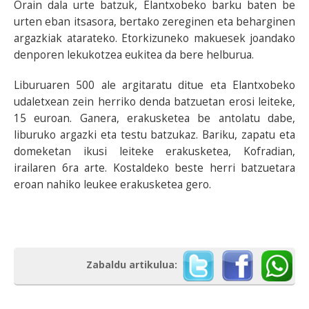
Orain dala urte batzuk, Elantxobeko barku baten be
urten eban itsasora, bertako zereginen eta beharginen
argazkiak atarateko. Etorkizuneko makuesek joandako
denporen lekukotzea eukitea da bere helburua.
Liburuaren 500 ale argitaratu ditue eta Elantxobeko
udaletxean zein herriko denda batzuetan erosi leiteke,
15 euroan. Ganera, erakusketea be antolatu dabe,
liburuko argazki eta testu batzukaz. Bariku, zapatu eta
domeketan ikusi leiteke erakusketea, Kofradian,
irailaren 6ra arte. Kostaldeko beste herri batzuetara
eroan nahiko leukee erakusketea gero.
Zabaldu artikulua: