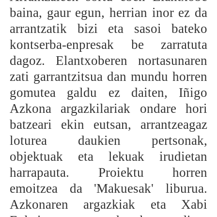
baina, gaur egun, herrian inor ez da
BEREZIAK
arrantzatik bizi eta sasoi bateko
ARGAZKIAK
kontserba-enpresak be zarratuta
dagoz. Elantxoberen nortasunaren
zati garrantzitsua dan mundu horren
... AUKERA GEHIAGO
gomutea galdu ez daiten, Iñigo
Azkona argazkilariak ondare hori
batzeari ekin eutsan, arrantzeagaz
loturea daukien pertsonak,
objektuak eta lekuak irudietan
harrapauta. Proiektu horren
emoitzea da 'Makuesak' liburua.
Azkonaren argazkiak eta Xabi