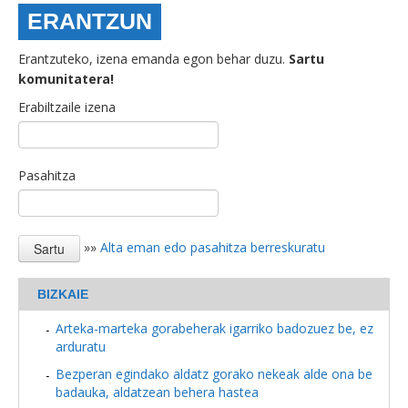
ERANTZUN
Erantzuteko, izena emanda egon behar duzu.
Sartu
komunitatera!
Erabiltzaile izena
Pasahitza
»»
Alta eman edo pasahitza berreskuratu
BIZKAIE
Arteka-marteka gorabeherak igarriko badozuez be, ez
arduratu
Bezperan egindako aldatz gorako nekeak alde ona be
badauka, aldatzean behera hastea