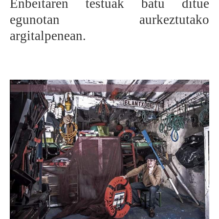
Enbeitaren testuak batu ditue
egunotan aurkeztutako
argitalpenean.