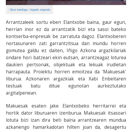
|
Ikusi handiago
|
Argazki originala
Arrantzaleek sortu eben Elantxobe baina, gaur egun,
herrian inor ez da arrantzatik bizi eta sasoi bateko
kontserba-enpresak be zarratuta dagoz. Elantxoberen
nortasunaren zati garrantzitsua dan mundu horren
gomutea galdu ez daiten, Iñigo Azkona argazkilariak
ondare hori batzeari ekin eutsan, arrantzeagaz loturea
daukien pertsonak, objektuak eta lekuak irudietan
harrapauta. Proiektu horren emoitzea da 'Makuesak'
liburua. Azkonaren argazkiak eta Xabi Enbeitaren
testuak batu ditue egunotan aurkeztutako
argitalpenean.
Makuesak esaten jake Elantxobeko herritarrei eta
hortik dator liburuaren izenburua. Makuesak itsasoari
lotuta bizi izan dira beti baina arrantzearen mundua
azkanengo hamarkadotan hilten joan da, desagertu