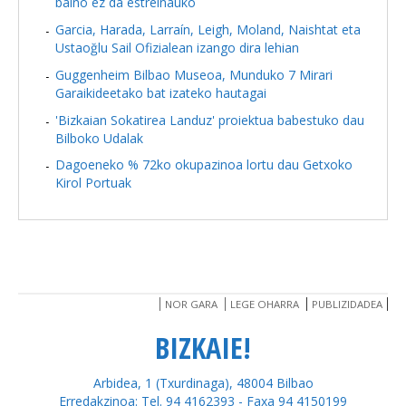
baino ez da estreinauko
Garcia, Harada, Larraín, Leigh, Moland, Naishtat eta
Ustaoğlu Sail Ofizialean izango dira lehian
Guggenheim Bilbao Museoa, Munduko 7 Mirari
Garaikideetako bat izateko hautagai
'Bizkaian Sokatirea Landuz' proiektua babestuko dau
Bilboko Udalak
Dagoeneko % 72ko okupazinoa lortu dau Getxoko
Kirol Portuak
NOR GARA
LEGE OHARRA
PUBLIZIDADEA
BIZKAIE!
Arbidea, 1 (Txurdinaga), 48004 Bilbao
Erredakzinoa: Tel. 94 4162393 - Faxa 94 4150199