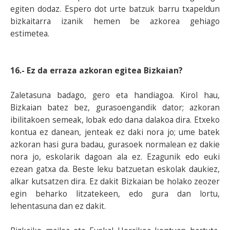
egiten dodaz. Espero dot urte batzuk barru txapeldun
bizkaitarra izanik hemen be azkorea gehiago
estimetea.
16.- Ez da erraza azkoran egitea Bizkaian?
Zaletasuna badago, gero eta handiagoa. Kirol hau,
Bizkaian batez bez, gurasoengandik dator; azkoran
ibilitakoen semeak, lobak edo dana dalakoa dira. Etxeko
kontua ez danean, jenteak ez daki nora jo; ume batek
azkoran hasi gura badau, gurasoek normalean ez dakie
nora jo, eskolarik dagoan ala ez. Ezagunik edo euki
ezean gatxa da. Beste leku batzuetan eskolak daukiez,
alkar kutsatzen dira. Ez dakit Bizkaian be holako zeozer
egin beharko litzatekeen, edo gura dan lortu,
lehentasuna dan ez dakit.