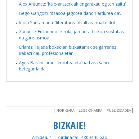
Alex Antunez: 'kale-antzerkiak engantxau egiten zaitu'
Bego Gangoiti: 'itsasoa jagotea danon ardurea da'.
Idoia Santamaria: 'literaturea itzultzea maite dot'.
Zunbeltz Fullaondo: 'kirola, jarduera fisikoa sustatzea
da gure asmoa'.
Erlantz Tejada boxeolari bizkaitarrak seigarrenez
irabazi dau profesionaletan
Agus Barandiaran: 'emotea eta hartzea sano
betegarria da'.
NOR GARA
LEGE OHARRA
PUBLIZIDADEA
BIZKAIE!
Arbidea, 1 (Txurdinaga), 48004 Bilbao