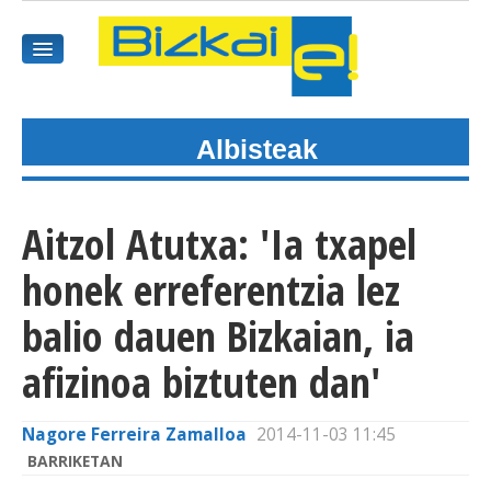
Albisteak
HASIEREA
HARPIDETU
Aitzol Atutxa: 'Ia txapel
GAIAK
honek erreferentzia lez
AGENDEA
balio dauen Bizkaian, ia
afizinoa biztuten dan'
KOMUNITATEA
ALBISTE GUZTIAK
Nagore Ferreira Zamalloa
2014-11-03 11:45
BARRIKETAN
BIDEOAK