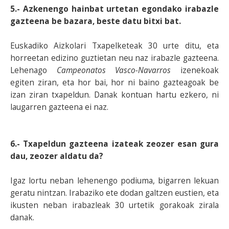
5.- Azkenengo hainbat urtetan egondako irabazle
gazteena be bazara, beste datu bitxi bat.
Euskadiko Aizkolari Txapelketeak 30 urte ditu, eta
horreetan edizino guztietan neu naz irabazle gazteena.
Lehenago
Campeonatos Vasco-Navarros
izenekoak
egiten ziran, eta hor bai, hor ni baino gazteagoak be
izan ziran txapeldun. Danak kontuan hartu ezkero, ni
laugarren gazteena ei naz.
6.- Txapeldun gazteena izateak zeozer esan gura
dau, zeozer aldatu da?
Igaz lortu neban lehenengo podiuma, bigarren lekuan
geratu nintzan. Irabaziko ete dodan galtzen eustien, eta
ikusten neban irabazleak 30 urtetik gorakoak zirala
danak.