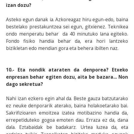
izan dozu?
Asteko egun danak ia. Azkoreagaz hiru egun-edo, baina
bestelako prestakuntzea sei egun, gitxienez. Teknikea
ondo menperatu behar da 40 minutuko lana egiteko.
Fondo fisiko handia behar da, era hori lantzeko
bizikletan edo mendian gora eta behera ibilten naz.
10.- Eta nondik ataraten da denporea? Etxeko
enpresan behar egiten dozu, aita be bazara... Non
dago sekretua?
Nahi izan ezkero egin ahal da. Beste gauza batzutarako
ez neuke denporarik aterako, baina holakoetarako bai.
Sakrifizioaren emoitzea izatea motibazino handia da,
errepetiduteko gogoa emoten dau. Erraza ez da, dana
dala. Eztabaidak be badakarz. Urtea luzea da, eta