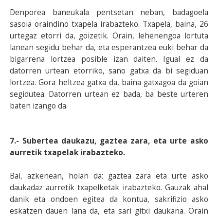
Denporea baneukala pentsetan neban, badagoela
sasoia oraindino txapela irabazteko. Txapela, baina, 26
urtegaz etorri da, goizetik. Orain, lehenengoa lortuta
lanean segidu behar da, eta esperantzea euki behar da
bigarrena lortzea posible izan daiten. Igual ez da
datorren urtean etorriko, sano gatxa da bi segiduan
lortzea. Gora heltzea gatxa da, baina gatxagoa da goian
segidutea. Datorren urtean ez bada, ba beste urteren
baten izango da.
7.- Subertea daukazu, gaztea zara, eta urte asko
aurretik txapelak irabazteko.
Bai, azkenean, holan da; gaztea zara eta urte asko
daukadaz aurretik txapelketak irabazteko. Gauzak ahal
danik eta ondoen egitea da kontua, sakrifizio asko
eskatzen dauen lana da, eta sari gitxi daukana. Orain