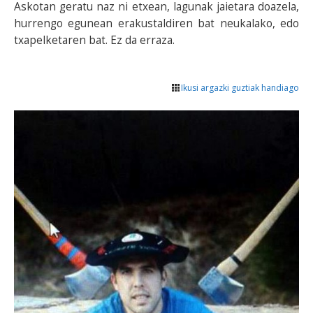
Askotan geratu naz ni etxean, lagunak jaietara doazela,
hurrengo egunean erakustaldiren bat neukalako, edo
txapelketaren bat. Ez da erraza.
Ikusi argazki guztiak handiago