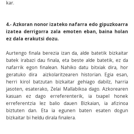
kar.
4.- Azkoran nonor izateko nafarra edo gipuzkoarra
izatea derrigorra zala emoten eban, baina holan
ez dala erakutsi dozu.
Aurtengo finala berezia izan da, alde batetik bizkaitar
batek irabazi dau finala, eta beste alde batetik, ez da
nafarrik egon finalean. Nahiko datu bitxiak dira, hor
geratuko dira aizkolaritzearen historian. Egia esan,
herri kirol batzutan bizkaitar gehiago dabilz, harria
jasoten, esaterako, Zelai Mallabikoa dago. Azkorearen
kasuan ez dago erreferenterik, ia txapel honek
erreferentzia lez balio dauen Bizkaian, ia afizinoa
biztuten dan. Eta ia egunen baten esaten dogun
bizkaitar bi heldu dirala finalera.