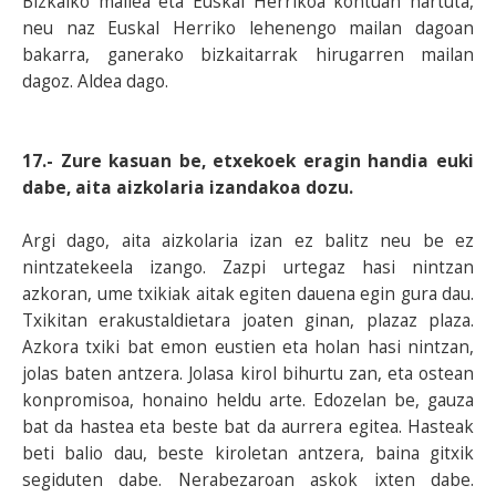
Bizkaiko mailea eta Euskal Herrikoa kontuan hartuta,
neu naz Euskal Herriko lehenengo mailan dagoan
bakarra, ganerako bizkaitarrak hirugarren mailan
dagoz. Aldea dago.
17.- Zure kasuan be, etxekoek eragin handia euki
dabe, aita aizkolaria izandakoa dozu.
Argi dago, aita aizkolaria izan ez balitz neu be ez
nintzatekeela izango. Zazpi urtegaz hasi nintzan
azkoran, ume txikiak aitak egiten dauena egin gura dau.
Txikitan erakustaldietara joaten ginan, plazaz plaza.
Azkora txiki bat emon eustien eta holan hasi nintzan,
jolas baten antzera. Jolasa kirol bihurtu zan, eta ostean
konpromisoa, honaino heldu arte. Edozelan be, gauza
bat da hastea eta beste bat da aurrera egitea. Hasteak
beti balio dau, beste kiroletan antzera, baina gitxik
segiduten dabe. Nerabezaroan askok ixten dabe.