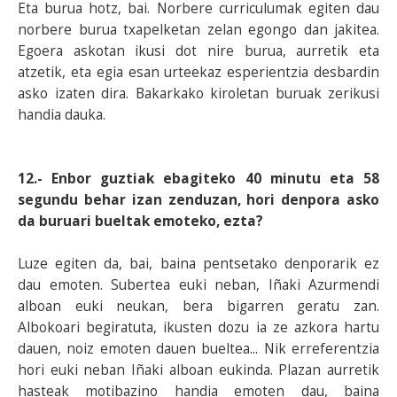
Eta burua hotz, bai. Norbere curriculumak egiten dau
norbere burua txapelketan zelan egongo dan jakitea.
Egoera askotan ikusi dot nire burua, aurretik eta
atzetik, eta egia esan urteekaz esperientzia desbardin
asko izaten dira. Bakarkako kiroletan buruak zerikusi
handia dauka.
12.- Enbor guztiak ebagiteko 40 minutu eta 58
segundu behar izan zenduzan, hori denpora asko
da buruari bueltak emoteko, ezta?
Luze egiten da, bai, baina pentsetako denporarik ez
dau emoten. Subertea euki neban, Iñaki Azurmendi
alboan euki neukan, bera bigarren geratu zan.
Albokoari begiratuta, ikusten dozu ia ze azkora hartu
dauen, noiz emoten dauen bueltea... Nik erreferentzia
hori euki neban Iñaki alboan eukinda. Plazan aurretik
hasteak motibazino handia emoten dau, baina