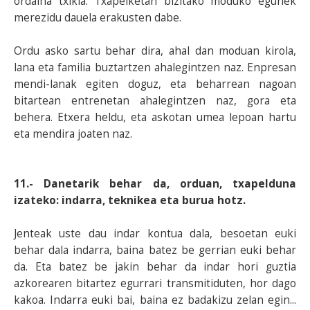
ordaina txikia. Txapelketan bizitako moduko egunek
merezidu dauela erakusten dabe.
Ordu asko sartu behar dira, ahal dan moduan kirola,
lana eta familia buztartzen ahalegintzen naz. Enpresan
mendi-lanak egiten doguz, eta beharrean nagoan
bitartean entrenetan ahalegintzen naz, gora eta
behera. Etxera heldu, eta askotan umea lepoan hartu
eta mendira joaten naz.
11.- Danetarik behar da, orduan, txapelduna
izateko: indarra, teknikea eta burua hotz.
Jenteak uste dau indar kontua dala, besoetan euki
behar dala indarra, baina batez be gerrian euki behar
da. Eta batez be jakin behar da indar hori guztia
azkorearen bitartez egurrari transmitiduten, hor dago
kakoa. Indarra euki bai, baina ez badakizu zelan egin...