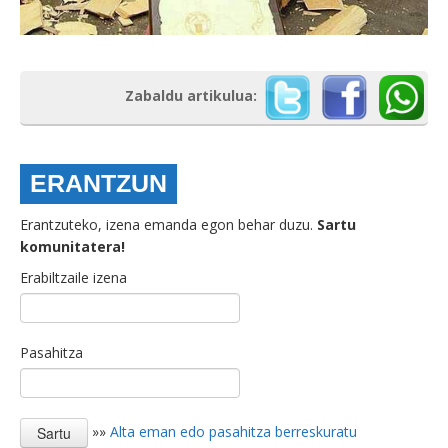
Zabaldu artikulua:
ERANTZUN
Erantzuteko, izena emanda egon behar duzu.
Sartu
komunitatera!
Erabiltzaile izena
Pasahitza
»»
Alta eman edo pasahitza berreskuratu