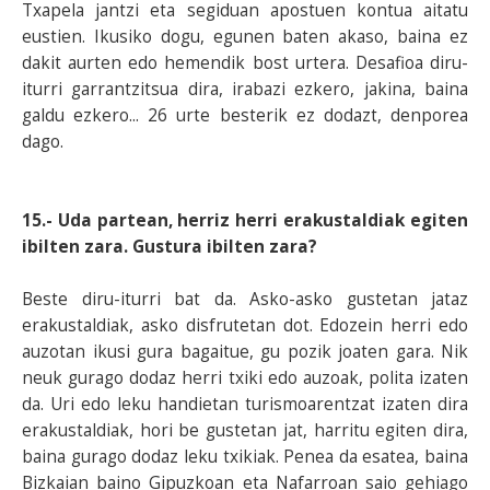
Txapela jantzi eta segiduan apostuen kontua aitatu
eustien. Ikusiko dogu, egunen baten akaso, baina ez
dakit aurten edo hemendik bost urtera. Desafioa diru-
iturri garrantzitsua dira, irabazi ezkero, jakina, baina
galdu ezkero... 26 urte besterik ez dodazt, denporea
dago.
15.- Uda partean, herriz herri erakustaldiak egiten
ibilten zara. Gustura ibilten zara?
Beste diru-iturri bat da. Asko-asko gustetan jataz
erakustaldiak, asko disfrutetan dot. Edozein herri edo
auzotan ikusi gura bagaitue, gu pozik joaten gara. Nik
neuk gurago dodaz herri txiki edo auzoak, polita izaten
da. Uri edo leku handietan turismoarentzat izaten dira
erakustaldiak, hori be gustetan jat, harritu egiten dira,
baina gurago dodaz leku txikiak. Penea da esatea, baina
Bizkaian baino Gipuzkoan eta Nafarroan saio gehiago