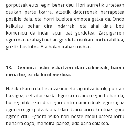
gorputzak eutsi egin behar dau. Hori aurretik urtetean
daukan parte txarra, atzetik datorrenak harrapetea
posible dala, eta horri bueltea emotea gatxa da. Ondo
kalkulau behar dira indarrak, eta ahal dala beti
komenidu da indar apur bat gordetea. Zazpigarren
egurrean erabagi neban gordeta neukan hori erabiltea,
guztiz hustutea. Eta holan irabazi neban.
13.- Denpora asko eskatzen dau azkoreak, baina
dirua be, ez da kirol merkea.
Nahiko karua da. Finanzazino eta laguntza barik, puntan
bazagoz, defizitarioa da. Egurra ordaindu egin behar da,
horregaitik ezin dira egin entrenamenduak egurragaz
egunero; gorputzak ahal dau, baina aurrekontuak gora
egiten dau. Egoera fisiko hori beste modu batera lortu
beharra dago, mendira joanez, edo dana dalakoa.