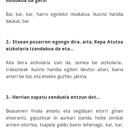
modukoa da gero!
Bai, kar, kar, harro egoteko modukoa. Ilusino handia
daukat, bai.
2.- Etxean pozarren egongo dira, aita, Kepa Atutxa
aizkolaria izandakoa da eta...
Aita bera aizkolaria izan da, semea be aizkolaria...
Irabazteak ilusino handia egiten deutso aitari, baina
amari be bai, eta etxeko guztiei, jakina.
3.- Herrian ospatu zenduela entzun dot...
Beasainen finala amaitu eta segiduan etorri ginan
etxerantz, gipuzkoar bi aurkari izanda, hobe zenbat
arinen etortea, txapela galdu baino lehenago, kar, kar,