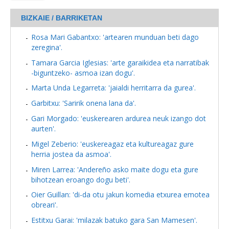
BIZKAIE / BARRIKETAN
Rosa Mari Gabantxo: 'artearen munduan beti dago
zeregina'.
Tamara Garcia Iglesias: 'arte garaikidea eta narratibak
-biguntzeko- asmoa izan dogu'.
Marta Unda Legarreta: 'jaialdi herritarra da gurea'.
Garbitxu: 'Saririk onena lana da'.
Gari Morgado: 'euskerearen ardurea neuk izango dot
aurten'.
Migel Zeberio: 'euskereagaz eta kultureagaz gure
herria jostea da asmoa'.
Miren Larrea: 'Andereño asko maite dogu eta gure
bihotzean eroango dogu beti'.
Oier Guillan: 'di-da otu jakun komedia etxurea emotea
obreari'.
Estitxu Garai: 'milazak batuko gara San Mamesen'.