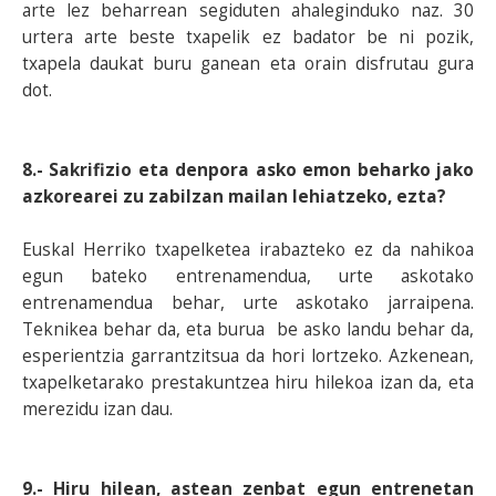
arte lez beharrean segiduten ahaleginduko naz. 30
urtera arte beste txapelik ez badator be ni pozik,
txapela daukat buru ganean eta orain disfrutau gura
dot.
8.- Sakrifizio eta denpora asko emon beharko jako
azkorearei zu zabilzan mailan lehiatzeko, ezta?
Euskal Herriko txapelketea irabazteko ez da nahikoa
egun bateko entrenamendua, urte askotako
entrenamendua behar, urte askotako jarraipena.
Teknikea behar da, eta burua be asko landu behar da,
esperientzia garrantzitsua da hori lortzeko. Azkenean,
txapelketarako prestakuntzea hiru hilekoa izan da, eta
merezidu izan dau.
9.- Hiru hilean, astean zenbat egun entrenetan