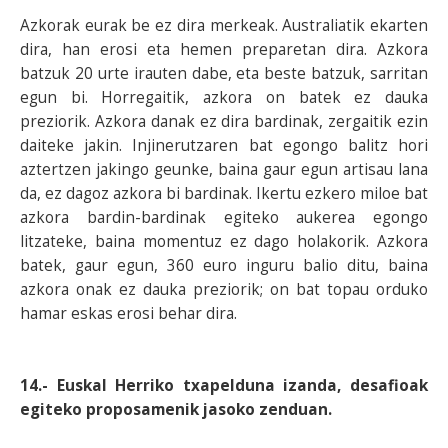
Azkorak eurak be ez dira merkeak. Australiatik ekarten
dira, han erosi eta hemen preparetan dira. Azkora
batzuk 20 urte irauten dabe, eta beste batzuk, sarritan
egun bi. Horregaitik, azkora on batek ez dauka
preziorik. Azkora danak ez dira bardinak, zergaitik ezin
daiteke jakin. Injinerutzaren bat egongo balitz hori
aztertzen jakingo geunke, baina gaur egun artisau lana
da, ez dagoz azkora bi bardinak. Ikertu ezkero miloe bat
azkora bardin-bardinak egiteko aukerea egongo
litzateke, baina momentuz ez dago holakorik. Azkora
batek, gaur egun, 360 euro inguru balio ditu, baina
azkora onak ez dauka preziorik; on bat topau orduko
hamar eskas erosi behar dira.
14.- Euskal Herriko txapelduna izanda, desafioak
egiteko proposamenik jasoko zenduan.