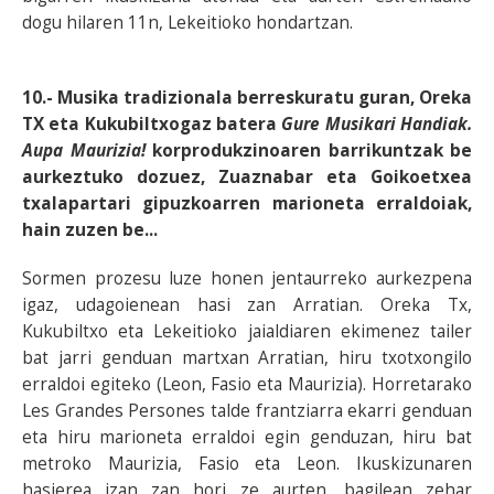
dogu hilaren 11n, Lekeitioko hondartzan.
10.- Musika tradizionala berreskuratu guran, Oreka
TX eta Kukubiltxogaz batera
Gure Musikari Handiak.
Aupa Maurizia!
korprodukzinoaren barrikuntzak be
aurkeztuko dozuez, Zuaznabar eta Goikoetxea
txalapartari gipuzkoarren marioneta erraldoiak,
hain zuzen be...
Sormen prozesu luze honen jentaurreko aurkezpena
igaz, udagoienean hasi zan Arratian. Oreka Tx,
Kukubiltxo eta Lekeitioko jaialdiaren ekimenez tailer
bat jarri genduan martxan Arratian, hiru txotxongilo
erraldoi egiteko (Leon, Fasio eta Maurizia). Horretarako
Les Grandes Persones talde frantziarra ekarri genduan
eta hiru marioneta erraldoi egin genduzan, hiru bat
metroko Maurizia, Fasio eta Leon. Ikuskizunaren
hasierea izan zan hori ze aurten, bagilean zehar