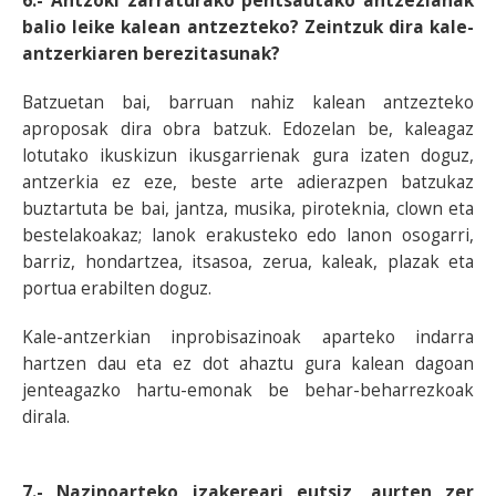
6.- Antzoki zarraturako pentsautako antzezlanak
balio leike kalean antzezteko? Zeintzuk dira kale-
antzerkiaren berezitasunak?
Batzuetan bai, barruan nahiz kalean antzezteko
aproposak dira obra batzuk. Edozelan be, kaleagaz
lotutako ikuskizun ikusgarrienak gura izaten doguz,
antzerkia ez eze, beste arte adierazpen batzukaz
buztartuta be bai, jantza, musika, piroteknia, clown eta
bestelakoakaz; lanok erakusteko edo lanon osogarri,
barriz, hondartzea, itsasoa, zerua, kaleak, plazak eta
portua erabilten doguz.
Kale-antzerkian inprobisazinoak aparteko indarra
hartzen dau eta ez dot ahaztu gura kalean dagoan
jenteagazko hartu-emonak be behar-beharrezkoak
dirala.
7.- Nazinoarteko izakereari eutsiz, aurten zer