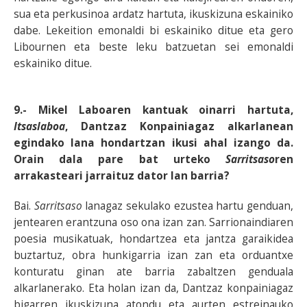
sua eta perkusinoa ardatz hartuta, ikuskizuna eskainiko
dabe. Lekeition emonaldi bi eskainiko ditue eta gero
Libournen eta beste leku batzuetan sei emonaldi
eskainiko ditue.
9.- Mikel Laboaren kantuak oinarri hartuta,
Itsaslaboa
, Dantzaz Konpainiagaz alkarlanean
egindako lana hondartzan ikusi ahal izango da.
Orain dala pare bat urteko
Sarritsaso
ren
arrakasteari jarraituz dator lan barria?
Bai.
Sarritsaso
lanagaz sekulako ezustea hartu genduan,
jentearen erantzuna oso ona izan zan. Sarrionaindiaren
poesia musikatuak, hondartzea eta jantza garaikidea
buztartuz, obra hunkigarria izan zan eta orduantxe
konturatu ginan ate barria zabaltzen genduala
alkarlanerako. Eta holan izan da, Dantzaz konpainiagaz
bigarren ikuskizuna atondu eta aurten estreinauko