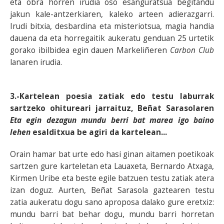
eta obra horren irudia oso esanguratsua begitandu
jakun kale-antzerkiaren, kaleko arteen adierazgarri.
Irudi bitxia, desbardina eta misteriotsua, magia handia
dauena da eta horregaitik aukeratu genduan 25 urtetik
gorako ibilbidea egin dauen Markeliñeren
Carbon Club
lanaren irudia.
3.-Kartelean poesia zatiak edo testu laburrak
sartzeko ohitureari jarraituz, Beñat Sarasolaren
Eta egin dezagun mundu berri bat marea igo baino
lehen
esalditxua be agiri da kartelean...
Orain hamar bat urte edo hasi ginan aitamen poetikoak
sartzen gure karteletan eta Lauaxeta, Bernardo Atxaga,
Kirmen Uribe eta beste egile batzuen testu zatiak atera
izan doguz. Aurten, Beñat Sarasola gaztearen testu
zatia aukeratu dogu sano aproposa dalako gure eretxiz:
mundu barri bat behar dogu, mundu barri horretan