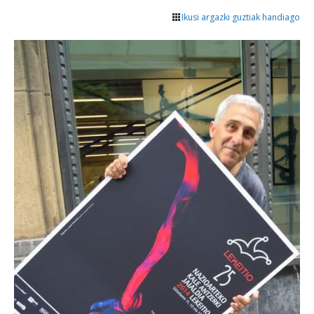
Ikusi argazki guztiak handiago