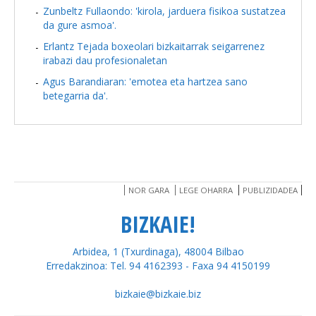
Zunbeltz Fullaondo: 'kirola, jarduera fisikoa sustatzea
da gure asmoa'.
Erlantz Tejada boxeolari bizkaitarrak seigarrenez
irabazi dau profesionaletan
Agus Barandiaran: 'emotea eta hartzea sano
betegarria da'.
NOR GARA
LEGE OHARRA
PUBLIZIDADEA
BIZKAIE!
Arbidea, 1 (Txurdinaga), 48004 Bilbao
Erredakzinoa: Tel. 94 4162393 - Faxa 94 4150199
bizkaie@bizkaie.biz