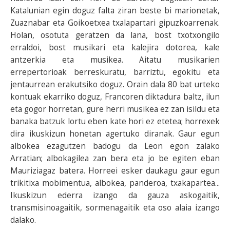
Katalunian egin doguz falta ziran beste bi marionetak,
Zuaznabar eta Goikoetxea txalapartari gipuzkoarrenak.
Holan, osotuta geratzen da lana, bost txotxongilo
erraldoi, bost musikari eta kalejira dotorea, kale
antzerkia eta musikea. Aitatu musikarien
errepertorioak berreskuratu, barriztu, egokitu eta
jentaurrean erakutsiko doguz. Orain dala 80 bat urteko
kontuak ekarriko doguz, Francoren diktadura baltz, ilun
eta gogor horretan, gure herri musikea ez zan isildu eta
banaka batzuk lortu eben kate hori ez etetea; horrexek
dira ikuskizun honetan agertuko diranak. Gaur egun
albokea ezagutzen badogu da Leon egon zalako
Arratian; albokagilea zan bera eta jo be egiten eban
Mauriziagaz batera. Horreei esker daukagu gaur egun
trikitixa mobimentua, albokea, panderoa, txakapartea...
Ikuskizun ederra izango da gauza askogaitik,
transmisinoagaitik, sormenagaitik eta oso alaia izango
dalako.