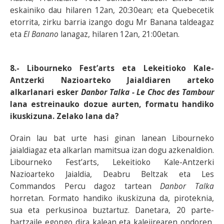
eskainiko dau hilaren 12an, 20:30ean; eta Quebecetik
etorrita, zirku barria izango dogu Mr Banana taldeagaz
eta
El Banano
lanagaz, hilaren 12an, 21:00etan.
8.- Libourneko Fest’arts eta Lekeitioko Kale-
Antzerki Nazioarteko Jaialdiaren arteko
alkarlanari esker
Danbor Talka - Le Choc des Tambour
lana estreinauko dozue aurten, formatu handiko
ikuskizuna. Zelako lana da?
Orain lau bat urte hasi ginan lanean Libourneko
jaialdiagaz eta alkarlan mamitsua izan dogu azkenaldion.
Libourneko Fest’arts, Lekeitioko Kale-Antzerki
Nazioarteko Jaialdia, Deabru Beltzak eta Les
Commandos Percu dagoz tartean
Danbor Talka
horretan. Formato handiko ikuskizuna da, piroteknia,
sua eta perkusinoa buztartuz. Danetara, 20 parte-
hartzaile egongo dira kalean eta kalejirearen ondoren,