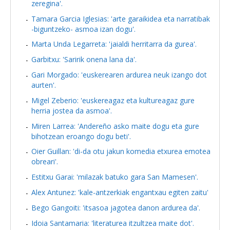
zeregina'.
Tamara Garcia Iglesias: 'arte garaikidea eta narratibak
-biguntzeko- asmoa izan dogu'.
Marta Unda Legarreta: 'jaialdi herritarra da gurea'.
Garbitxu: 'Saririk onena lana da'.
Gari Morgado: 'euskerearen ardurea neuk izango dot
aurten'.
Migel Zeberio: 'euskereagaz eta kultureagaz gure
herria jostea da asmoa'.
Miren Larrea: 'Andereño asko maite dogu eta gure
bihotzean eroango dogu beti'.
Oier Guillan: 'di-da otu jakun komedia etxurea emotea
obreari'.
Estitxu Garai: 'milazak batuko gara San Mamesen'.
Alex Antunez: 'kale-antzerkiak engantxau egiten zaitu'
Bego Gangoiti: 'itsasoa jagotea danon ardurea da'.
Idoia Santamaria: 'literaturea itzultzea maite dot'.