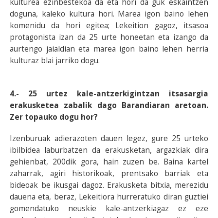
kulturea ezinbestekoa da eta hori da guk eskaintzen
doguna, kaleko kultura hori. Marea igon baino lehen
komenidu da hori egitea; Lekeition gagoz, itsasoa
protagonista izan da 25 urte honeetan eta izango da
aurtengo jaialdian eta marea igon baino lehen herria
kulturaz blai jarriko dogu.
4.- 25 urtez kale-antzerkigintzan itsasargia
erakusketea zabalik dago Barandiaran aretoan.
Zer topauko dogu hor?
Izenburuak adierazoten dauen legez, gure 25 urteko
ibilbidea laburbatzen da erakusketan, argazkiak dira
gehienbat, 200dik gora, hain zuzen be. Baina kartel
zaharrak, agiri historikoak, prentsako barriak eta
bideoak be ikusgai dagoz. Erakusketa bitxia, merezidu
dauena eta, beraz, Lekeitiora hurreratuko diran guztiei
gomendatuko neuskie kale-antzerkiagaz ez eze