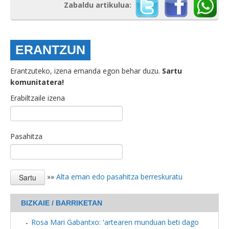
Zabaldu artikulua:
ERANTZUN
Erantzuteko, izena emanda egon behar duzu.
Sartu
komunitatera!
Erabiltzaile izena
Pasahitza
»»
Alta eman edo pasahitza berreskuratu
BIZKAIE / BARRIKETAN
Rosa Mari Gabantxo: 'artearen munduan beti dago