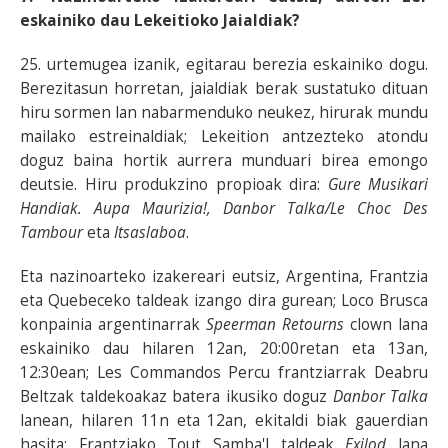
eskainiko dau Lekeitioko Jaialdiak?
25. urtemugea izanik, egitarau berezia eskainiko dogu.
Berezitasun horretan, jaialdiak berak sustatuko dituan
hiru sormen lan nabarmenduko neukez, hirurak mundu
mailako estreinaldiak; Lekeition antzezteko atondu
doguz baina hortik aurrera munduari birea emongo
deutsie. Hiru produkzino propioak dira:
Gure Musikari
Handiak. Aupa Maurizia!, Danbor Talka/Le Choc Des
Tambour
eta
Itsaslaboa
.
Eta nazinoarteko izakereari eutsiz, Argentina, Frantzia
eta Quebeceko taldeak izango dira gurean; Loco Brusca
konpainia argentinarrak
Speerman Retourns
clown lana
eskainiko dau hilaren 12an, 20:00retan eta 13an,
12:30ean; Les Commandos Percu frantziarrak Deabru
Beltzak taldekoakaz batera ikusiko doguz
Danbor Talka
lanean, hilaren 11n eta 12an, ekitaldi biak gauerdian
hasita; Frantziako Tout Samba'l taldeak
Exilod
lana