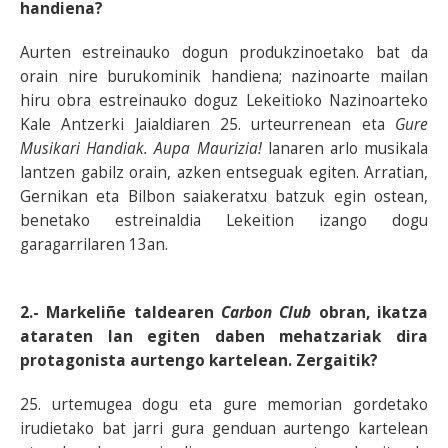
handiena?
Aurten estreinauko dogun produkzinoetako bat da
orain nire burukominik handiena; nazinoarte mailan
hiru obra estreinauko doguz Lekeitioko Nazinoarteko
Kale Antzerki Jaialdiaren 25. urteurrenean eta
Gure
Musikari Handiak. Aupa Maurizia!
lanaren arlo musikala
lantzen gabilz orain, azken entseguak egiten. Arratian,
Gernikan eta Bilbon saiakeratxu batzuk egin ostean,
benetako estreinaldia Lekeition izango dogu
garagarrilaren 13an.
2.- Markeliñe taldearen
Carbon Club
obran, ikatza
ataraten lan egiten daben mehatzariak dira
protagonista aurtengo kartelean. Zergaitik?
25. urtemugea dogu eta gure memorian gordetako
irudietako bat jarri gura genduan aurtengo kartelean