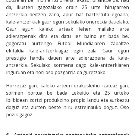
Edozelan be, momentu onena, akaso, oraintxe da, hau
da, ikusten gagozalako orain 25 urte hirugarren
antzerkia deitzen zana, apur bat baztertuta egoana,
kale-antzerkiak gaur egun sekulako oneretxia dauelako.
Gaur egun kaleko arteak lehen mailako arte
adierazpenak dira eta datu lez baino ez bada be,
gogoratu aurtengo Futbol Mundialaren zabaltze
ekitaldia kale-antzerkiagaz egin zala. Gaur egun
prestigio handia dauen arte adierazpena da kale-
antzerkia. Sekulako sormena dago kale-antzerkiaren
inguruan eta hori oso pozgarria da guretzako.
Horrezaz gan, kaleko arteen erakusleiho izateaz gan,
sormen portua be bada Lekeitio eta 25 urteko
ibilbidean zortzi produkzino propio landu eta aurkeztu
doguz eta aurten beste hiru estreinauko doguz. Oso
pozik gagoz.