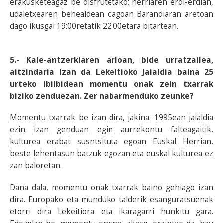
erakusketeagaz be disfrutetako; herriaren erdi-erdian,
udaletxearen behealdean dagoan Barandiaran aretoan
dago ikusgai 19:00retatik 22:00etara bitartean.
5.- Kale-antzerkiaren arloan, bide urratzailea,
aitzindaria izan da Lekeitioko Jaialdia baina 25
urteko ibilbidean momentu onak zein txarrak
biziko zenduezan. Zer nabarmenduko zeunke?
Momentu txarrak be izan dira, jakina. 1995ean jaialdia
ezin izan genduan egin aurrekontu falteagaitik,
kulturea erabat susntsituta egoan Euskal Herrian,
beste lehentasun batzuk egozan eta euskal kulturea ez
zan baloretan.
Dana dala, momentu onak txarrak baino gehiago izan
dira. Europako eta munduko talderik esanguratsuenak
etorri dira Lekeitiora eta ikaragarri hunkitu gara.