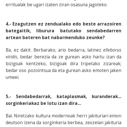
erritualak be ugari izaten ziran osasuna jagoteko.
4.- Ezagutzen ez zendualako edo beste arrazoiren
bategaitik, liburura batutako sendabedarren
artean bateren bat nabarmenduko zeunke?
Ba, ez dakit. Berbarako, ario bedarra, latinez
elleborus
viridis
, bedar berezia da ze gurean asko hartu izan da
bizigoak kentzeko, bizigoak dira tripetako zizareak;
bedar oso pozointsua da eta gurean asko emoten jaken
umeei.
5.- Sendabedarrak, kataplasmak, kuranderak...
sorginkeriakaz be lotu izan dira...
Bai. Niretzako kultura modernoak herri jakituriari emon
deutson izena da sorginkeria berbea, zeozelan jakituria