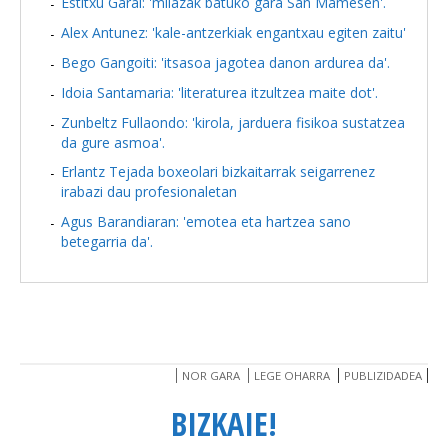
Estitxu Garai: 'milazak batuko gara San Mamesen'.
Alex Antunez: 'kale-antzerkiak engantxau egiten zaitu'
Bego Gangoiti: 'itsasoa jagotea danon ardurea da'.
Idoia Santamaria: 'literaturea itzultzea maite dot'.
Zunbeltz Fullaondo: 'kirola, jarduera fisikoa sustatzea
da gure asmoa'.
Erlantz Tejada boxeolari bizkaitarrak seigarrenez
irabazi dau profesionaletan
Agus Barandiaran: 'emotea eta hartzea sano
betegarria da'.
NOR GARA
LEGE OHARRA
PUBLIZIDADEA
BIZKAIE!