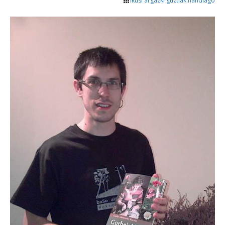
Ikusi argazki guztiak handiago