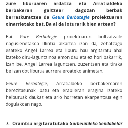
zure liburuaren ardatza eta Arratialdeko
berbakeran galtzear dagozan berbak
berreskuratzea da
Geure Berbategie
proiektuaren
oinarrietako bat. Ba al da loturarik bien artean?
Bai.
Gure Berbategie
proiektuaren bultzatzaile
nagusienetakoa Illintia alkartea izan da, zehatzago
esateko Angel Larrea eta liburu hau argitaratu ahal
izateko diru-laguntzinoa emon dau eta ez hori bakarrik,
izan be, Angel Larrea laguntzen, zuzentzen eta tiraka
be izan dot liburua aurrera eroateko animetan.
Geure Berbategie
, Arratialdeko berbakerearen
berezitasunak batu eta erabileran eragina izateko
helburuak daukaz eta arlo horretan ekarpentxua egin
dogulakoan nago.
7.- Oraintsu argitaratutako
Gorbeialdeko Sendabelar