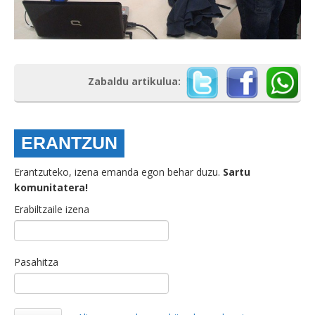
Zabaldu artikulua:
ERANTZUN
Erantzuteko, izena emanda egon behar duzu.
Sartu
komunitatera!
Erabiltzaile izena
Pasahitza