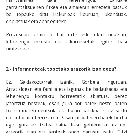
mantzanillea dala lehenengoa. Landare
garrantzitsuenen fitxea eta amaieran errezeta batzuk
be topauko ditu irakurleak liburuan, ukenduak,
enplastuak eta abar egiteko.
Prozesuari orain 6 bat urte edo ekin neutsan,
lehenengo inkesta eta alkarrizketak egiten hasi
nintzanean.
2.- Informanteak topetako arazorik izan dozu?
Ez. Galdakoztarrak izanik, Gorbeia inguruan,
Arratialdean eta familia eta lagunak be badaukadaz eta
lehenengo kontaktu horreetatik abiatuta, berez
jatortzuz besteak, esan gura dot batek beste baten
barri emoten deutsula eta holan nahikoa erraz sortu
dot informanteen sarea. Pasau jat bateren batek berba
egin gura ez izatea baina kasu gehienetan ez dot
arazorik izan eta jenteak ondo hartzen zaitu. Gitxi