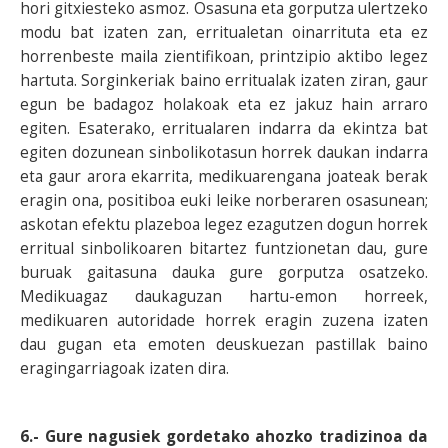
hori gitxiesteko asmoz. Osasuna eta gorputza ulertzeko
modu bat izaten zan, erritualetan oinarrituta eta ez
horrenbeste maila zientifikoan, printzipio aktibo legez
hartuta. Sorginkeriak baino erritualak izaten ziran, gaur
egun be badagoz holakoak eta ez jakuz hain arraro
egiten. Esaterako, erritualaren indarra da ekintza bat
egiten dozunean sinbolikotasun horrek daukan indarra
eta gaur arora ekarrita, medikuarengana joateak berak
eragin ona, positiboa euki leike norberaren osasunean;
askotan efektu plazeboa legez ezagutzen dogun horrek
erritual sinbolikoaren bitartez funtzionetan dau, gure
buruak gaitasuna dauka gure gorputza osatzeko.
Medikuagaz daukaguzan hartu-emon horreek,
medikuaren autoridade horrek eragin zuzena izaten
dau gugan eta emoten deuskuezan pastillak baino
eragingarriagoak izaten dira.
6.- Gure nagusiek gordetako ahozko tradizinoa da