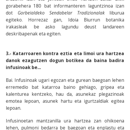
gorabehera 180 bat informanteren laguntzinoa izan
dot
Gorbeialdeko Sendabelar Tradizionalak
liburua
egiteko. Horrezaz gan, Idoia Biurrun botanika
irakasleak be asko lagundu deust landareen
deskribapenak eta egiten.
3.- Katarroaren kontra eztia eta limoi ura hartzea
danok ezagutzen dogun botikea da baina badira
infusinoak be...
Bai. Infusinoak ugari egozan eta gurean baegoan lehen
erremedio bat katarroa baino gehiago, gripea eta
kalenturea kentzeko, hau da, asunekaz plegazinoak
emotea lepoan, asunek hartu eta igurtzaldiak egitea
lepoan.
Infusinoetan mantzanilla ura hartzea zan ohikoena
lehen, pulmoni bedarra be baegoan eta enplastu eta