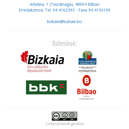
Arbidea, 1 (Txurdinaga), 48004 Bilbao
Erredakzinoa: Tel. 94 4162393 - Faxa 94 4150199
bizkaie@bizkaie.biz
Babesleak:
Codesyntaxek
garatua