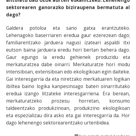
antolatu dau UEUk aurten eskaintzeko. Lehenengo
sektorearen ganorazko biziraupena bermatuta al
dago?
Galdera potoloa eta sano gatxa erantzuteko.
Lehenagoko baserriaren eredua gaur ezerezean dago;
familiarentzako jarduera nagusi izateari aspaldi itxi
eutson baina jarduera eredu hori bertan behera dago.
Gaur egungo ia eredu gehienek produzidu eta
merkaturatzea dabe oinarri. Merkaturatze hori modu
intensiboan, extensiboan edo ekologikoan egin daiteke.
Gai interesgarria da eta niretzako merkatuaren logikan
ibiltea baino logika kanpesinoago baten oinarritutako
eredua izango litzateke interesgarriena. Era berean,
merkaturatzeko prozesu horretan, konsumo
taldeentzako produkzinoan, produkzino ekologikoan
eta espezializau dira asko eta gai interesgarria da. Hor
dago lehenengo sektorearentzako urtenbidea.