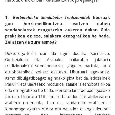
hartuta, ondoko barriketaldia izan dogu egileagaz.
1.-
Gorbeialdeko Sendabelar Tradizionalak
liburuak
gure herri-medikuntzea osotzen daben
sendabelarrak ezagutzeko aukerea dakar. Gida
praktikoa ez eze, saiakera etnografikoa be bada.
Zein izan da zure asmoa?
Doktorego-tesia izan da egin dodana Karrantza,
Gorbeialdea eta Arabako bailaratan jakituria
tradizionaleko sendabedarrak gogoan hartuta, arlo
etnobotanikoa zehatz esateko. Liburuari jagokonez,
asmo dibulgatiboagaz egindako gida bat da, edozeinek
irakurri eta ulertzeko modukoa; saiakera etnobotanikoa
edo etnografikoa be bada, ikerketa lana be badagoalako
tartean. Liburura 118 landare batu dodaz erabilerearen
arabera ordenauta, hau da, landarerik erabilienak
lehenengo agertzen dira eta datu lez esango deutsut