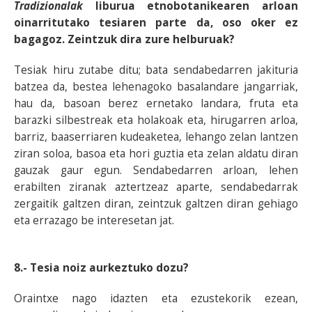
Tradizionalak
liburua etnobotanikearen arloan
oinarritutako tesiaren parte da, oso oker ez
bagagoz. Zeintzuk dira zure helburuak?
Tesiak hiru zutabe ditu; bata sendabedarren jakituria
batzea da, bestea lehenagoko basalandare jangarriak,
hau da, basoan berez ernetako landara, fruta eta
barazki silbestreak eta holakoak eta, hirugarren arloa,
barriz, baaserriaren kudeaketea, lehango zelan lantzen
ziran soloa, basoa eta hori guztia eta zelan aldatu diran
gauzak gaur egun. Sendabedarren arloan, lehen
erabilten ziranak aztertzeaz aparte, sendabedarrak
zergaitik galtzen diran, zeintzuk galtzen diran gehiago
eta errazago be interesetan jat.
8.- Tesia noiz aurkeztuko dozu?
Oraintxe nago idazten eta ezustekorik ezean,