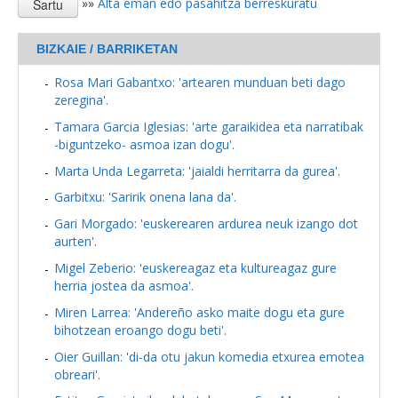
»»
Alta eman edo pasahitza berreskuratu
BIZKAIE / BARRIKETAN
Rosa Mari Gabantxo: 'artearen munduan beti dago
zeregina'.
Tamara Garcia Iglesias: 'arte garaikidea eta narratibak
-biguntzeko- asmoa izan dogu'.
Marta Unda Legarreta: 'jaialdi herritarra da gurea'.
Garbitxu: 'Saririk onena lana da'.
Gari Morgado: 'euskerearen ardurea neuk izango dot
aurten'.
Migel Zeberio: 'euskereagaz eta kultureagaz gure
herria jostea da asmoa'.
Miren Larrea: 'Andereño asko maite dogu eta gure
bihotzean eroango dogu beti'.
Oier Guillan: 'di-da otu jakun komedia etxurea emotea
obreari'.