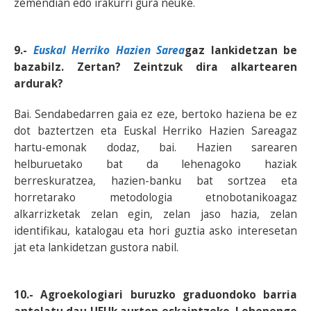
zemendian edo irakurri gura neuke.
9.-
Euskal Herriko Hazien Sarea
gaz lankidetzan be
bazabilz. Zertan? Zeintzuk dira alkartearen
ardurak?
Bai. Sendabedarren gaia ez eze, bertoko haziena be ez
dot baztertzen eta Euskal Herriko Hazien Sareagaz
hartu-emonak dodaz, bai. Hazien sarearen
helburuetako bat da lehenagoko haziak
berreskuratzea, hazien-banku bat sortzea eta
horretarako metodologia etnobotanikoagaz
alkarrizketak zelan egin, zelan jaso hazia, zelan
identifikau, katalogau eta hori guztia asko interesetan
jat eta lankidetzan gustora nabil.
10.- Agroekologiari buruzko graduondoko barria