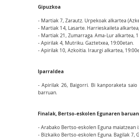
Gipuzkoa
- Martiak 7, Zarautz. Urpekoak alkartea (Azk
- Martiak 14, Lasarte. Harrieskaileta alkartea
- Martiak 21, Zumarraga. Ama-Lur alkartea, 1
- Apirilak 4, Mutriku. Gaztetxea, 19:00etan.
- Apirilak 10, Azkoitia. Iraurgi alkartea, 19:00
Iparraldea
- Apirilak 26, Baigorri. Bi kanporaketa sa
barruan.
Finalak, Bertso-eskolen Egunaren baruan
- Arabako Bertso-eskolen Eguna maiatzean i
- Bizkaiko Bertso-eskolen Eguna. Bagilak 7, 