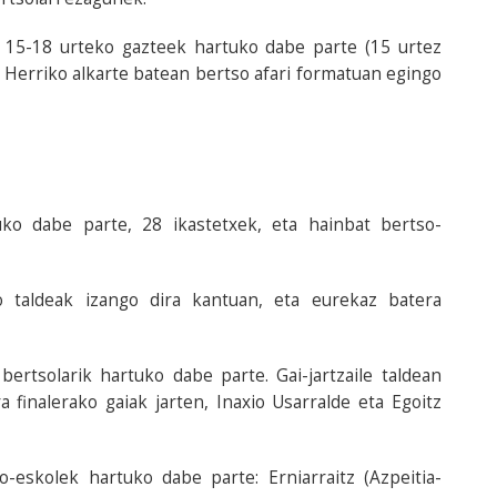
. 15-18 urteko gazteek hartuko dabe parte (15 urtez
 Herriko alkarte batean bertso afari formatuan egingo
tuko dabe parte, 28 ikastetxek, eta hainbat bertso-
o taldeak izango dira kantuan, eta eurekaz batera
ertsolarik hartuko dabe parte. Gai-jartzaile taldean
 finalerako gaiak jarten, Inaxio Usarralde eta Egoitz
-eskolek hartuko dabe parte: Erniarraitz (Azpeitia-