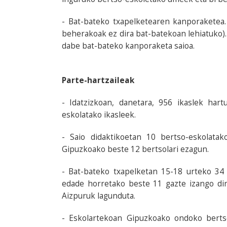
- Bat-bateko txapelketearen kanporaketea
beherakoak ez dira bat-batekoan lehiatuko).
dabe bat-bateko kanporaketa saioa.
Parte-hartzaileak
- Idatzizkoan, danetara, 956 ikaslek har
eskolatako ikasleek.
- Saio didaktikoetan 10 bertso-eskolatak
Gipuzkoako beste 12 bertsolari ezagun.
- Bat-bateko txapelketan 15-18 urteko 34 b
edade horretako beste 11 gazte izango dira
Aizpuruk lagunduta.
- Eskolartekoan Gipuzkoako ondoko bertso