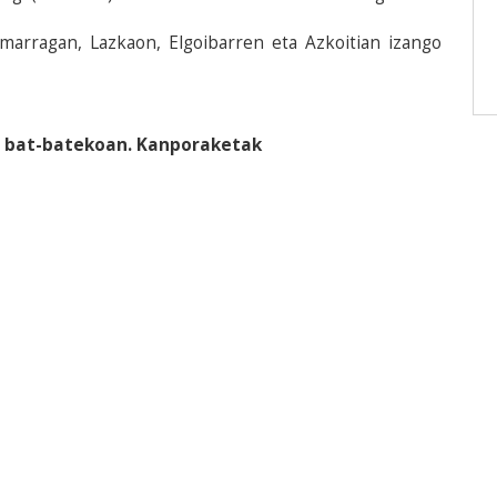
marragan, Lazkaon, Elgoibarren eta Azkoitian izango
, bat-batekoan. Kanporaketak