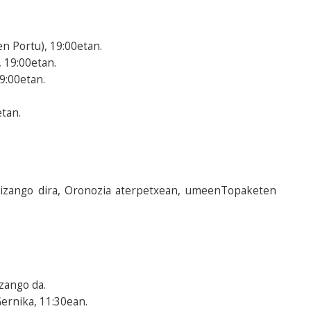
en Portu), 19:00etan.
, 19:00etan.
9:00etan.
etan.
io izango dira, Oronozia aterpetxean, umeenTopaketen
zango da.
Gernika, 11:30ean.