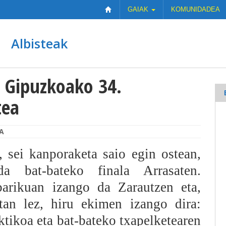
GAIAK
KOMUNIDADEA
Albisteak
 Gipuzkoako 34.
tea
A
, sei kanporaketa saio egin ostean,
a bat-bateko finala Arrasaten.
arikuan izango da Zarautzen eta,
tan lez, hiru ekimen izango dira:
aktikoa eta bat-bateko txapelketearen