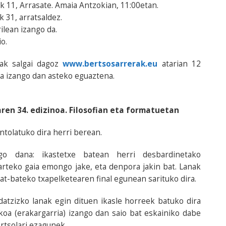
 11, Arrasate. Amaia Antzokian, 11:00etan.
 31, arratsaldez.
ilean izango da.
io.
rak salgai dagoz
www.bertsosarrerak.eu
atarian 12
a izango dan asteko eguaztena.
ren 34. edizinoa. Filosofian eta formatuetan
tolatuko dira herri berean.
ngo dana: ikastetxe batean herri desbardinetako
jarteko gaia emongo jake, eta denpora jakin bat. Lanak
at-bateko txapelketearen final egunean sarituko dira.
Idatzizko lanak egin dituen ikasle horreek batuko dira
koa (erakargarria) izango dan saio bat eskainiko dabe
rtsolari ezagunek.