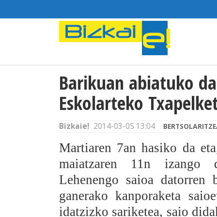
Barikuan abiatuko da
Eskolarteko Txapelke
Bizkaie!
2014-03-05 13:04
BERTSOLARITZE
Martiaren 7an hasiko da eta
maiatzaren 11n izango d
Lehenengo saioa datorren b
ganerako kanporaketa saioe
idatzizko sariketea, saio did