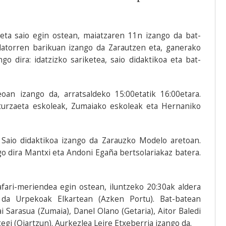
eta saio egin ostean, maiatzaren 11n izango da bat-
datorren barikuan izango da Zarautzen eta, ganerako
o dira: idatzizko sariketea, saio didaktikoa eta bat-
oan izango da, arratsaldeko 15:00etatik 16:00etara.
Iturzaeta eskoleak, Zumaiako eskoleak eta Hernaniko
, Saio didaktikoa izango da Zarauzko Modelo aretoan.
go dira Mantxi eta Andoni Egaña bertsolariakaz batera.
afari-meriendea egin ostean, iluntzeko 20:30ak aldera
 da Urpekoak Elkartean (Azken Portu). Bat-batean
 Sarasua (Zumaia), Danel Olano (Getaria), Aitor Baledi
egi (Oiartzun). Aurkezlea Leire Etxeberria izango da.