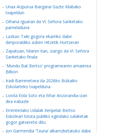
Unax Aizpurua Ibargarai Gazte Xilabako
txapeldun
Oihana Iguaran da VI. Señora Sariketako
pameladuna
Lazkao Txiki gogora ekarriko dabe
denporaldiko azken Hitzetik Hortzeran
Zapatuan, hilaren 6an, izango da VI. Señora
Sariketako finala
'Mundu Bat Bertso' programearen amaierea
Bilbon
Iradi Barrenetxea da 2026ko Bizkaiko
Eskolarteko txapelduna
Loiola Eola Soto eta Eihar Anzorandia izan
dira irabazle
Errenteriako Udalak Xenpelar Bertso
Eskoleari lotuta publiko egindako salaketak
gogor gatxeretxi ditu
Jon Garmendia ‘Txuria’ alkarrizketatuko dabe