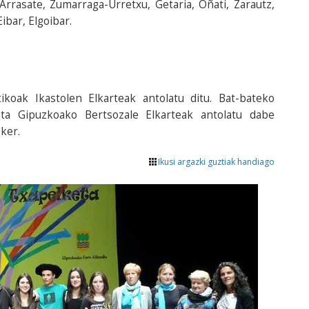
 Arrasate, Zumarraga-Urretxu, Getaria, Oñati, Zarautz,
ibar, Elgoibar.
tikoak Ikastolen Elkarteak antolatu ditu. Bat-bateko
 eta Gipuzkoako Bertsozale Elkarteak antolatu dabe
ker.
Ikusi argazki guztiak handiago