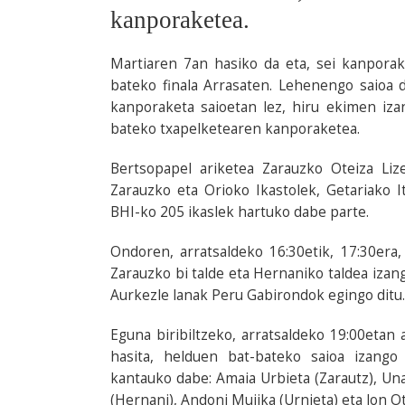
kanporaketea.
Martiaren 7an hasiko da eta, sei kanporak
bateko finala Arrasaten. Lehenengo saioa 
kanporaketa saioetan lez, hiru ekimen izang
bateko txapelketearen kanporaketea.
Bertsopapel ariketea Zarauzko Oteiza Lize
Zarauzko eta Orioko Ikastolek, Getariako 
BHI-ko 205 ikaslek hartuko dabe parte.
Ondoren, arratsaldeko 16:30etik, 17:30era
Zarauzko bi talde eta Hernaniko taldea izan
Aurkezle lanak Peru Gabirondok egingo ditu.
Eguna biribiltzeko, arratsaldeko 19:00etan 
hasita, helduen bat-bateko saioa izango
kantauko dabe: Amaia Urbieta (Zarautz), Unai
(Hernani), Andoni Mujika (Urnieta) eta Jon Ot