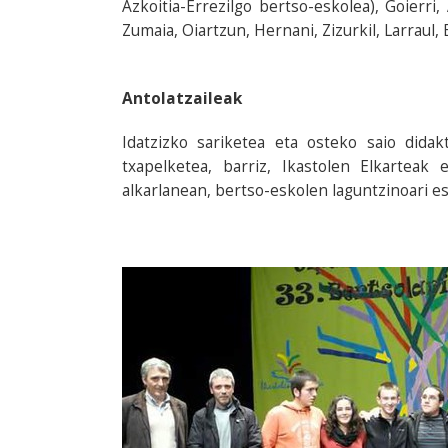
Azkoitia-Errezilgo bertso-eskolea), Goierri,
Zumaia, Oiartzun, Hernani, Zizurkil, Larraul, E
Antolatzaileak
Idatzizko sariketea eta osteko saio didak
txapelketea, barriz, Ikastolen Elkarteak
alkarlanean, bertso-eskolen laguntzinoari es