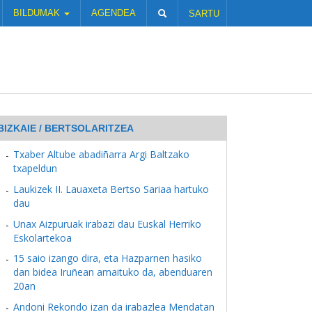
BILDUMAK
AGENDEA
SARTU
BIZKAIE / BERTSOLARITZEA
Txaber Altube abadiñarra Argi Baltzako
txapeldun
Laukizek II. Lauaxeta Bertso Sariaa hartuko
dau
Unax Aizpuruak irabazi dau Euskal Herriko
Eskolartekoa
15 saio izango dira, eta Hazparnen hasiko
dan bidea Iruñean amaituko da, abenduaren
20an
Andoni Rekondo izan da irabazlea Mendatan