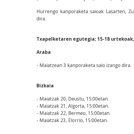
Hurrengo kanporaketa saioak Lasarten, Zu
dira.
Txapelketaren egutegia; 15-18 urtekoak
Araba
- Maiatzean 3 kanporaketa saio izango dira.
Bizkaia
- Maiatzak 20, Deustu, 15:00etan.
- Maiatzak 21, Algorta, 15:00etan.
- Maiatzak 22, Bermeo, 15:00etan.
- Maiatzak 23, Elorrio, 15:00etan.