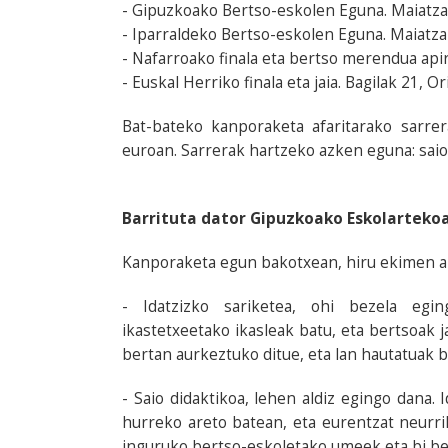
- Gipuzkoako Bertso-eskolen Eguna. Maiatzak
- Iparraldeko Bertso-eskolen Eguna. Maiatzak
- Nafarroako finala eta bertso merendua apir
- Euskal Herriko finala eta jaia. Bagilak 21, Or
Bat-bateko kanporaketa afaritarako sarre
euroan. Sarrerak hartzeko azken eguna: saio
Barrituta dator Gipuzkoako Eskolartekoa
Kanporaketa egun bakotxean, hiru ekimen an
- Idatzizko sariketea, ohi bezela egi
ikastetxeetako ikasleak batu, eta bertsoak 
bertan aurkeztuko ditue, eta lan hautatuak b
- Saio didaktikoa, lehen aldiz egingo dana. 
hurreko areto batean, eta eurentzat neurri
inguruko bertso-eskoletako umeek eta bi be