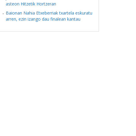
asteon Hitzetik Hortzeran
Baionan Nahia Etxeberriak txartela eskuratu
arren, ezin izango dau finalean kantau