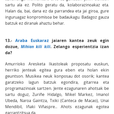
sartu ala ez. Polito geratu da, kolaborazinoakaz eta.
Halan da, bai, dana ez da parrandea eta jai giroa, gure
inguruagaz konpromisoa be badaukagu. Badagoz gauza
batzuk ez diranak ahaztu behar.
13.-
Araba Euskaraz
jaiaren kantea zeuk egin
dozue,
Mihian kili kili
. Zelango esperientzia izan
da?
Amurrioko Aresketa Ikastoleak proposatu euskun,
herriko jenteak egitea gura eben eta holan ekin
geuntson. Musikea neuk konposau dot osorik; kantea
garatzeko lagun batzuk egondira, gitarrea eta
programazinoak sartzen. Jente ezagunaren ahotsak be
sartu doguz, Zuriñe Hidalgo, Mikel Markez, Imanol
Ubeda, Naroa Gaintza, Txiki (Canteca de Macao), Unai
Mendibil, Iñaki Viñaspre... Ahots ezagunak egotea
garrantzitsua da.