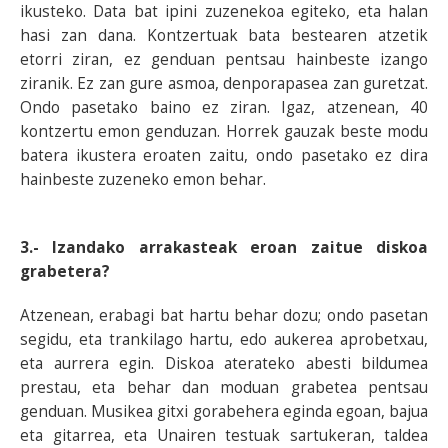
ikusteko. Data bat ipini zuzenekoa egiteko, eta halan
hasi zan dana. Kontzertuak bata bestearen atzetik
etorri ziran, ez genduan pentsau hainbeste izango
ziranik. Ez zan gure asmoa, denporapasea zan guretzat.
Ondo pasetako baino ez ziran. Igaz, atzenean, 40
kontzertu emon genduzan. Horrek gauzak beste modu
batera ikustera eroaten zaitu, ondo pasetako ez dira
hainbeste zuzeneko emon behar.
3.- Izandako arrakasteak eroan zaitue diskoa
grabetera?
Atzenean, erabagi bat hartu behar dozu; ondo pasetan
segidu, eta trankilago hartu, edo aukerea aprobetxau,
eta aurrera egin. Diskoa aterateko abesti bildumea
prestau, eta behar dan moduan grabetea pentsau
genduan. Musikea gitxi gorabehera eginda egoan, bajua
eta gitarrea, eta Unairen testuak sartukeran, taldea