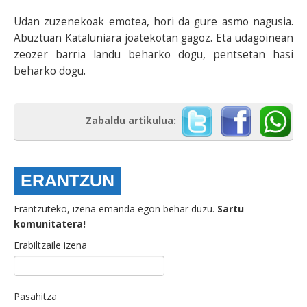
Udan zuzenekoak emotea, hori da gure asmo nagusia.
Abuztuan Kataluniara joatekotan gagoz. Eta udagoinean
zeozer barria landu beharko dogu, pentsetan hasi
beharko dogu.
Zabaldu artikulua:
ERANTZUN
Erantzuteko, izena emanda egon behar duzu.
Sartu
komunitatera!
Erabiltzaile izena
Pasahitza