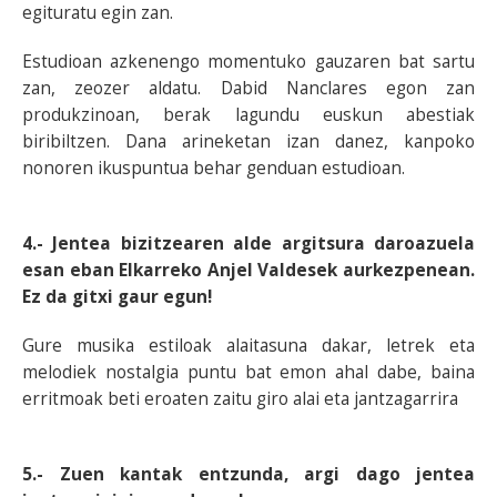
egituratu egin zan.
Estudioan azkenengo momentuko gauzaren bat sartu
zan, zeozer aldatu. Dabid Nanclares egon zan
produkzinoan, berak lagundu euskun abestiak
biribiltzen. Dana arineketan izan danez, kanpoko
nonoren ikuspuntua behar genduan estudioan.
4.- Jentea bizitzearen alde argitsura daroazuela
esan eban Elkarreko Anjel Valdesek aurkezpenean.
Ez da gitxi gaur egun!
Gure musika estiloak alaitasuna dakar, letrek eta
melodiek nostalgia puntu bat emon ahal dabe, baina
erritmoak beti eroaten zaitu giro alai eta jantzagarrira
5.- Zuen kantak entzunda, argi dago jentea