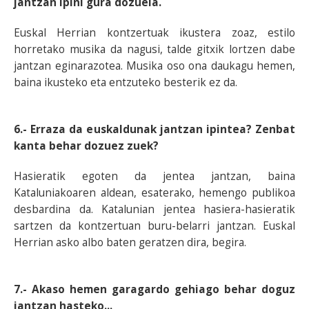
jantzan ipini gura dozuela.
Euskal Herrian kontzertuak ikustera zoaz, estilo
horretako musika da nagusi, talde gitxik lortzen dabe
jantzan eginarazotea. Musika oso ona daukagu hemen,
baina ikusteko eta entzuteko besterik ez da.
6.- Erraza da euskaldunak jantzan ipintea? Zenbat
kanta behar dozuez zuek?
Hasieratik egoten da jentea jantzan, baina
Kataluniakoaren aldean, esaterako, hemengo publikoa
desbardina da. Katalunian jentea hasiera-hasieratik
sartzen da kontzertuan buru-belarri jantzan. Euskal
Herrian asko albo baten geratzen dira, begira.
7.- Akaso hemen garagardo gehiago behar doguz
jantzan hasteko...