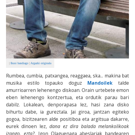
|
Ikusi handiago
|
Argazki originala
Rumbea, cumbia, patxangea, reaggaea, ska... makina bat
musika estilo topauko doguz
Mandoilek
talde
amurrioarren lehenengo diskoan. Orain urtebete emon
eben lehenengo kontzertua, eta ordutik parau bari
dabilz. Lokalean, denporapasa lez, hasi zana disko
bihurtu dabe, ia gureztala. Jai giroa, jantzan egiteko
gogoa, bizitzearen alde positiboa eta argitsua dakarre,
eurek dinoen lez,
dana ez dira balada melankolikoak
izango, ezta?
. Igon Olaguenaga abeslariak bandearen