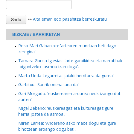
»»
Alta eman edo pasahitza berreskuratu
BIZKAIE / BARRIKETAN
Rosa Mari Gabantxo: 'artearen munduan beti dago
zeregina'.
Tamara Garcia Iglesias: 'arte garaikidea eta narratibak
-biguntzeko- asmoa izan dogu'.
Marta Unda Legarreta: 'jaialdi herritarra da gurea'.
Garbitxu: 'Saririk onena lana da'.
Gari Morgado: 'euskerearen ardurea neuk izango dot
aurten'.
Migel Zeberio: 'euskereagaz eta kultureagaz gure
herria jostea da asmoa'.
Miren Larrea: 'Andereño asko maite dogu eta gure
bihotzean eroango dogu beti'.