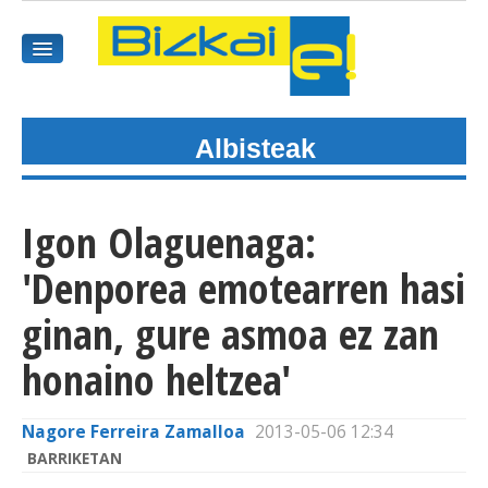
Albisteak
HASIEREA
HARPIDETU
Igon Olaguenaga:
GAIAK
'Denporea emotearren hasi
AGENDEA
ginan, gure asmoa ez zan
honaino heltzea'
KOMUNITATEA
ALBISTE GUZTIAK
Nagore Ferreira Zamalloa
2013-05-06 12:34
BARRIKETAN
BIDEOAK