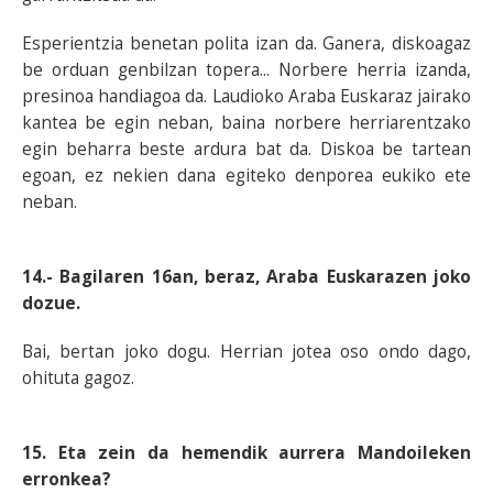
Esperientzia benetan polita izan da. Ganera, diskoagaz
be orduan genbilzan topera... Norbere herria izanda,
presinoa handiagoa da. Laudioko Araba Euskaraz jairako
kantea be egin neban, baina norbere herriarentzako
egin beharra beste ardura bat da. Diskoa be tartean
egoan, ez nekien dana egiteko denporea eukiko ete
neban.
14.- Bagilaren 16an, beraz, Araba Euskarazen joko
dozue.
Bai, bertan joko dogu. Herrian jotea oso ondo dago,
ohituta gagoz.
15. Eta zein da hemendik aurrera Mandoileken
erronkea?