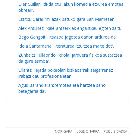
Oier Guillan: 'di-da otu jakun komedia etxurea emotea
obreari'.
Estitxu Garai: 'milazak batuko gara San Mamesen'.
Alex Antunez: 'kale-antzerkiak engantxau egiten zaitu'
Bego Gangoiti: 'itsasoa jagotea danon ardurea da'.
Idoia Santamaria: 'literaturea itzultzea maite dot'.
Zunbeltz Fullaondo: 'kirola, jarduera fisikoa sustatzea
da gure asmoa'.
Erlantz Tejada boxeolari bizkaitarrak seigarrenez
irabazi dau profesionaletan
Agus Barandiaran: 'emotea eta hartzea sano
betegarria da'.
NOR GARA
LEGE OHARRA
PUBLIZIDADEA