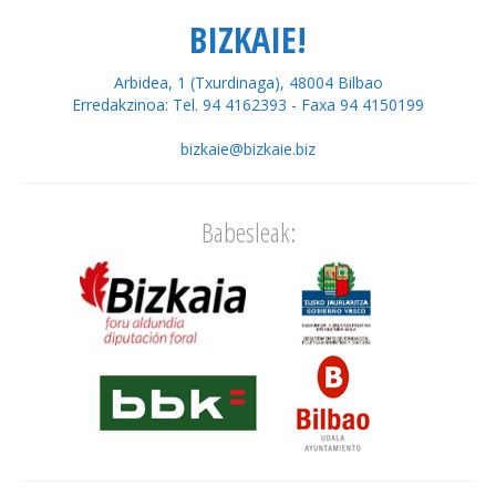
BIZKAIE!
Arbidea, 1 (Txurdinaga), 48004 Bilbao
Erredakzinoa: Tel. 94 4162393 - Faxa 94 4150199
bizkaie@bizkaie.biz
Babesleak: