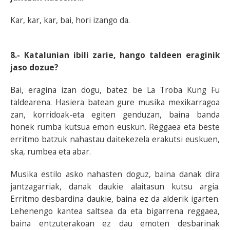
Kar, kar, kar, bai, hori izango da.
8.- Katalunian ibili zarie, hango taldeen eraginik
jaso dozue?
Bai, eragina izan dogu, batez be La Troba Kung Fu
taldearena. Hasiera batean gure musika mexikarragoa
zan, korridoak-eta egiten genduzan, baina banda
honek rumba kutsua emon euskun. Reggaea eta beste
erritmo batzuk nahastau daitekezela erakutsi euskuen,
ska, rumbea eta abar.
Musika estilo asko nahasten doguz, baina danak dira
jantzagarriak, danak daukie alaitasun kutsu argia.
Erritmo desbardina daukie, baina ez da alderik igarten.
Lehenengo kantea saltsea da eta bigarrena reggaea,
baina entzuterakoan ez dau emoten desbarinak