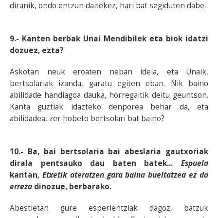
diranik, ondo entzun daitekez, hari bat segiduten dabe.
9.- Kanten berbak Unai Mendibilek eta biok idatzi
dozuez, ezta?
Askotan neuk eroaten neban ideia, eta Unaik,
bertsolariak izanda, garatu egiten eban. Nik baino
abilidade handiagoa dauka, horregaitik deitu geuntson.
Kanta guztiak idazteko denporea behar da, eta
abilidadea, zer hobeto bertsolari bat baino?
10.- Ba, bai bertsolaria bai abeslaria gautxoriak
dirala pentsauko dau baten batek...
Espuela
kantan,
Etxetik ateratzen gara baina bueltatzea ez da
erreza
dinozue, berbarako.
Abestietan gure esperientziak dagoz, batzuk