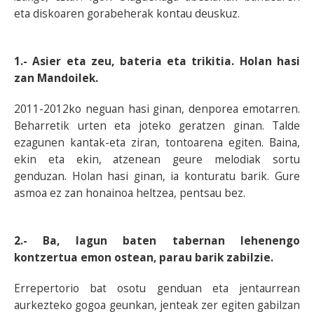
eta diskoaren gorabeherak kontau deuskuz.
1.- Asier eta zeu, bateria eta trikitia. Holan hasi
zan Mandoilek.
2011-2012ko neguan hasi ginan, denporea emotarren.
Beharretik urten eta joteko geratzen ginan. Talde
ezagunen kantak-eta ziran, tontoarena egiten. Baina,
ekin eta ekin, atzenean geure melodiak sortu
genduzan. Holan hasi ginan, ia konturatu barik. Gure
asmoa ez zan honainoa heltzea, pentsau bez.
2.- Ba, lagun baten tabernan lehenengo
kontzertua emon ostean, parau barik zabilzie.
Errepertorio bat osotu genduan eta jentaurrean
aurkezteko gogoa geunkan, jenteak zer egiten gabilzan