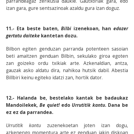
parrandeagaz zerikusia daukie. Gautxoriak gara, edo
izan gara, gure sentsazinoak azaldu gura izan doguz.
11.- Eta beste baten,
Bilbi
izenekoan, han
edozer
gertatu daiteke
kantetan dozu.
Bilbon egiten genduzan parranda potenteen sasoian
beti amaitzen genduan Bilbin, sekulako giroa egoten
zan goizeko ordu txikiak arte. Azkenaldian, antza,
gauzak asko aldatu dira, nahikoa hutsik dabil. Abestia
Billbiri keinu egiteko idatzi zan, hortik dator.
12.- Halanda be, bestelako kantak be badaukaz
Mandoilekek,
Be quiet!
edo
Urrutitik kantu
. Dana be
ez ez da parrandea.
Urrutitik kantu
zuzenekoetan joten izan dogu,
azkenengo momentura arte ez genduan jakin diskoan