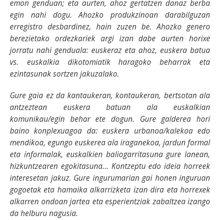
emon genduan; eta aurten, ahoz gertatzen danaz berba
egin nahi dogu. Ahozko produkzinoan darabilguzan
erregistro desbardinez, hain zuzen be. Ahozko genero
berezietako ordezkariek argi izan dabe aurten horixe
jorratu nahi genduala: euskeraz eta ahoz, euskera batua
vs. euskalkia dikotomiatik haragoko beharrak eta
ezintasunak sortzen jakuzalako.
Gure gaia ez da kantaukeran, kontaukeran, bertsotan ala
antzeztean euskera batuan ala euskalkian
komunikau/egin behar ete dogun. Gure galderea hori
baino konplexuagoa da: euskera urbanoa/kalekoa edo
mendikoa, egungo euskerea ala iraganekoa, jardun formal
eta informalak, euskalkien baliogarritasuna gure lanean,
hizkuntzearen egokitasuna... Kontzeptu edo ideia horreek
interesetan jakuz. Gure ingurumarian gai honen inguruan
gogoetak eta hamaika alkarrizketa izan dira eta horrexek
alkarren ondoan jartea eta esperientziak zabaltzea izango
da helburu nagusia.