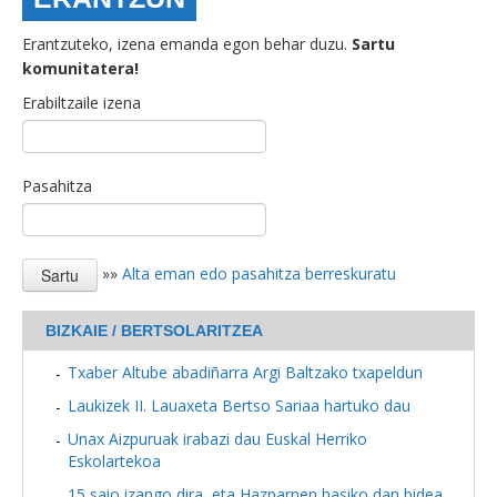
Erantzuteko, izena emanda egon behar duzu.
Sartu
komunitatera!
Erabiltzaile izena
Pasahitza
»»
Alta eman edo pasahitza berreskuratu
BIZKAIE / BERTSOLARITZEA
Txaber Altube abadiñarra Argi Baltzako txapeldun
Laukizek II. Lauaxeta Bertso Sariaa hartuko dau
Unax Aizpuruak irabazi dau Euskal Herriko
Eskolartekoa
15 saio izango dira, eta Hazparnen hasiko dan bidea