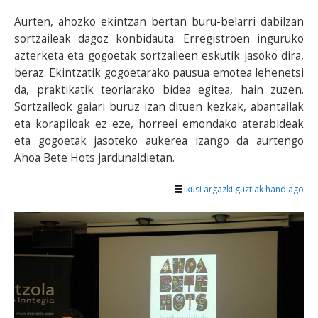
Aurten, ahozko ekintzan bertan buru-belarri dabilzan
sortzaileak dagoz konbidauta. Erregistroen inguruko
azterketa eta gogoetak sortzaileen eskutik jasoko dira,
beraz. Ekintzatik gogoetarako pausua emotea lehenetsi
da, praktikatik teoriarako bidea egitea, hain zuzen.
Sortzaileok gaiari buruz izan dituen kezkak, abantailak
eta korapiloak ez eze, horreei emondako aterabideak
eta gogoetak jasoteko aukerea izango da aurtengo
Ahoa Bete Hots jardunaldietan.
Ikusi argazki guztiak handiago