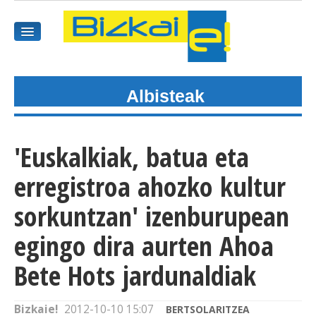
Albisteak
HASIEREA
HARPIDETU
'Euskalkiak, batua eta
GAIAK
erregistroa ahozko kultur
AGENDEA
sorkuntzan' izenburupean
egingo dira aurten Ahoa
KOMUNITATEA
Bete Hots jardunaldiak
ALBISTE GUZTIAK
BIDEOAK
Bizkaie!
2012-10-10 15:07
BERTSOLARITZEA