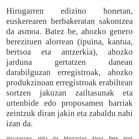
Hirugarren edizino honetan,
BEREZIAK
euskerearen berbakeratan sakontzea
ARGAZKIAK
da asmoa. Batez be, ahozko genero
berezituen alorrean (ipuina, kantua,
bertsoa eta antzerkia), ahozko
... AUKERA GEHIAGO
jarduna gertatzen danean
darabilguzan erregistroak, ahozko
produkzinoan erregistroak erabiltean
sortzen jakuzan zailtasunak eta
urtenbide edo proposamen barriak
zeintzuk diran jakin eta zabaldu nahi
izan da.
Hirugarren aldia da Mintzolan
Ahoa Bete Hots