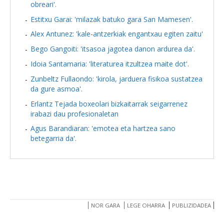
obreari'.
Estitxu Garai: 'milazak batuko gara San Mamesen'.
Alex Antunez: 'kale-antzerkiak engantxau egiten zaitu'
Bego Gangoiti: 'itsasoa jagotea danon ardurea da'.
Idoia Santamaria: 'literaturea itzultzea maite dot'.
Zunbeltz Fullaondo: 'kirola, jarduera fisikoa sustatzea
da gure asmoa'.
Erlantz Tejada boxeolari bizkaitarrak seigarrenez
irabazi dau profesionaletan
Agus Barandiaran: 'emotea eta hartzea sano
betegarria da'.
NOR GARA
LEGE OHARRA
PUBLIZIDADEA