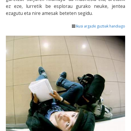
ez eze, lurretik be esplorau gurako neuke, jentea
ezagutu eta nire amesak beteten segidu.
Ikusi argazki guztiak handiago