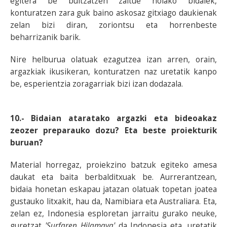
egitera be bultzatzen zaitue holako bidaiek,
konturatzen zara guk baino askosaz gitxiago daukienak
zelan bizi diran, zoriontsu eta horrenbeste
beharrizanik barik.
Nire helburua olatuak ezagutzea izan arren, orain,
argazkiak ikusikeran, konturatzen naz uretatik kanpo
be, esperientzia zoragarriak bizi izan dodazala.
10.- Bidaian ataratako argazki eta bideoakaz
zeozer preparauko dozu? Eta beste proiekturik
buruan?
Material horregaz, proiekzino batzuk egiteko amesa
daukat eta baita berbalditxuak be. Aurrerantzean,
bidaia honetan eskapau jatazan olatuak topetan joatea
gustauko litxakit, hau da, Namibiara eta Australiara. Eta,
zelan ez, Indonesia esploretan jarraitu gurako neuke,
guretzat
'Surfaren Hilamaya'
da Indonesia eta, uretatik