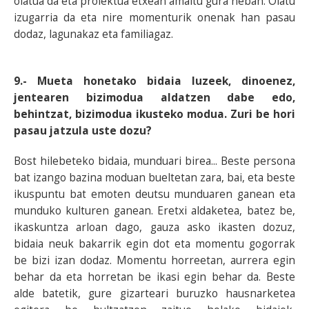
olatua da eta proiektua etxean amaitu gura neban. Olatu
izugarria da eta nire momenturik onenak han pasau
dodaz, lagunakaz eta familiagaz.
9.- Mueta honetako bidaia luzeek, dinoenez,
jentearen bizimodua aldatzen dabe edo,
behintzat, bizimodua ikusteko modua. Zuri be hori
pasau jatzula uste dozu?
Bost hilebeteko bidaia, munduari birea... Beste persona
bat izango bazina moduan bueltetan zara, bai, eta beste
ikuspuntu bat emoten deutsu munduaren ganean eta
munduko kulturen ganean. Eretxi aldaketea, batez be,
ikaskuntza arloan dago, gauza asko ikasten dozuz,
bidaia neuk bakarrik egin dot eta momentu gogorrak
be bizi izan dodaz. Momentu horreetan, aurrera egin
behar da eta horretan be ikasi egin behar da. Beste
alde batetik, gure gizarteari buruzko hausnarketea