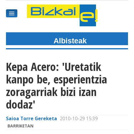
Albisteak
HASIEREA
HARPIDETU
Kepa Acero: 'Uretatik
GAIAK
kanpo be, esperientzia
AGENDEA
zoragarriak bizi izan
dodaz'
KOMUNITATEA
ALBISTE GUZTIAK
Saioa Torre Gereketa
2010-10-29 15:39
BARRIKETAN
BIDEOAK