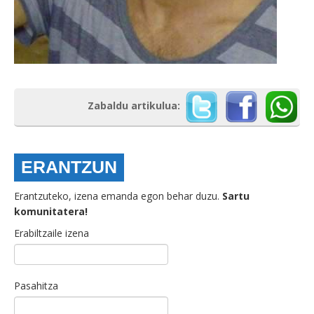
Zabaldu artikulua:
ERANTZUN
Erantzuteko, izena emanda egon behar duzu.
Sartu
komunitatera!
Erabiltzaile izena
Pasahitza