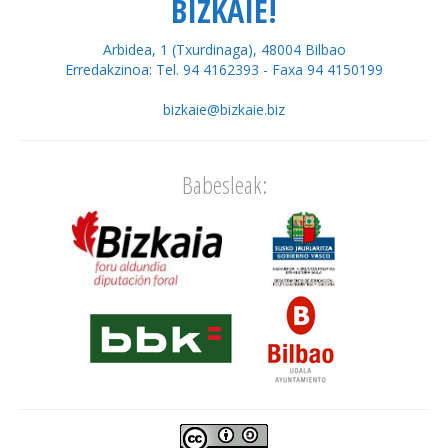
BIZKAIE!
Arbidea, 1 (Txurdinaga), 48004 Bilbao
Erredakzinoa: Tel. 94 4162393 - Faxa 94 4150199
bizkaie@bizkaie.biz
Babesleak: