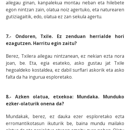
ailegau ginan, kanpalekua montau neban eta hilebete
egon nintzan zain, olatua noiz agertuko, eta naturearen
gutiziagaitik, edo, olatua ez zan sekula agertu.
7.- Ondoren, Txile. Ez zenduan herrialde hori
ezagutzen. Harritu egin zaitu?
Berez, Txilera ailegau nintzanean, ez nekian ezta nora
joan, be. Eta, egia esateko, asko gustau jat Txile
hegoaldeko kostaldea, ez dabil surflari askorik eta asko
falta da ha ingurua esploretako.
8.- Azken olatua, etxekoa: Mundaka. Munduko
ezker-olaturik onena da?
Mundakak, berez, ez dauka ezer esploretako ezta
erromantikotasun ikuturik be, baina mundu mailako