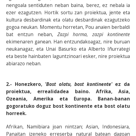
nengoala sentiduten neban baina, berez, ez nebala ia
ezer ezagutzen. Hortik sortu zan proiektua, jente eta
kultura desbardinak eta olatu desbardinak ezagutzeko
gogoa neukan. Momentu horretan, Pou anaien berbaldi
bat entzun neban,
Zazpi horma, zazpi kontinente
ekimenaren ganean. Han entzundakoagaz, nire buruan
neukanagaz, eta Unai Basurko eta Alberto Iñurrategi
eta beste hainbaten laguntzinoari esker, nire proiektua
abiarazo neban.
2.- Honezkero,
'Bost olatu, bost kontinente'
ez da
proiektua, errealidadea baino. Afrika, Asia,
Ozeania, Amerika eta Europa. Banan-banan
gogoratuko doguz bost kontinente eta bost olatu
horreek.
Afrikan, Namibiara joan nintzan; Asian, Indonesiara,
Panaitan izeneko erreserba natural batean dagoan