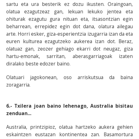
sartu eta ura besterik ez dozu ikusten. Oraingoan,
olatua ezagutzeaz gan, lekuan lekuko jentea eta
ohiturak ezagutu gura nituan eta, itsasontzian egin
beharrean, errepidez egin dot dana, olatura ailegau
arte. Horri esker, giza-esperientzia izugarria izan da eta
euren kulturea ezagutzeko aukerea izan dot. Beraz,
olatuaz gan, zeozer gehiago ekarri dot neugaz, giza
hartu-emonak, sarritan, aberasgarriagoak izaten
diralako beste edozer baino.
Olatuari jagokonean, oso arriskutsua da baina
zoragarria.
6.- Txilera joan baino lehenago, Australia bisitau
zenduan...
Australia, printzipioz, olatua hartzeko aukera gehien
eskaintzen eustazan kontinentea zan. Basamortura