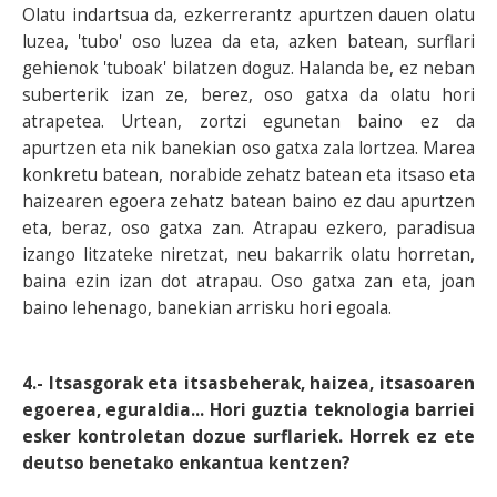
Olatu indartsua da, ezkerrerantz apurtzen dauen olatu
luzea, 'tubo' oso luzea da eta, azken batean, surflari
gehienok 'tuboak' bilatzen doguz. Halanda be, ez neban
suberterik izan ze, berez, oso gatxa da olatu hori
atrapetea. Urtean, zortzi egunetan baino ez da
apurtzen eta nik banekian oso gatxa zala lortzea. Marea
konkretu batean, norabide zehatz batean eta itsaso eta
haizearen egoera zehatz batean baino ez dau apurtzen
eta, beraz, oso gatxa zan. Atrapau ezkero, paradisua
izango litzateke niretzat, neu bakarrik olatu horretan,
baina ezin izan dot atrapau. Oso gatxa zan eta, joan
baino lehenago, banekian arrisku hori egoala.
4.- Itsasgorak eta itsasbeherak, haizea, itsasoaren
egoerea, eguraldia... Hori guztia teknologia barriei
esker kontroletan dozue surflariek. Horrek ez ete
deutso benetako enkantua kentzen?