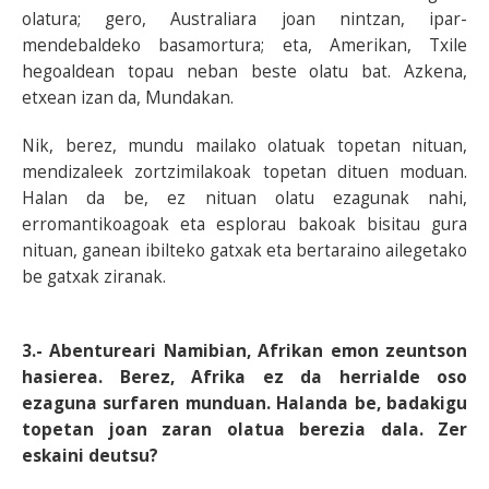
olatura; gero, Australiara joan nintzan, ipar-
mendebaldeko basamortura; eta, Amerikan, Txile
hegoaldean topau neban beste olatu bat. Azkena,
etxean izan da, Mundakan.
Nik, berez, mundu mailako olatuak topetan nituan,
mendizaleek zortzimilakoak topetan dituen moduan.
Halan da be, ez nituan olatu ezagunak nahi,
erromantikoagoak eta esplorau bakoak bisitau gura
nituan, ganean ibilteko gatxak eta bertaraino ailegetako
be gatxak ziranak.
3.- Abentureari Namibian, Afrikan emon zeuntson
hasierea. Berez, Afrika ez da herrialde oso
ezaguna surfaren munduan. Halanda be, badakigu
topetan joan zaran olatua berezia dala. Zer
eskaini deutsu?