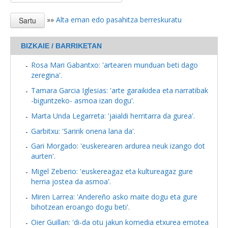
»»
Alta eman edo pasahitza berreskuratu
BIZKAIE / BARRIKETAN
Rosa Mari Gabantxo: 'artearen munduan beti dago
zeregina'.
Tamara Garcia Iglesias: 'arte garaikidea eta narratibak
-biguntzeko- asmoa izan dogu'.
Marta Unda Legarreta: 'jaialdi herritarra da gurea'.
Garbitxu: 'Saririk onena lana da'.
Gari Morgado: 'euskerearen ardurea neuk izango dot
aurten'.
Migel Zeberio: 'euskereagaz eta kultureagaz gure
herria jostea da asmoa'.
Miren Larrea: 'Andereño asko maite dogu eta gure
bihotzean eroango dogu beti'.
Oier Guillan: 'di-da otu jakun komedia etxurea emotea