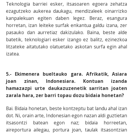
Teknologia barriei esker, itsasoaren egoera zehatza
ezagutzeko aukerea daukagu, mendizaleek oinarrizko
kanpalekuan egiten daben legez. Beraz, esangura
horretan, izan leiteke surfak enkantua galdu izana, zer
pasauko dan aurretiaz dakizulako. Baina, beste alde
batetik, teknologiari esker izango ez balitz, ezinezkoa
litzateke aitatutako olatuetako askotan surfa egin ahal
izatea.
5.- Ekimenera bueltauko gara. Afrikatik, Asiara
joan zinan, Indonesiara. Kontuan izanda
hamazazpi urte daukazuzenetik sarritan joaten
zarala hara, zer barri topau dozu bidaia honetan?
Bai. Bidaia honetan, beste kontzeptu bat landu ahal izan
dot. Ni, orain arte, Indonesian egon nazan aldi guztietan
itsasontzi batean egon naz; bidaia horreetan,
aireportura ailegau, portura joan, taulak itsasontzian