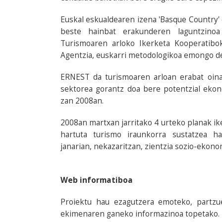
Euskal eskualdearen izena 'Basque Country'
beste hainbat erakunderen laguntzinoa
Turismoaren arloko Ikerketa Kooperatibo
Agentzia, euskarri metodologikoa emongo d
ERNEST da turismoaren arloan erabat oina
sektorea gorantz doa bere potentzial eko
zan 2008an.
2008an martxan jarritako 4 urteko planak ik
hartuta turismo iraunkorra sustatzea ha
janarian, nekazaritzan, zientzia sozio-ekon
Web informatiboa
Proiektu hau ezagutzera emoteko, partz
ekimenaren ganeko informazinoa topetako.