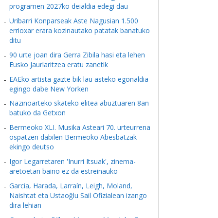
programen 2027ko deialdia edegi dau
Uribarri Konparseak Aste Nagusian 1.500
errioxar erara kozinautako patatak banatuko
ditu
90 urte joan dira Gerra Zibila hasi eta lehen
Eusko Jaurlaritzea eratu zanetik
EAEko artista gazte bik lau asteko egonaldia
egingo dabe New Yorken
Nazinoarteko skateko elitea abuztuaren 8an
batuko da Getxon
Bermeoko XLI. Musika Asteari 70. urteurrena
ospatzen dabilen Bermeoko Abesbatzak
ekingo deutso
Igor Legarretaren 'Inurri Itsuak', zinema-
aretoetan baino ez da estreinauko
Garcia, Harada, Larraín, Leigh, Moland,
Naishtat eta Ustaoğlu Sail Ofizialean izango
dira lehian