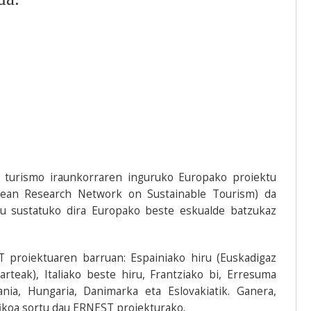
 turismo iraunkorraren inguruko Europako proiektu
pean Research Network on Sustainable Tourism) da
tu sustatuko dira Europako beste eskualde batzukaz
proiektuaren barruan: Espainiako hiru (Euskadigaz
arteak), Italiako beste hiru, Frantziako bi, Erresuma
ia, Hungaria, Danimarka eta Eslovakiatik. Ganera,
fikoa sortu dau ERNEST proiekturako.