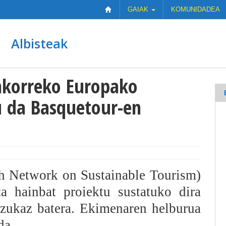
GAIAK
KOMUNIDADEA
Albisteak
nkorreko Europako
u da Basquetour-en
 Network on Sustainable Tourism)
a hainbat proiektu sustatuko dira
zukaz batera. Ekimenaren helburua
da.