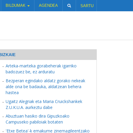
BILDUMAK
AGENDEA
SARTU
BIZKAIE
Arteka-marteka gorabeherak igarriko
badozuez be, ez arduratu
Bezperan egindako aldatz gorako nekeak
alde ona be badauka, aldatzean behera
hastea
Ugaitz Alegriak eta Maria Cruickshankek
Z.U.K.U.A. aurkeztu dabe
Abuztuan hasiko dira Gipuzkoako
Campuseko pabiloiak botaten
'Etxe Betea'-k emakume zinemagileentzako