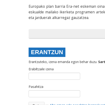
Europako plan barria Era-net eskeman oina
eskualde mailako ikerketa programen arteko 
eta jarduerak alkarregaz gauzatzea.
ERANTZUN
Erantzuteko, izena emanda egon behar duzu.
Sar
Erabiltzaile izena
Pasahitza