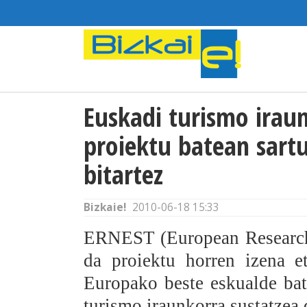
Euskadi turismo irau
proiektu batean sart
bitartez
Bizkaie!
2010-06-18 15:33
ERNEST (European Research
da proiektu horren izena et
Europako beste eskualde bat
turismo iraunkorra sustatzea 