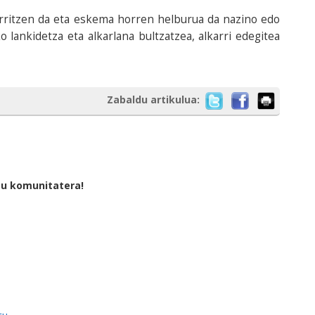
rritzen da eta eskema horren helburua da nazino edo
lankidetza eta alkarlana bultzatzea, alkarri edegitea
Zabaldu artikulua:
tu komunitatera!