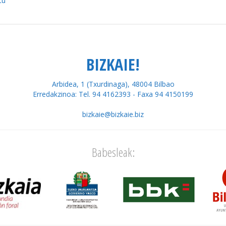
tu
BIZKAIE!
Arbidea, 1 (Txurdinaga), 48004 Bilbao
Erredakzinoa: Tel. 94 4162393 - Faxa 94 4150199
bizkaie@bizkaie.biz
Babesleak: