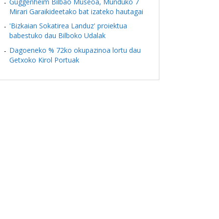
Guggenheim Bilbao Museoa, Munduko 7
Mirari Garaikideetako bat izateko hautagai
'Bizkaian Sokatirea Landuz' proiektua
babestuko dau Bilboko Udalak
Dagoeneko % 72ko okupazinoa lortu dau
Getxoko Kirol Portuak