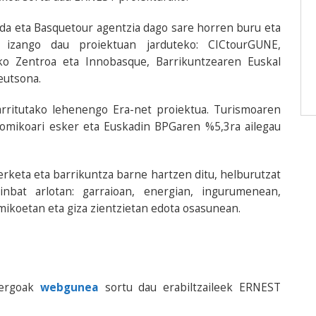
 da eta Basquetour agentzia dago sare horren buru eta
 izango dau proiektuan jarduteko: CICtourGUNE,
ko Zentroa eta Innobasque, Barrikuntzearen Euskal
eutsona.
rritutako lehenengo Era-net proiektua. Turismoaren
nomikoari esker eta Euskadin BPGaren %5,3ra ailegau
erketa eta barrikuntza barne hartzen ditu, helburutzat
inbat arlotan: garraioan, energian, ingurumenean,
omikoetan eta giza zientzietan edota osasunean.
uergoak
webgunea
sortu dau erabiltzaileek ERNEST