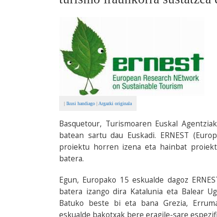
|
Ikusi handiago
|
Argazki originala
Basquetour, Turismoaren Euskal Agentziak
batean sartu dau Euskadi. ERNEST (Euro
proiektu horren izena eta hainbat proiek
batera.
Egun, Europako 15 eskualde dagoz ERNEST 
batera izango dira Katalunia eta Balear Ug
Batuko beste bi eta bana Grezia, Erruman
eskualde bakotxak bere eragile-sare espezi