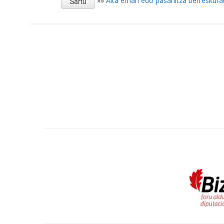
»»
Alta eman edo pasahitza berreskura