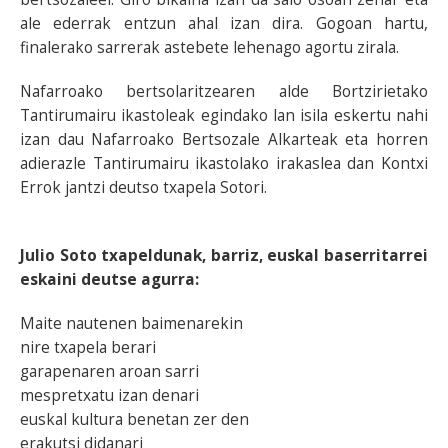
ale ederrak entzun ahal izan dira. Gogoan hartu,
finalerako sarrerak astebete lehenago agortu zirala.
Nafarroako bertsolaritzearen alde Bortzirietako
Tantirumairu ikastoleak egindako lan isila eskertu nahi
izan dau Nafarroako Bertsozale Alkarteak eta horren
adierazle Tantirumairu ikastolako irakaslea dan Kontxi
Errok jantzi deutso txapela Sotori.
Julio Soto txapeldunak, barriz, euskal baserritarrei
eskaini deutse agurra:
Maite nautenen baimenarekin
nire txapela berari
garapenaren aroan sarri
mespretxatu izan denari
euskal kultura benetan zer den
erakutsi didanari