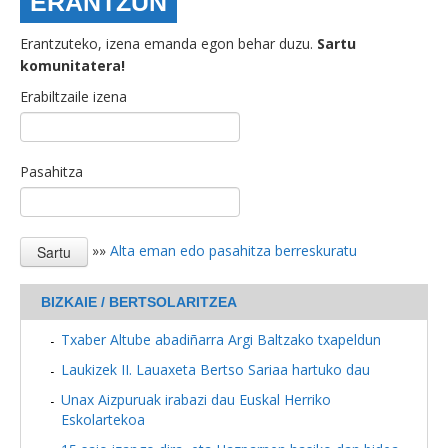
ERANTZUN
Erantzuteko, izena emanda egon behar duzu.
Sartu
komunitatera!
Erabiltzaile izena
Pasahitza
»»
Alta eman edo pasahitza berreskuratu
BIZKAIE / BERTSOLARITZEA
Txaber Altube abadiñarra Argi Baltzako txapeldun
Laukizek II. Lauaxeta Bertso Sariaa hartuko dau
Unax Aizpuruak irabazi dau Euskal Herriko
Eskolartekoa