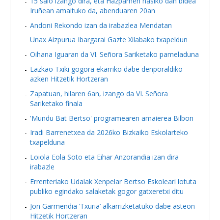
15 saio izango dira, eta Hazparnen hasiko dan bidea
Iruñean amaituko da, abenduaren 20an
Andoni Rekondo izan da irabazlea Mendatan
Unax Aizpurua Ibargarai Gazte Xilabako txapeldun
Oihana Iguaran da VI. Señora Sariketako pameladuna
Lazkao Txiki gogora ekarriko dabe denporaldiko
azken Hitzetik Hortzeran
Zapatuan, hilaren 6an, izango da VI. Señora
Sariketako finala
'Mundu Bat Bertso' programearen amaierea Bilbon
Iradi Barrenetxea da 2026ko Bizkaiko Eskolarteko
txapelduna
Loiola Eola Soto eta Eihar Anzorandia izan dira
irabazle
Errenteriako Udalak Xenpelar Bertso Eskoleari lotuta
publiko egindako salaketak gogor gatxeretxi ditu
Jon Garmendia ‘Txuria’ alkarrizketatuko dabe asteon
Hitzetik Hortzeran