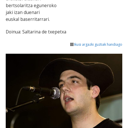
bertsolaritza eguneroko
jaki izan duenari
euskal baserritarrari.
Doinua: Saltarina de txepetxa
Ikusi argazki guztiak handiago