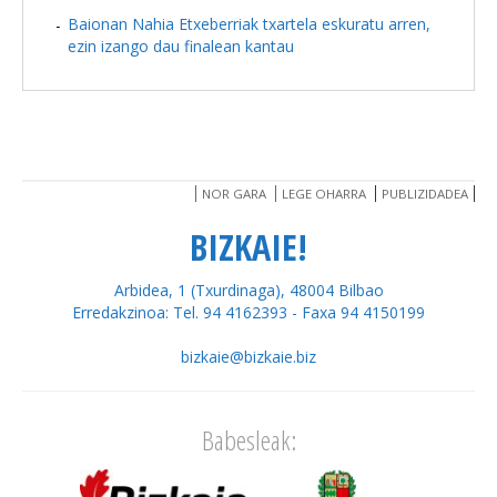
Baionan Nahia Etxeberriak txartela eskuratu arren,
ezin izango dau finalean kantau
NOR GARA
LEGE OHARRA
PUBLIZIDADEA
BIZKAIE!
Arbidea, 1 (Txurdinaga), 48004 Bilbao
Erredakzinoa: Tel. 94 4162393 - Faxa 94 4150199
bizkaie@bizkaie.biz
Babesleak: