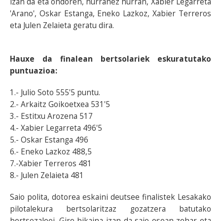
izan da eta ondoren, hurranez hurran, Xabier Legarreta
'Arano', Oskar Estanga, Eneko Lazkoz, Xabier Terreros
eta Julen Zelaieta geratu dira.
Hauxe da finalean bertsolariek eskuratutako
puntuazioa:
1.- Julio Soto 555'5 puntu.
2.- Arkaitz Goikoetxea 531'5
3.- Estitxu Arozena 517
4.- Xabier Legarreta 496'5
5.- Oskar Estanga 496
6.- Eneko Lazkoz 488,5
7.-Xabier Terreros 481
8.- Julen Zelaieta 481
Saio polita, dotorea eskaini deutsee finalistek Lesakako
pilotalekura bertsolaritzaz gozatzera batutako
bertsozaleei. Giro bikaina izan da saio osoan zehar eta