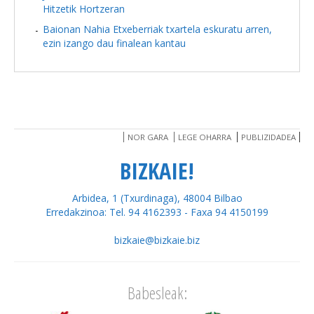
Hitzetik Hortzeran
Baionan Nahia Etxeberriak txartela eskuratu arren,
ezin izango dau finalean kantau
NOR GARA
LEGE OHARRA
PUBLIZIDADEA
BIZKAIE!
Arbidea, 1 (Txurdinaga), 48004 Bilbao
Erredakzinoa: Tel. 94 4162393 - Faxa 94 4150199
bizkaie@bizkaie.biz
Babesleak: