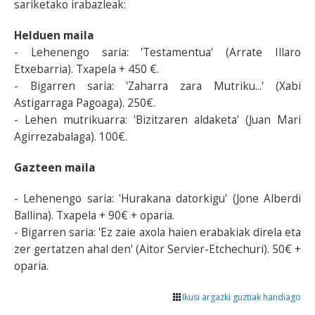
sariketako irabazleak:
Helduen maila
- Lehenengo saria: 'Testamentua' (Arrate Illaro
Etxebarria). Txapela + 450 €.
- Bigarren saria: 'Zaharra zara Mutriku...' (Xabi
Astigarraga Pagoaga). 250€.
- Lehen mutrikuarra: 'Bizitzaren aldaketa' (Juan Mari
Agirrezabalaga). 100€.
Gazteen maila
- Lehenengo saria: 'Hurakana datorkigu' (Jone Alberdi
Ballina). Txapela + 90€ + oparia.
- Bigarren saria: 'Ez zaie axola haien erabakiak direla eta
zer gertatzen ahal den' (Aitor Servier-Etchechuri). 50€ +
oparia.
Ikusi argazki guztiak handiago