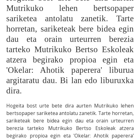
Mutrikuko lehen bertsopaper
BEREZIAK
sariketea antolatu zanetik. Tarte
ARGAZKIAK
horretan, sariketeak bere bidea egin
dau eta orain urteurren berezia
tarteko Mutrikuko Bertso Eskoleak
... AUKERA GEHIAGO
atzera begirako propioa egin eta
'Okelar: Ahotik paperera' liburua
argitaratu dau. Bi lan edo liburuxka
dira.
Hogeita bost urte bete dira aurten Mutrikuko lehen
bertsopaper sariketea antolatu zanetik. Tarte horretan,
sariketeak bere bidea egin dau eta orain urteurren
berezia tarteko Mutrikuko Bertso Eskoleak atzera
begirako propioa egin eta 'Okelar: Ahotik paperera'