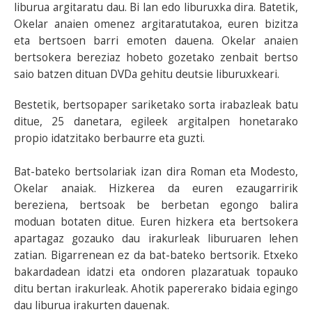
liburua argitaratu dau. Bi lan edo liburuxka dira. Batetik,
Okelar anaien omenez argitaratutakoa, euren bizitza
eta bertsoen barri emoten dauena. Okelar anaien
bertsokera bereziaz hobeto gozetako zenbait bertso
saio batzen dituan DVDa gehitu deutsie liburuxkeari.
Bestetik, bertsopaper sariketako sorta irabazleak batu
ditue, 25 danetara, egileek argitalpen honetarako
propio idatzitako berbaurre eta guzti.
Bat-bateko bertsolariak izan dira Roman eta Modesto,
Okelar anaiak. Hizkerea da euren ezaugarririk
bereziena, bertsoak be berbetan egongo balira
moduan botaten ditue. Euren hizkera eta bertsokera
apartagaz gozauko dau irakurleak liburuaren lehen
zatian. Bigarrenean ez da bat-bateko bertsorik. Etxeko
bakardadean idatzi eta ondoren plazaratuak topauko
ditu bertan irakurleak. Ahotik papererako bidaia egingo
dau liburua irakurten dauenak.