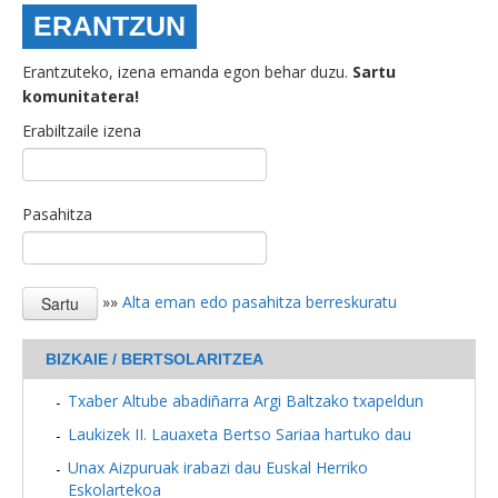
ERANTZUN
Erantzuteko, izena emanda egon behar duzu.
Sartu
komunitatera!
Erabiltzaile izena
Pasahitza
»»
Alta eman edo pasahitza berreskuratu
BIZKAIE / BERTSOLARITZEA
Txaber Altube abadiñarra Argi Baltzako txapeldun
Laukizek II. Lauaxeta Bertso Sariaa hartuko dau
Unax Aizpuruak irabazi dau Euskal Herriko
Eskolartekoa