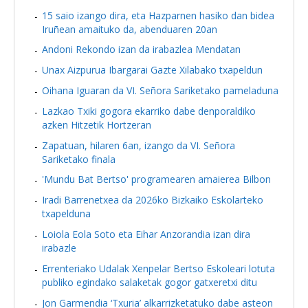
15 saio izango dira, eta Hazparnen hasiko dan bidea
Iruñean amaituko da, abenduaren 20an
Andoni Rekondo izan da irabazlea Mendatan
Unax Aizpurua Ibargarai Gazte Xilabako txapeldun
Oihana Iguaran da VI. Señora Sariketako pameladuna
Lazkao Txiki gogora ekarriko dabe denporaldiko
azken Hitzetik Hortzeran
Zapatuan, hilaren 6an, izango da VI. Señora
Sariketako finala
'Mundu Bat Bertso' programearen amaierea Bilbon
Iradi Barrenetxea da 2026ko Bizkaiko Eskolarteko
txapelduna
Loiola Eola Soto eta Eihar Anzorandia izan dira
irabazle
Errenteriako Udalak Xenpelar Bertso Eskoleari lotuta
publiko egindako salaketak gogor gatxeretxi ditu
Jon Garmendia ‘Txuria’ alkarrizketatuko dabe asteon