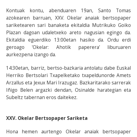
Kontuak kontu, abenduaren 19an, Santo Tomas
azokearen barruan, XXV. Okelar anaiak bertsopaper
sariketearen sari banaketa ekitaldia Mutrikuko Goiko
Plazan dagoan udaletxeko areto nagusian egingo da.
Ekitaldia eguerdiko 13:00etan hasiko da. Ordu erdi
geroago 'Okelar: Ahotik paperera' liburuaren
aurkezpena izango da.
14:30etan, barriz, bertso-bazkaria antolatu dabe Euskal
Herriko Bertsolari Txapelketako txapeldunorde Amets
Arzallus eta Jexux Mari Irazugaz. Bazkaritarako sarrerak
Iñigo Belen argazki dendan, Osinalde harategian eta
Subeltz tabernan eros daitekez.
XXV. Okelar Bertsopaper Sariketa
Hona hemen aurtengo Okelar anaiak bertsopaper