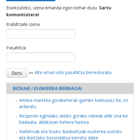
Erantzuteko, izena emanda egon behar duzu.
Sartu
komunitatera!
Erabiltzaile izena
Pasahitza
»»
Alta eman edo pasahitza berreskuratu
BIZKAIE / EUSKEREA BERBAGAI
Arteka-marteka gorabeherak igarriko badozuez be, ez
arduratu
Bezperan egindako aldatz gorako nekeak alde ona be
badauka, aldatzean behera hastea
Nafarroak eta Eusko Ikaskuntzak euskerea sustatu
eta ikertzeko borondatea berretsi dabe