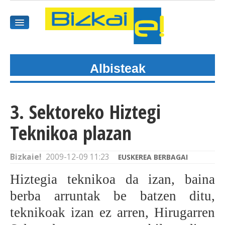
Albisteak
HASIEREA
HARPIDETU
3. Sektoreko Hiztegi
GAIAK
Teknikoa plazan
AGENDEA
Bizkaie!
2009-12-09 11:23
EUSKEREA BERBAGAI
KOMUNITATEA
Hiztegia teknikoa da izan, baina
ALBISTE GUZTIAK
berba arruntak be batzen ditu,
teknikoak izan ez arren, Hirugarren
BIDEOAK