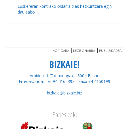
Euskereran kontrako oldarraldiak hezkuntzara egin
dau salto
NOR GARA
LEGE OHARRA
PUBLIZIDADEA
BIZKAIE!
Arbidea, 1 (Txurdinaga), 48004 Bilbao
Erredakzinoa: Tel. 94 4162393 - Faxa 94 4150199
bizkaie@bizkaie.biz
Babesleak: