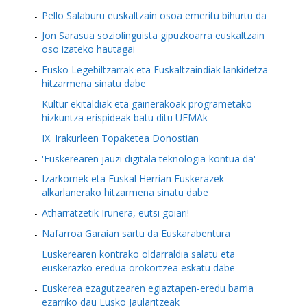
Pello Salaburu euskaltzain osoa emeritu bihurtu da
Jon Sarasua soziolinguista gipuzkoarra euskaltzain
oso izateko hautagai
Eusko Legebiltzarrak eta Euskaltzaindiak lankidetza-
hitzarmena sinatu dabe
Kultur ekitaldiak eta gainerakoak programetako
hizkuntza erispideak batu ditu UEMAk
IX. Irakurleen Topaketea Donostian
'Euskerearen jauzi digitala teknologia-kontua da'
Izarkomek eta Euskal Herrian Euskerazek
alkarlanerako hitzarmena sinatu dabe
Atharratzetik Iruñera, eutsi goiari!
Nafarroa Garaian sartu da Euskarabentura
Euskerearen kontrako oldarraldia salatu eta
euskerazko eredua orokortzea eskatu dabe
Euskerea ezagutzearen egiaztapen-eredu barria
ezarriko dau Eusko Jaularitzeak