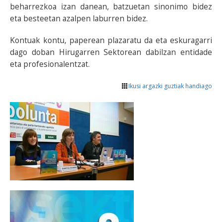
beharrezkoa izan danean, batzuetan sinonimo bidez
eta besteetan azalpen laburren bidez.
Kontuak kontu, paperean plazaratu da eta eskuragarri
dago doban Hirugarren Sektorean dabilzan entidade
eta profesionalentzat.
Ikusi argazki guztiak handiago