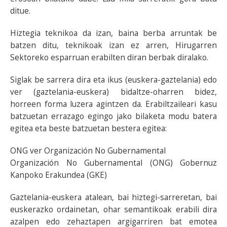
ditue.
Hiztegia teknikoa da izan, baina berba arruntak be
batzen ditu, teknikoak izan ez arren, Hirugarren
Sektoreko esparruan erabilten diran berbak diralako.
Siglak be sarrera dira eta ikus (euskera-gaztelania) edo
ver (gaztelania-euskera) bidaltze-oharren bidez,
horreen forma luzera agintzen da. Erabiltzaileari kasu
batzuetan errazago egingo jako bilaketa modu batera
egitea eta beste batzuetan bestera egitea:
ONG ver Organización No Gubernamental
Organización No Gubernamental (ONG) Gobernuz
Kanpoko Erakundea (GKE)
Gaztelania-euskera atalean, bai hiztegi-sarreretan, bai
euskerazko ordainetan, ohar semantikoak erabili dira
azalpen edo zehaztapen argigarriren bat emotea