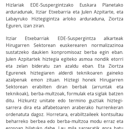
Hizlariak EDE-Suspergintzako Euskara Planetako
arduradunak, Itziar Etxebarria eta Julen Azpitarte, eta
Labayruko Hiztegigintza arloko arduraduna, Ziortza
Eguren, izan ziran.
Itziar Etxebarriak EDE-Suspergintza alkarteak
Hirugarren Sektorean euskerearen normalizazinoa
sustatzeko daukien konpromisoaz berba egin eban.
Julen Azpitartek hiztegia egiteko asmoa nondik etorri
eta zelan bideratu zan azaldu eban. Eta Ziortza
Egurenek hiztegiaren alderdi teknikoaren gaineko
azalpenak emon zituan. Hiztegi honek Hirugarren
Sektorean erabilten diran berbak (arruntak eta
teknikoak), berba-multzoak, formulak eta siglak batzen
ditu. Hizkuntz unitate edo termino guztiak hiztegi-
sarrera dira eta alfabetoaren araberako hurrenkeran
ordenatuta dagoz. Horretara, erabiltzaileek kontsultau
beharreko berbea edo berba-multzoa modu erraz eta
erosoan bilatuko dabe. Lau mila sarreratik gora batu