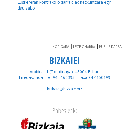
Euskereran kontrako oldarraldiak hezkuntzara egin
dau salto
NOR GARA
LEGE OHARRA
PUBLIZIDADEA
BIZKAIE!
Arbidea, 1 (Txurdinaga), 48004 Bilbao
Erredakzinoa: Tel. 94 4162393 - Faxa 94 4150199
bizkaie@bizkaie.biz
Babesleak: