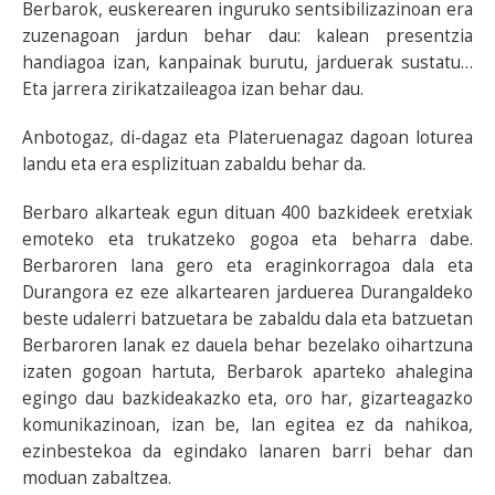
Berbarok, euskerearen inguruko sentsibilizazinoan era
zuzenagoan jardun behar dau: kalean presentzia
handiagoa izan, kanpainak burutu, jarduerak sustatu…
Eta jarrera zirikatzaileagoa izan behar dau.
Anbotogaz, di-dagaz eta Plateruenagaz dagoan loturea
landu eta era esplizituan zabaldu behar da.
Berbaro alkarteak egun dituan 400 bazkideek eretxiak
emoteko eta trukatzeko gogoa eta beharra dabe.
Berbaroren lana gero eta eraginkorragoa dala eta
Durangora ez eze alkartearen jarduerea Durangaldeko
beste udalerri batzuetara be zabaldu dala eta batzuetan
Berbaroren lanak ez dauela behar bezelako oihartzuna
izaten gogoan hartuta, Berbarok aparteko ahalegina
egingo dau bazkideakazko eta, oro har, gizarteagazko
komunikazinoan, izan be, lan egitea ez da nahikoa,
ezinbestekoa da egindako lanaren barri behar dan
moduan zabaltzea.