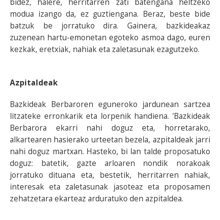
bidez, halere, herritarren zati batengana heltzeko
modua izango da, ez guztiengana. Beraz, beste bide
batzuk be jorratuko dira. Gainera, bazkideakaz
zuzenean hartu-emonetan egoteko asmoa dago, euren
kezkak, eretxiak, nahiak eta zaletasunak ezagutzeko.
Azpitaldeak
Bazkideak Berbaroren eguneroko jardunean sartzea
litzateke erronkarik eta lorpenik handiena. 'Bazkideak
Berbarora ekarri nahi doguz eta, horretarako,
alkartearen hasierako urteetan bezela, azpitaldeak jarri
nahi doguz martxan. Hasteko, bi lan talde proposatuko
doguz: batetik, gazte arloaren nondik norakoak
jorratuko dituana eta, bestetik, herritarren nahiak,
interesak eta zaletasunak jasoteaz eta proposamen
zehatzetara ekarteaz arduratuko den azpitaldea.