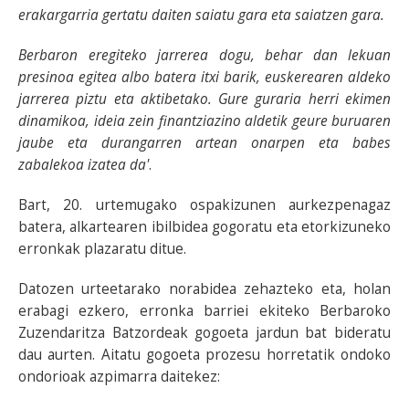
erakargarria gertatu daiten saiatu gara eta saiatzen gara.
Berbaron eregiteko jarrerea dogu, behar dan lekuan
presinoa egitea albo batera itxi barik, euskerearen aldeko
jarrerea piztu eta aktibetako. Gure guraria herri ekimen
dinamikoa, ideia zein finantziazino aldetik geure buruaren
jaube eta durangarren artean onarpen eta babes
zabalekoa izatea da'
.
Bart, 20. urtemugako ospakizunen aurkezpenagaz
batera, alkartearen ibilbidea gogoratu eta etorkizuneko
erronkak plazaratu ditue.
Datozen urteetarako norabidea zehazteko eta, holan
erabagi ezkero, erronka barriei ekiteko Berbaroko
Zuzendaritza Batzordeak gogoeta jardun bat bideratu
dau aurten. Aitatu gogoeta prozesu horretatik ondoko
ondorioak azpimarra daitekez: