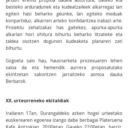
jardun eremu propioa dauela autortuta, bateko eta
besteko arduradunek eta kudeatzaileek alkarregaz lan
egiten hasi beharko geunke, lan egiteko moduak
konpartiduz, alkarren arteko konfidantzea irabazi arte.
Proiektu zehatzakaz has gaitekez, apurka-apurka
alkarlan hori ohitura bihurtu beharko litzateke eta
taldea osotzen dogunon kudeaketa planaren zati
bihurtu.
Gogoeta saio hau, hausnarketa prozesuaren lehen
saioa da eta hemendik aurrera proposatutako
ekintzetan sakontzen jarraitzeko asmoa dauka
Berbarok.
XX. urteurreneko ekitaldiak
Irailaren 17an, Durangaldeko azken hogei urteetako
euskerearen egoerea izango dabe berbagai Plateruena
Kafe Antzokian, 20:00etan. Gaueko 22:00etan, barriz,