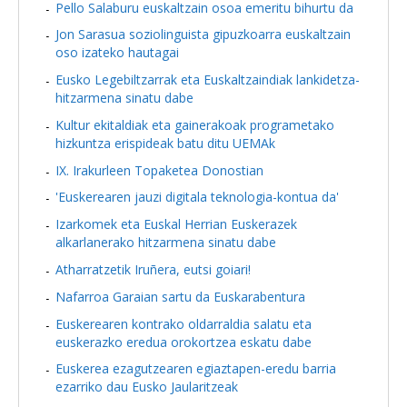
Pello Salaburu euskaltzain osoa emeritu bihurtu da
Jon Sarasua soziolinguista gipuzkoarra euskaltzain
oso izateko hautagai
Eusko Legebiltzarrak eta Euskaltzaindiak lankidetza-
hitzarmena sinatu dabe
Kultur ekitaldiak eta gainerakoak programetako
hizkuntza erispideak batu ditu UEMAk
IX. Irakurleen Topaketea Donostian
'Euskerearen jauzi digitala teknologia-kontua da'
Izarkomek eta Euskal Herrian Euskerazek
alkarlanerako hitzarmena sinatu dabe
Atharratzetik Iruñera, eutsi goiari!
Nafarroa Garaian sartu da Euskarabentura
Euskerearen kontrako oldarraldia salatu eta
euskerazko eredua orokortzea eskatu dabe
Euskerea ezagutzearen egiaztapen-eredu barria
ezarriko dau Eusko Jaularitzeak