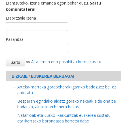
Erantzuteko, izena emanda egon behar duzu.
Sartu
komunitatera!
Erabiltzaile izena
Pasahitza
»»
Alta eman edo pasahitza berreskuratu
BIZKAIE / EUSKEREA BERBAGAI
Arteka-marteka gorabeherak igarriko badozuez be, ez
arduratu
Bezperan egindako aldatz gorako nekeak alde ona be
badauka, aldatzean behera hastea
Nafarroak eta Eusko Ikaskuntzak euskerea sustatu
eta ikertzeko borondatea berretsi dabe