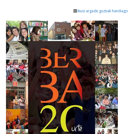
Ikusi argazki guztiak handiago