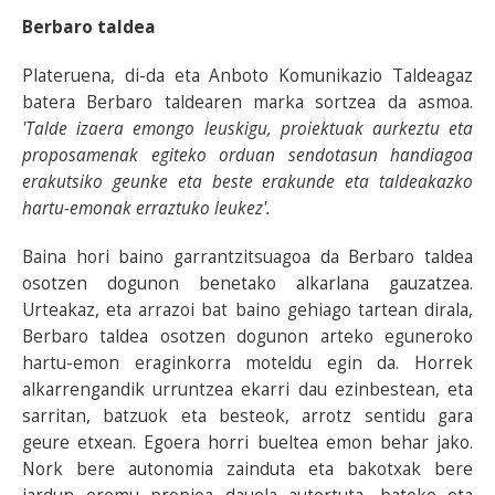
Berbaro taldea
Plateruena, di-da eta Anboto Komunikazio Taldeagaz
batera Berbaro taldearen marka sortzea da asmoa.
'Talde izaera emongo leuskigu, proiektuak aurkeztu eta
proposamenak egiteko orduan sendotasun handiagoa
erakutsiko geunke eta beste erakunde eta taldeakazko
hartu-emonak erraztuko leukez'.
Baina hori baino garrantzitsuagoa da Berbaro taldea
osotzen dogunon benetako alkarlana gauzatzea.
Urteakaz, eta arrazoi bat baino gehiago tartean dirala,
Berbaro taldea osotzen dogunon arteko eguneroko
hartu-emon eraginkorra moteldu egin da. Horrek
alkarrengandik urruntzea ekarri dau ezinbestean, eta
sarritan, batzuok eta besteok, arrotz sentidu gara
geure etxean. Egoera horri bueltea emon behar jako.
Nork bere autonomia zainduta eta bakotxak bere