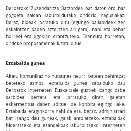
Berbaroko Zuzendaritza Batzordea bat dator oro har
gogoeta saioan laburbildutako ondorio nagusiakaz.
Beraz, bideak jorratuko ditu (egungo baliabideek zer
eskaintzen daben aztertzen ari gara), nahi eta behar
horreei era egokian erantzuteko. Esangura horretan,
ondoko proposamenak luzatu ditue:
Eztabaida gunea
Aitatu komunikazino hutsunea neurri batean behintzat
beteteko asmoz, eztabaida gunea zabalduko dau
Berbarok Interneten. Euskaltzale guztiek izango dabe
sarbidea bertara, eta jorratuko diran gaietan
eskarmentua daben adituei be konbita egingo jake.
Eztabaida eraginkorra nahi da eta, beraz, administrari
bat izango dau guneak, gaiak antolatzeko, eztabaidak
bideratzeko eta esandakoak laburbiltzeko. Interneten