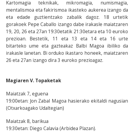
Kartomagia teknikak, mikromagia, numismagia,
mentalismoa eta fakirismoa ikasteko aukerea izango da
eta edade guztientzako zabalik dagoz. 18 urtetik
gorakoek Pepe Caballo izango dabe irakasle maiatzaren
19, 20, 26 eta 27an 19:30etatik 21:30etara eta 10 euroko
prezioan. Bestetik, 11 eta 13 eta 14 eta 16 urte
bitarteko ume eta gazteakaz Balbi Magoa ibiliko da
irakasle lanetan. Bi orduko ikastaro honeek, maiatzaren
26 eta 27an izango dira 3 euroko prezioagaz.
Magiaren V. Topaketak
Maiatzak 7, eguena
19:00etan: Jon Zabal Magoa hasierako ekitaldi nagusian
(Otxarkoagako Udaltegian)
Maiatzak 8, barikua
19:30etan: Diego Calavia (Arbidea Plazan).