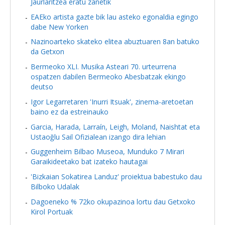
Jaurlaritzea eratu zanetik
EAEko artista gazte bik lau asteko egonaldia egingo
dabe New Yorken
Nazinoarteko skateko elitea abuztuaren 8an batuko
da Getxon
Bermeoko XLI. Musika Asteari 70. urteurrena
ospatzen dabilen Bermeoko Abesbatzak ekingo
deutso
Igor Legarretaren 'Inurri Itsuak', zinema-aretoetan
baino ez da estreinauko
Garcia, Harada, Larraín, Leigh, Moland, Naishtat eta
Ustaoğlu Sail Ofizialean izango dira lehian
Guggenheim Bilbao Museoa, Munduko 7 Mirari
Garaikideetako bat izateko hautagai
'Bizkaian Sokatirea Landuz' proiektua babestuko dau
Bilboko Udalak
Dagoeneko % 72ko okupazinoa lortu dau Getxoko
Kirol Portuak