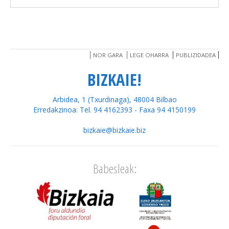
NOR GARA
LEGE OHARRA
PUBLIZIDADEA
BIZKAIE!
Arbidea, 1 (Txurdinaga), 48004 Bilbao
Erredakzinoa: Tel. 94 4162393 - Faxa 94 4150199
bizkaie@bizkaie.biz
Babesleak: