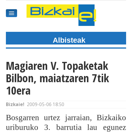
Albisteak
HASIEREA
HARPIDETU
Magiaren V. Topaketak
GAIAK
Bilbon, maiatzaren 7tik
AGENDEA
10era
KOMUNITATEA
Bizkaie!
2009-05-06 18:50
ALBISTE GUZTIAK
Bosgarren urtez jarraian, Bizkaiko
uriburuko 3. barrutia lau egunez
BIDEOAK