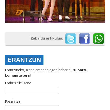
Zabaldu artikulua:
ERANTZUN
Erantzuteko, izena emanda egon behar duzu.
Sartu
komunitatera!
Erabiltzaile izena
Pasahitza