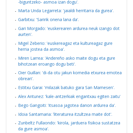
-biguntzeko- asmoa izan dogu'.
Marta Unda Legarreta: 'jaialdi herritarra da gurea'.
Garbitxu: 'Saririk onena lana da'.
Gari Morgado: 'euskerearen ardurea neuk izango dot
aurten'.
Migel Zeberio: 'euskereagaz eta kultureagaz gure
herria jostea da asmoa'.
Miren Larrea: 'Andereño asko maite dogu eta gure
bihotzean eroango dogu beti'.
Oier Guillan: 'di-da otu jakun komedia etxurea emotea
obreari'.
Estitxu Garai: 'milazak batuko gara San Mamesen'.
Alex Antunez: 'kale-antzerkiak engantxau egiten zaitu'
Bego Gangoiti: 'itsasoa jagotea danon ardurea da'.
Idoia Santamaria: 'literaturea itzultzea maite dot'.
Zunbeltz Fullaondo: 'kirola, jarduera fisikoa sustatzea
da gure asmoa'.