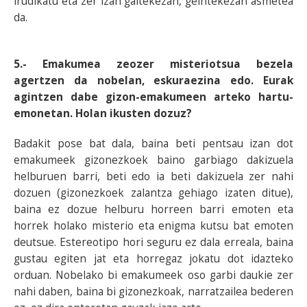
irudikatu eta zer izan gaitekezan, geintekezan asmetea
da.
5.- Emakumea zeozer misteriotsua bezela
agertzen da nobelan, eskuraezina edo. Eurak
agintzen dabe gizon-emakumeen arteko hartu-
emonetan. Holan ikusten dozuz?
Badakit pose bat dala, baina beti pentsau izan dot
emakumeek gizonezkoek baino garbiago dakizuela
helburuen barri, beti edo ia beti dakizuela zer nahi
dozuen (gizonezkoek zalantza gehiago izaten ditue),
baina ez dozue helburu horreen barri emoten eta
horrek holako misterio eta enigma kutsu bat emoten
deutsue. Estereotipo hori seguru ez dala erreala, baina
gustau egiten jat eta horregaz jokatu dot idazteko
orduan. Nobelako bi emakumeek oso garbi daukie zer
nahi daben, baina bi gizonezkoak, narratzailea bederen