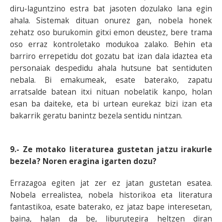
diru-laguntzino estra bat jasoten dozulako lana egin
ahala. Sistemak dituan onurez gan, nobela honek
zehatz oso burukomin gitxi emon deustez, bere trama
oso erraz kontroletako modukoa zalako. Behin eta
barriro errepetidu dot gozatu bat izan dala idaztea eta
personaiak despedidu ahala hutsune bat sentiduten
nebala. Bi emakumeak, esate baterako, zapatu
arratsalde batean itxi nituan nobelatik kanpo, holan
esan ba daiteke, eta bi urtean eurekaz bizi izan eta
bakarrik geratu banintz bezela sentidu nintzan.
9.- Ze motako literaturea gustetan jatzu irakurle
bezela? Noren eragina igarten dozu?
Errazagoa egiten jat zer ez jatan gustetan esatea.
Nobela errealistea, nobela historikoa eta literatura
fantastikoa, esate baterako, ez jataz bape interesetan,
baina, halan da be, liburutegira heltzen diran