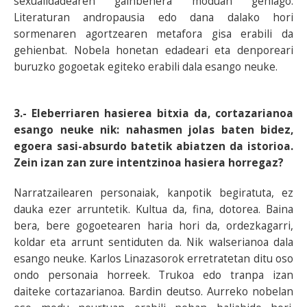
sexualidadearen gainbehera moduan gehiago.
Literaturan andropausia edo dana dalako hori
sormenaren agortzearen metafora gisa erabili da
gehienbat. Nobela honetan edadeari eta denporeari
buruzko gogoetak egiteko erabili dala esango neuke.
3.- Eleberriaren hasierea bitxia da, cortazarianoa
esango neuke nik: nahasmen jolas baten bidez,
egoera sasi-absurdo batetik abiatzen da istorioa.
Zein izan zan zure intentzinoa hasiera horregaz?
Narratzailearen personaiak, kanpotik begiratuta, ez
dauka ezer arruntetik. Kultua da, fina, dotorea. Baina
bera, bere gogoetearen haria hori da, ordezkagarri,
koldar eta arrunt sentiduten da. Nik walserianoa dala
esango neuke. Karlos Linazasorok erretratetan ditu oso
ondo personaia horreek. Trukoa edo tranpa izan
daiteke cortazarianoa. Bardin deutso. Aurreko nobelan