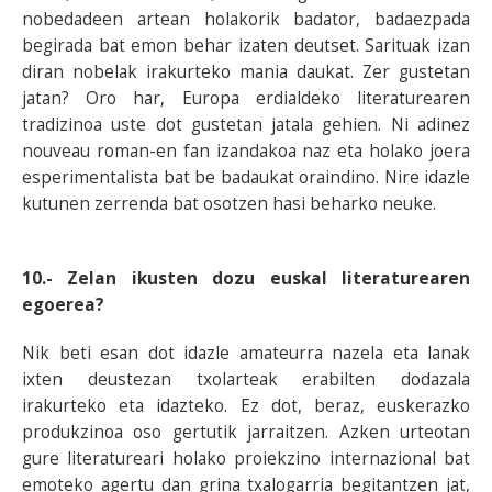
nobedadeen artean holakorik badator, badaezpada
begirada bat emon behar izaten deutset. Sarituak izan
diran nobelak irakurteko mania daukat. Zer gustetan
jatan? Oro har, Europa erdialdeko literaturearen
tradizinoa uste dot gustetan jatala gehien. Ni adinez
nouveau roman-en fan izandakoa naz eta holako joera
esperimentalista bat be badaukat oraindino. Nire idazle
kutunen zerrenda bat osotzen hasi beharko neuke.
10.- Zelan ikusten dozu euskal literaturearen
egoerea?
Nik beti esan dot idazle amateurra nazela eta lanak
ixten deustezan txolarteak erabilten dodazala
irakurteko eta idazteko. Ez dot, beraz, euskerazko
produkzinoa oso gertutik jarraitzen. Azken urteotan
gure literatureari holako proiekzino internazional bat
emoteko agertu dan grina txalogarria begitantzen jat,