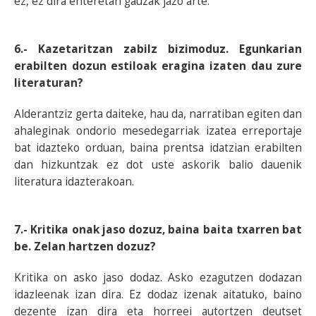
ez, ez dira enteretan gauzak jazo arte.
6.- Kazetaritzan zabilz bizimoduz. Egunkarian
erabilten dozun estiloak eragina izaten dau zure
literaturan?
Alderantziz gerta daiteke, hau da, narratiban egiten dan
ahaleginak ondorio mesedegarriak izatea erreportaje
bat idazteko orduan, baina prentsa idatzian erabilten
dan hizkuntzak ez dot uste askorik balio dauenik
literatura idazterakoan.
7.- Kritika onak jaso dozuz, baina baita txarren bat
be. Zelan hartzen dozuz?
Kritika on asko jaso dodaz. Asko ezagutzen dodazan
idazleenak izan dira. Ez dodaz izenak aitatuko, baino
dezente izan dira eta horreei autortzen deutset