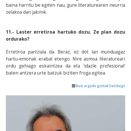
baina harritu be egiten nau, gure literaturearen neurria
zelakoa dan jakinik.
11.- Laster erretiroa hartuko dozu. Ze plan dozu
ordurako?
Erretiroa partziala da. Beraz, ez dot lan munduagaz
hartu-emonak erabat etengo. Nire asmoa literatureari
ordu gehiago eskaintzea da eta 'idazle profesional'
baten antzera urte batzuk biziten froga egitea.
Ikusi argazki guztiak handiago