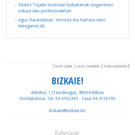
Erlantz Tejada boxeolari bizkaitarrak seigarrenez
irabazi dau profesionaletan
Agus Barandiaran: 'emotea eta hartzea sano
betegarria da'.
NOR GARA
LEGE OHARRA
PUBLIZIDADEA
BIZKAIE!
Arbidea, 1 (Txurdinaga), 48004 Bilbao
Erredakzinoa: Tel. 94 4162393 - Faxa 94 4150199
bizkaie@bizkaie.biz
Babesleak: