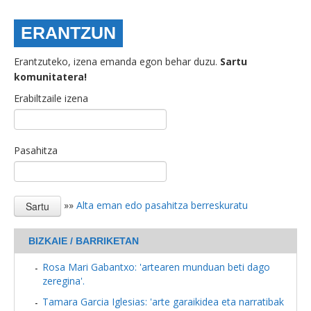
ERANTZUN
Erantzuteko, izena emanda egon behar duzu.
Sartu
komunitatera!
Erabiltzaile izena
Pasahitza
»»
Alta eman edo pasahitza berreskuratu
BIZKAIE / BARRIKETAN
Rosa Mari Gabantxo: 'artearen munduan beti dago
zeregina'.
Tamara Garcia Iglesias: 'arte garaikidea eta narratibak