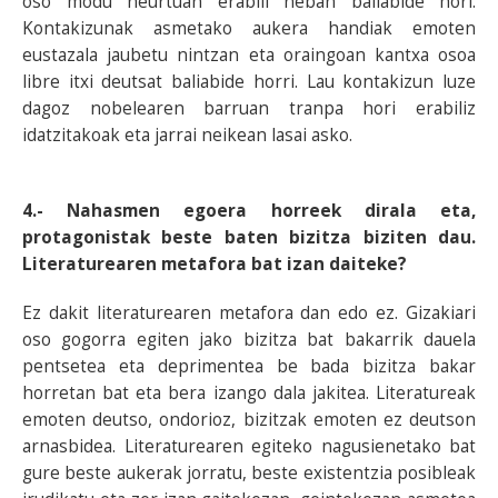
oso modu neurtuan erabili neban baliabide hori.
Kontakizunak asmetako aukera handiak emoten
eustazala jaubetu nintzan eta oraingoan kantxa osoa
libre itxi deutsat baliabide horri. Lau kontakizun luze
dagoz nobelearen barruan tranpa hori erabiliz
idatzitakoak eta jarrai neikean lasai asko.
4.- Nahasmen egoera horreek dirala eta,
protagonistak beste baten bizitza biziten dau.
Literaturearen metafora bat izan daiteke?
Ez dakit literaturearen metafora dan edo ez. Gizakiari
oso gogorra egiten jako bizitza bat bakarrik dauela
pentsetea eta deprimentea be bada bizitza bakar
horretan bat eta bera izango dala jakitea. Literatureak
emoten deutso, ondorioz, bizitzak emoten ez deutson
arnasbidea. Literaturearen egiteko nagusienetako bat
gure beste aukerak jorratu, beste existentzia posibleak