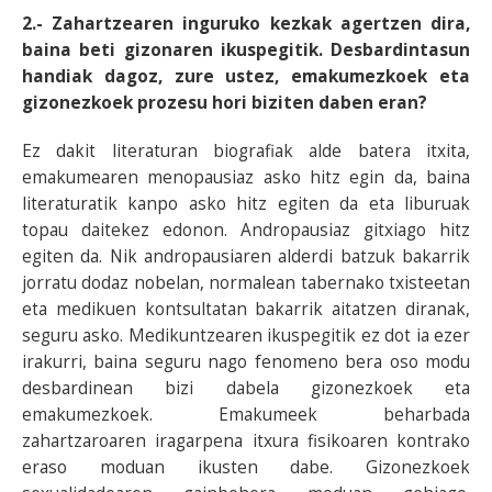
2.- Zahartzearen inguruko kezkak agertzen dira,
baina beti gizonaren ikuspegitik. Desbardintasun
handiak dagoz, zure ustez, emakumezkoek eta
gizonezkoek prozesu hori biziten daben eran?
Ez dakit literaturan biografiak alde batera itxita,
emakumearen menopausiaz asko hitz egin da, baina
literaturatik kanpo asko hitz egiten da eta liburuak
topau daitekez edonon. Andropausiaz gitxiago hitz
egiten da. Nik andropausiaren alderdi batzuk bakarrik
jorratu dodaz nobelan, normalean tabernako txisteetan
eta medikuen kontsultatan bakarrik aitatzen diranak,
seguru asko. Medikuntzearen ikuspegitik ez dot ia ezer
irakurri, baina seguru nago fenomeno bera oso modu
desbardinean bizi dabela gizonezkoek eta
emakumezkoek. Emakumeek beharbada
zahartzaroaren iragarpena itxura fisikoaren kontrako
eraso moduan ikusten dabe. Gizonezkoek