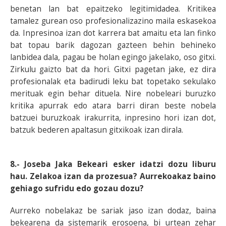
benetan lan bat epaitzeko legitimidadea. Kritikea
tamalez gurean oso profesionalizazino maila eskasekoa
da. Inpresinoa izan dot karrera bat amaitu eta lan finko
bat topau barik dagozan gazteen behin behineko
lanbidea dala, pagau be holan egingo jakelako, oso gitxi.
Zirkulu gaizto bat da hori. Gitxi pagetan jake, ez dira
profesionalak eta badirudi leku bat topetako sekulako
merituak egin behar dituela. Nire nobeleari buruzko
kritika apurrak edo atara barri diran beste nobela
batzuei buruzkoak irakurrita, inpresino hori izan dot,
batzuk bederen apaltasun gitxikoak izan dirala.
8.- Joseba Jaka Bekeari esker idatzi dozu liburu
hau. Zelakoa izan da prozesua? Aurrekoakaz baino
gehiago sufridu edo gozau dozu?
Aurreko nobelakaz be sariak jaso izan dodaz, baina
bekearena da sistemarik erosoena, bi urtean zehar