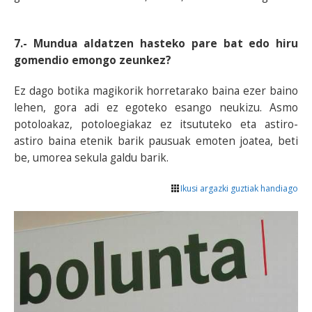
7.- Mundua aldatzen hasteko pare bat edo hiru
gomendio emongo zeunkez?
Ez dago botika magikorik horretarako baina ezer baino
lehen, gora adi ez egoteko esango neukizu. Asmo
potoloakaz, potoloegiakaz ez itsututeko eta astiro-
astiro baina etenik barik pausuak emoten joatea, beti
be, umorea sekula galdu barik.
Ikusi argazki guztiak handiago