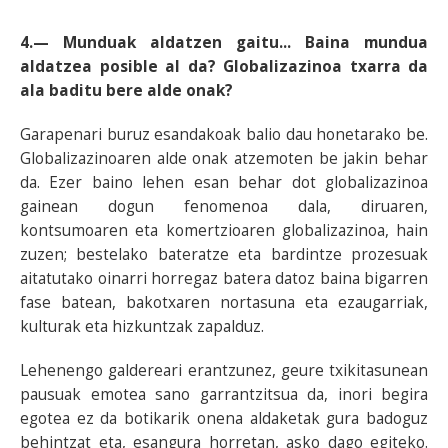
4.— Munduak aldatzen gaitu... Baina mundua
aldatzea posible al da? Globalizazinoa txarra da
ala baditu bere alde onak?
Garapenari buruz esandakoak balio dau honetarako be.
Globalizazinoaren alde onak atzemoten be jakin behar
da. Ezer baino lehen esan behar dot globalizazinoa
gainean dogun fenomenoa dala, diruaren,
kontsumoaren eta komertzioaren globalizazinoa, hain
zuzen; bestelako bateratze eta bardintze prozesuak
aitatutako oinarri horregaz batera datoz baina bigarren
fase batean, bakotxaren nortasuna eta ezaugarriak,
kulturak eta hizkuntzak zapalduz.
Lehenengo galdereari erantzunez, geure txikitasunean
pausuak emotea sano garrantzitsua da, inori begira
egotea ez da botikarik onena aldaketak gura badoguz
behintzat eta, esangura horretan, asko dago egiteko.