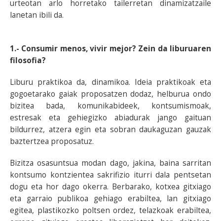
urteotan arlo horretako tailerretan dinamizatzaile
lanetan ibili da.
1.- Consumir menos, vivir mejor? Zein da liburuaren
filosofia?
Liburu praktikoa da, dinamikoa. Ideia praktikoak eta
gogoetarako gaiak proposatzen dodaz, helburua ondo
bizitea bada, komunikabideek, kontsumismoak,
estresak eta gehiegizko abiadurak jango gaituan
bildurrez, atzera egin eta sobran daukaguzan gauzak
baztertzea proposatuz.
Bizitza osasuntsua modan dago, jakina, baina sarritan
kontsumo kontzientea sakrifizio iturri dala pentsetan
dogu eta hor dago okerra. Berbarako, kotxea gitxiago
eta garraio publikoa gehiago erabiltea, lan gitxiago
egitea, plastikozko poltsen ordez, telazkoak erabiltea,