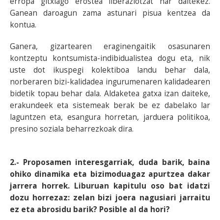
erropa gitxiago erostea liberaziotzat har daitekez.
Ganean daroagun zama astunari pisua kentzea da
kontua.
Ganera, gizartearen eraginengaitik osasunaren
kontzeptu kontsumista-indibidualistea dogu eta, nik
uste dot ikuspegi kolektiboa landu behar dala,
norberaren bizi-kalidadea ingurumenaren kalidadearen
bidetik topau behar dala. Aldaketea gatxa izan daiteke,
erakundeek eta sistemeak berak be ez dabelako lar
laguntzen eta, esangura horretan, jarduera politikoa,
presino soziala beharrezkoak dira.
2.- Proposamen interesgarriak, duda barik, baina
ohiko dinamika eta bizimoduagaz apurtzea dakar
jarrera horrek. Liburuan kapitulu oso bat idatzi
dozu horrezaz: zelan bizi joera nagusiari jarraitu
ez eta abrosidu barik? Posible al da hori?