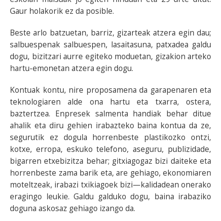
Gaur holakorik ez da posible.
Beste arlo batzuetan, barriz, gizarteak atzera egin dau;
salbuespenak salbuespen, lasaitasuna, patxadea galdu
dogu, bizitzari aurre egiteko moduetan, gizakion arteko
hartu-emonetan atzera egin dogu.
Kontuak kontu, nire proposamena da garapenaren eta
teknologiaren alde ona hartu eta txarra, ostera,
baztertzea. Enpresek salmenta handiak behar ditue
ahalik eta diru gehien irabazteko baina kontua da ze,
segurutik ez dogula horrenbeste plastikozko ontzi,
kotxe, erropa, eskuko telefono, aseguru, publizidade,
bigarren etxebizitza behar; gitxiagogaz bizi daiteke eta
horrenbeste zama barik eta, are gehiago, ekonomiaren
moteltzeak, irabazi txikiagoek bizi­—kalidadean onerako
eragingo leukie. Galdu galduko dogu, baina irabaziko
doguna askosaz gehiago izango da.