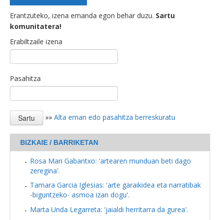
Erantzuteko, izena emanda egon behar duzu.
Sartu
komunitatera!
Erabiltzaile izena
Pasahitza
»»
Alta eman edo pasahitza berreskuratu
BIZKAIE / BARRIKETAN
Rosa Mari Gabantxo: 'artearen munduan beti dago
zeregina'.
Tamara Garcia Iglesias: 'arte garaikidea eta narratibak
-biguntzeko- asmoa izan dogu'.
Marta Unda Legarreta: 'jaialdi herritarra da gurea'.