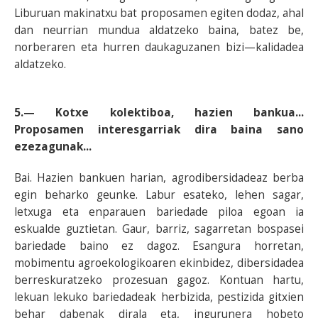
Liburuan makinatxu bat proposamen egiten dodaz, ahal
dan neurrian mundua aldatzeko baina, batez be,
norberaren eta hurren daukaguzanen bizi—kalidadea
aldatzeko.
5.— Kotxe kolektiboa, hazien bankua...
Proposamen interesgarriak dira baina sano
ezezagunak...
Bai. Hazien bankuen harian, agrodibersidadeaz berba
egin beharko geunke. Labur esateko, lehen sagar,
letxuga eta enparauen bariedade piloa egoan ia
eskualde guztietan. Gaur, barriz, sagarretan bospasei
bariedade baino ez dagoz. Esangura horretan,
mobimentu agroekologikoaren ekinbidez, dibersidadea
berreskuratzeko prozesuan gagoz. Kontuan hartu,
lekuan lekuko bariedadeak herbizida, pestizida gitxien
behar dabenak dirala eta, ingurunera hobeto