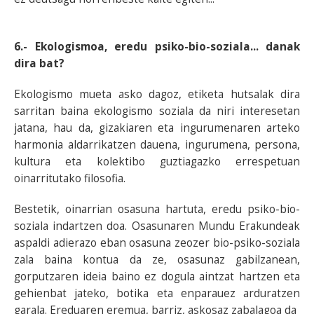
6.- Ekologismoa, eredu psiko-bio-soziala... danak
dira bat?
Ekologismo mueta asko dagoz, etiketa hutsalak dira
sarritan baina ekologismo soziala da niri interesetan
jatana, hau da, gizakiaren eta ingurumenaren arteko
harmonia aldarrikatzen dauena, ingurumena, persona,
kultura eta kolektibo guztiagazko errespetuan
oinarritutako filosofia.
Bestetik, oinarrian osasuna hartuta, eredu psiko-bio-
soziala indartzen doa. Osasunaren Mundu Erakundeak
aspaldi adierazo eban osasuna zeozer bio-psiko-soziala
zala baina kontua da ze, osasunaz gabilzanean,
gorputzaren ideia baino ez dogula aintzat hartzen eta
gehienbat jateko, botika eta enparauez arduratzen
garala. Ereduaren eremua, barriz, askosaz zabalagoa da