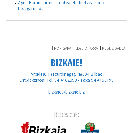
Agus Barandiaran: 'emotea eta hartzea sano
betegarria da'.
NOR GARA
LEGE OHARRA
PUBLIZIDADEA
BIZKAIE!
Arbidea, 1 (Txurdinaga), 48004 Bilbao
Erredakzinoa: Tel. 94 4162393 - Faxa 94 4150199
bizkaie@bizkaie.biz
Babesleak: