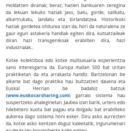
moldatzen diranak; beraz, hazien bankuaren zeregina
da lekuan lekuko haziak jaso, batu, gorde, sailkatu,
alkartrukatu, landatu eta birlandatzea. Historikoki
haziak gordetea ohiturea izan da, hori da naturalena ze
gaur egun astakeria handiak egiten dira, kutsatzaileak
diran hazi transgenikoak erabilten dira, hazi
industrialak...
Kotxe kolektiboa edo kotxe multiusuaria esperientzia
sano interesgarria da. Europa mailan 500 bat uritan
praktiketan da eta arrakasta handiz. Bartzelonan be
alkarte bat dago praktika hau bultzatzen dauena eta
Euskal Herrian be badabiz batzuk
(
www.euskocarsharing.com
) garraio sistema hau
suspertzeko ahaleginetan. Jaubea izan barik, urtero edo
hilebetero kuota bat pagau eta ibilgailu bat erabilteko
aukerea dago sistema honi esker. Diru asko aurrezten
da, kotxe asko kentzen doguz kaleetatik, ingurumenari
ez deutsagu horrenbeste kalte egiten...