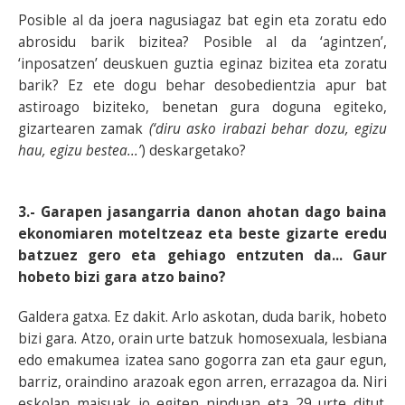
Posible al da joera nagusiagaz bat egin eta zoratu edo
abrosidu barik bizitea? Posible al da ‘agintzen’,
‘inposatzen’ deuskuen guztia eginaz bizitea eta zoratu
barik? Ez ete dogu behar desobedientzia apur bat
astiroago biziteko, benetan gura doguna egiteko,
gizartearen zamak
(‘diru asko irabazi behar dozu, egizu
hau, egizu bestea...’
) deskargetako?
3.- Garapen jasangarria danon ahotan dago baina
ekonomiaren moteltzeaz eta beste gizarte eredu
batzuez gero eta gehiago entzuten da... Gaur
hobeto bizi gara atzo baino?
Galdera gatxa. Ez dakit. Arlo askotan, duda barik, hobeto
bizi gara. Atzo, orain urte batzuk homosexuala, lesbiana
edo emakumea izatea sano gogorra zan eta gaur egun,
barriz, oraindino arazoak egon arren, errazagoa da. Niri
eskolan maisuak jo egiten ninduan eta 29 urte ditut.