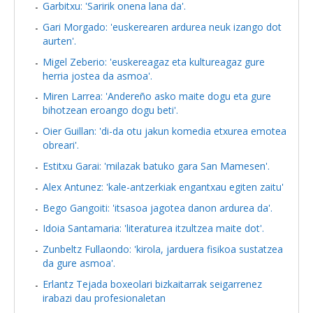
Garbitxu: 'Saririk onena lana da'.
Gari Morgado: 'euskerearen ardurea neuk izango dot
aurten'.
Migel Zeberio: 'euskereagaz eta kultureagaz gure
herria jostea da asmoa'.
Miren Larrea: 'Andereño asko maite dogu eta gure
bihotzean eroango dogu beti'.
Oier Guillan: 'di-da otu jakun komedia etxurea emotea
obreari'.
Estitxu Garai: 'milazak batuko gara San Mamesen'.
Alex Antunez: 'kale-antzerkiak engantxau egiten zaitu'
Bego Gangoiti: 'itsasoa jagotea danon ardurea da'.
Idoia Santamaria: 'literaturea itzultzea maite dot'.
Zunbeltz Fullaondo: 'kirola, jarduera fisikoa sustatzea
da gure asmoa'.
Erlantz Tejada boxeolari bizkaitarrak seigarrenez
irabazi dau profesionaletan