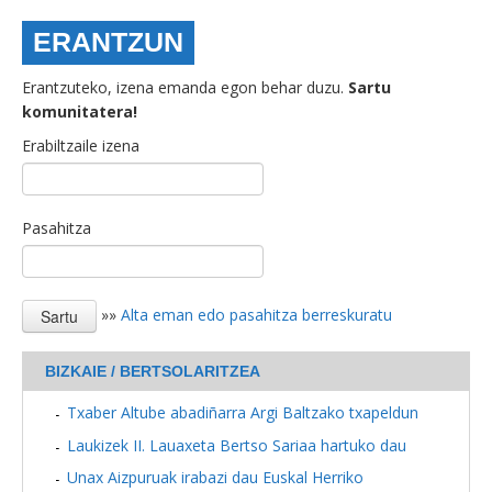
ERANTZUN
Erantzuteko, izena emanda egon behar duzu.
Sartu
komunitatera!
Erabiltzaile izena
Pasahitza
»»
Alta eman edo pasahitza berreskuratu
BIZKAIE / BERTSOLARITZEA
Txaber Altube abadiñarra Argi Baltzako txapeldun
Laukizek II. Lauaxeta Bertso Sariaa hartuko dau
Unax Aizpuruak irabazi dau Euskal Herriko