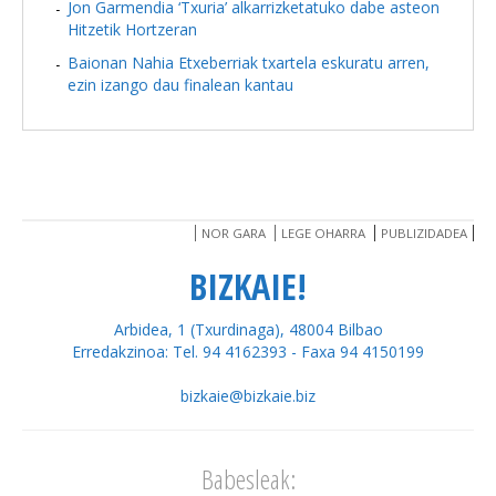
Jon Garmendia ‘Txuria’ alkarrizketatuko dabe asteon
Hitzetik Hortzeran
Baionan Nahia Etxeberriak txartela eskuratu arren,
ezin izango dau finalean kantau
NOR GARA
LEGE OHARRA
PUBLIZIDADEA
BIZKAIE!
Arbidea, 1 (Txurdinaga), 48004 Bilbao
Erredakzinoa: Tel. 94 4162393 - Faxa 94 4150199
bizkaie@bizkaie.biz
Babesleak: