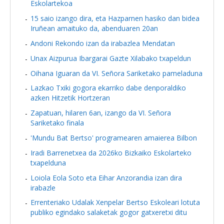
Eskolartekoa
15 saio izango dira, eta Hazparnen hasiko dan bidea
Iruñean amaituko da, abenduaren 20an
Andoni Rekondo izan da irabazlea Mendatan
Unax Aizpurua Ibargarai Gazte Xilabako txapeldun
Oihana Iguaran da VI. Señora Sariketako pameladuna
Lazkao Txiki gogora ekarriko dabe denporaldiko
azken Hitzetik Hortzeran
Zapatuan, hilaren 6an, izango da VI. Señora
Sariketako finala
'Mundu Bat Bertso' programearen amaierea Bilbon
Iradi Barrenetxea da 2026ko Bizkaiko Eskolarteko
txapelduna
Loiola Eola Soto eta Eihar Anzorandia izan dira
irabazle
Errenteriako Udalak Xenpelar Bertso Eskoleari lotuta
publiko egindako salaketak gogor gatxeretxi ditu