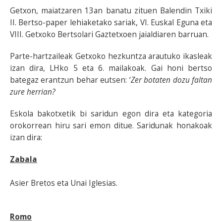
Getxon, maiatzaren 13an banatu zituen Balendin Txiki
II. Bertso-paper lehiaketako sariak, VI. Euskal Eguna eta
VIII. Getxoko Bertsolari Gaztetxoen jaialdiaren barruan.
Parte-hartzaileak Getxoko hezkuntza arautuko ikasleak
izan dira, LHko 5 eta 6. mailakoak. Gai honi bertso
bategaz erantzun behar eutsen: ‘
Zer botaten dozu faltan
zure herrian?
Eskola bakotxetik bi saridun egon dira eta kategoria
orokorrean hiru sari emon ditue. Saridunak honakoak
izan dira:
Zabala
Asier Bretos eta Unai Iglesias.
Romo