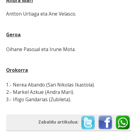
Andra Mari
Antton Urtiaga eta Ane Velasco.
Geroa
Oihane Pascual eta Irune Mota.
Orokorra
1.- Nerea Abando (San Nikolas Ikastola).
2.- Markel Azkue (Andra Mari).
3.- Iñigo Gandarias (Zubileta).
Zabaldu artikulua: