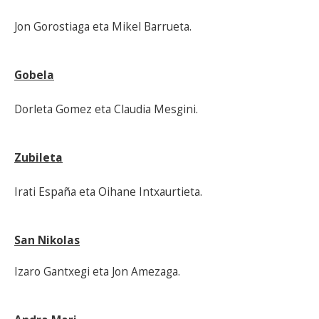
Jon Gorostiaga eta Mikel Barrueta.
Gobela
Dorleta Gomez eta Claudia Mesgini.
Zubileta
Irati España eta Oihane Intxaurtieta.
San Nikolas
Izaro Gantxegi eta Jon Amezaga.