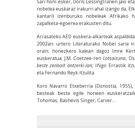
Sari honi esker, Doris LessingIranen jaio e
nobelea euskaraz irakurri ahal izango da, El
kantari) izenburuko nobeleak Afrikako 
zapalketa-egoerea erakusten ditu.
Arrasateko AED euskera-alkarteak aspaldidan
2002an: urtero Literaturako Nobel saria i
orain; honezkero kalean dagoz Imre Ker
euskeratua; J.M. Coetzee-ren
Lotsaizuna
, O
beste zenbait antzerki-lan;
Iñigo Errastik it
eta Fernando Reyk itzulita.
Koro Navarro Etxeberria (Donostia, 1955), i
besteak beste egile honeen euskeratzail
Tohomas, Bashevis Singer, Carver…