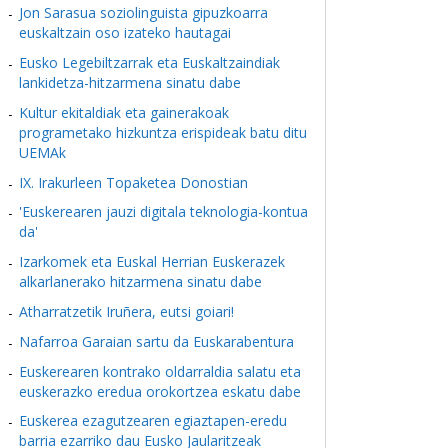
Jon Sarasua soziolinguista gipuzkoarra
euskaltzain oso izateko hautagai
Eusko Legebiltzarrak eta Euskaltzaindiak
lankidetza-hitzarmena sinatu dabe
Kultur ekitaldiak eta gainerakoak
programetako hizkuntza erispideak batu ditu
UEMAk
IX. Irakurleen Topaketea Donostian
'Euskerearen jauzi digitala teknologia-kontua
da'
Izarkomek eta Euskal Herrian Euskerazek
alkarlanerako hitzarmena sinatu dabe
Atharratzetik Iruñera, eutsi goiari!
Nafarroa Garaian sartu da Euskarabentura
Euskerearen kontrako oldarraldia salatu eta
euskerazko eredua orokortzea eskatu dabe
Euskerea ezagutzearen egiaztapen-eredu
barria ezarriko dau Eusko Jaularitzeak