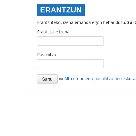
ERANTZUN
Erantzuteko, izena emanda egon behar duzu.
Sar
Erabiltzaile izena
Pasahitza
»»
Alta eman edo pasahitza berreskura