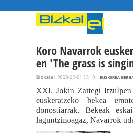
Koro Navarrok eusker
en 'The grass is singi
Bizkaie!
2008-02-01 15:10
EUSKEREA BERB
XXI. Jokin Zaitegi Itzulpen
euskeratzeko bekea emot
donostiarrak. Bekeak eska
laguntzinoagaz, Navarrok uda