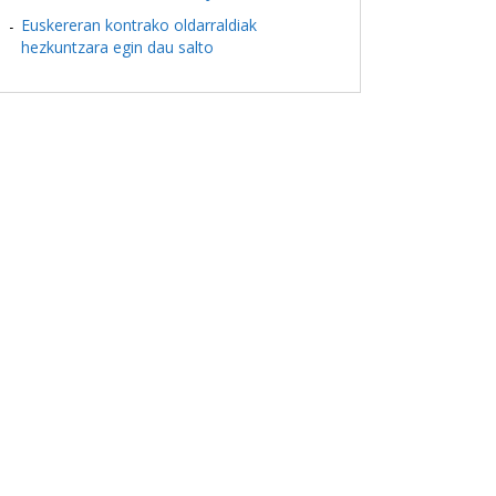
Euskereran kontrako oldarraldiak
hezkuntzara egin dau salto