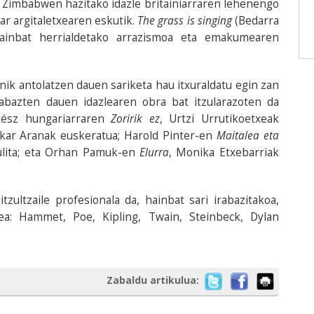
ta Zimbabwen hazitako idazle britainiarraren lehenengo
kar argitaletxearen eskutik.
The grass is singing
(Bedarra
hainbat herrialdetako arrazismoa eta emakumearen
ik antolatzen dauen sariketa hau itxuraldatu egin zan
rabazten dauen idazlearen obra bat itzularazoten da
tész hungariarraren
Zoririk ez
, Urtzi Urrutikoetxeak
skar Aranak euskeratua; Harold Pinter-en
Maitalea eta
zulita; eta Orhan Pamuk-en
Elurra
, Monika Etxebarriak
tzultzaile profesionala da, hainbat sari irabazitakoa,
ea: Hammet, Poe, Kipling, Twain, Steinbeck, Dylan
Zabaldu artikulua: