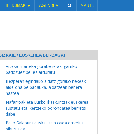
BILDUMAK
AGENDEA
SARTU
BIZKAIE / EUSKEREA BERBAGAI
Arteka-marteka gorabeherak igarriko
badozuez be, ez arduratu
Bezperan egindako aldatz gorako nekeak
alde ona be badauka, aldatzean behera
hastea
Nafarroak eta Eusko Ikaskuntzak euskerea
sustatu eta ikertzeko borondatea berretsi
dabe
Pello Salaburu euskaltzain osoa emeritu
bihurtu da