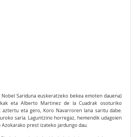
7ko Nobel Sariduna euskeratzeko bekea emoten dauena)
 Jakak eta Alberto Martinez de la Cuadrak osoturiko
 aztertu eta gero, Koro Navarroren lana saritu dabe.
euroko saria. Laguntzino horregaz, hemendik udagoien
 Azokarako prest izateko jardungo dau.