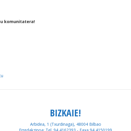
tu komunitatera!
tu
BIZKAIE!
Arbidea, 1 (Txurdinaga), 48004 Bilbao
Erredakzinoa: Tel. 94 4162393 - Faxa 94 4150199