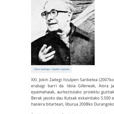
|
Ikusi handiago
|
Argazki originala
XXI. Jokin Zaitegi Itzulpen Sariketea (200
erabagi barri da. Idoia Gilleneak, Aiora
epaimahaiak, aurkeztutako proiektu guztiak
Berak jasoko dau Kutxak eskainitako 5.500 
hasiera bitartean, liburua 2008ko Durangoko