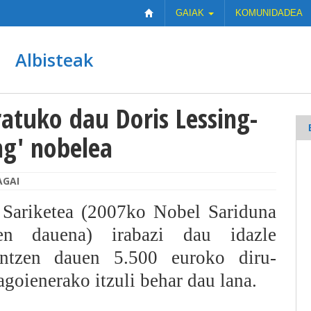
GAIAK
KOMUNIDADEA
Albisteak
atuko dau Doris Lessing-
ng' nobelea
AGAI
 Sariketea (2007ko Nobel Sariduna
en dauena) irabazi dau idazle
intzen dauen 5.500 euroko diru-
goienerako itzuli behar dau lana.