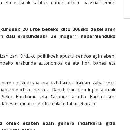
era eta erasoak salatuz, danon artean pausuak emon
kundeak 20 urte beteko ditu 2008ko zezeilaren
mon dau erakundeak? Ze mugarri nabarmenduko
izan zan. Orduko politikoek apustu sendoa egin eben,
menpeko erakunde autonomoa da eta hori babes eta
sunaren diskurtsoa eta eztabaidea kalean zabaltzeko
k nabarmenduko neukez. Danak izan dira inportanteak
2005eko Emakume eta Gizonen arteko Bardintasun
k beste, oinarri sendoa dalako bihar etzirako.
si ohiak esaten eban genero indarkeria giza