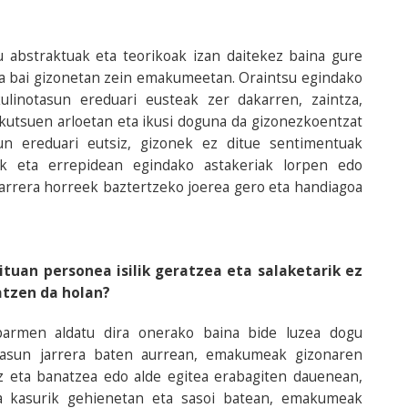
 abstraktuak eta teorikoak izan daitekez baina gure
a bai gizonetan zein emakumeetan. Oraintsu egindako
linotasun ereduari eusteak zer dakarren, zaintza,
skutsuen arloetan eta ikusi doguna da gizonezkoentzat
un ereduari eutsiz, gizonek ez ditue sentimentuak
ak eta errepidean egindako astakeriak lorpen edo
 jarrera horreek baztertzeko joerea gero eta handiagoa
ituan personea isilik geratzea eta salaketarik ez
katzen da holan?
barmen aldatu dira onerako baina bide luzea dogu
tasun jarrera baten aurrean, emakumeak gizonaren
z eta banatzea edo alde egitea erabagiten dauenean,
da kasurik gehienetan eta sasoi batean, emakumeak