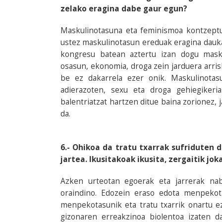
zelako eragina dabe gaur egun?
Maskulinotasuna eta feminismoa kontzeptu
ustez maskulinotasun ereduak eragina dauk
kongresu batean aztertu izan dogu masku
osasun, ekonomia, droga zein jarduera arri
be ez dakarrela ezer onik. Maskulinotas
adierazoten, sexu eta droga gehiegikeri
balentriatzat hartzen ditue baina zorionez,
da.
6.- Ohikoa da tratu txarrak sufriduten d
jartea. Ikusitakoak ikusita, zergaitik jo
Azken urteotan egoerak eta jarrerak na
oraindino. Edozein eraso edota menpeko
menpekotasunik eta tratu txarrik onartu e
gizonaren erreakzinoa biolentoa izaten 