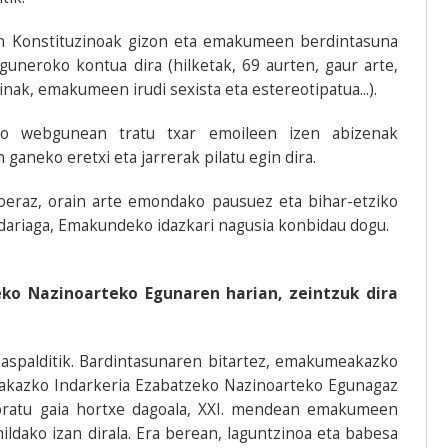
n Konstituzinoak gizon eta emakumeen berdintasuna
guneroko kontua dira (hilketak, 69 aurten, gaur arte,
inak, emakumeen irudi sexista eta estereotipatua...).
ko webgunean tratu txar emoileen izen abizenak
ganeko eretxi eta jarrerak pilatu egin dira.
eraz, orain arte emondako pausuez eta bihar-etziko
ariaga, Emakundeko idazkari nagusia konbidau dogu.
ko Nazinoarteko Egunaren harian, zeintzuk dira
n aspalditik. Bardintasunaren bitartez, emakumeakazko
akazko Indarkeria Ezabatzeko Nazinoarteko Egunagaz
ogoratu gaia hortxe dagoala, XXI. mendean emakumeen
ildako izan dirala. Era berean, laguntzinoa eta babesa