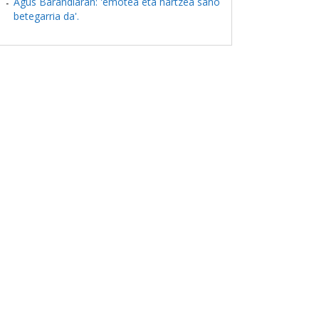
Agus Barandiaran: 'emotea eta hartzea sano
betegarria da'.