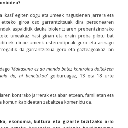
ponbidea?
ha ikasi’ egiten dogu eta umeek nagusienen jarrera eta
 etxeko giroa oso garrantzitsuak dira personearen
ndek aspalditik dauka biolentziaren prebentzinorako
eko umeakaz hasi ginan eta orain proba pilotu bat
dituek dinoe umeek estereotipoak gero eta arinago
regaitik da garrantzitsua gero eta gazteagoakaz lan
dago ‘
Maitasuna ez da mando batez kontrolau daitekeen
uala da, ni benetakoa’
goiburuagaz, 13 eta 18 urte
aren kontrako jarrerak eta abar etxean, familietan eta
eta komunikabideetan zabaltzea komenidu da.
ika, ekonomia, kultura eta gizarte bizitzako arlo