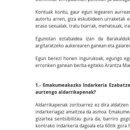
Kontuak kontu, gaur egun legearen aurrea
autortu arren, giza eskubideen urraketak e
eraso sexualak, tratu txarrak, mehatxuak, ira
Egunotan eztabaidea izan da Barakaldo
argitaratzeko aukerearen ganean eta gaiaren 
Egun berezi honen ingurukoak, egungo ego
erronken ganean berba egiteko Arantza Mad
1.- Emakumeakazko Indarkeria Ezabatze
aurtengo aldarrikapenak?
Aldarrikapenak zoritxarrez ez dira aldatze
indarkeriagaz amaitzea da asmoa. Emakume
gizartea sentsibilizau gura da, barriro g
kontrako indarkeria dagoala eta 60tik gora h