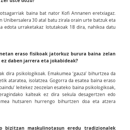
 Zer uste dozu?
lotsagarriak baina bat nator Kofi Annanen eretxiagaz.
Unibersalera 30 atal batu zirala orain urte batzuk eta
 edota urraketakaz lotutakoak 18 dira, nahikoa datu
netan eraso fisikoak jatorkuz burura baina zelan
n ez daben jarrera eta jokabideak?
oak dira psikologikoak. Emakumea ‘gauza’ bihurtzea da
ik ataratea, isolatzea. Gogorra da esatea baina eraso
rbaindu’ leitekez zeozelan esateko baina psikologikoak,
ragindako kalteak ez dira sekula desagertzen edo
umea hutsaren hurrengo bihurtzen doa eta atzera
 bizitzan maskulinotasun eredu tradizionalek