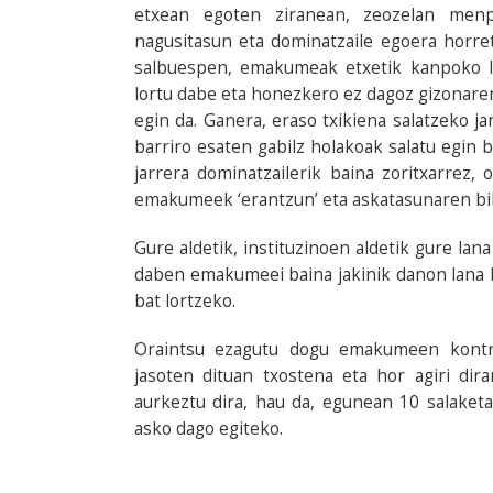
etxean egoten ziranean, zeozelan menp
nagusitasun eta dominatzaile egoera horret
salbuespen, emakumeak etxetik kanpoko l
lortu dabe eta honezkero ez dagoz gizonar
egin da. Ganera, eraso txikiena salatzeko ja
barriro esaten gabilz holakoak salatu egin b
jarrera dominatzailerik baina zoritxarrez,
emakumeek ‘erantzun’ eta askatasunaren bila
Gure aldetik, instituzinoen aldetik gure lan
daben emakumeei baina jakinik danon lana 
bat lortzeko.
Oraintsu ezagutu dogu emakumeen kontra
jasoten dituan txostena eta hor agiri dira
aurkeztu dira, hau da, egunean 10 salaket
asko dago egiteko.