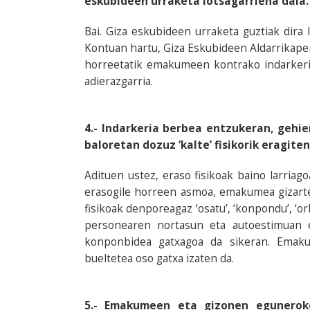
eskubideen urraketa lotsagarriena dala.
Bai. Giza eskubideen urraketa guztiak dira 
Kontuan hartu, Giza Eskubideen Aldarrikapen 
horreetatik emakumeen kontrako indarkeria
adierazgarria.
4.- Indarkeria berbea entzukeran, gehie
baloretan dozuz ‘kalte’ fisikorik eragite
Adituen ustez, eraso fisikoak baino larriag
erasogile horreen asmoa, emakumea gizartet
fisikoak denporeagaz ‘osatu’, ‘konpondu’, ‘o
personearen nortasun eta autoestimuan e
konponbidea gatxagoa da sikeran. Emak
bueltetea oso gatxa izaten da.
5.- Emakumeen eta gizonen eguneroko