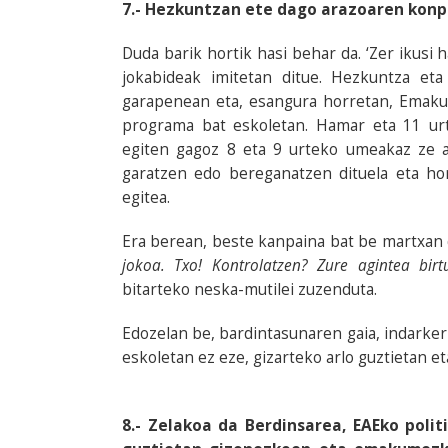
7.- Hezkuntzan ete dago arazoaren kon
Duda barik hortik hasi behar da. ‘Zer ikusi 
jokabideak imitetan ditue. Hezkuntza eta
garapenean eta, esangura horretan, Emaku
programa bat eskoletan. Hamar eta 11 urt
egiten gagoz 8 eta 9 urteko umeakaz ze a
garatzen edo bereganatzen dituela eta hor
egitea.
Era berean, beste kanpaina bat be martxan 
jokoa. Txo! Kontrolatzen? Zure agintea birt
bitarteko neska-mutilei zuzenduta.
Edozelan be, bardintasunaren gaia, indarkeri
eskoletan ez eze, gizarteko arlo guztietan 
8.- Zelakoa da Berdinsarea, EAEko polit