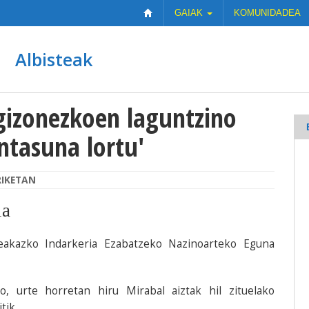
GAIAK
KOMUNIDADEA
Albisteak
gizonezkoen laguntzino
ntasuna lortu'
IKETAN
ia
akazko Indarkeria Ezabatzeko Nazinoarteko Eguna
, urte horretan hiru Mirabal aiztak hil zituelako
tik.