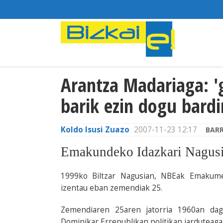
Arantza Madariaga: '
barik ezin dogu bardi
Koldo Isusi Zuazo
2007-11-23 12:17
BARR
Emakundeko Idazkari Nagus
1999ko Biltzar Nagusian, NBEak Emakume
izentau eban zemendiak 25.
Zemendiaren 25aren jatorria 1960an dago
Dominikar Errepublikan politikan jarduteagai