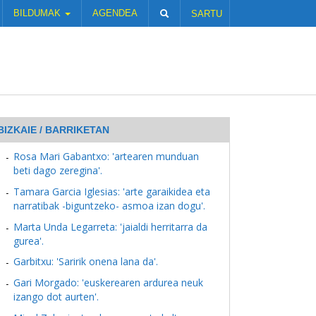
BILDUMAK
AGENDEA
SARTU
BIZKAIE / BARRIKETAN
Rosa Mari Gabantxo: 'artearen munduan
beti dago zeregina'.
Tamara Garcia Iglesias: 'arte garaikidea eta
narratibak -biguntzeko- asmoa izan dogu'.
Marta Unda Legarreta: 'jaialdi herritarra da
gurea'.
Garbitxu: 'Saririk onena lana da'.
Gari Morgado: 'euskerearen ardurea neuk
izango dot aurten'.