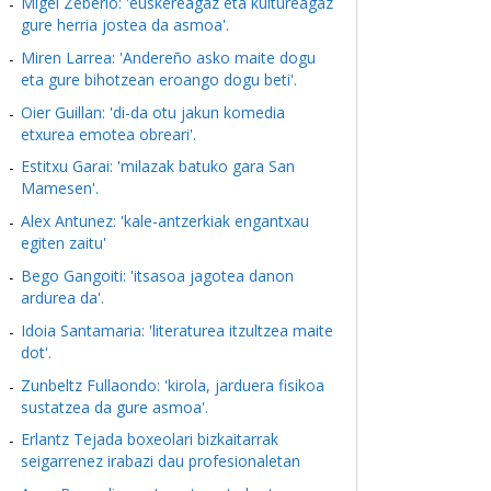
Migel Zeberio: 'euskereagaz eta kultureagaz
gure herria jostea da asmoa'.
Miren Larrea: 'Andereño asko maite dogu
eta gure bihotzean eroango dogu beti'.
Oier Guillan: 'di-da otu jakun komedia
etxurea emotea obreari'.
Estitxu Garai: 'milazak batuko gara San
Mamesen'.
Alex Antunez: 'kale-antzerkiak engantxau
egiten zaitu'
Bego Gangoiti: 'itsasoa jagotea danon
ardurea da'.
Idoia Santamaria: 'literaturea itzultzea maite
dot'.
Zunbeltz Fullaondo: 'kirola, jarduera fisikoa
sustatzea da gure asmoa'.
Erlantz Tejada boxeolari bizkaitarrak
seigarrenez irabazi dau profesionaletan