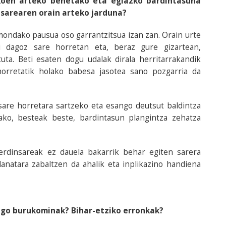
oen arteko benetako eta egiazko bardintasuna
 sarearen orain arteko jarduna?
ondako pausua oso garrantzitsua izan zan. Orain urte
 dagoz sare horretan eta, beraz gure gizartean,
ta. Beti esaten dogu udalak dirala herritarrakandik
orretatik holako babesa jasotea sano pozgarria da
sare horretara sartzeko eta esango deutsut baldintza
ako, besteak beste, bardintasun plangintza zehatza
Berdinsareak ez dauela bakarrik behar egiten sarera
danatara zabaltzen da ahalik eta inplikazino handiena
ngo burukominak? Bihar-etziko erronkak?