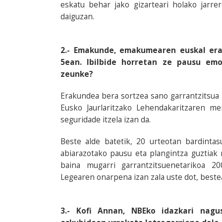
eskatu behar jako gizarteari holako jarr
daiguzan.
2.- Emakunde, emakumearen euskal era
5ean. Ibilbide horretan ze pausu e
zeunke?
Erakundea bera sortzea sano garrantzitsua 
Eusko Jaurlaritzako Lehendakaritzaren 
seguridade itzela izan da.
Beste alde batetik, 20 urteotan bardinta
abiarazotako pausu eta plangintza guztia
baina mugarri garrantzitsuenetarikoa 
Legearen onarpena izan zala uste dot, bestea
3.- Kofi Annan, NBEko idazkari nagu