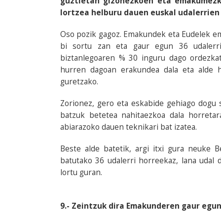
guztietan gizonezkoen eta emakumezk
lortzea helburu dauen euskal udalerrien
Oso pozik gagoz. Emakundek eta Eudelek em
bi sortu zan eta gaur egun 36 udalerri
biztanlegoaren % 30 inguru dago ordezkatu
hurren dagoan erakundea dala eta alde h
guretzako.
Zorionez, gero eta eskabide gehiago dogu 
batzuk betetea nahitaezkoa dala horretar
abiarazoko dauen teknikari bat izatea.
Beste alde batetik, argi itxi gura neuke 
batutako 36 udalerri horreekaz, lana udal 
lortu guran.
9.- Zeintzuk dira Emakunderen gaur egu