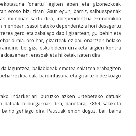
ekotasuna ‘onartu’ egiten eben eta gizonezkoak
an eroso bizi ziran. Gaur egun, barriz, salbuespenak
an munduan sartu dira, independentzia ekonomikoa
en menpean, sasoi bateko dependentzia hori desagertu
rrerea gero eta zabalago dabil gizartean, gu behin eta
ehar dirala, oro har, gizarteak ez dau onartzen holako
 oraindino be giza eskubideen urraketa argien kontra
 doazenean, erasoak eta hilketak izaten dira.
a da laguntzea, baliabideak emotea salatzea erabagiten
beharrezkoa dala bardintasuna eta gizarte bidezkoago
ko indarkeriari buruzko azken urtebeteko datuak
n datuak bildurgarriak dira, danetara, 3869 salaketa
a baino gehiago dira. Pausuak emon doguz, bai, baina