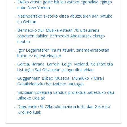
EAEko artista gazte bik lau asteko egonaldia egingo
dabe New Yorken
Nazinoarteko skateko elitea abuztuaren 8an batuko
da Getxon
Bermeoko XLI. Musika Asteari 70. urteurrena
ospatzen dabilen Bermeoko Abesbatzak ekingo
deutso
Igor Legarretaren 'Inurri Itsuak', zinema-aretoetan
baino ez da estreinauko
Garcia, Harada, Larraín, Leigh, Moland, Naishtat eta
Ustaoğlu Sail Ofizialean izango dira lehian
Guggenheim Bilbao Museoa, Munduko 7 Mirari
Garaikideetako bat izateko hautagai
'Bizkaian Sokatirea Landuz' proiektua babestuko dau
Bilboko Udalak
Dagoeneko % 72ko okupazinoa lortu dau Getxoko
Kirol Portuak