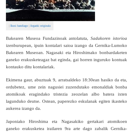
|
Ikusi handiago
|
Argazki originala
Bakearen Museoa Fundazinoak antolatuta,
Sadakoren istorioa
izenburupean, ipuin kontalari saioa izango da Gernika-Lumoko
Bakearen Museoan. Nagasaki eta Hiroshimako bonbardaketen
ganeko erakusketeagaz bat eginda, gai horren inguruko kontuak
kontauko ditu kontalariak.
Ekimena gaur, abuztuak 9, arratsaldeko 18:30ean hasiko da eta,
ordubetez, ume zein nagusiei zuzendutako emonaldiak bonba
atomikoak eragindako tristezia zeozelan albo batera ixten
lagunduko deutse. Ostean, paperezko eskulanak egiten ikasteko
aukerea izango da.
Japoniako Hiroshima eta Nagasakiko gertakari atomikoen
ganeko erakusketea irailaren 9ra arte dago zabalik Gernika-