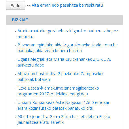
»»
Alta eman edo pasahitza berreskuratu
BIZKAIE
Arteka-marteka gorabeherak igarriko badozuez be, ez
arduratu
Bezperan egindako aldatz gorako nekeak alde ona be
badauka, aldatzean behera hastea
Ugaitz Alegriak eta Maria Cruickshankek Z.U.K.U.A.
aurkeztu dabe
Abuztuan hasiko dira Gipuzkoako Campuseko
pabiloiak botaten
'Etxe Betea'-k emakume zinemagileentzako
programen 2027ko deialdia edegi dau
Uribarri Konparseak Aste Nagusian 1.500 errioxar
erara kozinautako patatak banatuko ditu
90 urte joan dira Gerra Zibila hasi eta lehen Eusko
Jaurlaritzea eratu zanetik