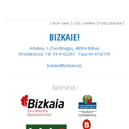
NOR GARA
LEGE OHARRA
PUBLIZIDADEA
BIZKAIE!
Arbidea, 1 (Txurdinaga), 48004 Bilbao
Erredakzinoa: Tel. 94 4162393 - Faxa 94 4150199
bizkaie@bizkaie.biz
Babesleak: