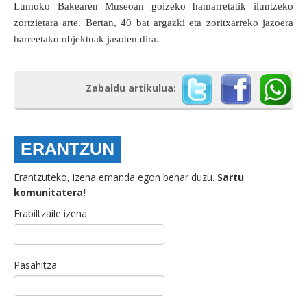
Lumoko Bakearen Museoan goizeko hamarretatik iluntzeko
zortzietara arte. Bertan, 40 bat argazki eta zoritxarreko jazoera
harreetako objektuak jasoten dira.
Zabaldu artikulua:
ERANTZUN
Erantzuteko, izena emanda egon behar duzu.
Sartu
komunitatera!
Erabiltzaile izena
Pasahitza