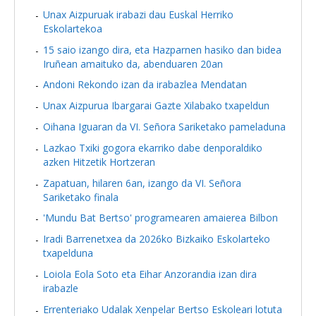
Unax Aizpuruak irabazi dau Euskal Herriko
Eskolartekoa
15 saio izango dira, eta Hazparnen hasiko dan bidea
Iruñean amaituko da, abenduaren 20an
Andoni Rekondo izan da irabazlea Mendatan
Unax Aizpurua Ibargarai Gazte Xilabako txapeldun
Oihana Iguaran da VI. Señora Sariketako pameladuna
Lazkao Txiki gogora ekarriko dabe denporaldiko
azken Hitzetik Hortzeran
Zapatuan, hilaren 6an, izango da VI. Señora
Sariketako finala
'Mundu Bat Bertso' programearen amaierea Bilbon
Iradi Barrenetxea da 2026ko Bizkaiko Eskolarteko
txapelduna
Loiola Eola Soto eta Eihar Anzorandia izan dira
irabazle
Errenteriako Udalak Xenpelar Bertso Eskoleari lotuta