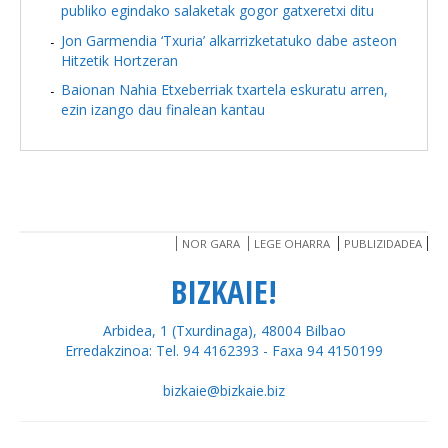
publiko egindako salaketak gogor gatxeretxi ditu
Jon Garmendia ‘Txuria’ alkarrizketatuko dabe asteon
Hitzetik Hortzeran
Baionan Nahia Etxeberriak txartela eskuratu arren,
ezin izango dau finalean kantau
NOR GARA
LEGE OHARRA
PUBLIZIDADEA
BIZKAIE!
Arbidea, 1 (Txurdinaga), 48004 Bilbao
Erredakzinoa: Tel. 94 4162393 - Faxa 94 4150199
bizkaie@bizkaie.biz