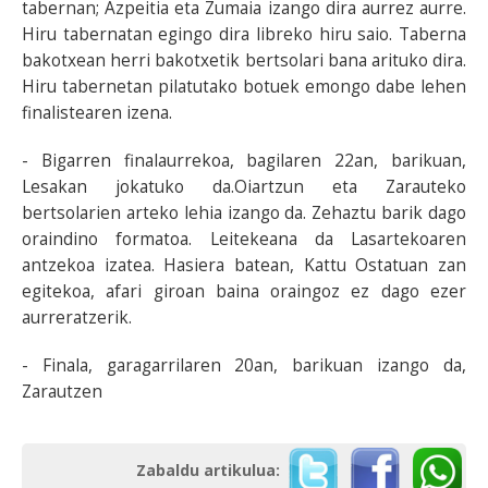
tabernan; Azpeitia eta Zumaia izango dira aurrez aurre.
Hiru tabernatan egingo dira libreko hiru saio. Taberna
bakotxean herri bakotxetik bertsolari bana arituko dira.
Hiru tabernetan pilatutako botuek emongo dabe lehen
finalistearen izena.
- Bigarren finalaurrekoa, bagilaren 22an, barikuan,
Lesakan jokatuko da.Oiartzun eta Zarauteko
bertsolarien arteko lehia izango da. Zehaztu barik dago
oraindino formatoa. Leitekeana da Lasartekoaren
antzekoa izatea. Hasiera batean, Kattu Ostatuan zan
egitekoa, afari giroan baina oraingoz ez dago ezer
aurreratzerik.
- Finala, garagarrilaren 20an, barikuan izango da,
Zarautzen
Zabaldu artikulua: