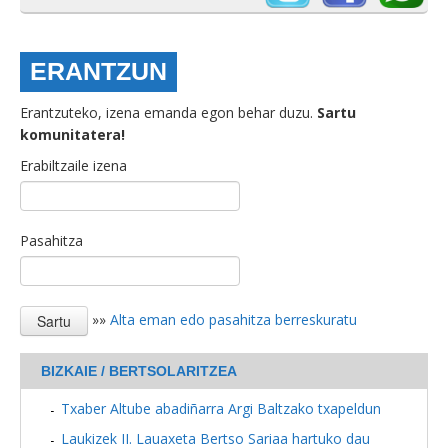
ERANTZUN
Erantzuteko, izena emanda egon behar duzu.
Sartu
komunitatera!
Erabiltzaile izena
Pasahitza
»»
Alta eman edo pasahitza berreskuratu
BIZKAIE / BERTSOLARITZEA
Txaber Altube abadiñarra Argi Baltzako txapeldun
Laukizek II. Lauaxeta Bertso Sariaa hartuko dau