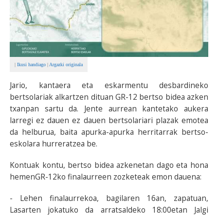
|
Ikusi handiago
|
Argazki originala
Jario, kantaera eta eskarmentu desbardineko
bertsolariak alkartzen dituan GR-12 bertso bidea azken
txanpan sartu da. Jente aurrean kantetako aukera
larregi ez dauen ez dauen bertsolariari plazak emotea
da helburua, baita apurka-apurka herritarrak bertso-
eskolara hurreratzea be.
Kontuak kontu, bertso bidea azkenetan dago eta hona
hemenGR-12ko finalaurreen zozketeak emon dauena:
- Lehen finalaurrekoa, bagilaren 16an, zapatuan,
Lasarten jokatuko da arratsaldeko 18:00etan Jalgi